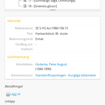
17 - [Gunnlaugs Saga, Ormstunga]
18 - [Grekiska glosor]
Identitet
Referenskod
SE S-HS Acc1986/106:15
Titel
Harbardsliod, 46  slutet
Beskrivningsnivå
Enhet
Omfång och
-
medium
Sammanhang
Arkivbildare
Gödecke, Peter August
(1840-1890)
Arkivinstitution
Handskriftssamlingen - Kungliga biblioteket
Beställningar
Lägg till
Urklipp