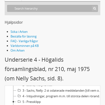
Hjälpsidor
Söka i Arken
Beställa för läsning
FAQ - Vanliga frågor
Världsminnen på KB
Om Arken
Underserie 4 - Högalids
församlingsblad, nr 210, maj 1975
ACC1985/15 - Elisabeth och Margarete Alsberg: Material rörande Nelly Sachs
(om Nelly Sachs, sid. 8).
1 - Brev
2 - Sachs, Nelly: Dikter
3 - Sachs, Nelly: 2 st odaterade meddelanden [till vem oklart]. Anteckningar på kuvert och lös lapp.
4 - Inbjudningar, program m.m. till största delen rörande Nelly Sachs.
5 - Pressklipp