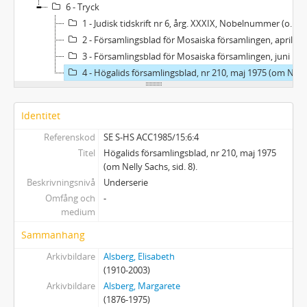
6 - Tryck
1 - Judisk tidskrift nr 6, årg. XXXIX, Nobelnummer (om Nelly Sachs och S. J. Agnon).
2 - Församlingsblad för Mosaiska församlingen, april 1967 (om Nelly Sachs, sid. 4).
3 - Församlingsblad för Mosaiska församlingen, juni 1970 (In memoriam. Nelly Sachs, sid. 5).
4 - Högalids församlingsblad, nr 210, maj 1975 (om Nelly Sachs, sid. 8).
Identitet
Referenskod
SE S-HS ACC1985/15:6:4
Titel
Högalids församlingsblad, nr 210, maj 1975
(om Nelly Sachs, sid. 8).
Beskrivningsnivå
Underserie
Omfång och
-
medium
Sammanhang
Arkivbildare
Alsberg, Elisabeth
(1910-2003)
Arkivbildare
Alsberg, Margarete
(1876-1975)