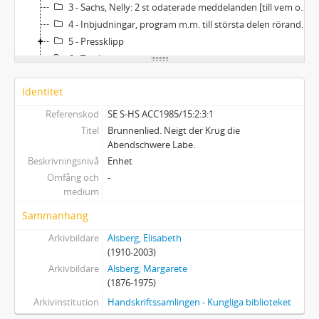
3 - Sachs, Nelly: 2 st odaterade meddelanden [till vem oklart]. Anteckningar på kuvert och lös lapp.
4 - Inbjudningar, program m.m. till största delen rörande Nelly Sachs.
5 - Pressklipp
6 - Tryck
Identitet
Referenskod
SE S-HS ACC1985/15:2:3:1
Titel
Brunnenlied. Neigt der Krug die
Abendschwere Labe.
Beskrivningsnivå
Enhet
Omfång och
-
medium
Sammanhang
Arkivbildare
Alsberg, Elisabeth
(1910-2003)
Arkivbildare
Alsberg, Margarete
(1876-1975)
Arkivinstitution
Handskriftssamlingen - Kungliga biblioteket