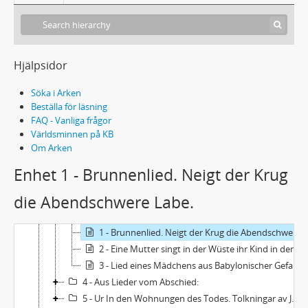
Hjälpsidor
Söka i Arken
Beställa för läsning
FAQ - Vanliga frågor
ACC1985/15 - Elisabeth och Margarete Alsberg: Material rörande Nelly Sachs
Världsminnen på KB
Om Arken
1 - Brev
2 - Sachs, Nelly: Dikter
Enhet 1 - Brunnenlied. Neigt der Krug
1 - Omslag med akvarell av Nelly Sachs (blomstermotiv). Med dedikation på ett löst blad till Grete Alsberg: "Diese kleine Sommerblumenpinselei mögen Ihnen unsere innigsten Wünsche bringen. Ihre Li Sachs".
die Abendschwere Labe.
2 - Aus Leise Melodie:
3 - Aus Melodien der Bibel:
1 - Brunnenlied. Neigt der Krug die Abendschwere Labe.
2 - Eine Mutter singt in der Wüste ihr Kind in den Schlaf. Der Sand brennt nicht nicht mehr.
3 - Lied eines Mädchens aus Babylonischer Gefangenschaft. Wir sind gewandert weit, so weit.
4 - Aus Lieder vom Abschied:
5 - Ur In den Wohnungen des Todes. Tolkningar av Johannes Edfelt. 3 blad, maskinskrift (genomslagskopia).