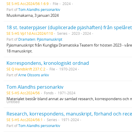
SE S-HS Acc2024/56:1:6:9
File
2024
Part of
Tom Alandhs personarkiv
Musikmakarna, 3 januari 2024
18 st. teaterpjäser (duplicerade pjäshäften) från spelåre
SE S-HS Vp11d:Acc2024/110
Series
2023 - 2024
Part of
Dramaten: Pjäsmanuskript
Pjäsmanuskript från Kungliga Dramatiska Teatern för hösten 2023 - våre
18 manuskript.
Korrespondens, kronologiskt ordnad
SE Q Handskrift 237:C:2
File
1970-2024
Part of
Arne Olssons arkiv
Tom Alandhs personarkiv
SE S-HS Acc2024/56
Fonds
1971-2024
Materialet består bland annat av samlad research, korrespondens och m
Untitled
Research, korrespondens, manuskript, förhand och rec
SE S-HS Acc2024/56:1
Series
1971-2024
Part of
Tom Alandhs personarkiv