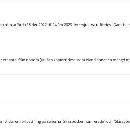
tröm utförda 15 dec 2022 till 24 feb 2023. Intervjuerna utfördes i Dans hem d
amt ett antal från honom (utkast/kopior); dessutom bland annat en mängd m
 Bildar en fortsättning på serierna "Skissböcker numrerade" och "Skissböck