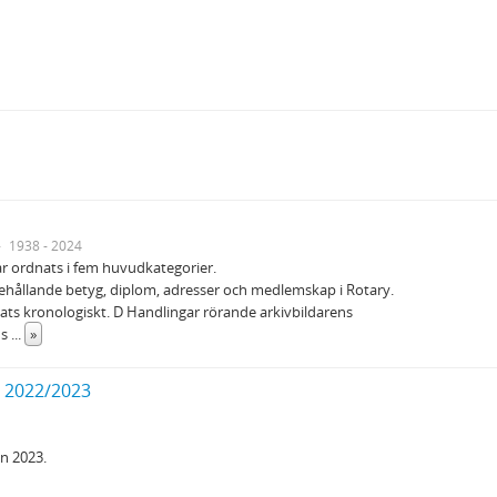
1938 - 2024
ar ordnats i fem huvudkategorier.
nehållande betyg, diplom, adresser och medlemskap i Rotary.
s kronologiskt. D Handlingar rörande arkivbildarens
ns
...
»
t 2022/2023
n 2023.