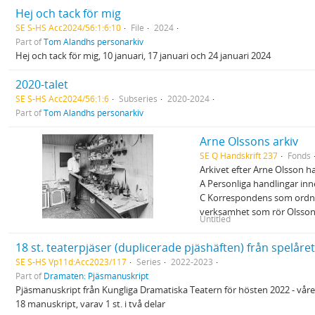
Hej och tack för mig
SE S-HS Acc2024/56:1:6:10
File
2024
Part of
Tom Alandhs personarkiv
Hej och tack för mig, 10 januari, 17 januari och 24 januari 2024
2020-talet
SE S-HS Acc2024/56:1:6
Subseries
2020-2024
Part of
Tom Alandhs personarkiv
Arne Olssons arkiv
SE Q Handskrift 237
Fonds
Arkivet efter Arne Olsson h
A Personliga handlingar in
C Korrespondens som ordnat
verksamhet som rör Olsso
Untitled
18 st. teaterpjäser (duplicerade pjäshäften) från spelåre
SE S-HS Vp11d:Acc2023/117
Series
2022-2023
Part of
Dramaten: Pjäsmanuskript
Pjäsmanuskript från Kungliga Dramatiska Teatern för hösten 2022 - våre
18 manuskript, varav 1 st. i två delar