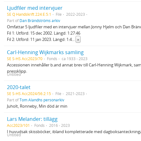
Ljudfiler med intervjuer
SE Q Handskrift 224:E:5:1
File
2022-2023
Part of
Dan Brändströms arkiv
Omfattar 5 ljudfiler med en intervjuer mellan Jonny Hjelm och Dan Bränds
Fil 1: Utförd: 15 dec 2002. Längd: 1:27:46
Fil 2: Utförd: 11 jan 2023. Längd: 1:4
...
»
Carl-Henning Wijkmarks samling
SE S-HS Acc2023/70
Fonds
ca 1933 - 2023
Accessionen innehåller b.and annat brev till Carl-Henning Wijkmark, s
pressklipp.
Untitled
2020-talet
SE S-HS Acc2024/56:2:15
File
2021-2023
Part of
Tom Alandhs personarkiv
Juholt, Ronneby, Min död är min
Lars Melander: tillägg
Acc2023/101
Fonds
2016 - 2023
I huvudsak skissböcker, ibland kompletterade med dagboksanteckningar.
Untitled