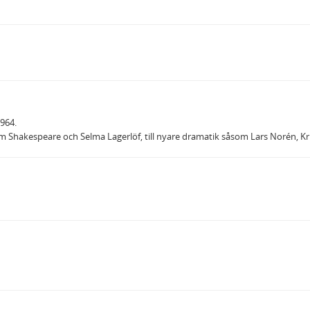
1964.
liam Shakespeare och Selma Lagerlöf, till nyare dramatik såsom Lars Norén, K