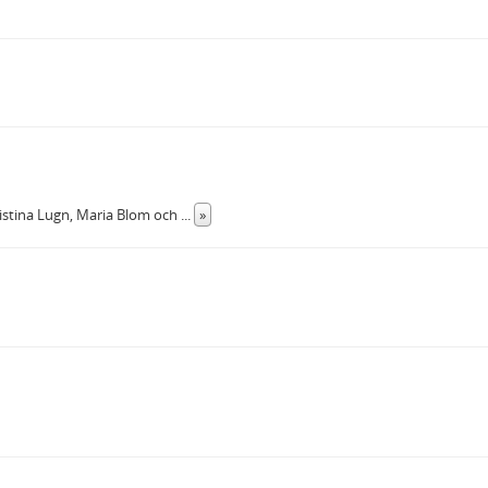
ristina Lugn, Maria Blom och
...
»