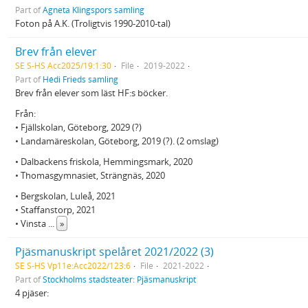
Part of
Agneta Klingspors samling
Foton på A.K. (Troligtvis 1990-2010-tal)
Brev från elever
SE S-HS Acc2025/19:1:30
File
2019-2022
Part of
Hédi Frieds samling
Brev från elever som läst HF:s böcker.
Från:
• Fjällskolan, Göteborg, 2029 (?)
• Landamäreskolan, Göteborg, 2019 (?). (2 omslag)
• Dalbackens friskola, Hemmingsmark, 2020
• Thomasgymnasiet, Strängnäs, 2020
• Bergskolan, Luleå, 2021
• Staffanstorp, 2021
• Vinsta
...
»
Pjäsmanuskript spelåret 2021/2022 (3)
SE S-HS Vp11e:Acc2022/123:6
File
2021-2022
Part of
Stockholms stadsteater: Pjäsmanuskript
4 pjäser: