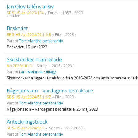
Jan Olov Ulléns arkiv
SE S-HS Acc2023/134
Fonds
1957 - 2023
Untitled
Beskedet
SE S-HS Acc2024/56:1:6:8
File
2023
Part of
Tom Alandhs personarkiv
Beskedet, 15 juni 2023
Skissböcker numrerade
Acc2023/101:1
Series
2016 - 2023
Part of
Lars Melander: tillägg
Skissböckerna ligger i årtalsföljd från 2016-2023 och är numrerade av a
Kåge Jonsson – vardagens betraktare
SE S-HS Acc2024/56:1:6:7
File
2023
Part of
Tom Alandhs personarkiv
Kåge Jonsson – vardagens betraktare, 25 maj 2023
Anteckningsblock
SE S-HS Acc2024/56:2
Series
1972-2023
Part of
Tom Alandhs personarkiv