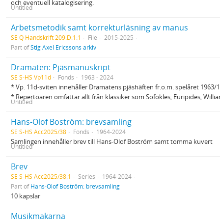
och eventuell katalogisering.
Untitled
Arbetsmetodik samt korrekturläsning av manus
SE Q Handskrift 209:D:1:1
File
2015-2025
Part of
Stig Axel Ericssons arkiv
Dramaten: Pjäsmanuskript
SE S-HS Vp11d
Fonds
1963 - 2024
* Vp. 11d-sviten innehåller Dramatens pjäshäften fr.o.m. spelåret 1963/
* Repertoaren omfattar allt från klassiker som Sofokles, Euripides, Wil
Untitled
Hans-Olof Boström: brevsamling
SE S-HS Acc2025/38
Fonds
1964-2024
Samlingen innehåller brev till Hans-Olof Boström samt tomma kuvert
Untitled
Brev
SE S-HS Acc2025/38:1
Series
1964-2024
Part of
Hans-Olof Boström: brevsamling
10 kapslar
Musikmakarna