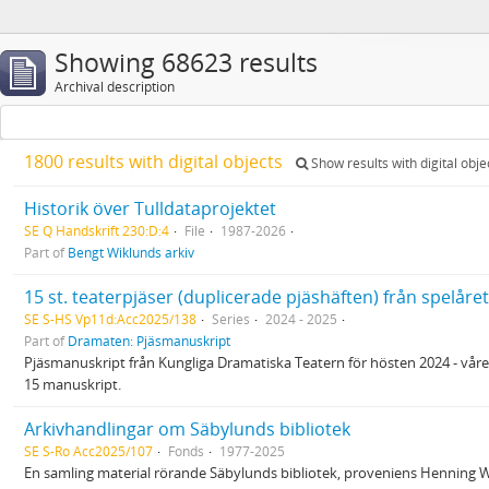
Showing 68623 results
Archival description
1800 results with digital objects
Show results with digital obje
Historik över Tulldataprojektet
SE Q Handskrift 230:D:4
File
1987-2026
Part of
Bengt Wiklunds arkiv
15 st. teaterpjäser (duplicerade pjäshäften) från spelåre
SE S-HS Vp11d:Acc2025/138
Series
2024 - 2025
Part of
Dramaten: Pjäsmanuskript
Pjäsmanuskript från Kungliga Dramatiska Teatern för hösten 2024 - våre
15 manuskript.
Arkivhandlingar om Säbylunds bibliotek
SE S-Ro Acc2025/107
Fonds
1977-2025
En samling material rörande Säbylunds bibliotek, proveniens Henning Wi