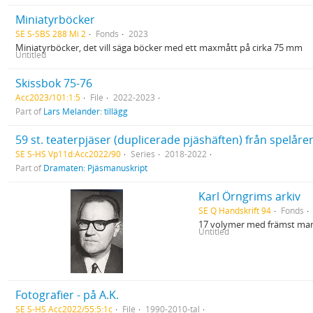
Miniatyrböcker
SE S-SBS 288 Mi 2
Fonds
2023
Miniatyrböcker, det vill säga böcker med ett maxmått på cirka 75 mm
Untitled
Skissbok 75-76
Acc2023/101:1:5
File
2022-2023
Part of
Lars Melander: tillägg
59 st. teaterpjäser (duplicerade pjäshäften) från spelåre
SE S-HS Vp11d:Acc2022/90
Series
2018-2022
Part of
Dramaten: Pjäsmanuskript
Karl Örngrims arkiv
SE Q Handskrift 94
Fonds
17 volymer med främst man
Untitled
Fotografier - på A.K.
SE S-HS Acc2022/55:5:1c
File
1990-2010-tal