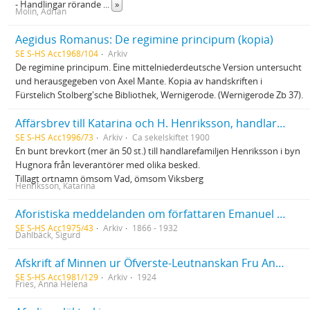
- Handlingar rörande
...
»
Molin, Adrian
Aegidus Romanus: De regimine principum (kopia)
SE S-HS Acc1968/104
Arkiv
De regimine principum. Eine mittelniederdeutsche Version untersucht
und herausgegeben von Axel Mante. Kopia av handskriften i
Fürstelich Stolberg'sche Bibliothek, Wernigerode. (Wernigerode Zb 37).
Affärsbrev till Katarina och H. Henriksson, handlare i Hugnora, Söderbärke
SE S-HS Acc1996/73
Arkiv
Ca sekelskiftet 1900
En bunt brevkort (mer än 50 st.) till handlarefamiljen Henriksson i byn
Hugnora från leverantörer med olika besked.
Tillagt ortnamn ömsom Vad, ömsom Viksberg
Henriksson, Katarina
Aforistiska meddelanden om författaren Emanuel Franzén med mera av Sigurd Dahlbäck (kopia)
SE S-HS Acc1975/43
Arkiv
1866 - 1932
Dahlbäck, Sigurd
Afskrift af Minnen ur Öfverste-Leutnanskan Fru Anna Helena Fries', född Dubois, Lefnadslopp af henne egenhändigt sammanskrifne
SE S-HS Acc1981/129
Arkiv
1924
Fries, Anna Helena