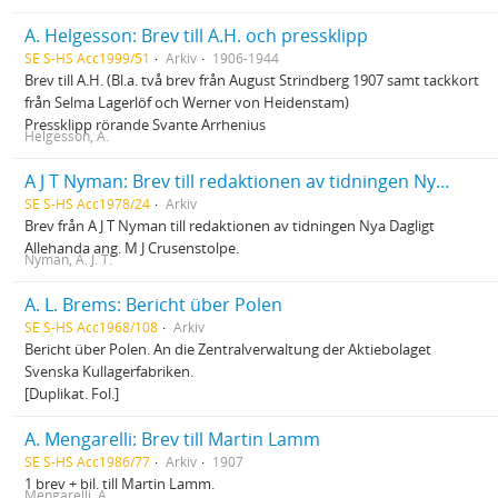
A. Helgesson: Brev till A.H. och pressklipp
SE S-HS Acc1999/51
Arkiv
1906-1944
Brev till A.H. (Bl.a. två brev från August Strindberg 1907 samt tackkort
från Selma Lagerlöf och Werner von Heidenstam)
Pressklipp rörande Svante Arrhenius
Helgesson, A.
A J T Nyman: Brev till redaktionen av tidningen Nya Dagligt Allehanda ang. M J Crusenstolpe.
SE S-HS Acc1978/24
Arkiv
Brev från A J T Nyman till redaktionen av tidningen Nya Dagligt
Allehanda ang. M J Crusenstolpe.
Nyman, A. J. T.
A. L. Brems: Bericht über Polen
SE S-HS Acc1968/108
Arkiv
Bericht über Polen. An die Zentralverwaltung der Aktiebolaget
Svenska Kullagerfabriken.
[Duplikat. Fol.]
A. Mengarelli: Brev till Martin Lamm
SE S-HS Acc1986/77
Arkiv
1907
1 brev + bil. till Martin Lamm.
Mengarelli, A.