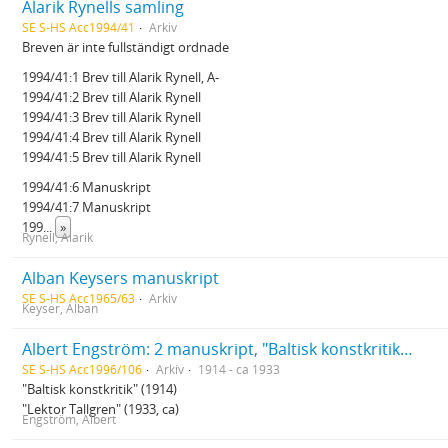
Alarik Rynells samling
SE S-HS Acc1994/41
Arkiv
Breven är inte fullständigt ordnade
1994/41:1 Brev till Alarik Rynell, A-
1994/41:2 Brev till Alarik Rynell
1994/41:3 Brev till Alarik Rynell
1994/41:4 Brev till Alarik Rynell
1994/41:5 Brev till Alarik Rynell
1994/41:6 Manuskript
1994/41:7 Manuskript
199
...
»
Rynell, Alarik
Alban Keysers manuskript
SE S-HS Acc1965/63
Arkiv
Keyser, Alban
Albert Engström: 2 manuskript, "Baltisk konstkritik" & "Lektor Tallgren"
SE S-HS Acc1996/106
Arkiv
1914 - ca 1933
"Baltisk konstkritik" (1914)
"Lektor Tallgren" (1933, ca)
Engström, Albert