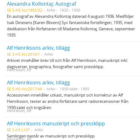
Alexandra Kollontaj: Autograf
SE S-HS Acc1965/32
Arkiv
1935 - 1936
En autograf av Alexandra Kollontaj daterad 4 augusti 1936. Medföljer
Isak Dinesens [Karen Blixens] Syv fantastiske fortellingen, 1935, med
dedikation från författaren till Madame Kollontaj, Geneve, september
1935
Alf Henriksons arkiv, tillägg
SE S-HS Acc2016/1
Arkiv
Arkivet innehåller brev till och från Alf Henrikson, manuskript inkl.
dagsverser, biographica, fotografier samt pressklipp.
Henrikson, Alf
Alf Henriksons arkiv, tillägg
SE S-HS Acc2017/46
Arkiv
1930-talet - 1995
Accessionen innehåller utkast, manuskript och korrektur av Alf
Henriksson, texter av andra författare samt radiorecensioner från
1930-talet och krigsåren.
Henrikson, Alf
Alf Henriksons manuskript och pressklipp
SE S-HS L107
Arkiv
Samlingen består av manuskript och pressklipp
Henrikson, Alf