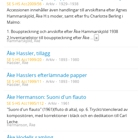
SE S-HS Acc2009/56
Arkiv
1929--1938
Accessionen innehåller även handlingar till arvskiftena efter Agnes
Hammarskjöld, Åke H:s moder, samt efter fru Charlotte Berling i
Malmö:
1. Bouppteckning och arvskifte efter Åke Hammarskjöld 1938
2.Inventarielistor till bouppteckning efter Åke
...
»
Hammarskjöld, Åke
Åke Hassler, tillägg
SE S-HS Acc1999/20
Arkiv
1893 - 1980
Hassler, Åke
Åke Hasslers efterlämnade papper
SE S-HS Acc1999/11
Arkiv
1893 - 1980
Hassler, Åke
Åke Hermanson: Suoni d'un flauto
SE S-HS Acc1995/112
Arkiv
1961
"Suoni d'un flauto" (1961)(fluto di alta), op. 6. Tryckt/stencilerad av
kompositören, med korrektioner i bläck och en dedikation till Carl
Leche.
Hermanson, Åke
Åke Hodells samling