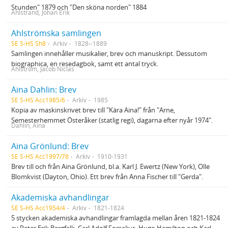
Stunden" 1879 och "Den sköna norden" 1884
Ahlstrand, Johan Erik
Ahlströmska samlingen
SE S-HS Sh8
Arkiv
1828--1889
Samlingen innehåller musikalier, brev och manuskript. Dessutom
biographica, en resedagbok, samt ett antal tryck.
Ahlström, Jacob Niclas
Aina Dahlin: Brev
SE S-HS Acc1985/6
Arkiv
1985
Kopia av maskinskrivet brev till "Kära Aina!" från "Arne,
Semesterhemmet Österåker (statlig regi), dagarna efter nyår 1974".
Dahlin, Aina
Aina Grönlund: Brev
SE S-HS Acc1997/78
Arkiv
1910-1931
Brev till och från Aina Grönlund, bl.a. Karl J. Ewertz (New York), Olle
Blomkvist (Dayton, Ohio). Ett brev från Anna Fischer till "Gerda".
Akademiska avhandlingar
SE S-HS Acc1954/4
Arkiv
1821-1824
5 stycken akademiska avhandlingar framlagda mellan åren 1821-1824