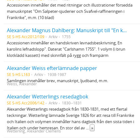
Accessionen innehåller det med ritningar och illustrationer försedda
manuskriptet "Om Salpeter-sjuderier och Svafvel-raffineringen i
Frankrike", m.m. (10 blad)
Alexander Magnus Dahlberg: Manuskript till "En karolins lefnadslopp"
SE S-HS Acc2012/109
Arkiv
1755
Accessionen innehåller en handskriven levnadsbeskrivning, En
karolins lefnadslopp". Daterat "Carlshamn 1755". 1 volym (i brun
klotklädd kassett) med skinnfält på rygg och frampärm
Alexander Weiss efterlämnade papper
SE S-HS L163
Arkiv
1938-1987
Samlingen innehåller brev, manuskript, ljudband, m.m.
Weiss, Alexander
Alexander Wetterlings resedagbok
SE S-HS Acc2006/142
Arkiv
1830--1831
Alexander Wetterlings resedagbok från 1830-1831, med ett flertal
teckningar. Wetterling lämnade Sverige 1826 för att resa till Frankrike
och Italien och volymen innehåller hans dagbok från den sista tiden i
Italien och under hemresan. En stor del av
...
»
Wetterling, Alexander Clemens