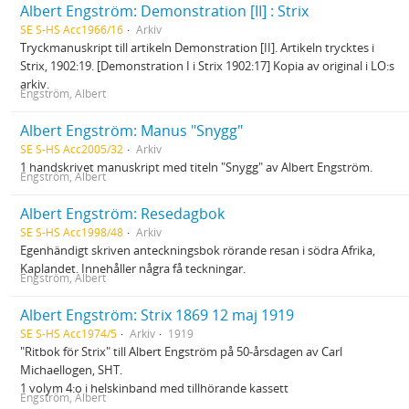
Albert Engström: Demonstration [II] : Strix
SE S-HS Acc1966/16
Arkiv
Tryckmanuskript till artikeln Demonstration [II]. Artikeln trycktes i
Strix, 1902:19. [Demonstration I i Strix 1902:17] Kopia av original i LO:s
arkiv.
Engström, Albert
Albert Engström: Manus "Snygg"
SE S-HS Acc2005/32
Arkiv
1 handskrivet manuskript med titeln "Snygg" av Albert Engström.
Engström, Albert
Albert Engström: Resedagbok
SE S-HS Acc1998/48
Arkiv
Egenhändigt skriven anteckningsbok rörande resan i södra Afrika,
Kaplandet. Innehåller några få teckningar.
Engström, Albert
Albert Engström: Strix 1869 12 maj 1919
SE S-HS Acc1974/5
Arkiv
1919
"Ritbok för Strix" till Albert Engström på 50-årsdagen av Carl
Michaellogen, SHT.
1 volym 4:o i helskinband med tillhörande kassett
Engström, Albert