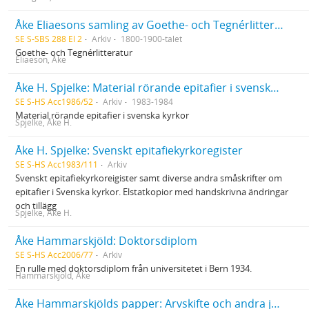
Åke Eliaesons samling av Goethe- och Tegnérlitteratur
SE S-SBS 288 El 2
Arkiv
1800-1900-talet
Goethe- och Tegnérlitteratur
Eliaeson, Åke
Åke H. Spjelke: Material rörande epitafier i svenska kyrkor
SE S-HS Acc1986/52
Arkiv
1983-1984
Material rörande epitafier i svenska kyrkor
Spjelke, Åke H.
Åke H. Spjelke: Svenskt epitafiekyrkoregister
SE S-HS Acc1983/111
Arkiv
Svenskt epitafiekyrkoreigister samt diverse andra småskrifter om
epitafier i Svenska kyrkor. Elstatkopior med handskrivna ändringar
och tillägg
Spjelke, Åke H.
Åke Hammarskjöld: Doktorsdiplom
SE S-HS Acc2006/77
Arkiv
En rulle med doktorsdiplom från universitetet i Bern 1934.
Hammarskjöld, Åke
Åke Hammarskjölds papper: Arvskifte och andra juridiska handlingar