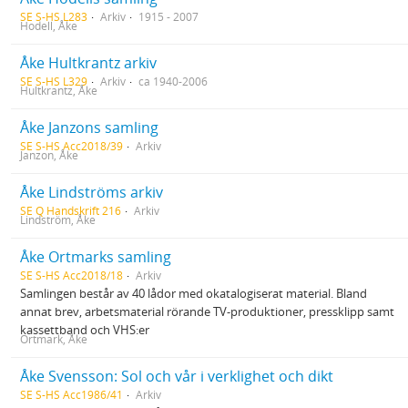
SE S-HS L283
Arkiv
1915 - 2007
Hodell, Åke
Åke Hultkrantz arkiv
SE S-HS L329
Arkiv
ca 1940-2006
Hultkrantz, Åke
Åke Janzons samling
SE S-HS Acc2018/39
Arkiv
Janzon, Åke
Åke Lindströms arkiv
SE Q Handskrift 216
Arkiv
Lindström, Åke
Åke Ortmarks samling
SE S-HS Acc2018/18
Arkiv
Samlingen består av 40 lådor med okatalogiserat material. Bland
annat brev, arbetsmaterial rörande TV-produktioner, pressklipp samt
kassettband och VHS:er
Ortmark, Åke
Åke Svensson: Sol och vår i verklighet och dikt
SE S-HS Acc1986/41
Arkiv