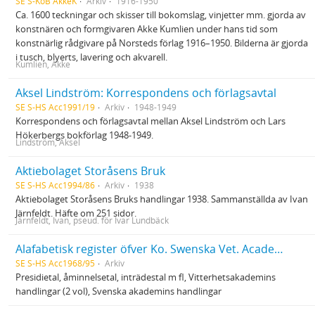
SE S-KoB AkkeK
Arkiv
1916-1950
Ca. 1600 teckningar och skisser till bokomslag, vinjetter mm. gjorda av
konstnären och formgivaren Akke Kumlien under hans tid som
konstnärlig rådgivare på Norsteds förlag 1916–1950. Bilderna är gjorda
i tusch, blyerts, lavering och akvarell.
Kumlien, Akke
Aksel Lindström: Korrespondens och förlagsavtal
SE S-HS Acc1991/19
Arkiv
1948-1949
Korrespondens och förlagsavtal mellan Aksel Lindström och Lars
Hökerbergs bokförlag 1948-1949.
Lindström, Aksel
Aktiebolaget Storåsens Bruk
SE S-HS Acc1994/86
Arkiv
1938
Aktiebolaget Storåsens Bruks handlingar 1938. Sammanställda av Ivan
Järnfeldt. Häfte om 251 sidor.
Järnfeldt, Ivan, pseud. för Ivar Lundbäck
Alafabetisk register öfver Ko. Swenska Vet. Academierna. 1-6
SE S-HS Acc1968/95
Arkiv
Presidietal, åminnelsetal, inträdestal m fl, Vitterhetsakademins
handlingar (2 vol), Svenska akademins handlingar