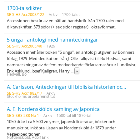
1700-talsdikter
SE S-HS Acc2008/122
Arkiv
1700-talet
Accessionen består av en häftad handskrift från 1700-talet med
diktavskrifter, 373 sidor (+ sex sidor register) i oktavformat.
5 unga - antologi med namnteckningar
SE S-HS Acc2005/40
1929
Accession innehåller boken "5 unga", en antologi utgiven av Bonniers
förlag 1929. Med dedikation från J. Olle Tallqvist till Bo Hedvall, samt
namnteckningar av de fem medverkande författarna; Artur Lundkvist,
Erik Asklund, Josef Kjellgren, Harry
...
»
Hedvall, Bo
A. Carlsson, Anteckningar till bibliska historien och katekesen. Har tillhört Stockholms arbetareinstituts bibliotek
SE S-HS Acc1982/17
Arkiv
Stockholms arbetareinstitut
A. E. Nordenskiölds samling av Japonica
SE S-SBS 288 No 1
Arkiv
1500-tal till 1870-tal
1050 titlar i ca 5 500 volymer, japansk litteratur, böcker och
manuskript, inköpta i Japan av Nordenskiöld år 1879 under
Vegaexpeditionen
Nordenskiöld, Adolf Erik