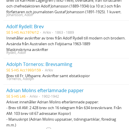
Brev till Karl-Axel Lagergren (1892-1989), överläkare, från författaren
och chefredaktören Adolf Johansson (1889-1934) (ca 10 st.) och från
författaren och journalisten Gustaf Johansson (1891-1925). 1 kuvert.
Johansson, Adolf
Adolf Rydell: Brev
SE S-HS Acc1974/12
Arkiv
1863 - 1889
Innehåller avskrifter av brev från Adolf Rydell till modern och brodern.
Avsända från Australien och Fidjiöarna 1963-1889
Maskinskrivna avskrifter
Rydell, Adolf
Adolph Törneros: Brevsamling
SE S-HS Acc1993/159
Arkiv
Brev till Fr. Ulfsparre. Avskrifter samt elstatkopior
Törneros, Adolph
Adrian Molins efterlämnade papper
SE S-HS L46
Arkiv
1902-1942
Arkivet innehåller Adrian Molins efterlämnade papper:
- Brev till AM: 2 428 brev och 16 telegram från 634 brevskrivare. Från
AM: 103 brev till 67 adressater.Kopior)
- Manuskript (Adrian Molins uppsatser, tidningsartiklar, föredrag
m.m.)