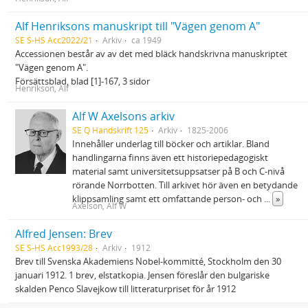
Alf Henriksons manuskript till "Vägen genom A"
SE S-HS Acc2022/21
Arkiv
ca 1949
Accessionen består av av det med bläck handskrivna manuskriptet
"Vägen genom A".
Försättsblad, blad [1]-167, 3 sidor
Henrikson, Alf
Alf W Axelsons arkiv
SE Q Handskrift 125
Arkiv
1825-2006
Innehåller underlag till böcker och artiklar. Bland
handlingarna finns även ett historiepedagogiskt
material samt universitetsuppsatser på B och C-nivå
rörande Norrbotten. Till arkivet hör även en betydande
klippsamling samt ett omfattande person- och
...
»
Axelson, Alf W
Alfred Jensen: Brev
SE S-HS Acc1993/28
Arkiv
1912
Brev till Svenska Akademiens Nobel-kommitté, Stockholm den 30
januari 1912. 1 brev, elstatkopia. Jensen föreslår den bulgariske
skalden Penco Slavejkow till litteraturpriset för år 1912