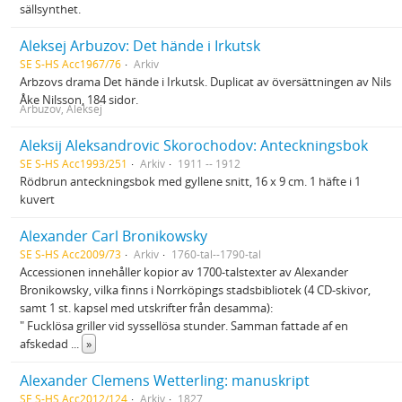
sällsynthet.
Aleksej Arbuzov: Det hände i Irkutsk
SE S-HS Acc1967/76
Arkiv
Arbzovs drama Det hände i Irkutsk. Duplicat av översättningen av Nils
Åke Nilsson, 184 sidor.
Arbuzov, Aleksej
Aleksij Aleksandrovic Skorochodov: Anteckningsbok
SE S-HS Acc1993/251
Arkiv
1911 -- 1912
Rödbrun anteckningsbok med gyllene snitt, 16 x 9 cm. 1 häfte i 1
kuvert
Alexander Carl Bronikowsky
SE S-HS Acc2009/73
Arkiv
1760-tal--1790-tal
Accessionen innehåller kopior av 1700-talstexter av Alexander
Bronikowsky, vilka finns i Norrköpings stadsbibliotek (4 CD-skivor,
samt 1 st. kapsel med utskrifter från desamma):
" Fucklösa griller vid syssellösa stunder. Samman fattade af en
afskedad
...
»
Alexander Clemens Wetterling: manuskript
SE S-HS Acc2012/124
Arkiv
1827