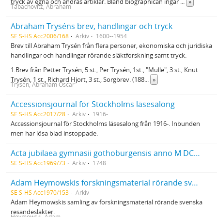
tryck av egna och andras artiklar. Bland biographican ingår
...
»
Tabachovitz, Abraham
Abraham Tryséns brev, handlingar och tryck
SE S-HS Acc2006/168
Arkiv
1600--1954
Brev till Abraham Trysén från flera personer, ekonomiska och juridiska
handlingar och handlingar rörande släktforskning samt tryck.
1.Brev från Petter Trysén, 5 st., Per Trysén, 1st., "Mulle", 3 st., Knut
Trysén, 1 st., Richard Hjort, 3 st., Sorgbrev. (188
...
»
Trysén, Abraham Oscar
Accessionsjournal för Stockholms läsesalong
SE S-HS Acc2017/28
Arkiv
1916-
Accessionsjournal för Stockholms läsesalong från 1916-. Inbunden
men har lösa blad instoppade.
Acta jubilaea gymnasii gothoburgensis anno M DCC XL VIII
SE S-HS Acc1969/73
Arkiv
1748
Adam Heymowskis forskningsmaterial rörande svenska resandesläkter
SE S-HS Acc1970/153
Arkiv
Adam Heymowskis samling av forskningsmaterial rörande svenska
resandesläkter.
Heymowski, Adam