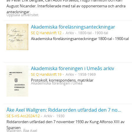
av Peter Erik Bergfalk, Carl Adolf Forselius, Hugo Hamilton och Karl
August Nicander. Interfolierade med tal av opponenterna och andra
anteckningar.
Uppsala universitet
Akademiska föreläsningsanteckningar
SE Q Handskrift 12
Arkiv
1800-tal - 1900-tal
Akademiska föreläsningsanteckningar 1800-tal - 1900-tal
Akademiska föreningen i Umeås arkiv
SE Q Handskrift 19
Arkiv
1958-1969
Protokoll, korrespondens, matriklar
Akademiska föreningen i Umeå
Åke Axel Wallgren: Riddarorden utfärdad den 7 november 1930 av Kung Alfonso XIII av Spanien
SE S-HS Acc2024/12
Arkiv
1930
Riddarorden utfärdad den 7 november 1930 av Kung Alfonso XIII av
Spanien
Wallgren, Åke Axel