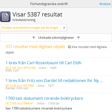
Förhandsgranska utskrift
Avsluta
Visar 5387 resultat
Arkivbeskrivning
Endast arkivbeskrivningar på de högsta nivåerna
Utökade sökmöjligheter
372 resultat med digitala objekt
Visa resultat med digitala
objekt
1 brev från Carl Rosenbaum till Carl Eldh
SE S-HS Acc1977/103
Arkiv
1909
Eldh, Carl
1 brev från Fritz von Dardel till redaktionen för Ny Illustrerad Tidning 19/10 1871
SE S-HS Acc1977/99
Arkiv
1871
Dardel, Fritz von
1700-tals dokument rörande boktryckare
SE S-HS Acc1964/41
Arkiv
1700-tal
Sex 1700-talsdokument rörande boktryckare