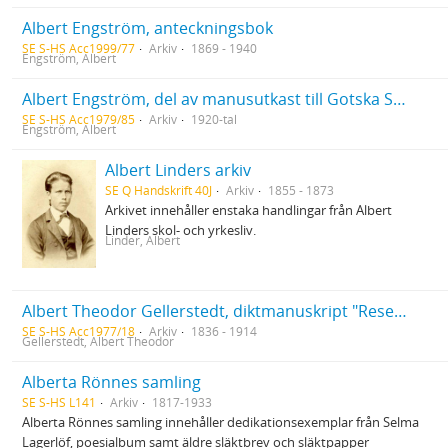
Albert Engström, anteckningsbok
SE S-HS Acc1999/77
Arkiv
1869 - 1940
Engström, Albert
Albert Engström, del av manusutkast till Gotska Sandön (1926), ms. s. 8-13. Kopior av original sålt på bokauktion 7/5 1979 (nr 7422)
SE S-HS Acc1979/85
Arkiv
1920-tal
Engström, Albert
Albert Linders arkiv
SE Q Handskrift 40J
Arkiv
1855 - 1873
Arkivet innehåller enstaka handlingar från Albert
Linders skol- och yrkesliv.
Linder, Albert
Albert Theodor Gellerstedt, diktmanuskript "Reseskizz" och "Till lite kvar" samt tryckta boken "Eftersommar. En skizzbok på vers"
SE S-HS Acc1977/18
Arkiv
1836 - 1914
Gellerstedt, Albert Theodor
Alberta Rönnes samling
SE S-HS L141
Arkiv
1817-1933
Alberta Rönnes samling innehåller dedikationsexemplar från Selma
Lagerlöf, poesialbum samt äldre släktbrev och släktpapper