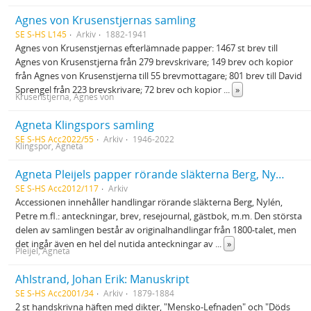
Agnes von Krusenstjernas samling
SE S-HS L145
Arkiv
1882-1941
Agnes von Krusenstjernas efterlämnade papper: 1467 st brev till
Agnes von Krusenstjerna från 279 brevskrivare; 149 brev och kopior
från Agnes von Krusenstjerna till 55 brevmottagare; 801 brev till David
Sprengel från 223 brevskrivare; 72 brev och kopior
...
»
Krusenstjerna, Agnes von
Agneta Klingspors samling
SE S-HS Acc2022/55
Arkiv
1946-2022
Klingspor, Agneta
Agneta Pleijels papper rörande släkterna Berg, Nylén, Petre m.fl.
SE S-HS Acc2012/117
Arkiv
Accessionen innehåller handlingar rörande släkterna Berg, Nylén,
Petre m.fl.: anteckningar, brev, resejournal, gästbok, m.m. Den största
delen av samlingen består av originalhandlingar från 1800-talet, men
det ingår även en hel del nutida anteckningar av
...
»
Pleijel, Agneta
Ahlstrand, Johan Erik: Manuskript
SE S-HS Acc2001/34
Arkiv
1879-1884
2 st handskrivna häften med dikter, "Mensko-Lefnaden" och "Döds