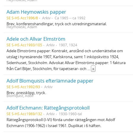
Adam Heymowskis papper
SE S-HS Acc1996/8
Arkiv
Ca 1965 -- ca 1992
Brev, konferenshandlingar, tryck och utredningsmaterial.
Heymowski, Adam
Adele och Allvar Elmström
SE S-HS Acc1993/105
Arkiv
1907, 1924
Adele Elmströms papper: Kontrakt, anstånd och underrättelse om
utslag i hyresärende 1907, Karlskrona, samt 1 inköpskvitto 1924,
Sidenhuset, Stockholm. Advokat Allvar Elmströms papper: 1 faktura
från Carl Biljer, Stockholm, för tapetserar- och
...
»
Adolf Blomquists efterlämnade papper
SE S-HS Acc1992/93
Arkiv
Brev, pressklipp, tryck.
Blomquist, Adolf
Adolf Eichmann: Rättegångsprotokoll
SE S-HS Acc1969/132
Arkiv
1930-1960-tal
Rättegångsprotokoll (I-VI) förda under rättegången mot Adolf
Eichmann (1906-1962) i Israel 1961. Duplikat i 6 häften.