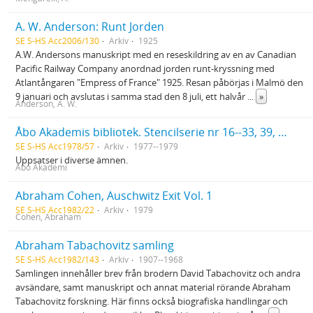
A. W. Anderson: Runt Jorden
SE S-HS Acc2006/130
Arkiv
1925
A.W. Andersons manuskript med en reseskildring av en av Canadian
Pacific Railway Company anordnad jorden runt-kryssning med
Atlantångaren "Empress of France" 1925. Resan påbörjas i Malmö den
9 januari och avslutas i samma stad den 8 juli, ett halvår
...
»
Anderson, A. W.
Åbo Akademis bibliotek. Stencilserie nr 16--33, 39, 41--45
SE S-HS Acc1978/57
Arkiv
1977--1979
Uppsatser i diverse ämnen.
Åbo Akademi
Abraham Cohen, Auschwitz Exit Vol. 1
SE S-HS Acc1982/22
Arkiv
1979
Cohen, Abraham
Abraham Tabachovitz samling
SE S-HS Acc1982/143
Arkiv
1907--1968
Samlingen innehåller brev från brodern David Tabachovitz och andra
avsändare, samt manuskript och annat material rörande Abraham
Tabachovitz forskning. Här finns också biografiska handlingar och