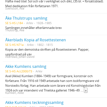
Häfte med titel: Sol och vår i verklighet och dikt, (35 bl. + försättsblad).
Med dedikation från författaren 1971.
Svensson, Åke
Åke Thulstrups samling
SE S-HS L184
Arkiv
1928--1985
Samlingen innehåller efterlämnade brev
Thulstrup, Åke
Åkerblads Kopia af Rosettestenen
SE S-HS N71a
Arkiv
1802 - 1815
Kopia av den demotiska skriften på Rosettestenen. Papper,
uppfordrad på väv
Åkerblad, Johan David
Akke Kumliens samling
SE S-HS Acc2000/73
Arkiv
Axel (Akke) Kumlien (1884–1949) var formgivare, konstnär och
författare. Från 1916 till 1949 arbetade han som bokformgivare vid
Norstedts förlag. Han arbetade som lärare vid Konsthögskolan från
1924 och var intendent vid Thielska galleriet 1946–49.
...
»
Kumlien, Akke
Akke Kumliens teckningssamling