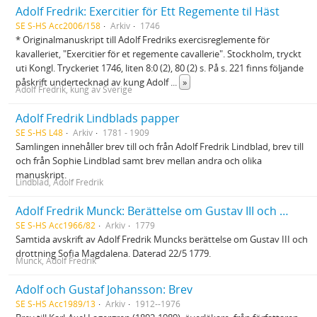
Adolf Fredrik: Exercitier för Ett Regemente til Häst
SE S-HS Acc2006/158
Arkiv
1746
* Originalmanuskript till Adolf Fredriks exercisreglemente för
kavalleriet, "Exercitier för et regemente cavallerie". Stockholm, tryckt
uti Kongl. Tryckeriet 1746, liten 8:0 (2), 80 (2) s. På s. 221 finns följande
påskrift undertecknad av kung Adolf
...
»
Adolf Fredrik, kung av Sverige
Adolf Fredrik Lindblads papper
SE S-HS L48
Arkiv
1781 - 1909
Samlingen innehåller brev till och från Adolf Fredrik Lindblad, brev till
och från Sophie Lindblad samt brev mellan andra och olika
manuskript.
Lindblad, Adolf Fredrik
Adolf Fredrik Munck: Berättelse om Gustav III och drottning Sofia Magdalena
SE S-HS Acc1966/82
Arkiv
1779
Samtida avskrift av Adolf Fredrik Muncks berättelse om Gustav III och
drottning Sofia Magdalena. Daterad 22/5 1779.
Munck, Adolf Fredrik
Adolf och Gustaf Johansson: Brev
SE S-HS Acc1989/13
Arkiv
1912--1976