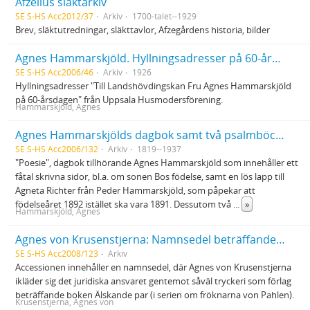
Afzelius släktarkiv
SE S-HS Acc2012/37
Arkiv
1700-talet--1929
Brev, släktutredningar, släkttavlor, Afzegårdens historia, bilder
Agnes Hammarskjöld. Hyllningsadresser på 60-årsdagen
SE S-HS Acc2006/46
Arkiv
1926
Hyllningsadresser "Till Landshövdingskan Fru Agnes Hammarskjöld
på 60-årsdagen" från Uppsala Husmodersförening.
Hammarskjöld, Agnes
Agnes Hammarskjölds dagbok samt två psalmböcker
SE S-HS Acc2006/132
Arkiv
1819--1937
"Poesie", dagbok tillhörande Agnes Hammarskjöld som innehåller ett
fåtal skrivna sidor, bl.a. om sonen Bos födelse, samt en lös lapp till
Agneta Richter från Peder Hammarskjöld, som påpekar att
födelseåret 1892 istället ska vara 1891. Dessutom två
...
»
Hammarskjöld, Agnes
Agnes von Krusenstjerna: Namnsedel beträffande boken "Älskande par"
SE S-HS Acc2008/123
Arkiv
Accessionen innehåller en namnsedel, där Agnes von Krusenstjerna
ikläder sig det juridiska ansvaret gentemot såväl tryckeri som förlag
beträffande boken Älskande par (i serien om fröknarna von Pahlen).
Krusenstjerna, Agnes von