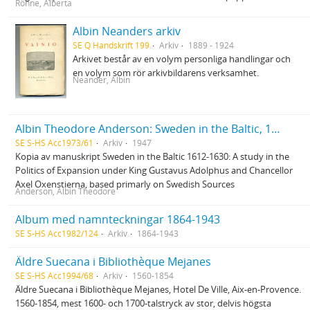
Rönne, Alberta
Albin Neanders arkiv
SE Q Handskrift 199
Arkiv
1889 - 1924
Arkivet består av en volym personliga handlingar och
en volym som rör arkivbildarens verksamhet.
Neander, Albin
Albin Theodore Anderson: Sweden in the Baltic, 1612-1630
SE S-HS Acc1973/61
Arkiv
1947
Kopia av manuskript Sweden in the Baltic 1612-1630: A study in the
Politics of Expansion under King Gustavus Adolphus and Chancellor
Axel Oxenstierna, based primarly on Swedish Sources
Anderson, Albin Theodore
Album med namnteckningar 1864-1943
SE S-HS Acc1982/124
Arkiv
1864-1943
Äldre Suecana i Bibliothèque Mejanes
SE S-HS Acc1994/68
Arkiv
1560-1854
Äldre Suecana i Bibliothèque Mejanes, Hotel De Ville, Aix-en-Provence.
1560-1854, mest 1600- och 1700-talstryck av stor, delvis högsta