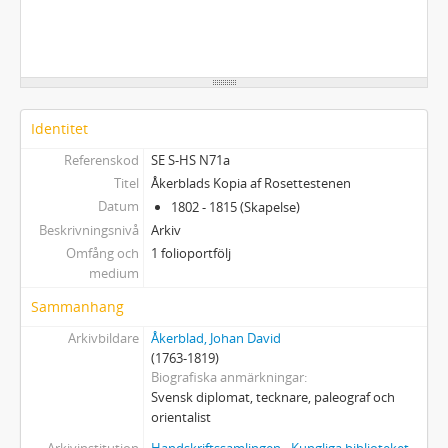
Identitet
Referenskod
SE S-HS N71a
Titel
Åkerblads Kopia af Rosettestenen
Datum
1802 - 1815 (Skapelse)
Beskrivningsnivå
Arkiv
Omfång och
1 folioportfölj
medium
Sammanhang
Arkivbildare
Åkerblad, Johan David
(1763-1819)
Biografiska anmärkningar
Svensk diplomat, tecknare, paleograf och
orientalist