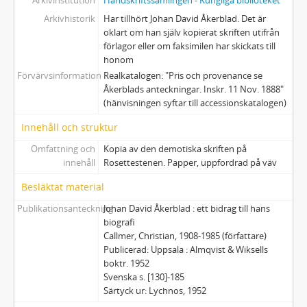
Arkivinstitution
Handskriftssamlingen - Kungliga biblioteket
Arkivhistorik
Har tillhört Johan David Åkerblad. Det är
oklart om han själv kopierat skriften utifrån
förlagor eller om faksimilen har skickats till
honom
Förvärvsinformation
Realkatalogen: "Pris och provenance se
Åkerblads anteckningar. Inskr. 11 Nov. 1888"
(hänvisningen syftar till accessionskatalogen)
Innehåll och struktur
Omfattning och
Kopia av den demotiska skriften på
innehåll
Rosettestenen. Papper, uppfordrad på väv
Besläktat material
Publikationsanteckning
Johan David Åkerblad : ett bidrag till hans
biografi
Callmer, Christian, 1908-1985 (författare)
Publicerad: Uppsala : Almqvist & Wiksells
boktr. 1952
Svenska s. [130]-185
Särtyck ur: Lychnos, 1952