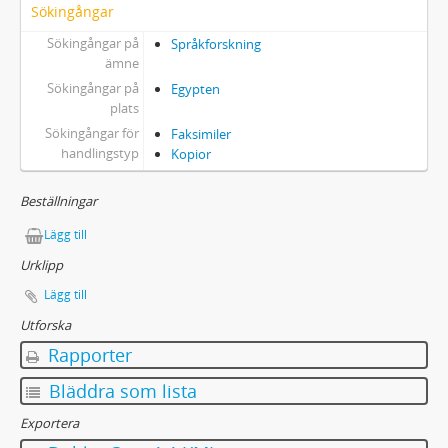
Sökingångar
Sökingångar på
Språkforskning
ämne
Sökingångar på
Egypten
plats
Sökingångar för
Faksimiler
handlingstyp
Kopior
Beställningar
Lägg till
Urklipp
Lägg till
Utforska
Rapporter
Bläddra som lista
Exportera