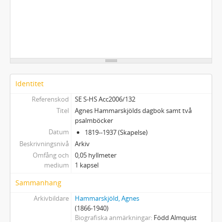
Identitet
Referenskod
SE S-HS Acc2006/132
Titel
Agnes Hammarskjölds dagbok samt två
psalmböcker
Datum
1819--1937 (Skapelse)
Beskrivningsnivå
Arkiv
Omfång och
0,05 hyllmeter
medium
1 kapsel
Sammanhang
Arkivbildare
Hammarskjöld, Agnes
(1866-1940)
Biografiska anmärkningar
Född Almquist