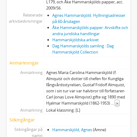
L179, och Åke Hammarskjölds papper, acc.
2009/56.
Relaterade
Agnes Hammarskjöld. Hyllningsadresser
arkivbeskrivningar
på 60-årsdagen
Åke Hammarskjölds papper: Arvskifte och
andra juridiska handlingar
Hammarskjöldska arkivet
Dag Hammarskjölds samling : Dag
Hammarskjöld Collection
Anmärkningar
Anmärkning
Agnes Maria Carolina Hammarskjöld (f.
Almquist och dotter till chefen för Kungliga
fångvårdsstyrelsen, Gustaf Fridolf Almquist,
som i sin tur var var halvbror till författaren
Carl Jonas Love Almqvist) gifte sig 1890 med
Hjalmar Hammarskjöld (1862-1953)
...
»
Anmärkning
Lokal klassning: [L]
Sökingångar
Sökingångar på
Hammarskjöld, Agnes
(Ämne)
namn