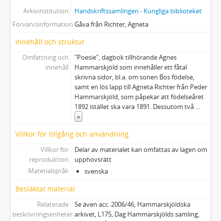
Arkivinstitution
Handskriftssamlingen - Kungliga biblioteket
Förvärvsinformation
Gåva från Richter, Agneta
Innehåll och struktur
Omfattning och
"Poesie", dagbok tillhörande Agnes
innehåll
Hammarskjöld som innehåller ett fåtal
skrivna sidor, bl.a. om sonen Bos födelse,
samt en lös lapp till Agneta Richter från Peder
Hammarskjöld, som påpekar att födelseåret
1892 istället ska vara 1891. Dessutom två
...
»
Villkor för tillgång och användning
Villkor för
Delar av materialet kan omfattas av lagen om
reproduktion
upphovsrätt
Materialspråk
svenska
Besläktat material
Relaterade
Se även acc. 2006/46, Hammarskjöldska
beskrivningsenheter
arkivet, L175, Dag Hammarskjölds samling,