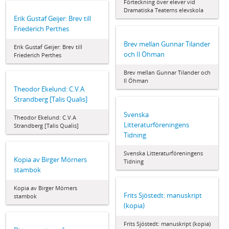
Förteckning över elever vid
Dramatiska Teaterns elevskola
Erik Gustaf Geijer: Brev till
Friederich Perthes
Brev mellan Gunnar Tilander
Erik Gustaf Geijer: Brev till
och Il Öhman
Friederich Perthes
Brev mellan Gunnar Tilander och
Il Öhman
Theodor Ekelund: C.V.A
Strandberg [Talis Qualis]
Svenska
Theodor Ekelund: C.V.A
Litteraturföreningens
Strandberg [Talis Qualis]
Tidning
Svenska Litteraturföreningens
Kopia av Birger Mörners
Tidning
stambok
Kopia av Birger Mörners
Frits Sjöstedt: manuskript
stambok
(kopia)
Frits Sjöstedt: manuskript (kopia)