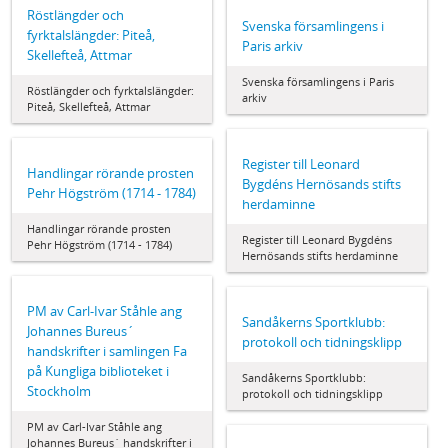
Röstlängder och
Svenska församlingens i
fyrktalslängder: Piteå,
Paris arkiv
Skellefteå, Attmar
Svenska församlingens i Paris
Röstlängder och fyrktalslängder:
arkiv
Piteå, Skellefteå, Attmar
Register till Leonard
Handlingar rörande prosten
Bygdéns Hernösands stifts
Pehr Högström (1714 - 1784)
herdaminne
Handlingar rörande prosten
Register till Leonard Bygdéns
Pehr Högström (1714 - 1784)
Hernösands stifts herdaminne
PM av Carl-Ivar Ståhle ang
Sandåkerns Sportklubb:
Johannes Bureus´
protokoll och tidningsklipp
handskrifter i samlingen Fa
på Kungliga biblioteket i
Sandåkerns Sportklubb:
Stockholm
protokoll och tidningsklipp
PM av Carl-Ivar Ståhle ang
Johannes Bureus´ handskrifter i