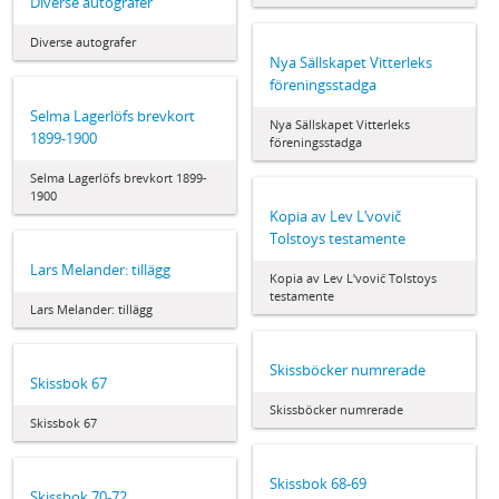
Diverse autografer
Diverse autografer
Nya Sällskapet Vitterleks
föreningsstadga
Selma Lagerlöfs brevkort
Nya Sällskapet Vitterleks
1899-1900
föreningsstadga
Selma Lagerlöfs brevkort 1899-
1900
Kopia av Lev Lʹvovič
Tolstoys testamente
Lars Melander: tillägg
Kopia av Lev Lʹvovič Tolstoys
testamente
Lars Melander: tillägg
Skissböcker numrerade
Skissbok 67
Skissböcker numrerade
Skissbok 67
Skissbok 68-69
Skissbok 70-72