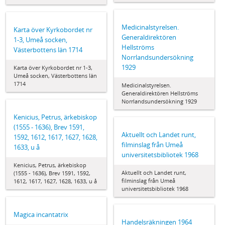
Medicinalstyrelsen.
Karta över Kyrkobordet nr
Generaldirektören
1-3, Umeå socken,
Hellströms
Västerbottens län 1714
Norrlandsundersökning
1929
Karta över Kyrkobordet nr 1-3,
Umeå socken, Västerbottens län
1714
Medicinalstyrelsen.
Generaldirektören Hellströms
Norrlandsundersökning 1929
Kenicius, Petrus, ärkebiskop
(1555 - 1636), Brev 1591,
Aktuellt och Landet runt,
1592, 1612, 1617, 1627, 1628,
filminslag från Umeå
1633, u å
universitetsbibliotek 1968
Kenicius, Petrus, ärkebiskop
Aktuellt och Landet runt,
(1555 - 1636), Brev 1591, 1592,
filminslag från Umeå
1612, 1617, 1627, 1628, 1633, u å
universitetsbibliotek 1968
Magica incantatrix
Handelsräkningen 1964