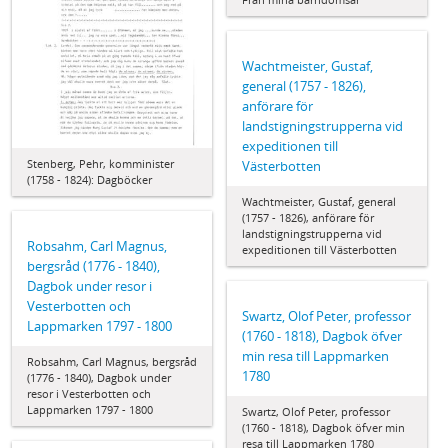
Wachtmeister, Gustaf,
general (1757 - 1826),
anförare för
landstigningstrupperna vid
expeditionen till
Stenberg, Pehr, komminister
Västerbotten
(1758 - 1824): Dagböcker
Wachtmeister, Gustaf, general
(1757 - 1826), anförare för
landstigningstrupperna vid
Robsahm, Carl Magnus,
expeditionen till Västerbotten
bergsråd (1776 - 1840),
Dagbok under resor i
Vesterbotten och
Swartz, Olof Peter, professor
Lappmarken 1797 - 1800
(1760 - 1818), Dagbok öfver
min resa till Lappmarken
Robsahm, Carl Magnus, bergsråd
1780
(1776 - 1840), Dagbok under
resor i Vesterbotten och
Lappmarken 1797 - 1800
Swartz, Olof Peter, professor
(1760 - 1818), Dagbok öfver min
resa till Lappmarken 1780