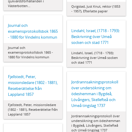
sjukvårdsförhållanden i
Västerbotten...
Qvigstad, Just Knut, rektor (1853
- 1957), Efterlatte papier
Journal och
Lindahl, Israel, (1718 - 1793):
examensprotokollsbok 1865
Beskrivning över Umeå
- 1880 för Vindelns kommun
socken och stad 1771
Journal och
examensprotokollsbok 1865 -
Lindahl, Israel, (1718 - 1793):
1880 för Vindelns kommun
Beskrivning över Umeå socken
och stad 1771
Fjellstedt, Peter,
Jordrannsakningsprotokoll
missionsledare (1802 - 1881),
över undersökning om
Reseberättelse från
ödeshemman i Bygdeå,
Lappland 1857
Lövångers, Skellefteå och
Fjellstedt, Peter, missionsledare
Umeå tingslag 1737
(1802 - 1881), Reseberättelse från
Lappland 1857
Jordrannsakningsprotokoll över
undersökning om ödeshemman
i Bygdeå, Lövångers, Skellefteå
och Umeå tingslag 1737