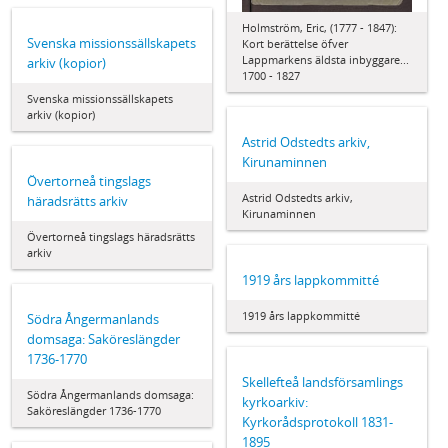
Holmström, Eric, (1777 - 1847):
Svenska missionssällskapets
Kort berättelse öfver
Lappmarkens äldsta inbyggare...
arkiv (kopior)
1700 - 1827
Svenska missionssällskapets
arkiv (kopior)
Astrid Odstedts arkiv,
Kirunaminnen
Övertorneå tingslags
Astrid Odstedts arkiv,
häradsrätts arkiv
Kirunaminnen
Övertorneå tingslags häradsrätts
arkiv
1919 års lappkommitté
1919 års lappkommitté
Södra Ångermanlands
domsaga: Saköreslängder
1736-1770
Skellefteå landsförsamlings
Södra Ångermanlands domsaga:
kyrkoarkiv:
Saköreslängder 1736-1770
Kyrkorådsprotokoll 1831-
1895