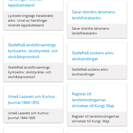
lappskatteland
Sävar distrikts länsmans-
Lycksele tingslags häradsrätts
landsfiskalsarkiv
arkiv. Urval av handlingar
rörande lappskatteland
Sävar distrikts länsmans-
landsfiskalsarkiv
Skellefteå landsförsamlings
kyrkoarkiv: skolstyrelse- och
Skellefteå sockens arkiv:
skolrådsprotokoll
skolhandlingar
Skellefteå landsförsamlings
Skellefteå sockens arkiv:
kyrkoarkiv: skolstyrelse- och
skolhandlingar
skolrådsprotokoll
Register till
Umeå Lazarett och Kurhus :
landshövdingarnas
Journal 1844-1855
skrivelser till Kungl. Majt.
Umeå Lazarett och Kurhus :
Register till landshövdingarnas
Journal 1844-1855
skrivelser till Kungl. Majt.