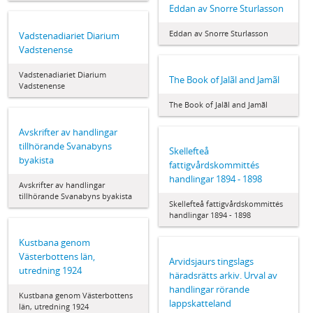
Eddan av Snorre Sturlasson
Eddan av Snorre Sturlasson
Vadstenadiariet Diarium
Vadstenense
Vadstenadiariet Diarium
The Book of Jalãl and Jamãl
Vadstenense
The Book of Jalãl and Jamãl
Avskrifter av handlingar
tillhörande Svanabyns
Skellefteå
byakista
fattigvårdskommittés
handlingar 1894 - 1898
Avskrifter av handlingar
tillhörande Svanabyns byakista
Skellefteå fattigvårdskommittés
handlingar 1894 - 1898
Kustbana genom
Västerbottens län,
Arvidsjaurs tingslags
utredning 1924
häradsrätts arkiv. Urval av
handlingar rörande
Kustbana genom Västerbottens
lappskatteland
län, utredning 1924