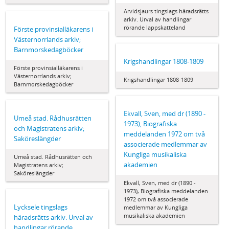
Arvidsjaurs tingslags häradsrätts
arkiv. Urval av handlingar
rörande lappskatteland
Förste provinsialläkarens i
Västernorrlands arkiv;
Barnmorskedagböcker
Krigshandlingar 1808-1809
Förste provinsialläkarens i
Västernorrlands arkiv;
Krigshandlingar 1808-1809
Barnmorskedagböcker
Ekvall, Sven, med dr (1890 -
Umeå stad. Rådhusrätten
1973), Biografiska
och Magistratens arkiv;
meddelanden 1972 om två
Saköreslängder
associerade medlemmar av
Kungliga musikaliska
Umeå stad. Rådhusrätten och
akademien
Magistratens arkiv;
Saköreslängder
Ekvall, Sven, med dr (1890 -
1973), Biografiska meddelanden
1972 om två associerade
Lycksele tingslags
medlemmar av Kungliga
musikaliska akademien
häradsrätts arkiv. Urval av
handlingar rörande