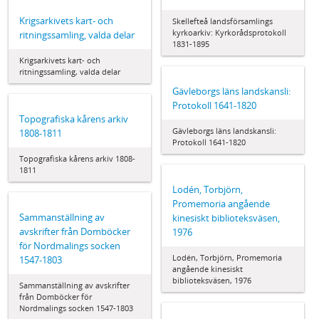
Krigsarkivets kart- och
Skellefteå landsförsamlings
kyrkoarkiv: Kyrkorådsprotokoll
ritningssamling, valda delar
1831-1895
Krigsarkivets kart- och
ritningssamling, valda delar
Gävleborgs läns landskansli:
Protokoll 1641-1820
Topografiska kårens arkiv
Gävleborgs läns landskansli:
1808-1811
Protokoll 1641-1820
Topografiska kårens arkiv 1808-
1811
Lodén, Torbjörn,
Promemoria angående
Sammanställning av
kinesiskt biblioteksväsen,
avskrifter från Domböcker
1976
för Nordmalings socken
Lodén, Torbjörn, Promemoria
1547-1803
angående kinesiskt
biblioteksväsen, 1976
Sammanställning av avskrifter
från Domböcker för
Nordmalings socken 1547-1803