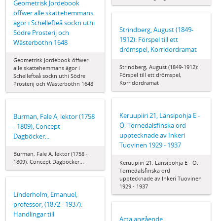
Geometrisk Jordebook
öffwer alle skattehemmans
ägor i Schellefteå sockn uthi
Strindberg, August (1849-
Södre Prosterij och
1912): Förspel till ett
Wästerbothn 1648
drömspel, Korridordramat
Geometrisk Jordebook öffwer
Strindberg, August (1849-1912):
alle skattehemmans ägor i
Förspel till ett drömspel,
Schellefteå sockn uthi Södre
Korridordramat
Prosterij och Wästerbothn 1648
Keruupiiri 21, Länsipohja E -
Burman, Fale A, lektor (1758
Ö. Tornedalsfinska ord
- 1809), Concept
upptecknade av Inkeri
Dagböcker...
Tuovinen 1929 - 1937
Burman, Fale A, lektor (1758 -
1809), Concept Dagböcker...
Keruupiiri 21, Länsipohja E - Ö.
Tornedalsfinska ord
upptecknade av Inkeri Tuovinen
1929 - 1937
Linderholm, Emanuel,
professor, (1872 - 1937):
Handlingar till
Acta angående