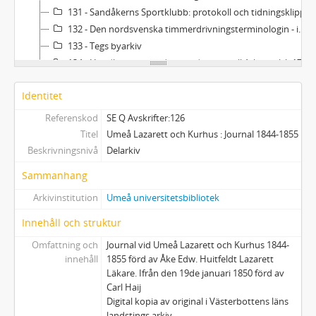
131 - Sandåkerns Sportklubb: protokoll och tidningsklipp
132 - Den nordsvenska timmerdrivningsterminologin - innovationer och termspridning
133 - Tegs byarkiv
134 - Handlingar rörande expeditionen till Arkangelsk 1701
135 - Historiska källor rörande samer
Identitet
136 - Kammarkollegiets arkiv Jordeböcker för Västerbottens län 1882
137 - Per Engdahls och Nysvenska rörelsens arkiv
Referenskod
SE Q Avskrifter:126
138 - Medicinalstyrelsen. Generaldirektören Hellströms Norrlandsundersökning 1929
Titel
Umeå Lazarett och Kurhus : Journal 1844-1855
139 - Karta över Kyrkobordet nr 1-3, Umeå socken, Västerbottens län 1714
Beskrivningsnivå
Delarkiv
140 - Aktuellt och Landet runt, filminslag från Umeå universitetsbibliotek 1968
Sammanhang
141 - Magica incantatrix
Arkivinstitution
Umeå universitetsbibliotek
142 - Handelsräkningen 1964
143 - Diplomatarium Norrlandicum
Innehåll och struktur
144 - Umeå stads nödhjälpskommitté
Omfattning och
Journal vid Umeå Lazarett och Kurhus 1844-
145 - Korrespondens lappfogden Erik Bergström och prästen Vitalis Karnell
innehåll
1855 förd av Åke Edw. Huitfeldt Lazarett
146 - Utredningar Fiskerinämnden i Västerbottens län 1919-1940
Läkare. Ifrån den 19de januari 1850 förd av
Carl Haij
Digital kopia av original i Västerbottens läns
landstings arkiv