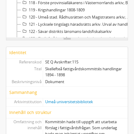
118 - Förste provinsialläkarens i Västernorrlands arkiv; Barnmorskedagböcker
119 - Krigshandlingar 1808-1809
120 - Umeå stad. Rådhusrätten och Magistratens arkiv; Saköreslängder
121 - Lycksele tingslags häradsrätts arkiv. Urval av handlingar rörande lappskatteland
122 - Sävar distrikts länsmans-landsfiskalsarkiv
123 - Skellefteå landsförsamlings kyrkoarkiv: skolstyrelse- och skolrådsprotokoll
124 - Skellefteå sockens arkiv: skolhandlingar
Identitet
125 - Register till landshövdingarnas skrivelser till Kungl. Majt.
126 - Umeå Lazarett och Kurhus : Journal 1844-1855
Referenskod
SE Q Avskrifter:115
127 - Röstlängder och fyrktalslängder: Piteå, Skellefteå, Attmar
Titel
Skellefteå fattigvårdskommittés handlingar
128 - Svenska församlingens i Paris arkiv
1894 - 1898
Beskrivningsnivå
129 - Register till Leonard Bygdéns Hernösands stifts herdaminne
Dokument
130 - PM av Carl-Ivar Ståhle ang Johannes Bureus´ handskrifter i samlingen Fa på Kungliga biblioteket i Stockholm
Sammanhang
131 - Sandåkerns Sportklubb: protokoll och tidningsklipp
Arkivinstitution
Umeå universitetsbibliotek
132 - Den nordsvenska timmerdrivningsterminologin - innovationer och termspridning
133 - Tegs byarkiv
Innehåll och struktur
134 - Handlingar rörande expeditionen till Arkangelsk 1701
Omfattning och
Kommittén hade till uppgift att utarbeta
135 - Historiska källor rörande samer
innehåll
förslag i fattigvårdsfrågan. Som underlag
136 - Kammarkollegiets arkiv Jordeböcker för Västerbottens län 1882
hade man inhämtat uppgifter om