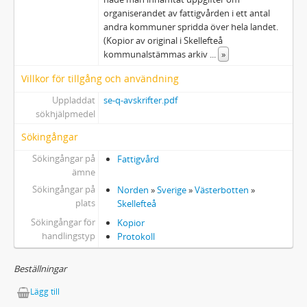
137 - Per Engdahls och Nysvenska rörelsens arkiv
organiserandet av fattigvården i ett antal
andra kommuner spridda över hela landet.
138 - Medicinalstyrelsen. Generaldirektören Hellströms Norrlandsundersökning 1929
(Kopior av original i Skellefteå
139 - Karta över Kyrkobordet nr 1-3, Umeå socken, Västerbottens län 1714
kommunalstämmas arkiv
...
»
140 - Aktuellt och Landet runt, filminslag från Umeå universitetsbibliotek 1968
141 - Magica incantatrix
Villkor för tillgång och användning
142 - Handelsräkningen 1964
Uppladdat
se-q-avskrifter.pdf
143 - Diplomatarium Norrlandicum
sökhjälpmedel
144 - Umeå stads nödhjälpskommitté
Sökingångar
145 - Korrespondens lappfogden Erik Bergström och prästen Vitalis Karnell
Sökingångar på
Fattigvård
146 - Utredningar Fiskerinämnden i Västerbottens län 1919-1940
ämne
Sökingångar på
Norden
»
Sverige
»
Västerbotten
»
plats
Skellefteå
Sökingångar för
Kopior
handlingstyp
Protokoll
Beställningar
Lägg till