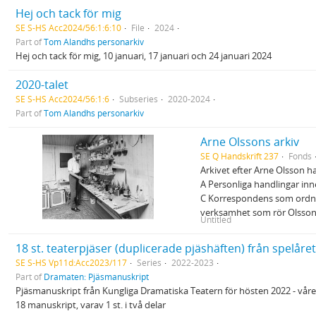
Hej och tack för mig
SE S-HS Acc2024/56:1:6:10
File
2024
Part of
Tom Alandhs personarkiv
Hej och tack för mig, 10 januari, 17 januari och 24 januari 2024
2020-talet
SE S-HS Acc2024/56:1:6
Subseries
2020-2024
Part of
Tom Alandhs personarkiv
Arne Olssons arkiv
SE Q Handskrift 237
Fonds
Arkivet efter Arne Olsson h
A Personliga handlingar in
C Korrespondens som ordnat
verksamhet som rör Olsso
Untitled
18 st. teaterpjäser (duplicerade pjäshäften) från spelåre
SE S-HS Vp11d:Acc2023/117
Series
2022-2023
Part of
Dramaten: Pjäsmanuskript
Pjäsmanuskript från Kungliga Dramatiska Teatern för hösten 2022 - våre
18 manuskript, varav 1 st. i två delar