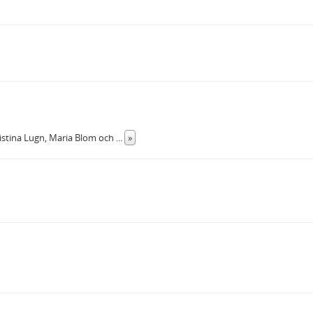
ristina Lugn, Maria Blom och
...
»