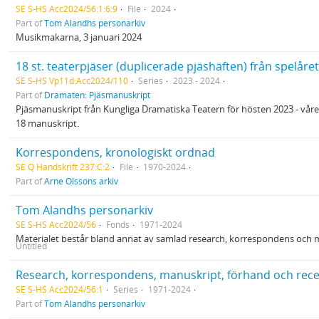
SE S-HS Acc2024/56:1:6:9
File
2024
Part of
Tom Alandhs personarkiv
Musikmakarna, 3 januari 2024
18 st. teaterpjäser (duplicerade pjäshäften) från spelåre
SE S-HS Vp11d:Acc2024/110
Series
2023 - 2024
Part of
Dramaten: Pjäsmanuskript
Pjäsmanuskript från Kungliga Dramatiska Teatern för hösten 2023 - våre
18 manuskript.
Korrespondens, kronologiskt ordnad
SE Q Handskrift 237:C:2
File
1970-2024
Part of
Arne Olssons arkiv
Tom Alandhs personarkiv
SE S-HS Acc2024/56
Fonds
1971-2024
Materialet består bland annat av samlad research, korrespondens och m
Untitled
Research, korrespondens, manuskript, förhand och rec
SE S-HS Acc2024/56:1
Series
1971-2024
Part of
Tom Alandhs personarkiv