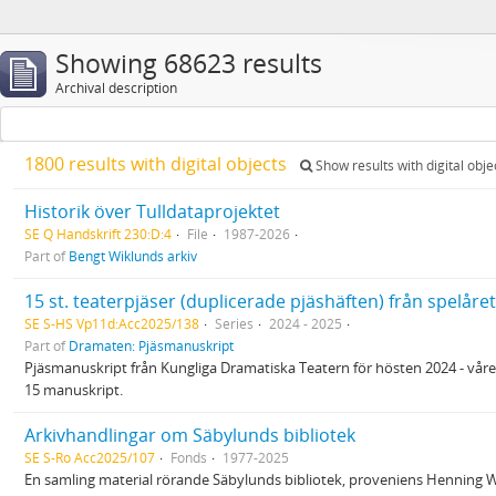
Showing 68623 results
Archival description
1800 results with digital objects
Show results with digital obje
Historik över Tulldataprojektet
SE Q Handskrift 230:D:4
File
1987-2026
Part of
Bengt Wiklunds arkiv
15 st. teaterpjäser (duplicerade pjäshäften) från spelåre
SE S-HS Vp11d:Acc2025/138
Series
2024 - 2025
Part of
Dramaten: Pjäsmanuskript
Pjäsmanuskript från Kungliga Dramatiska Teatern för hösten 2024 - våre
15 manuskript.
Arkivhandlingar om Säbylunds bibliotek
SE S-Ro Acc2025/107
Fonds
1977-2025
En samling material rörande Säbylunds bibliotek, proveniens Henning Wi