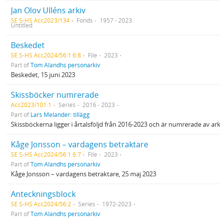
Jan Olov Ulléns arkiv
SE S-HS Acc2023/134
Fonds
1957 - 2023
Untitled
Beskedet
SE S-HS Acc2024/56:1:6:8
File
2023
Part of
Tom Alandhs personarkiv
Beskedet, 15 juni 2023
Skissböcker numrerade
Acc2023/101:1
Series
2016 - 2023
Part of
Lars Melander: tillägg
Skissböckerna ligger i årtalsföljd från 2016-2023 och är numrerade av a
Kåge Jonsson – vardagens betraktare
SE S-HS Acc2024/56:1:6:7
File
2023
Part of
Tom Alandhs personarkiv
Kåge Jonsson – vardagens betraktare, 25 maj 2023
Anteckningsblock
SE S-HS Acc2024/56:2
Series
1972-2023
Part of
Tom Alandhs personarkiv