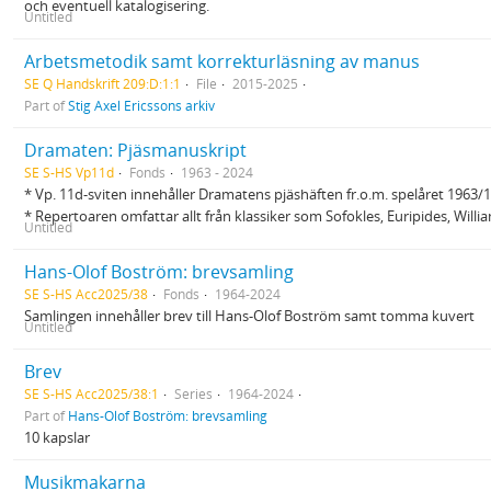
och eventuell katalogisering.
Untitled
Arbetsmetodik samt korrekturläsning av manus
SE Q Handskrift 209:D:1:1
File
2015-2025
Part of
Stig Axel Ericssons arkiv
Dramaten: Pjäsmanuskript
SE S-HS Vp11d
Fonds
1963 - 2024
* Vp. 11d-sviten innehåller Dramatens pjäshäften fr.o.m. spelåret 1963/
* Repertoaren omfattar allt från klassiker som Sofokles, Euripides, Wil
Untitled
Hans-Olof Boström: brevsamling
SE S-HS Acc2025/38
Fonds
1964-2024
Samlingen innehåller brev till Hans-Olof Boström samt tomma kuvert
Untitled
Brev
SE S-HS Acc2025/38:1
Series
1964-2024
Part of
Hans-Olof Boström: brevsamling
10 kapslar
Musikmakarna