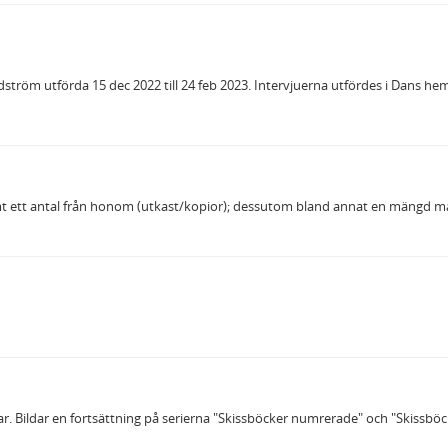
tröm utförda 15 dec 2022 till 24 feb 2023. Intervjuerna utfördes i Dans hem d
amt ett antal från honom (utkast/kopior); dessutom bland annat en mängd m
 Bildar en fortsättning på serierna "Skissböcker numrerade" och "Skissböck