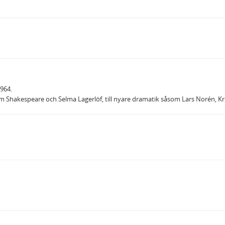
1964.
liam Shakespeare och Selma Lagerlöf, till nyare dramatik såsom Lars Norén, K