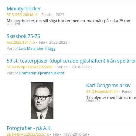
Miniatyrböcker
SE S-SBS 288 Mi 2
Fonds
2023
Miniatyrböcker, det vill säga böcker med ett maxmått på cirka 75 mm
Untitled
Skissbok 75-76
Acc2023/101:1:5
File
2022-2023
Part of
Lars Melander: tillägg
59 st. teaterpjäser (duplicerade pjäshäften) från spelåre
SE S-HS Vp11d:Acc2022/90
Series
2018-2022
Part of
Dramaten: Pjäsmanuskript
Karl Örngrims arkiv
SE Q Handskrift 94
Fonds
17 volymer med främst man
Untitled
Fotografier - på A.K.
SE S-HS Acc2022/55:5:1c
File
1990-2010-tal