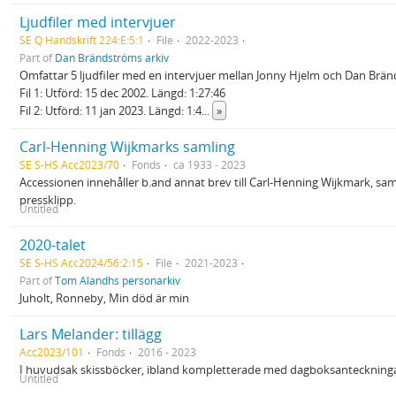
Ljudfiler med intervjuer
SE Q Handskrift 224:E:5:1
File
2022-2023
Part of
Dan Brändströms arkiv
Omfattar 5 ljudfiler med en intervjuer mellan Jonny Hjelm och Dan Bränds
Fil 1: Utförd: 15 dec 2002. Längd: 1:27:46
Fil 2: Utförd: 11 jan 2023. Längd: 1:4
...
»
Carl-Henning Wijkmarks samling
SE S-HS Acc2023/70
Fonds
ca 1933 - 2023
Accessionen innehåller b.and annat brev till Carl-Henning Wijkmark, s
pressklipp.
Untitled
2020-talet
SE S-HS Acc2024/56:2:15
File
2021-2023
Part of
Tom Alandhs personarkiv
Juholt, Ronneby, Min död är min
Lars Melander: tillägg
Acc2023/101
Fonds
2016 - 2023
I huvudsak skissböcker, ibland kompletterade med dagboksanteckningar.
Untitled