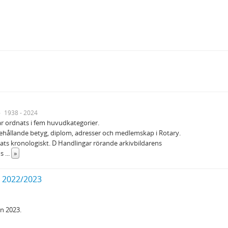
1938 - 2024
ar ordnats i fem huvudkategorier.
nehållande betyg, diplom, adresser och medlemskap i Rotary.
s kronologiskt. D Handlingar rörande arkivbildarens
ns
...
»
t 2022/2023
n 2023.