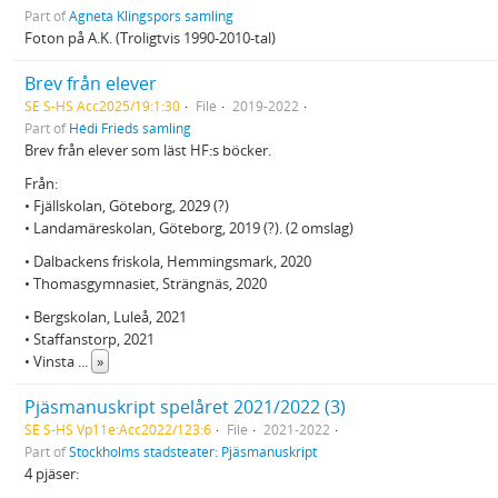
Part of
Agneta Klingspors samling
Foton på A.K. (Troligtvis 1990-2010-tal)
Brev från elever
SE S-HS Acc2025/19:1:30
File
2019-2022
Part of
Hédi Frieds samling
Brev från elever som läst HF:s böcker.
Från:
• Fjällskolan, Göteborg, 2029 (?)
• Landamäreskolan, Göteborg, 2019 (?). (2 omslag)
• Dalbackens friskola, Hemmingsmark, 2020
• Thomasgymnasiet, Strängnäs, 2020
• Bergskolan, Luleå, 2021
• Staffanstorp, 2021
• Vinsta
...
»
Pjäsmanuskript spelåret 2021/2022 (3)
SE S-HS Vp11e:Acc2022/123:6
File
2021-2022
Part of
Stockholms stadsteater: Pjäsmanuskript
4 pjäser: