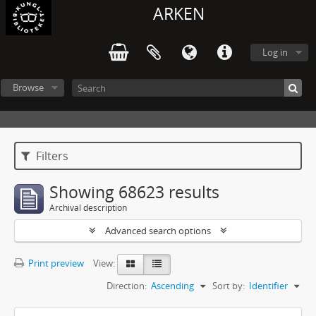
ARKEN
Log in
Browse
Filters
Showing 68623 results
Archival description
Advanced search options
Print preview
View:
Direction:
Ascending
Sort by:
Identifier