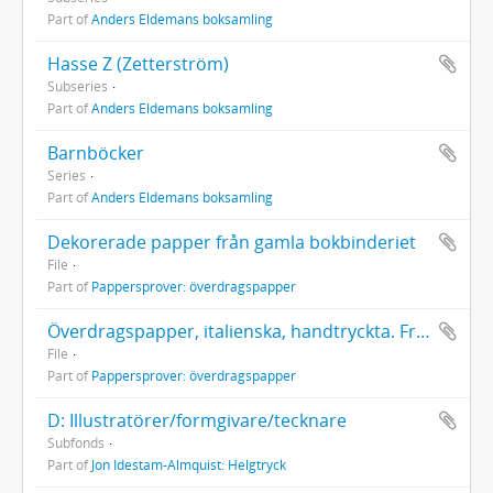
Part of
Anders Eldemans boksamling
Hasse Z (Zetterström)
Subseries
Part of
Anders Eldemans boksamling
Barnböcker
Series
Part of
Anders Eldemans boksamling
Dekorerade papper från gamla bokbinderiet
File
Part of
Pappersprover: överdragspapper
Överdragspapper, italienska, handtryckta. Från Enheten för bevarandes lager 2008
File
Part of
Pappersprover: överdragspapper
D: Illustratörer/formgivare/tecknare
Subfonds
Part of
Jon Idestam-Almquist: Helgtryck