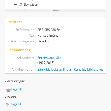
Bokväsen
Bokhistoria
Bokkonst
Identitet
Typografi och kalligrafi
Arkitektur
Referenskod
SE S-SBS 288 Eh 1:
Historia
Titel
Konst allmänt
Geografi
Beskrivningsnivå
Delarkiv
Sjöfart och upptäcksresande
Sammanhang
Kartböcker
Arkivbildare
Ehrensvärd, Ulla
Vetenskap
(1927-2015)
Luftballonger och astronomi
Arkivinstitution
Särskilda boksamlingar - Kungliga biblioteket
Mytologi och övernaturligt
Humor och serier
Beställningar
Vykortsböcker
Om vardagstryck
Lägg till
Dedikationer
Urklipp
Av Ehrensvärd
Lägg till
Spel och pussel