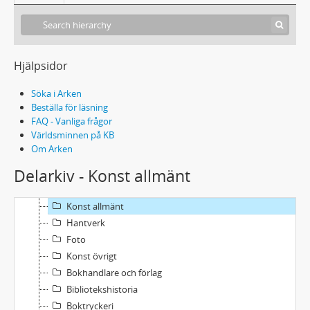
Hjälpsidor
Söka i Arken
288 Eh 1 - Ulla Ehrensvärds boksamling
Beställa för läsning
FAQ - Vanliga frågor
Konsthistoria
Världsminnen på KB
Konstnärer
Om Arken
Konstinstitutioner
Delarkiv - Konst allmänt
Utställningar och kataloger
Design, formgivning och grafik
Konst allmänt
Hantverk
Foto
Konst övrigt
Bokhandlare och förlag
Bibliotekshistoria
Boktryckeri