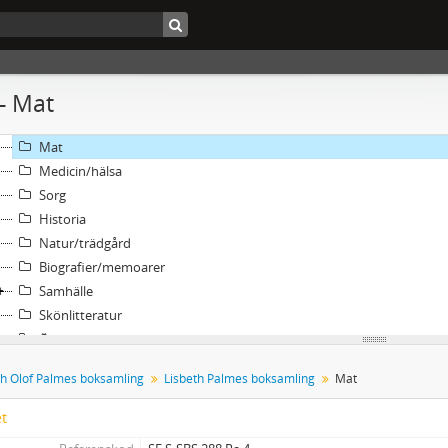
Olof Palmes boksamling
Lisbeth Palmes boksamling
Barn
Religion/filosofi
 - Mat
Poesi
Konst
Mat
Medicin/hälsa
Sorg
Historia
Natur/trädgård
Biografier/memoarer
Samhälle
Skönlitteratur
Övrigt
Uppslagsverk, ordböcker, m.m.
ch Olof Palmes boksamling
Lisbeth Palmes boksamling
Mat
Länder
Löst tryck
et