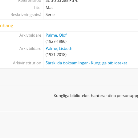
Referenskod
SE S-SBS 288 Pa 4:
Titel
Mat
Beskrivningsnivå
Serie
nhang
Arkivbildare
Palme, Olof
(1927-1986)
Arkivbildare
Palme, Lisbeth
(1931-2018)
Arkivinstitution
Särskilda boksamlingar - Kungliga biblioteket
Kungliga biblioteket hanterar dina personuppg