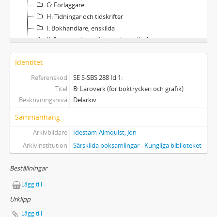
G: Förläggare
H: Tidningar och tidskrifter
I: Bokhandlare, enskilda
K: Större bokhandlare, bokhandlarföreningar
L: Antikvariat
Identitet
M: Reklambyråer
N: Företag
Referenskod
SE S-SBS 288 Id 1:
O: Privatpersoner
Titel
B: Läroverk (för boktryckeri och grafik)
P: Danska helgtryck/Grafisk cirkel
Beskrivningsnivå
Delarkiv
Q: Norska helgtryck
Sammanhang
R: Övrigt tryck
Arkivbildare
Idestam-Almquist, Jon
S: Dokumentation rörande samlingen
Arkivinstitution
Särskilda boksamlingar - Kungliga biblioteket
Beställningar
Lägg till
Urklipp
Lägg till