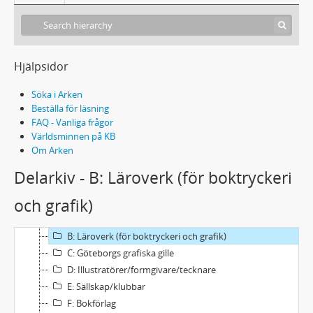
Hjälpsidor
Söka i Arken
Beställa för läsning
FAQ - Vanliga frågor
Världsminnen på KB
Om Arken
Delarkiv - B: Läroverk (för boktryckeri
och grafik)
288 Id 1 - Jon Idestam-Almquist: Helgtryck
A: Boktryckerier
B: Läroverk (för boktryckeri och grafik)
C: Göteborgs grafiska gille
D: Illustratörer/formgivare/tecknare
E: Sällskap/klubbar
F: Bokförlag