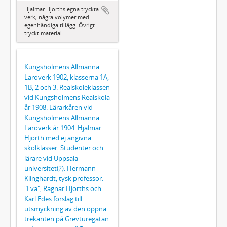
Hjalmar Hjorths egna tryckta
verk, några volymer med
egenhändiga tillägg. Övrigt
tryckt material.
Kungsholmens Allmänna
Läroverk 1902, klasserna 1A,
1B, 2 och 3. Realskoleklassen
vid Kungsholmens Realskola
år 1908. Lärarkåren vid
Kungsholmens Allmänna
Läroverk år 1904. Hjalmar
Hjorth med ej angivna
skolklasser. Studenter och
lärare vid Uppsala
universitet(?). Hermann
Klinghardt, tysk professor.
"Eva", Ragnar Hjorths och
Karl Edes förslag till
utsmyckning av den öppna
trekanten på Grevturegatan