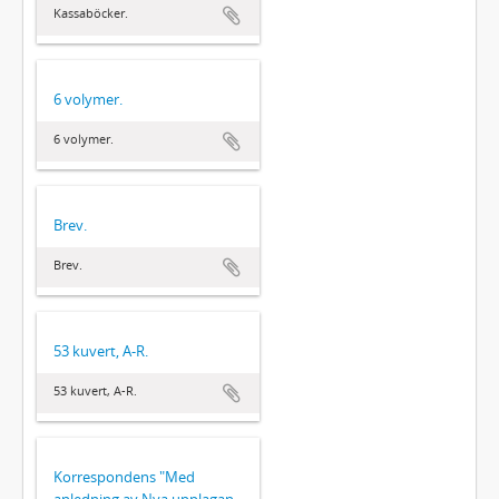
Kassaböcker.
6 volymer.
6 volymer.
Brev.
Brev.
53 kuvert, A-R.
53 kuvert, A-R.
Korrespondens "Med
anledning av Nya upplagan