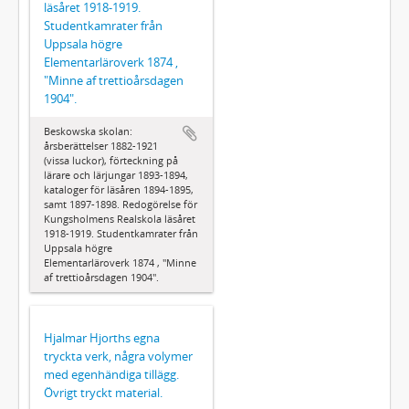
läsåret 1918-1919.
Studentkamrater från
Uppsala högre
Elementarläroverk 1874 ,
"Minne af trettioårsdagen
1904".
Beskowska skolan:
årsberättelser 1882-1921
(vissa luckor), förteckning på
lärare och lärjungar 1893-1894,
kataloger för läsåren 1894-1895,
samt 1897-1898. Redogörelse för
Kungsholmens Realskola läsåret
1918-1919. Studentkamrater från
Uppsala högre
Elementarläroverk 1874 , "Minne
af trettioårsdagen 1904".
Hjalmar Hjorths egna
tryckta verk, några volymer
med egenhändiga tillägg.
Övrigt tryckt material.