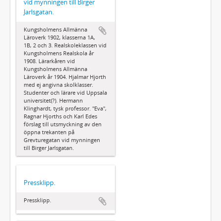
vid mynningen till Birger
Jarlsgatan.
Kungsholmens Allmänna
Läroverk 1902, klasserna 1A,
1B, 2 och 3. Realskoleklassen vid
Kungsholmens Realskola år
1908. Lärarkåren vid
Kungsholmens Allmänna
Läroverk år 1904. Hjalmar Hjorth
med ej angivna skolklasser.
Studenter och lärare vid Uppsala
universitet(?). Hermann
Klinghardt, tysk professor. "Eva",
Ragnar Hjorths och Karl Edes
förslag till utsmyckning av den
öppna trekanten på
Grevturegatan vid mynningen
till Birger Jarlsgatan.
Pressklipp.
Pressklipp.