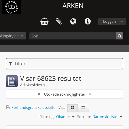
ARKEN
Logga in
ökingångar
Filter
Visar 68623 resultat
Arkivbeskrivning
Utökade sökmöjligheter
Förhandsgranska utskrift
Visa:
Riktning:
Ökande
Sortera:
Datum ändrad