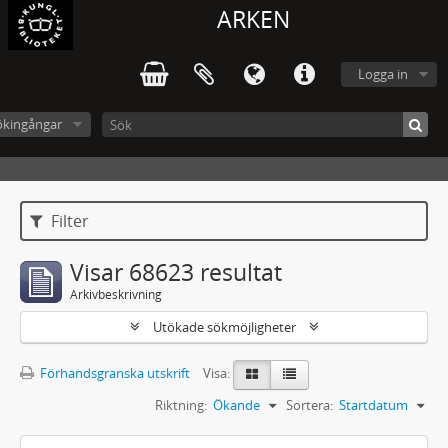
ARKEN
Logga in
ökingångar
Filter
Visar 68623 resultat
Arkivbeskrivning
Utökade sökmöjligheter
Förhandsgranska utskrift
Visa:
Riktning:
Ökande
Sortera:
Startdatum