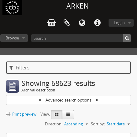
ARKEN
Log in
Browse
Filters
Showing 68623 results
Archival description
Advanced search options
Print preview
View:
Direction:
Ascending
Sort by:
Start date