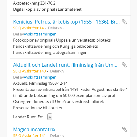
Aktbeteckning Z31-76:2
Digital kopia av original i Lantmäteriet
Kenicius, Petrus, ärkebiskop (1555 - 1636), Brev 1591, 1592, 1612, 1617, 1627, 1628, 1633, u å
SE Q Avskrifter:14
Delarkiv
Del av
Avskriftssamlingen
Fotokopior av original i Uppsala universitetsbiblioteks
handskriftsavdelning och Kungliga bibliotekets
handskriftsavdelning, autografsamlingen.
Aktuellt och Landet runt, filminslag från Umeå universitetsbibliotek 1968
SE Q Avskrifter:140
Delarkiv
Del av
Avskriftssamlingen
Aktuellt. Filminslag 1968-12-14
Presentation av inkunabel från 1491 'Fader Augustinus skrifter'
tillhörande boksamling om 50.000 exemplar som av prof.
Östergren donerats till Umeå universitetsbibliotek.
Presentation av biblioteket.
Landet Runt. Ett
...
»
Magica incantatrix
SE Q Avskrifter:141
Delarkiv