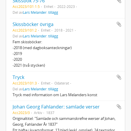
Skissbok 75-76
Acc2023/101:1:5
Enhet
2022-2023
Del av
Lars Melander: tillägg
Skissböcker övriga
Acc2023/101:2
Enhet
2018 - 2021
Del av
Lars Melander: tillägg
Fem skissböcker:
-2018 (med dagboksanteckningar)
-2019
-2020
-2021 (två stycken)
Tryck
Acc2023/101:3
Enhet
Odaterat
Del av
Lars Melander: tillägg
Tryck med information om Lars Melanders konst
Johan Georg Fahlander: samlade verser
Acc2023/3
Arkiv
1837
Originaltitel: "Samlade och sammanskrefne werser af Johan,
Georg, Fahlander År 1837"
Ett häfte i kvartoformat, 13 blad (exkl. omslag), 24 textsidor.