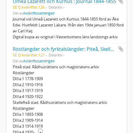
Umeå Lazarett och Kurhus : Journal 1844-1855
SE Q Avskrifter:126
Delarkiv
Del av
Avskriftssamlingen
Journal vid Umeå Lazarett och Kurhus 1844-1855 förd av Åke
Edw. Huitfeldt Lazarett Läkare. Ifrån den 19de januari 1850 förd
av Carl Haij
Digital kopia av original i Västerbottens läns landstings arkiv
Röstlängder och fyrktalslängder: Piteå, Skellefteå, Attmar
SE Q Avskrifter:127
Delarkiv
Del av
Avskriftssamlingen
Piteå stad. Rådhusrättens och magistratens arkiv
Röstlängder
DIIIa:1 1778-1909
DIIIa:2 1910-1916
DIIIa:3 1917-1919
DIIIa:4 1920-1922
Skellefteå stad. Rådhusrättens och magistratens arkiv
Röstlängder
DIIIa:1 1893-1908
DIIIa:2 1909-1914
DIIIa:3 1914-1919
DIIIa:4 1920-
...
»