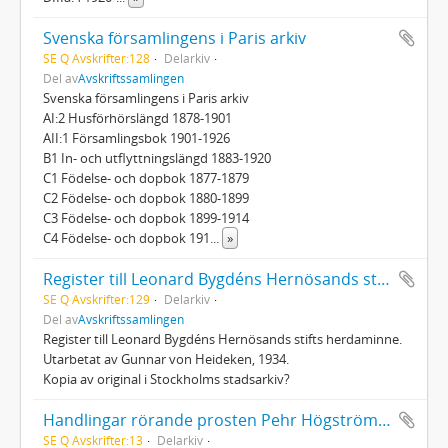
Svenska församlingens i Paris arkiv
SE Q Avskrifter:128
Delarkiv
Del av
Avskriftssamlingen
Svenska församlingens i Paris arkiv
AI:2 Husförhörslängd 1878-1901
AII:1 Församlingsbok 1901-1926
B1 In- och utflyttningslängd 1883-1920
C1 Födelse- och dopbok 1877-1879
C2 Födelse- och dopbok 1880-1899
C3 Födelse- och dopbok 1899-1914
C4 Födelse- och dopbok 191
...
»
Register till Leonard Bygdéns Hernösands stifts herdaminne
SE Q Avskrifter:129
Delarkiv
Del av
Avskriftssamlingen
Register till Leonard Bygdéns Hernösands stifts herdaminne.
Utarbetat av Gunnar von Heideken, 1934.
Kopia av original i Stockholms stadsarkiv?
Handlingar rörande prosten Pehr Högström (1714 - 1784)
SE Q Avskrifter:13
Delarkiv