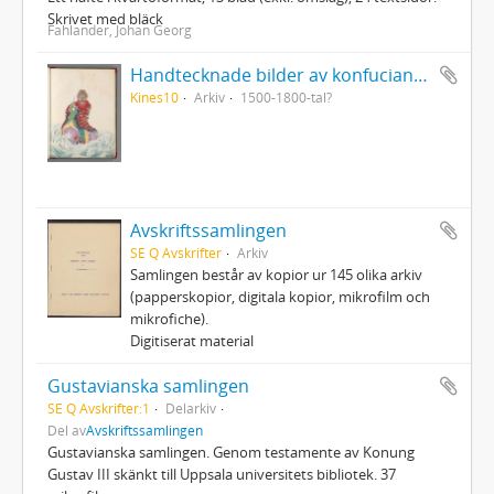
Skrivet med bläck
Fahlander, Johan Georg
Handtecknade bilder av konfucianska och daoistiska lärda eller heliga personer från Kina
Kines10
Arkiv
1500-1800-tal?
Avskriftssamlingen
SE Q Avskrifter
Arkiv
Samlingen består av kopior ur 145 olika arkiv
(papperskopior, digitala kopior, mikrofilm och
mikrofiche).
Digitiserat material
Gustavianska samlingen
SE Q Avskrifter:1
Delarkiv
Del av
Avskriftssamlingen
Gustavianska samlingen. Genom testamente av Konung
Gustav III skänkt till Uppsala universitets bibliotek. 37