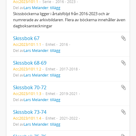
Acc2023/101:1
Serie
2016 - 2023
Del av
Lars Melander: tillägg
Skissböckerna ligger i årtalsföljd från 2016-2023 och är
numrerade av arkivbildaren. Flera av böckerna innehåller även
dagboksanteckningar
Skissbok 67
Acc2023/101:1:1
Enhet
2016
Del av
Lars Melander: tillägg
Skissbok 68-69
Acc2023/101:1:2
Enhet
2017-2018
Del av
Lars Melander: tillägg
Skissbok 70-72
Acc2023/101:1:3
Enhet
2019-2021
Del av
Lars Melander: tillägg
Skissbok 73-74
Acc2023/101:1:4
Enhet
2021-2022
Del av
Lars Melander: tillägg