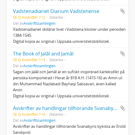
Vadstenadiariet Diarium Vadstenense
SE Q Avskrifter:112
Delarkiv
Del av
Avskriftssamlingen
Vadstenadiariet skildrar livet i Vadstena kloster under perioden
1384-1545.
Digital kopia av original i Uppsala universitetsbibliotek.
The Book of Jalãl and Jamãl
SE Q Avskrifter:113
Delarkiv
Del av
Avskriftssamlingen
Sagan om Jalāl och Jamāl är en sufiskt inspirerad kärleksdikt på
persiska komponerad i Herat år 818 A.H. (1415-16) av Amin ul-
din Muhammad Nazlabadi Bayhaqi Sabzavari, även kallad
Amin.
Digital kopia av original i Uppsala universitetsbibliotek.
Avskrifter av handlingar tillhörande Svanabyns byakista
SE Q Avskrifter:114
Delarkiv
Del av
Avskriftssamlingen
Avskrifter av handlingar tillhörande Svanabyns bykista av Erold
Sandqvist