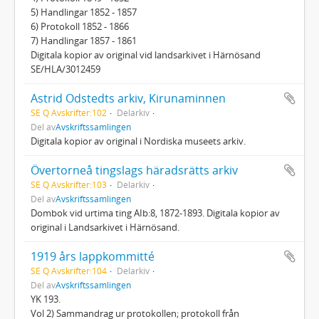
5) Handlingar 1852 - 1857
6) Protokoll 1852 - 1866
7) Handlingar 1857 - 1861
Digitala kopior av original vid landsarkivet i Härnösand
SE/HLA/3012459
Astrid Odstedts arkiv, Kirunaminnen
SE Q Avskrifter:102
Delarkiv
Del av
Avskriftssamlingen
Digitala kopior av original i Nordiska museets arkiv.
Övertorneå tingslags häradsrätts arkiv
SE Q Avskrifter:103
Delarkiv
Del av
Avskriftssamlingen
Dombok vid urtima ting AIb:8, 1872-1893. Digitala kopior av
original i Landsarkivet i Härnösand.
1919 års lappkommitté
SE Q Avskrifter:104
Delarkiv
Del av
Avskriftssamlingen
YK 193.
Vol 2) Sammandrag ur protokollen; protokoll från