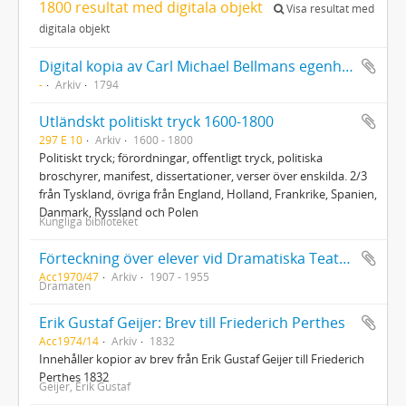
1800 resultat med digitala objekt
Visa resultat med
digitala objekt
Digital kopia av Carl Michael Bellmans egenhändiga levernesbeskrivning (Kopia av original på Finlands Nationalmuseum)
-
Arkiv
1794
Utländskt politiskt tryck 1600-1800
297 E 10
Arkiv
1600 - 1800
Politiskt tryck; förordningar, offentligt tryck, politiska
broschyrer, manifest, dissertationer, verser över enskilda. 2/3
från Tyskland, övriga från England, Holland, Frankrike, Spanien,
Danmark, Ryssland och Polen
Kungliga biblioteket
Förteckning över elever vid Dramatiska Teaterns elevskola
Acc1970/47
Arkiv
1907 - 1955
Dramaten
Erik Gustaf Geijer: Brev till Friederich Perthes
Acc1974/14
Arkiv
1832
Innehåller kopior av brev från Erik Gustaf Geijer till Friederich
Perthes 1832
Geijer, Erik Gustaf