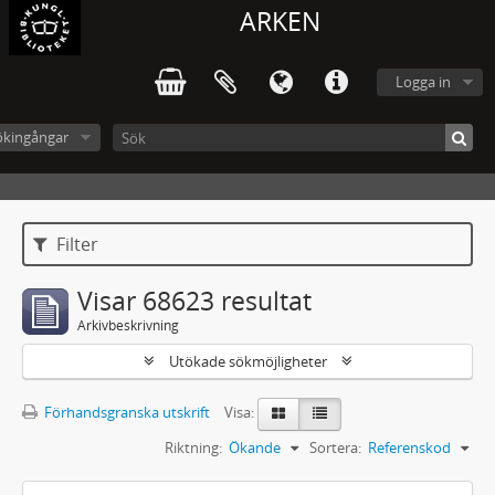
ARKEN
Logga in
ökingångar
Filter
Visar 68623 resultat
Arkivbeskrivning
Utökade sökmöjligheter
Förhandsgranska utskrift
Visa:
Riktning:
Ökande
Sortera:
Referenskod