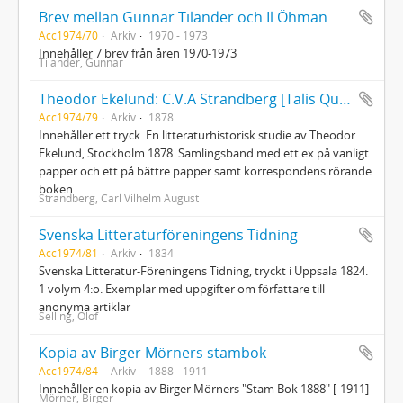
Brev mellan Gunnar Tilander och Il Öhman
Acc1974/70
Arkiv
1970 - 1973
Innehåller 7 brev från åren 1970-1973
Tilander, Gunnar
Theodor Ekelund: C.V.A Strandberg [Talis Qualis]
Acc1974/79
Arkiv
1878
Innehåller ett tryck. En litteraturhistorisk studie av Theodor
Ekelund, Stockholm 1878. Samlingsband med ett ex på vanligt
papper och ett på bättre papper samt korrespondens rörande
boken
Strandberg, Carl Vilhelm August
Svenska Litteraturföreningens Tidning
Acc1974/81
Arkiv
1834
Svenska Litteratur-Föreningens Tidning, tryckt i Uppsala 1824.
1 volym 4:o. Exemplar med uppgifter om författare till
anonyma artiklar
Selling, Olof
Kopia av Birger Mörners stambok
Acc1974/84
Arkiv
1888 - 1911
Innehåller en kopia av Birger Mörners "Stam Bok 1888" [-1911]
Mörner, Birger