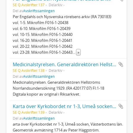
SE Q Avskrifter:137
Delarkiv
Del av
Avskriftssamlingen
Per Engdahls och Nysvenska rörelsens arkiv (RA 730183)
vol. 1-5. Mikrofilm F016-1-20438
vol. 6-10. Mikrofilm F016-1-20439
vol. 10-15. Mikrofilm F016-1-20440
vol. 16-20. Mikrofilm F016-1-20441
vol. 20-22. Mikrofilm F016-1-20442
vol. 23-28. Mikrofilm F016-1-20443
...
»
Medicinalstyrelsen. Generaldirektören Hellströms Norrlandsundersökning 1929
SE Q Avskrifter:138
Delarkiv
Del av
Avskriftssamlingen
Medicinalstyrelsen. Generaldirektören Hellströms
Norrlandsundersökning 1929. (RA 420177.07) FI:1-18
Digitala kopior av original i Riksarkivet.
Karta över Kyrkobordet nr 1-3, Umeå socken, Västerbottens län 1714
SE Q Avskrifter:139
Delarkiv
Del av
Avskriftssamlingen
arta över Kyrkobordet nr 1-3, Umeå socken, Västerbottens län.
Geometrisk avmätning 1714 av Peter Häggström.