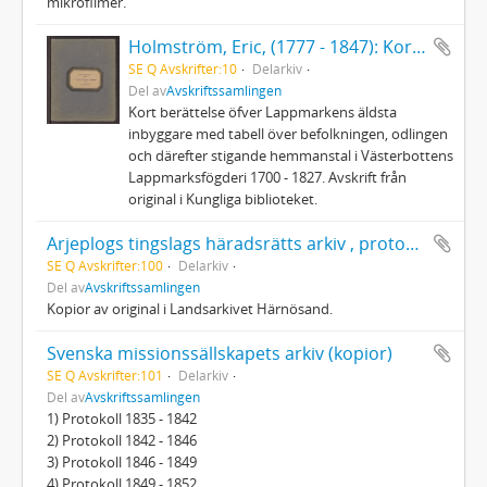
mikrofilmer.
Holmström, Eric, (1777 - 1847): Kort berättelse öfver Lappmarkens äldsta inbyggare... 1700 - 1827
SE Q Avskrifter:10
Delarkiv
Del av
Avskriftssamlingen
Kort berättelse öfver Lappmarkens äldsta
inbyggare med tabell över befolkningen, odlingen
och därefter stigande hemmanstal i Västerbottens
Lappmarksfögderi 1700 - 1827. Avskrift från
original i Kungliga biblioteket.
Arjeplogs tingslags häradsrätts arkiv , protokoll vid urtima ting och extra förrättningar 1803
SE Q Avskrifter:100
Delarkiv
Del av
Avskriftssamlingen
Kopior av original i Landsarkivet Härnösand.
Svenska missionssällskapets arkiv (kopior)
SE Q Avskrifter:101
Delarkiv
Del av
Avskriftssamlingen
1) Protokoll 1835 - 1842
2) Protokoll 1842 - 1846
3) Protokoll 1846 - 1849
4) Protokoll 1849 - 1852