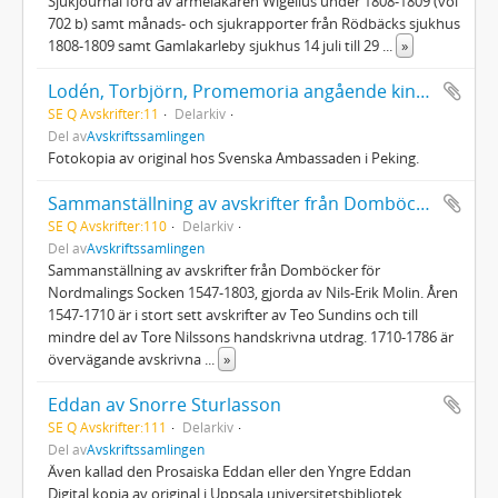
Sjukjournal förd av arméläkaren Wigelius under 1808-1809 (vol
702 b) samt månads- och sjukrapporter från Rödbäcks sjukhus
1808-1809 samt Gamlakarleby sjukhus 14 juli till 29
...
»
Lodén, Torbjörn, Promemoria angående kinesiskt biblioteksväsen, 1976
SE Q Avskrifter:11
Delarkiv
Del av
Avskriftssamlingen
Fotokopia av original hos Svenska Ambassaden i Peking.
Sammanställning av avskrifter från Domböcker för Nordmalings socken 1547-1803
SE Q Avskrifter:110
Delarkiv
Del av
Avskriftssamlingen
Sammanställning av avskrifter från Domböcker för
Nordmalings Socken 1547-1803, gjorda av Nils-Erik Molin. Åren
1547-1710 är i stort sett avskrifter av Teo Sundins och till
mindre del av Tore Nilssons handskrivna utdrag. 1710-1786 är
övervägande avskrivna
...
»
Eddan av Snorre Sturlasson
SE Q Avskrifter:111
Delarkiv
Del av
Avskriftssamlingen
Även kallad den Prosaiska Eddan eller den Yngre Eddan
Digital kopia av original i Uppsala universitetsbibliotek.