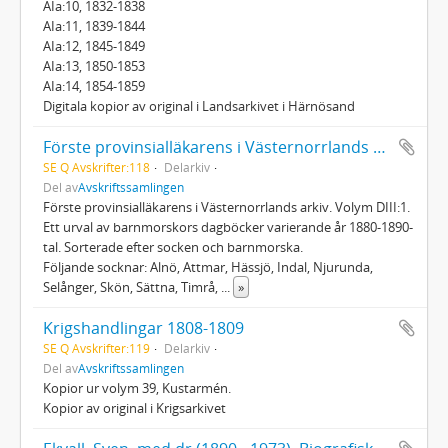
AIa:10, 1832-1838
AIa:11, 1839-1844
AIa:12, 1845-1849
AIa:13, 1850-1853
AIa:14, 1854-1859
Digitala kopior av original i Landsarkivet i Härnösand
Förste provinsialläkarens i Västernorrlands arkiv; Barnmorskedagböcker
SE Q Avskrifter:118
Delarkiv
Del av
Avskriftssamlingen
Förste provinsialläkarens i Västernorrlands arkiv. Volym DIII:1.
Ett urval av barnmorskors dagböcker varierande år 1880-1890-
tal. Sorterade efter socken och barnmorska.
Följande socknar: Alnö, Attmar, Hässjö, Indal, Njurunda,
Selånger, Skön, Sättna, Timrå,
...
»
Krigshandlingar 1808-1809
SE Q Avskrifter:119
Delarkiv
Del av
Avskriftssamlingen
Kopior ur volym 39, Kustarmén.
Kopior av original i Krigsarkivet