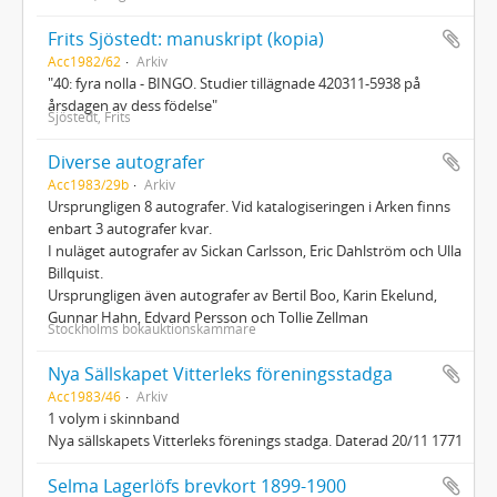
Frits Sjöstedt: manuskript (kopia)
Acc1982/62
Arkiv
"40: fyra nolla - BINGO. Studier tillägnade 420311-5938 på
årsdagen av dess födelse"
Sjöstedt, Frits
Diverse autografer
Acc1983/29b
Arkiv
Ursprungligen 8 autografer. Vid katalogiseringen i Arken finns
enbart 3 autografer kvar.
I nuläget autografer av Sickan Carlsson, Eric Dahlström och Ulla
Billquist.
Ursprungligen även autografer av Bertil Boo, Karin Ekelund,
Gunnar Hahn, Edvard Persson och Tollie Zellman
Stockholms bokauktionskammare
Nya Sällskapet Vitterleks föreningsstadga
Acc1983/46
Arkiv
1 volym i skinnband
Nya sällskapets Vitterleks förenings stadga. Daterad 20/11 1771
Selma Lagerlöfs brevkort 1899-1900