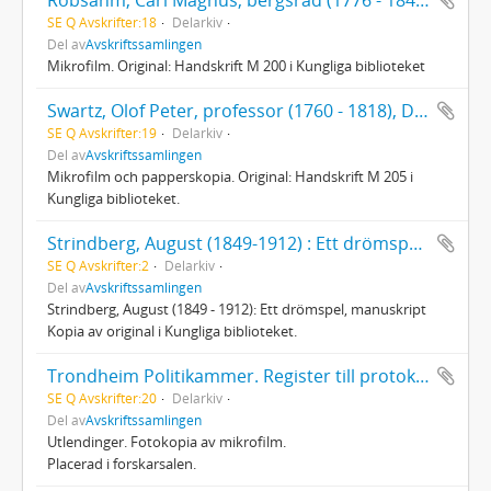
SE Q Avskrifter:18
Delarkiv
Del av
Avskriftssamlingen
Mikrofilm. Original: Handskrift M 200 i Kungliga biblioteket
Swartz, Olof Peter, professor (1760 - 1818), Dagbok öfver min resa till Lappmarken 1780
SE Q Avskrifter:19
Delarkiv
Del av
Avskriftssamlingen
Mikrofilm och papperskopia. Original: Handskrift M 205 i
Kungliga biblioteket.
Strindberg, August (1849-1912) : Ett drömspel, manuskript
SE Q Avskrifter:2
Delarkiv
Del av
Avskriftssamlingen
Strindberg, August (1849 - 1912): Ett drömspel, manuskript
Kopia av original i Kungliga biblioteket.
Trondheim Politikammer. Register till protokoll over utvandrede personer 1867 - 1890
SE Q Avskrifter:20
Delarkiv
Del av
Avskriftssamlingen
Utlendinger. Fotokopia av mikrofilm.
Placerad i forskarsalen.