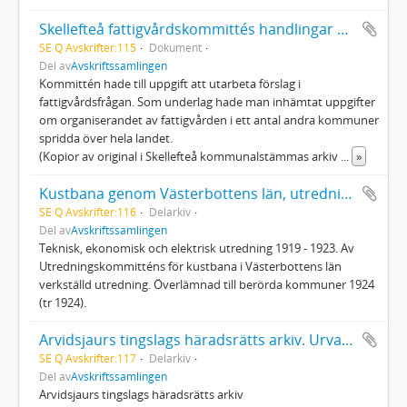
Skellefteå fattigvårdskommittés handlingar 1894 - 1898
SE Q Avskrifter:115
Dokument
Del av
Avskriftssamlingen
Kommittén hade till uppgift att utarbeta förslag i
fattigvårdsfrågan. Som underlag hade man inhämtat uppgifter
om organiserandet av fattigvården i ett antal andra kommuner
spridda över hela landet.
(Kopior av original i Skellefteå kommunalstämmas arkiv
...
»
Kustbana genom Västerbottens län, utredning 1924
SE Q Avskrifter:116
Delarkiv
Del av
Avskriftssamlingen
Teknisk, ekonomisk och elektrisk utredning 1919 - 1923. Av
Utredningskommitténs för kustbana i Västerbottens län
verkställd utredning. Överlämnad till berörda kommuner 1924
(tr 1924).
Arvidsjaurs tingslags häradsrätts arkiv. Urval av handlingar rörande lappskatteland
SE Q Avskrifter:117
Delarkiv
Del av
Avskriftssamlingen
Arvidsjaurs tingslags häradsrätts arkiv