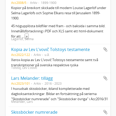
Acc2008/5
Arkiv
1899-1900
Kopior på brevkort skickade till modern Louise Lagerlöf under
Selma Lagerlöfs och Sophie Elkans resa till Jerusalem 1899-
1900.
45 högupplösta bildfiler med fram - och baksida i samma bild.
Innehållsförteckning i PDF och XLS samt ett html-dokument
för att
...
»
Lagerlöf, Selma
Kopia av Lev Lʹvovič Tolstoys testamente
Acc2022/122
Arkiv
u.å.
Xerox-kopia av Lev Lʹvovič Tolstoys testamente samt två
transkriptioner på svenska respektive ryska
Tolstoj, Lev Lʹvovič
Lars Melander: tillägg
Acc2023/101
Arkiv
2016 - 2023
I huvudsak skissböcker, ibland kompletterade med
dagboksanteckningar. Bildar en fortsättning på serierna
"Skissböcker numrerade" och "Skissböcker övriga" i Acc2016/31
Melander, Lars
Skissböcker numrerade