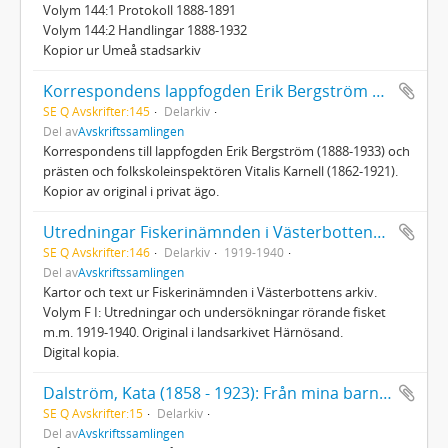
Volym 144:1 Protokoll 1888-1891
Volym 144:2 Handlingar 1888-1932
Kopior ur Umeå stadsarkiv
Korrespondens lappfogden Erik Bergström och prästen Vitalis Karnell
SE Q Avskrifter:145
Delarkiv
Del av
Avskriftssamlingen
Korrespondens till lappfogden Erik Bergström (1888-1933) och
prästen och folkskoleinspektören Vitalis Karnell (1862-1921).
Kopior av original i privat ägo.
Utredningar Fiskerinämnden i Västerbottens län 1919-1940
SE Q Avskrifter:146
Delarkiv
1919-1940
Del av
Avskriftssamlingen
Kartor och text ur Fiskerinämnden i Västerbottens arkiv.
Volym F I: Utredningar och undersökningar rörande fisket
m.m. 1919-1940. Original i landsarkivet Härnösand.
Digital kopia.
Dalström, Kata (1858 - 1923): Från mina barndomsår
SE Q Avskrifter:15
Delarkiv
Del av
Avskriftssamlingen