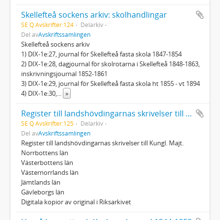
Skellefteå sockens arkiv: skolhandlingar
SE Q Avskrifter:124
Delarkiv
Del av
Avskriftssamlingen
Skellefteå sockens arkiv
1) DIX-1e:27, journal för Skellefteå fasta skola 1847-1854
2) DIX-1e:28, dagjournal för skolrotarna i Skellefteå 1848-1863,
inskrivningsjournal 1852-1861
3) DIX-1e:29, journal för Skellefteå fasta skola ht 1855 - vt 1894
4) DIX-1e:30,
...
»
Register till landshövdingarnas skrivelser till Kungl. Majt.
SE Q Avskrifter:125
Delarkiv
Del av
Avskriftssamlingen
Register till landshövdingarnas skrivelser till Kungl. Majt.
Norrbottens län
Västerbottens län
Västernorrlands län
Jämtlands län
Gävleborgs län
Digitala kopior av original i Riksarkivet