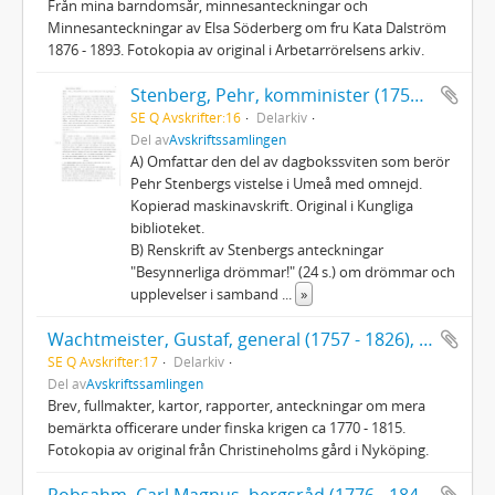
Från mina barndomsår, minnesanteckningar och
Minnesanteckningar av Elsa Söderberg om fru Kata Dalström
1876 - 1893. Fotokopia av original i Arbetarrörelsens arkiv.
Stenberg, Pehr, komminister (1758 - 1824): Dagböcker
SE Q Avskrifter:16
Delarkiv
Del av
Avskriftssamlingen
A) Omfattar den del av dagbokssviten som berör
Pehr Stenbergs vistelse i Umeå med omnejd.
Kopierad maskinavskrift. Original i Kungliga
biblioteket.
B) Renskrift av Stenbergs anteckningar
"Besynnerliga drömmar!" (24 s.) om drömmar och
upplevelser i samband
...
»
Wachtmeister, Gustaf, general (1757 - 1826), anförare för landstigningstrupperna vid expeditionen till Västerbotten
SE Q Avskrifter:17
Delarkiv
Del av
Avskriftssamlingen
Brev, fullmakter, kartor, rapporter, anteckningar om mera
bemärkta officerare under finska krigen ca 1770 - 1815.
Fotokopia av original från Christineholms gård i Nyköping.
Robsahm, Carl Magnus, bergsråd (1776 - 1840), Dagbok under resor i Vesterbotten och Lappmarken 1797 - 1800