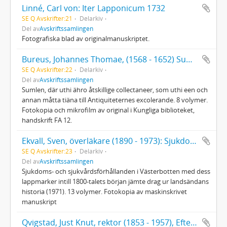
Linné, Carl von: Iter Lapponicum 1732
SE Q Avskrifter:21
Delarkiv
Del av
Avskriftssamlingen
Fotografiska blad av originalmanuskriptet.
Bureus, Johannes Thomae, (1568 - 1652) Sumlen
SE Q Avskrifter:22
Delarkiv
Del av
Avskriftssamlingen
Sumlen, där uthi ähro åtskillige collectaneer, som uthi een och
annan måtta tiäna till Antiquiteternes excolerande. 8 volymer.
Fotokopia och mikrofilm av original i Kungliga biblioteket,
handskrift FA 12.
Ekvall, Sven, överläkare (1890 - 1973): Sjukdoms- och sjukvårdsförhållanden i Västerbotten...
SE Q Avskrifter:23
Delarkiv
Del av
Avskriftssamlingen
Sjukdoms- och sjukvårdsförhållanden i Västerbotten med dess
lappmarker intill 1800-talets början jämte drag ur landsändans
historia (1971). 13 volymer. Fotokopia av maskinskrivet
manuskript
Qvigstad, Just Knut, rektor (1853 - 1957), Efterlatte papier