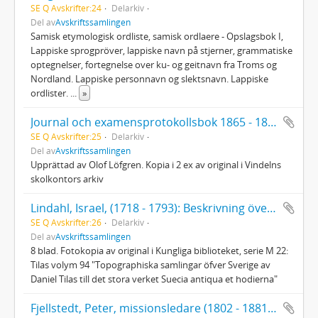
SE Q Avskrifter:24
Delarkiv
Del av
Avskriftssamlingen
Samisk etymologisk ordliste, samisk ordlaere - Opslagsbok I,
Lappiske sprogpröver, lappiske navn på stjerner, grammatiske
optegnelser, fortegnelse over ku- og geitnavn fra Troms og
Nordland. Lappiske personnavn og slektsnavn. Lappiske
ordlister.
...
»
Journal och examensprotokollsbok 1865 - 1880 för Vindelns kommun
SE Q Avskrifter:25
Delarkiv
Del av
Avskriftssamlingen
Upprättad av Olof Löfgren. Kopia i 2 ex av original i Vindelns
skolkontors arkiv
Lindahl, Israel, (1718 - 1793): Beskrivning över Umeå socken och stad 1771
SE Q Avskrifter:26
Delarkiv
Del av
Avskriftssamlingen
8 blad. Fotokopia av original i Kungliga biblioteket, serie M 22:
Tilas volym 94 "Topographiska samlingar öfver Sverige av
Daniel Tilas till det stora verket Suecia antiqua et hodierna"
Fjellstedt, Peter, missionsledare (1802 - 1881), Reseberättelse från Lappland 1857