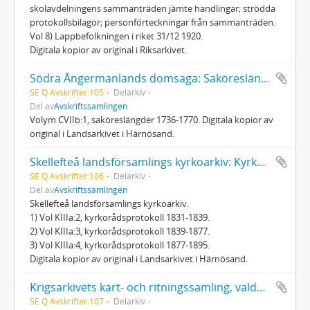
skolavdelningens sammanträden jämte handlingar; strödda
protokollsbilagor; personförteckningar från sammanträden.
Vol 8) Lappbefolkningen i riket 31/12 1920.
Digitala kopior av original i Riksarkivet.
Södra Ångermanlands domsaga: Saköreslängder 1736-1770
SE Q Avskrifter:105
Delarkiv
Del av
Avskriftssamlingen
Volym CVIIb:1, saköreslängder 1736-1770. Digitala kopior av
original i Landsarkivet i Härnösand.
Skellefteå landsförsamlings kyrkoarkiv: Kyrkorådsprotokoll 1831-1895
SE Q Avskrifter:106
Delarkiv
Del av
Avskriftssamlingen
Skellefteå landsförsamlings kyrkoarkiv.
1) Vol KIIIa:2, kyrkorådsprotokoll 1831-1839.
2) Vol KIIIa:3, kyrkorådsprotokoll 1839-1877.
3) Vol KIIIa:4, kyrkorådsprotokoll 1877-1895.
Digitala kopior av original i Landsarkivet i Härnösand.
Krigsarkivets kart- och ritningssamling, valda delar
SE Q Avskrifter:107
Delarkiv