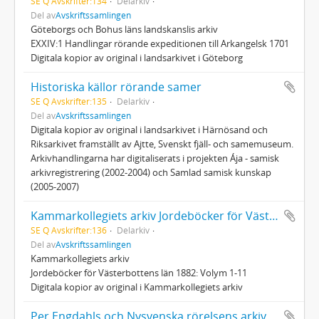
SE Q Avskrifter:134
Delarkiv
Del av
Avskriftssamlingen
Göteborgs och Bohus läns landskanslis arkiv
EXXIV:1 Handlingar rörande expeditionen till Arkangelsk 1701
Digitala kopior av original i landsarkivet i Göteborg
Historiska källor rörande samer
SE Q Avskrifter:135
Delarkiv
Del av
Avskriftssamlingen
Digitala kopior av original i landsarkivet i Härnösand och
Riksarkivet framställt av Ajtte, Svenskt fjäll- och samemuseum.
Arkivhandlingarna har digitaliserats i projekten Ája - samisk
arkivregistrering (2002-2004) och Samlad samisk kunskap
(2005-2007)
Kammarkollegiets arkiv Jordeböcker för Västerbottens län 1882
SE Q Avskrifter:136
Delarkiv
Del av
Avskriftssamlingen
Kammarkollegiets arkiv
Jordeböcker för Västerbottens län 1882: Volym 1-11
Digitala kopior av original i Kammarkollegiets arkiv
Per Engdahls och Nysvenska rörelsens arkiv