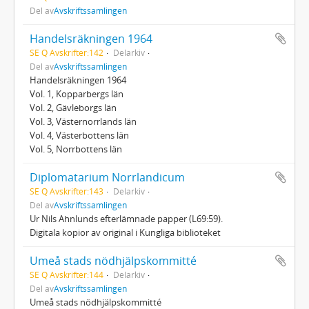
Del av
Avskriftssamlingen
Handelsräkningen 1964
SE Q Avskrifter:142
Delarkiv
Del av
Avskriftssamlingen
Handelsräkningen 1964
Vol. 1, Kopparbergs län
Vol. 2, Gävleborgs län
Vol. 3, Västernorrlands län
Vol. 4, Västerbottens län
Vol. 5, Norrbottens län
Diplomatarium Norrlandicum
SE Q Avskrifter:143
Delarkiv
Del av
Avskriftssamlingen
Ur Nils Ahnlunds efterlämnade papper (L69:59).
Digitala kopior av original i Kungliga biblioteket
Umeå stads nödhjälpskommitté
SE Q Avskrifter:144
Delarkiv
Del av
Avskriftssamlingen
Umeå stads nödhjälpskommitté