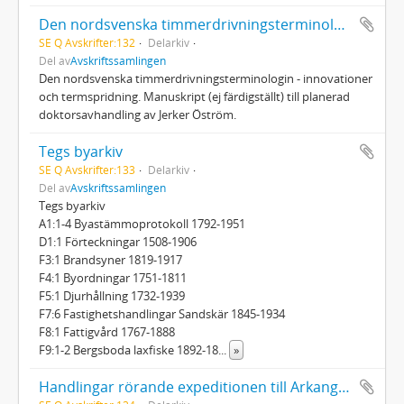
Den nordsvenska timmerdrivningsterminologin - innovationer och termspridning
SE Q Avskrifter:132
Delarkiv
Del av
Avskriftssamlingen
Den nordsvenska timmerdrivningsterminologin - innovationer
och termspridning. Manuskript (ej färdigställt) till planerad
doktorsavhandling av Jerker Öström.
Tegs byarkiv
SE Q Avskrifter:133
Delarkiv
Del av
Avskriftssamlingen
Tegs byarkiv
A1:1-4 Byastämmoprotokoll 1792-1951
D1:1 Förteckningar 1508-1906
F3:1 Brandsyner 1819-1917
F4:1 Byordningar 1751-1811
F5:1 Djurhållning 1732-1939
F7:6 Fastighetshandlingar Sandskär 1845-1934
F8:1 Fattigvård 1767-1888
F9:1-2 Bergsboda laxfiske 1892-18
...
»
Handlingar rörande expeditionen till Arkangelsk 1701