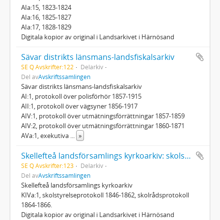
AIa:15, 1823-1824
AIa:16, 1825-1827
AIa:17, 1828-1829
Digitala kopior av original i Landsarkivet i Härnösand
Sävar distrikts länsmans-landsfiskalsarkiv
SE Q Avskrifter:122
Delarkiv
Del av
Avskriftssamlingen
Sävar distrikts länsmans-landsfiskalsarkiv
AI:1, protokoll över polisförhör 1857-1915
AII:1, protokoll över vägsyner 1856-1917
AIV:1, protokoll över utmätningsförrättningar 1857-1859
AIV:2, protokoll över utmätningsförrättningar 1860-1871
AVa:1, exekutiva
...
»
Skellefteå landsförsamlings kyrkoarkiv: skolstyrelse- och skolrådsprotokoll
SE Q Avskrifter:123
Delarkiv
Del av
Avskriftssamlingen
Skellefteå landsförsamlings kyrkoarkiv
KIVa:1, skolstyrelseprotokoll 1846-1862, skolrådsprotokoll
1864-1866.
Digitala kopior av original i Landsarkivet i Härnösand