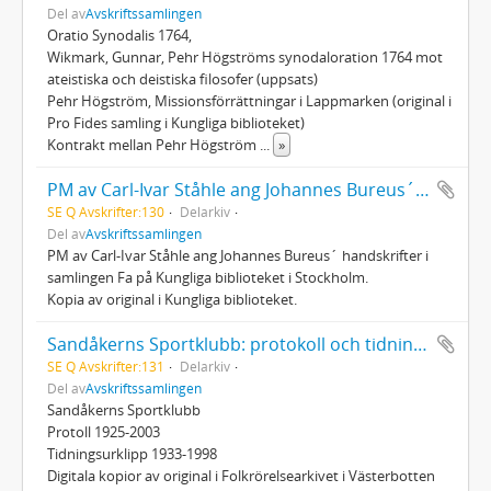
Del av
Avskriftssamlingen
Oratio Synodalis 1764,
Wikmark, Gunnar, Pehr Högströms synodaloration 1764 mot
ateistiska och deistiska filosofer (uppsats)
Pehr Högström, Missionsförrättningar i Lappmarken (original i
Pro Fides samling i Kungliga biblioteket)
Kontrakt mellan Pehr Högström
...
»
PM av Carl-Ivar Ståhle ang Johannes Bureus´ handskrifter i samlingen Fa på Kungliga biblioteket i Stockholm
SE Q Avskrifter:130
Delarkiv
Del av
Avskriftssamlingen
PM av Carl-Ivar Ståhle ang Johannes Bureus´ handskrifter i
samlingen Fa på Kungliga biblioteket i Stockholm.
Kopia av original i Kungliga biblioteket.
Sandåkerns Sportklubb: protokoll och tidningsklipp
SE Q Avskrifter:131
Delarkiv
Del av
Avskriftssamlingen
Sandåkerns Sportklubb
Protoll 1925-2003
Tidningsurklipp 1933-1998
Digitala kopior av original i Folkrörelsearkivet i Västerbotten