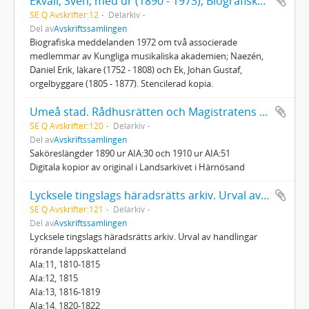
Ekvall, Sven, med dr (1890 - 1973), Biografiska meddelanden 1972 om två associerade medlemmar av Kungliga musikaliska akademien
SE Q Avskrifter:12
Delarkiv
Del av
Avskriftssamlingen
Biografiska meddelanden 1972 om två associerade
medlemmar av Kungliga musikaliska akademien; Naezén,
Daniel Erik, läkare (1752 - 1808) och Ek, Johan Gustaf,
orgelbyggare (1805 - 1877). Stencilerad kopia.
Umeå stad. Rådhusrätten och Magistratens arkiv; Saköreslängder
SE Q Avskrifter:120
Delarkiv
Del av
Avskriftssamlingen
Saköreslängder 1890 ur AIA:30 och 1910 ur AIA:51
Digitala kopior av original i Landsarkivet i Härnösand
Lycksele tingslags häradsrätts arkiv. Urval av handlingar rörande lappskatteland
SE Q Avskrifter:121
Delarkiv
Del av
Avskriftssamlingen
Lycksele tingslags häradsrätts arkiv. Urval av handlingar
rörande lappskatteland
AIa:11, 1810-1815
AIa:12, 1815
AIa:13, 1816-1819
AIa:14, 1820-1822