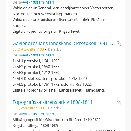
Del av
Avskriftssamlingen
Valda delar ur General- och detaljkartor över Västerbotten,
Norrbotten och svenska lappmarken.
Valda delar ur Stadskartor över Umeå, Luleå, Piteå och
Sundsvall.
Digitala kopior av original i Krigsarkivet.
Gävleborgs läns landskansli: Protokoll 1641-1820
SE Q Avskrifter:108
Delarkiv
Del av
Avskriftssamlingen
1) AI:1 protokoll, 1641-1696
2) AI:2 protokoll, 1658-1667
3) AI:3 protokoll, 1712-1760
4) AI:4 K. slottsrättens protokoll, 1712-1820
5) AI:5 protokoll, 1761-1772, sidorna 793-1022.
Digitala kopior av original i Landsarkivet i Härnösand.
Topografiska kårens arkiv 1808-1811
SE Q Avskrifter:109
Delarkiv
Del av
Avskriftssamlingen
Militärgeografi för Västerbotten för åren 1810-1811.
Krigshandlingar 1808-1809