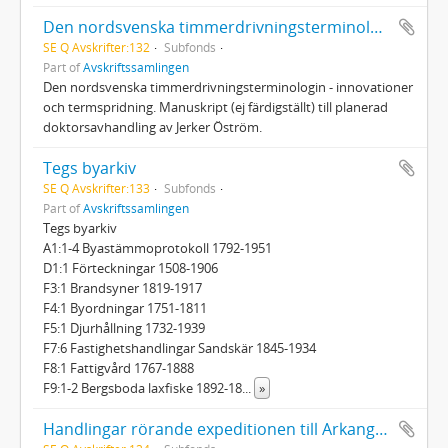
Den nordsvenska timmerdrivningsterminologin - innovationer och termspridning
SE Q Avskrifter:132
Subfonds
Part of
Avskriftssamlingen
Den nordsvenska timmerdrivningsterminologin - innovationer
och termspridning. Manuskript (ej färdigställt) till planerad
doktorsavhandling av Jerker Öström.
Tegs byarkiv
SE Q Avskrifter:133
Subfonds
Part of
Avskriftssamlingen
Tegs byarkiv
A1:1-4 Byastämmoprotokoll 1792-1951
D1:1 Förteckningar 1508-1906
F3:1 Brandsyner 1819-1917
F4:1 Byordningar 1751-1811
F5:1 Djurhållning 1732-1939
F7:6 Fastighetshandlingar Sandskär 1845-1934
F8:1 Fattigvård 1767-1888
F9:1-2 Bergsboda laxfiske 1892-18
...
»
Handlingar rörande expeditionen till Arkangelsk 1701