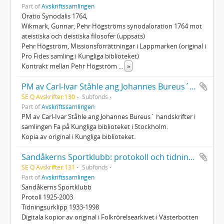
Part of
Avskriftssamlingen
Oratio Synodalis 1764,
Wikmark, Gunnar, Pehr Högströms synodaloration 1764 mot
ateistiska och deistiska filosofer (uppsats)
Pehr Högström, Missionsförrättningar i Lappmarken (original i
Pro Fides samling i Kungliga biblioteket)
Kontrakt mellan Pehr Högström
...
»
PM av Carl-Ivar Ståhle ang Johannes Bureus´ handskrifter i samlingen Fa på Kungliga biblioteket i Stockholm
SE Q Avskrifter:130
Subfonds
Part of
Avskriftssamlingen
PM av Carl-Ivar Ståhle ang Johannes Bureus´ handskrifter i
samlingen Fa på Kungliga biblioteket i Stockholm.
Kopia av original i Kungliga biblioteket.
Sandåkerns Sportklubb: protokoll och tidningsklipp
SE Q Avskrifter:131
Subfonds
Part of
Avskriftssamlingen
Sandåkerns Sportklubb
Protoll 1925-2003
Tidningsurklipp 1933-1998
Digitala kopior av original i Folkrörelsearkivet i Västerbotten