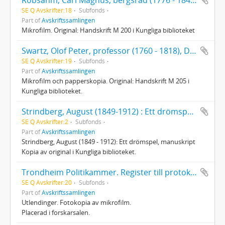
SE Q Avskrifter:18
Subfonds
Part of
Avskriftssamlingen
Mikrofilm. Original: Handskrift M 200 i Kungliga biblioteket
Swartz, Olof Peter, professor (1760 - 1818), Dagbok öfver min resa till Lappmarken 1780
SE Q Avskrifter:19
Subfonds
Part of
Avskriftssamlingen
Mikrofilm och papperskopia. Original: Handskrift M 205 i
Kungliga biblioteket.
Strindberg, August (1849-1912) : Ett drömspel, manuskript
SE Q Avskrifter:2
Subfonds
Part of
Avskriftssamlingen
Strindberg, August (1849 - 1912): Ett drömspel, manuskript
Kopia av original i Kungliga biblioteket.
Trondheim Politikammer. Register till protokoll over utvandrede personer 1867 - 1890
SE Q Avskrifter:20
Subfonds
Part of
Avskriftssamlingen
Utlendinger. Fotokopia av mikrofilm.
Placerad i forskarsalen.