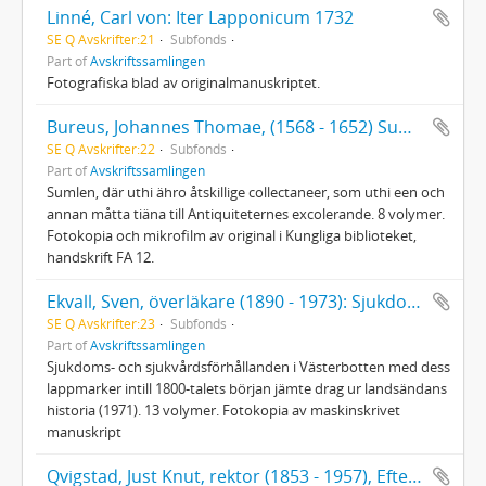
Linné, Carl von: Iter Lapponicum 1732
SE Q Avskrifter:21
Subfonds
Part of
Avskriftssamlingen
Fotografiska blad av originalmanuskriptet.
Bureus, Johannes Thomae, (1568 - 1652) Sumlen
SE Q Avskrifter:22
Subfonds
Part of
Avskriftssamlingen
Sumlen, där uthi ähro åtskillige collectaneer, som uthi een och
annan måtta tiäna till Antiquiteternes excolerande. 8 volymer.
Fotokopia och mikrofilm av original i Kungliga biblioteket,
handskrift FA 12.
Ekvall, Sven, överläkare (1890 - 1973): Sjukdoms- och sjukvårdsförhållanden i Västerbotten...
SE Q Avskrifter:23
Subfonds
Part of
Avskriftssamlingen
Sjukdoms- och sjukvårdsförhållanden i Västerbotten med dess
lappmarker intill 1800-talets början jämte drag ur landsändans
historia (1971). 13 volymer. Fotokopia av maskinskrivet
manuskript
Qvigstad, Just Knut, rektor (1853 - 1957), Efterlatte papier