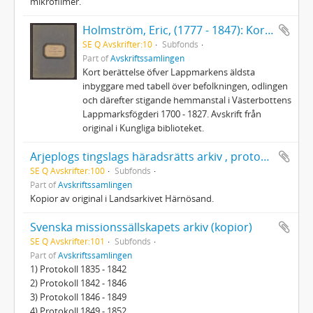
mikrofilmer.
Holmström, Eric, (1777 - 1847): Kort berättelse öfver Lappmarkens äldsta inbyggare... 1700 - 1827
SE Q Avskrifter:10
Subfonds
Part of
Avskriftssamlingen
Kort berättelse öfver Lappmarkens äldsta
inbyggare med tabell över befolkningen, odlingen
och därefter stigande hemmanstal i Västerbottens
Lappmarksfögderi 1700 - 1827. Avskrift från
original i Kungliga biblioteket.
Arjeplogs tingslags häradsrätts arkiv , protokoll vid urtima ting och extra förrättningar 1803
SE Q Avskrifter:100
Subfonds
Part of
Avskriftssamlingen
Kopior av original i Landsarkivet Härnösand.
Svenska missionssällskapets arkiv (kopior)
SE Q Avskrifter:101
Subfonds
Part of
Avskriftssamlingen
1) Protokoll 1835 - 1842
2) Protokoll 1842 - 1846
3) Protokoll 1846 - 1849
4) Protokoll 1849 - 1852