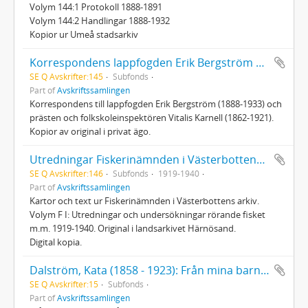
Volym 144:1 Protokoll 1888-1891
Volym 144:2 Handlingar 1888-1932
Kopior ur Umeå stadsarkiv
Korrespondens lappfogden Erik Bergström och prästen Vitalis Karnell
SE Q Avskrifter:145
Subfonds
Part of
Avskriftssamlingen
Korrespondens till lappfogden Erik Bergström (1888-1933) och
prästen och folkskoleinspektören Vitalis Karnell (1862-1921).
Kopior av original i privat ägo.
Utredningar Fiskerinämnden i Västerbottens län 1919-1940
SE Q Avskrifter:146
Subfonds
1919-1940
Part of
Avskriftssamlingen
Kartor och text ur Fiskerinämnden i Västerbottens arkiv.
Volym F I: Utredningar och undersökningar rörande fisket
m.m. 1919-1940. Original i landsarkivet Härnösand.
Digital kopia.
Dalström, Kata (1858 - 1923): Från mina barndomsår
SE Q Avskrifter:15
Subfonds
Part of
Avskriftssamlingen