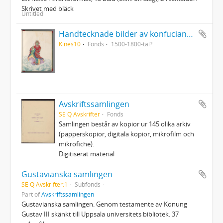
Skrivet med bläck
Untitled
Handtecknade bilder av konfucianska och daoistiska lärda eller heliga personer från Kina
Kines10
Fonds
1500-1800-tal?
Avskriftssamlingen
SE Q Avskrifter
Fonds
Samlingen består av kopior ur 145 olika arkiv
(papperskopior, digitala kopior, mikrofilm och
mikrofiche).
Digitiserat material
Gustavianska samlingen
SE Q Avskrifter:1
Subfonds
Part of
Avskriftssamlingen
Gustavianska samlingen. Genom testamente av Konung
Gustav III skänkt till Uppsala universitets bibliotek. 37