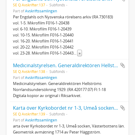
SE Q Avskrifter:137
Subfonds
Part of
Avskriftssamlingen
Per Engdahls och Nysvenska rörelsens arkiv (RA 730183)
vol. 1-5. Mikrofilm F016-1-20438
vol. 6-10. Mikrofilm F016-1-20439
vol. 10-15. Mikrofilm F016-1-20440
vol. 16-20. Mikrofilm F016-1-20441
vol. 20-22. Mikrofilm F016-1-20442
vol. 23-28. Mikrofilm F016-1-20443
...
»
Medicinalstyrelsen. Generaldirektören Hellströms Norrlandsundersökning 1929
SE Q Avskrifter:138
Subfonds
Part of
Avskriftssamlingen
Medicinalstyrelsen. Generaldirektören Hellströms
Norrlandsundersökning 1929. (RA 420177.07) FI:1-18
Digitala kopior av original i Riksarkivet.
Karta över Kyrkobordet nr 1-3, Umeå socken, Västerbottens län 1714
SE Q Avskrifter:139
Subfonds
Part of
Avskriftssamlingen
arta över Kyrkobordet nr 1-3, Umeå socken, Västerbottens län.
Geometrisk avmätning 1714 av Peter Häggström.