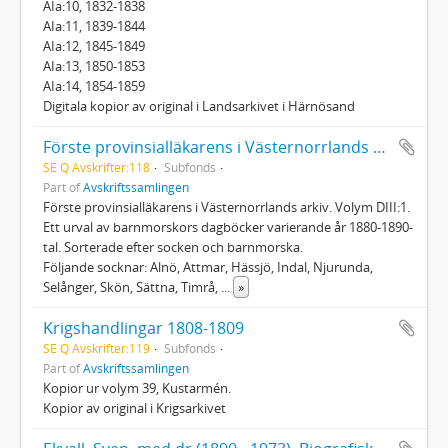
AIa:10, 1832-1838
AIa:11, 1839-1844
AIa:12, 1845-1849
AIa:13, 1850-1853
AIa:14, 1854-1859
Digitala kopior av original i Landsarkivet i Härnösand
Förste provinsialläkarens i Västernorrlands arkiv; Barnmorskedagböcker
SE Q Avskrifter:118
Subfonds
Part of
Avskriftssamlingen
Förste provinsialläkarens i Västernorrlands arkiv. Volym DIII:1.
Ett urval av barnmorskors dagböcker varierande år 1880-1890-
tal. Sorterade efter socken och barnmorska.
Följande socknar: Alnö, Attmar, Hässjö, Indal, Njurunda,
Selånger, Skön, Sättna, Timrå,
...
»
Krigshandlingar 1808-1809
SE Q Avskrifter:119
Subfonds
Part of
Avskriftssamlingen
Kopior ur volym 39, Kustarmén.
Kopior av original i Krigsarkivet