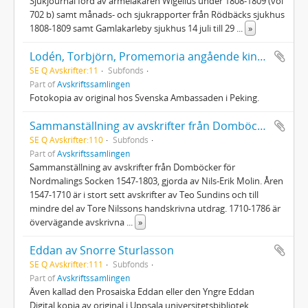
Sjukjournal förd av arméläkaren Wigelius under 1808-1809 (vol
702 b) samt månads- och sjukrapporter från Rödbäcks sjukhus
1808-1809 samt Gamlakarleby sjukhus 14 juli till 29
...
»
Lodén, Torbjörn, Promemoria angående kinesiskt biblioteksväsen, 1976
SE Q Avskrifter:11
Subfonds
Part of
Avskriftssamlingen
Fotokopia av original hos Svenska Ambassaden i Peking.
Sammanställning av avskrifter från Domböcker för Nordmalings socken 1547-1803
SE Q Avskrifter:110
Subfonds
Part of
Avskriftssamlingen
Sammanställning av avskrifter från Domböcker för
Nordmalings Socken 1547-1803, gjorda av Nils-Erik Molin. Åren
1547-1710 är i stort sett avskrifter av Teo Sundins och till
mindre del av Tore Nilssons handskrivna utdrag. 1710-1786 är
övervägande avskrivna
...
»
Eddan av Snorre Sturlasson
SE Q Avskrifter:111
Subfonds
Part of
Avskriftssamlingen
Även kallad den Prosaiska Eddan eller den Yngre Eddan
Digital kopia av original i Uppsala universitetsbibliotek.