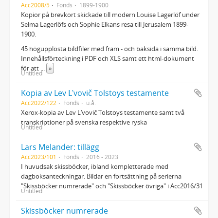
Acc2008/5
Fonds
1899-1900
Kopior på brevkort skickade till modern Louise Lagerlöf under
Selma Lagerlöfs och Sophie Elkans resa till Jerusalem 1899-
1900.
45 högupplösta bildfiler med fram - och baksida i samma bild.
Innehållsförteckning i PDF och XLS samt ett html-dokument
för att
...
»
Untitled
Kopia av Lev Lʹvovič Tolstoys testamente
Acc2022/122
Fonds
u.å.
Xerox-kopia av Lev Lʹvovič Tolstoys testamente samt två
transkriptioner på svenska respektive ryska
Untitled
Lars Melander: tillägg
Acc2023/101
Fonds
2016 - 2023
I huvudsak skissböcker, ibland kompletterade med
dagboksanteckningar. Bildar en fortsättning på serierna
"Skissböcker numrerade" och "Skissböcker övriga" i Acc2016/31
Untitled
Skissböcker numrerade