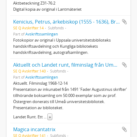
Aktbeteckning Z31-76:2
Digital kopia av original i Lantmäteriet
Kenicius, Petrus, ärkebiskop (1555 - 1636), Brev 1591, 1592, 1612, 1617, 1627, 1628, 1633, u å
SE Q Avskrifter:14
Subfonds
Part of
Avskriftssamlingen
Fotokopior av original i Uppsala universitetsbiblioteks
handskriftsavdelning och Kungliga bibliotekets
handskriftsavdelning, autografsamlingen.
Aktuellt och Landet runt, filminslag från Umeå universitetsbibliotek 1968
SE Q Avskrifter:140
Subfonds
Part of
Avskriftssamlingen
Aktuellt. Filminslag 1968-12-14
Presentation av inkunabel från 1491 'Fader Augustinus skrifter'
tillhörande boksamling om 50.000 exemplar som av prof.
Östergren donerats till Umeå universitetsbibliotek.
Presentation av biblioteket.
Landet Runt. Ett
...
»
Magica incantatrix
SE Q Avskrifter:141
Subfonds