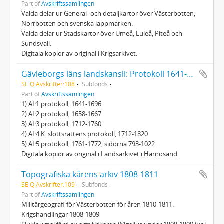
Part of
Avskriftssamlingen
Valda delar ur General- och detaljkartor över Västerbotten,
Norrbotten och svenska lappmarken.
Valda delar ur Stadskartor över Umeå, Luleå, Piteå och
Sundsvall.
Digitala kopior av original i Krigsarkivet.
Gävleborgs läns landskansli: Protokoll 1641-1820
SE Q Avskrifter:108
Subfonds
Part of
Avskriftssamlingen
1) AI:1 protokoll, 1641-1696
2) AI:2 protokoll, 1658-1667
3) AI:3 protokoll, 1712-1760
4) AI:4 K. slottsrättens protokoll, 1712-1820
5) AI:5 protokoll, 1761-1772, sidorna 793-1022.
Digitala kopior av original i Landsarkivet i Härnösand.
Topografiska kårens arkiv 1808-1811
SE Q Avskrifter:109
Subfonds
Part of
Avskriftssamlingen
Militärgeografi för Västerbotten för åren 1810-1811.
Krigshandlingar 1808-1809