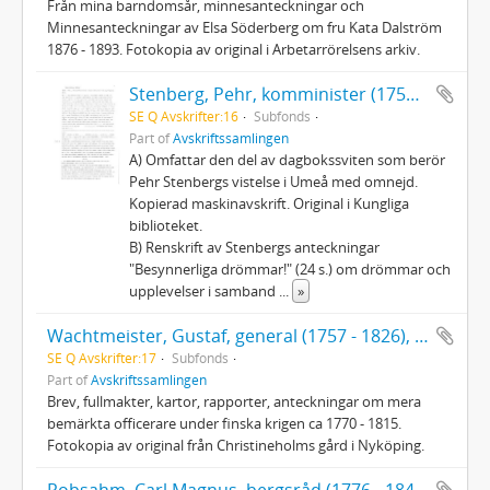
Från mina barndomsår, minnesanteckningar och
Minnesanteckningar av Elsa Söderberg om fru Kata Dalström
1876 - 1893. Fotokopia av original i Arbetarrörelsens arkiv.
Stenberg, Pehr, komminister (1758 - 1824): Dagböcker
SE Q Avskrifter:16
Subfonds
Part of
Avskriftssamlingen
A) Omfattar den del av dagbokssviten som berör
Pehr Stenbergs vistelse i Umeå med omnejd.
Kopierad maskinavskrift. Original i Kungliga
biblioteket.
B) Renskrift av Stenbergs anteckningar
"Besynnerliga drömmar!" (24 s.) om drömmar och
upplevelser i samband
...
»
Wachtmeister, Gustaf, general (1757 - 1826), anförare för landstigningstrupperna vid expeditionen till Västerbotten
SE Q Avskrifter:17
Subfonds
Part of
Avskriftssamlingen
Brev, fullmakter, kartor, rapporter, anteckningar om mera
bemärkta officerare under finska krigen ca 1770 - 1815.
Fotokopia av original från Christineholms gård i Nyköping.
Robsahm, Carl Magnus, bergsråd (1776 - 1840), Dagbok under resor i Vesterbotten och Lappmarken 1797 - 1800