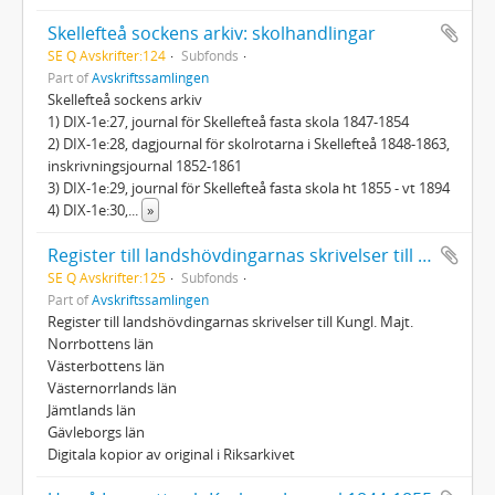
Skellefteå sockens arkiv: skolhandlingar
SE Q Avskrifter:124
Subfonds
Part of
Avskriftssamlingen
Skellefteå sockens arkiv
1) DIX-1e:27, journal för Skellefteå fasta skola 1847-1854
2) DIX-1e:28, dagjournal för skolrotarna i Skellefteå 1848-1863,
inskrivningsjournal 1852-1861
3) DIX-1e:29, journal för Skellefteå fasta skola ht 1855 - vt 1894
4) DIX-1e:30,
...
»
Register till landshövdingarnas skrivelser till Kungl. Majt.
SE Q Avskrifter:125
Subfonds
Part of
Avskriftssamlingen
Register till landshövdingarnas skrivelser till Kungl. Majt.
Norrbottens län
Västerbottens län
Västernorrlands län
Jämtlands län
Gävleborgs län
Digitala kopior av original i Riksarkivet