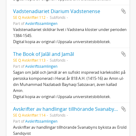
Vadstenadiariet Diarium Vadstenense
SE Q Avskrifter:112
Subfonds
Part of
Avskriftssamlingen
Vadstenadiariet skildrar livet i Vadstena kloster under perioden
1384-1545.
Digital kopia av original i Uppsala universitetsbibliotek.
The Book of Jalãl and Jamãl
SE Q Avskrifter:113
Subfonds
Part of
Avskriftssamlingen
Sagan om Jalāl och Jamāl är en sufiskt inspirerad kärleksdikt på
persiska komponerad i Herat år 818 A.H. (1415-16) av Amin ul-
din Muhammad Nazlabadi Bayhaqi Sabzavari, även kallad
Amin.
Digital kopia av original i Uppsala universitetsbibliotek.
Avskrifter av handlingar tillhörande Svanabyns byakista
SE Q Avskrifter:114
Subfonds
Part of
Avskriftssamlingen
Avskrifter av handlingar tillhörande Svanabyns bykista av Erold
Sandqvist