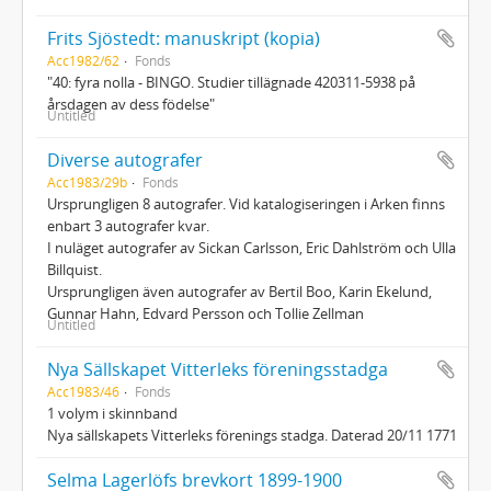
Frits Sjöstedt: manuskript (kopia)
Acc1982/62
Fonds
"40: fyra nolla - BINGO. Studier tillägnade 420311-5938 på
årsdagen av dess födelse"
Untitled
Diverse autografer
Acc1983/29b
Fonds
Ursprungligen 8 autografer. Vid katalogiseringen i Arken finns
enbart 3 autografer kvar.
I nuläget autografer av Sickan Carlsson, Eric Dahlström och Ulla
Billquist.
Ursprungligen även autografer av Bertil Boo, Karin Ekelund,
Gunnar Hahn, Edvard Persson och Tollie Zellman
Untitled
Nya Sällskapet Vitterleks föreningsstadga
Acc1983/46
Fonds
1 volym i skinnband
Nya sällskapets Vitterleks förenings stadga. Daterad 20/11 1771
Selma Lagerlöfs brevkort 1899-1900