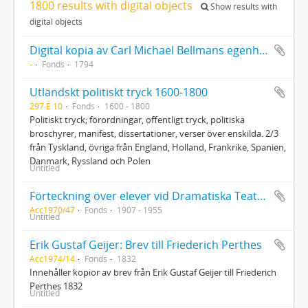
1800 results with digital objects
Show results with
digital objects
Digital kopia av Carl Michael Bellmans egenhändiga levernesbeskrivning (Kopia av original på Finlands Nationalmuseum)
-
Fonds
1794
Utländskt politiskt tryck 1600-1800
297 E 10
Fonds
1600 - 1800
Politiskt tryck; förordningar, offentligt tryck, politiska
broschyrer, manifest, dissertationer, verser över enskilda. 2/3
från Tyskland, övriga från England, Holland, Frankrike, Spanien,
Danmark, Ryssland och Polen
Untitled
Förteckning över elever vid Dramatiska Teaterns elevskola
Acc1970/47
Fonds
1907 - 1955
Untitled
Erik Gustaf Geijer: Brev till Friederich Perthes
Acc1974/14
Fonds
1832
Innehåller kopior av brev från Erik Gustaf Geijer till Friederich
Perthes 1832
Untitled