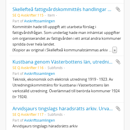
Skellefteå fattigvårdskommittés handlingar 1894 - 1898
SE Q Avskrifter:115
Item
Part of
Avskriftssamlingen
Kommittén hade till uppgift att utarbeta förslag i
fattigvårdsfrågan. Som underlag hade man inhämtat uppgifter
om organiserandet av fattigvården i ett antal andra kommuner
spridda över hela landet.
(Kopior av original i Skellefteå kommunalstämmas arkiv
...
»
Kustbana genom Västerbottens län, utredning 1924
SE Q Avskrifter:116
Subfonds
Part of
Avskriftssamlingen
Teknisk, ekonomisk och elektrisk utredning 1919 - 1923. Av
Utredningskommitténs för kustbana i Västerbottens län
verkställd utredning. Överlämnad till berörda kommuner 1924
(tr 1924).
Arvidsjaurs tingslags häradsrätts arkiv. Urval av handlingar rörande lappskatteland
SE Q Avskrifter:117
Subfonds
Part of
Avskriftssamlingen
Arvidsjaurs tingslags häradsrätts arkiv