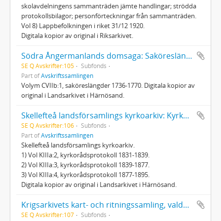
skolavdelningens sammanträden jämte handlingar; strödda
protokollsbilagor; personförteckningar från sammanträden.
Vol 8) Lappbefolkningen i riket 31/12 1920.
Digitala kopior av original i Riksarkivet.
Södra Ångermanlands domsaga: Saköreslängder 1736-1770
SE Q Avskrifter:105
Subfonds
Part of
Avskriftssamlingen
Volym CVIIb:1, saköreslängder 1736-1770. Digitala kopior av
original i Landsarkivet i Härnösand.
Skellefteå landsförsamlings kyrkoarkiv: Kyrkorådsprotokoll 1831-1895
SE Q Avskrifter:106
Subfonds
Part of
Avskriftssamlingen
Skellefteå landsförsamlings kyrkoarkiv.
1) Vol KIIIa:2, kyrkorådsprotokoll 1831-1839.
2) Vol KIIIa:3, kyrkorådsprotokoll 1839-1877.
3) Vol KIIIa:4, kyrkorådsprotokoll 1877-1895.
Digitala kopior av original i Landsarkivet i Härnösand.
Krigsarkivets kart- och ritningssamling, valda delar
SE Q Avskrifter:107
Subfonds