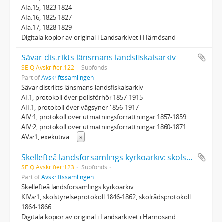
AIa:15, 1823-1824
AIa:16, 1825-1827
AIa:17, 1828-1829
Digitala kopior av original i Landsarkivet i Härnösand
Sävar distrikts länsmans-landsfiskalsarkiv
SE Q Avskrifter:122
Subfonds
Part of
Avskriftssamlingen
Sävar distrikts länsmans-landsfiskalsarkiv
AI:1, protokoll över polisförhör 1857-1915
AII:1, protokoll över vägsyner 1856-1917
AIV:1, protokoll över utmätningsförrättningar 1857-1859
AIV:2, protokoll över utmätningsförrättningar 1860-1871
AVa:1, exekutiva
...
»
Skellefteå landsförsamlings kyrkoarkiv: skolstyrelse- och skolrådsprotokoll
SE Q Avskrifter:123
Subfonds
Part of
Avskriftssamlingen
Skellefteå landsförsamlings kyrkoarkiv
KIVa:1, skolstyrelseprotokoll 1846-1862, skolrådsprotokoll
1864-1866.
Digitala kopior av original i Landsarkivet i Härnösand