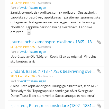
SE Q Avskrifter:24
Subfonds
Part of
Avskriftssamlingen
Samisk etymologisk ordliste, samisk ordlaere - Opslagsbok I,
Lappiske sprogpröver, lappiske navn på stjerner, grammatiske
optegnelser, fortegnelse over ku- og geitnavn fra Troms og
Nordland. Lappiske personnavn og slektsnavn. Lappiske
ordlister.
...
»
Journal och examensprotokollsbok 1865 - 1880 för Vindelns kommun
SE Q Avskrifter:25
Subfonds
Part of
Avskriftssamlingen
Upprättad av Olof Löfgren. Kopia i 2 ex av original i Vindelns
skolkontors arkiv
Lindahl, Israel, (1718 - 1793): Beskrivning över Umeå socken och stad 1771
SE Q Avskrifter:26
Subfonds
Part of
Avskriftssamlingen
8 blad. Fotokopia av original i Kungliga biblioteket, serie M 22:
Tilas volym 94 "Topographiska samlingar öfver Sverige av
Daniel Tilas till det stora verket Suecia antiqua et hodierna"
Fjellstedt, Peter, missionsledare (1802 - 1881), Reseberättelse från Lappland 1857