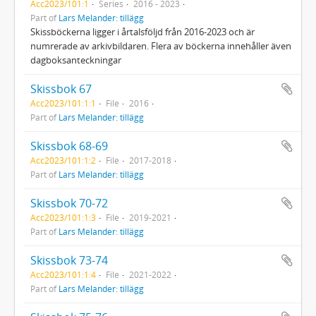
Acc2023/101:1
Series
2016 - 2023
Part of
Lars Melander: tillägg
Skissböckerna ligger i årtalsföljd från 2016-2023 och är
numrerade av arkivbildaren. Flera av böckerna innehåller även
dagboksanteckningar
Skissbok 67
Acc2023/101:1:1
File
2016
Part of
Lars Melander: tillägg
Skissbok 68-69
Acc2023/101:1:2
File
2017-2018
Part of
Lars Melander: tillägg
Skissbok 70-72
Acc2023/101:1:3
File
2019-2021
Part of
Lars Melander: tillägg
Skissbok 73-74
Acc2023/101:1:4
File
2021-2022
Part of
Lars Melander: tillägg