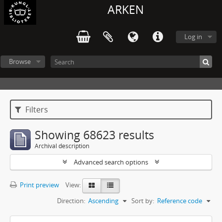
ARKEN
Log in
Browse
Filters
Showing 68623 results
Archival description
Advanced search options
Print preview
View:
Direction:
Ascending
Sort by:
Reference code