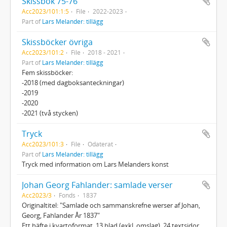
Skissbok 75-76
Acc2023/101:1:5
File
2022-2023
Part of
Lars Melander: tillägg
Skissböcker övriga
Acc2023/101:2
File
2018 - 2021
Part of
Lars Melander: tillägg
Fem skissböcker:
-2018 (med dagboksanteckningar)
-2019
-2020
-2021 (två stycken)
Tryck
Acc2023/101:3
File
Odaterat
Part of
Lars Melander: tillägg
Tryck med information om Lars Melanders konst
Johan Georg Fahlander: samlade verser
Acc2023/3
Fonds
1837
Originaltitel: "Samlade och sammanskrefne werser af Johan,
Georg, Fahlander År 1837"
Ett häfte i kvartoformat, 13 blad (exkl. omslag), 24 textsidor.