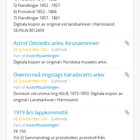
5) Handlingar 1852 - 1857
6) Protokoll 1852 - 1866
7) Handlingar 1857 - 1861
Digitala kopior av original vid landsarkivet i Härnösand
SE/HLA/3012459
Astrid Odstedts arkiv, Kirunaminnen
SE Q Avskrifter:102
Subfonds
Part of
Avskriftssamlingen
Digitala kopior av original i Nordiska museets arkiv.
Övertorneå tingslags häradsrätts arkiv
SE Q Avskrifter:103
Subfonds
Part of
Avskriftssamlingen
Dombok vid urtima ting AIb:8, 1872-1893. Digitala kopior av
original i Landsarkivet i Härnösand.
1919 års lappkommitté
SE Q Avskrifter:104
Subfonds
Part of
Avskriftssamlingen
YK 193.
Vol 2) Sammandrag ur protokollen; protokoll från