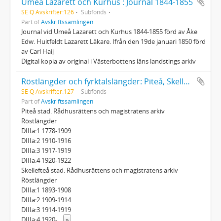
Umeå Lazarett och Kurhus : Journal 1844-1855
SE Q Avskrifter:126
Subfonds
Part of
Avskriftssamlingen
Journal vid Umeå Lazarett och Kurhus 1844-1855 förd av Åke
Edw. Huitfeldt Lazarett Läkare. Ifrån den 19de januari 1850 förd
av Carl Haij
Digital kopia av original i Västerbottens läns landstings arkiv
Röstlängder och fyrktalslängder: Piteå, Skellefteå, Attmar
SE Q Avskrifter:127
Subfonds
Part of
Avskriftssamlingen
Piteå stad. Rådhusrättens och magistratens arkiv
Röstlängder
DIIIa:1 1778-1909
DIIIa:2 1910-1916
DIIIa:3 1917-1919
DIIIa:4 1920-1922
Skellefteå stad. Rådhusrättens och magistratens arkiv
Röstlängder
DIIIa:1 1893-1908
DIIIa:2 1909-1914
DIIIa:3 1914-1919
DIIIa:4 1920-
...
»