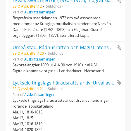
Ekvall, Sven, med dr (1890 - 1973), Biografiska meddelanden 1972 om två associerade medlemmar av Kungliga musikaliska akademien
SE Q Avskrifter:12
Subfonds
Part of
Avskriftssamlingen
Biografiska meddelanden 1972 om två associerade
medlemmar av Kungliga musikaliska akademien; Naezén,
Daniel Erik, läkare (1752 - 1808) och Ek, Johan Gustaf,
orgelbyggare (1805 - 1877). Stencilerad kopia.
Umeå stad. Rådhusrätten och Magistratens arkiv; Saköreslängder
SE Q Avskrifter:120
Subfonds
Part of
Avskriftssamlingen
Saköreslängder 1890 ur AIA:30 och 1910 ur AIA:51
Digitala kopior av original i Landsarkivet i Härnösand
Lycksele tingslags häradsrätts arkiv. Urval av handlingar rörande lappskatteland
SE Q Avskrifter:121
Subfonds
Part of
Avskriftssamlingen
Lycksele tingslags häradsrätts arkiv. Urval av handlingar
rörande lappskatteland
AIa:11, 1810-1815
AIa:12, 1815
AIa:13, 1816-1819
AIa:14, 1820-1822