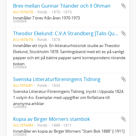
Brev mellan Gunnar Tilander och Il Öhman
Acc1974/70
Fonds
1970 - 1973
Innehåller 7 brev från åren 1970-1973
Untitled
Theodor Ekelund: C.V.A Strandberg [Talis Qualis]
Acc1974/79
Fonds
1878
Innehåller ett tryck. En litteraturhistorisk studie av Theodor
Ekelund, Stockholm 1878. Samlingsband med ett ex på vanligt
papper och ett på bättre papper samt korrespondens rörande
boken
Untitled
Svenska Litteraturföreningens Tidning
Acc1974/81
Fonds
1834
Svenska Litteratur-Föreningens Tidning, tryckt i Uppsala 1824.
1 volym 4:o. Exemplar med uppgifter om författare till
anonyma artiklar
Untitled
Kopia av Birger Mörners stambok
Acc1974/84
Fonds
1888 - 1911
Innehåller en kopia av Birger Mörners "Stam Bok 1888" [-1911]
Untitled