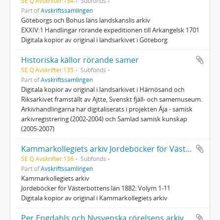
SE Q Avskrifter:134
Subfonds
Part of
Avskriftssamlingen
Göteborgs och Bohus läns landskanslis arkiv
EXXIV:1 Handlingar rörande expeditionen till Arkangelsk 1701
Digitala kopior av original i landsarkivet i Göteborg
Historiska källor rörande samer
SE Q Avskrifter:135
Subfonds
Part of
Avskriftssamlingen
Digitala kopior av original i landsarkivet i Härnösand och
Riksarkivet framställt av Ajtte, Svenskt fjäll- och samemuseum.
Arkivhandlingarna har digitaliserats i projekten Ája - samisk
arkivregistrering (2002-2004) och Samlad samisk kunskap
(2005-2007)
Kammarkollegiets arkiv Jordeböcker för Västerbottens län 1882
SE Q Avskrifter:136
Subfonds
Part of
Avskriftssamlingen
Kammarkollegiets arkiv
Jordeböcker för Västerbottens län 1882: Volym 1-11
Digitala kopior av original i Kammarkollegiets arkiv
Per Engdahls och Nysvenska rörelsens arkiv