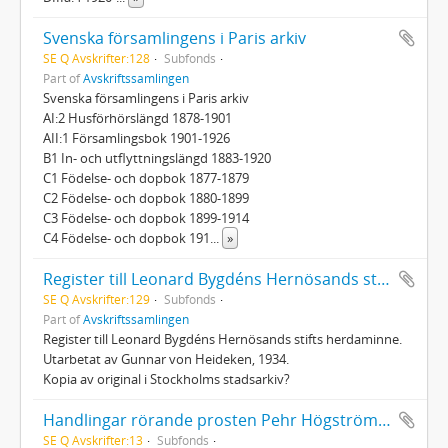
Svenska församlingens i Paris arkiv
SE Q Avskrifter:128
Subfonds
Part of
Avskriftssamlingen
Svenska församlingens i Paris arkiv
AI:2 Husförhörslängd 1878-1901
AII:1 Församlingsbok 1901-1926
B1 In- och utflyttningslängd 1883-1920
C1 Födelse- och dopbok 1877-1879
C2 Födelse- och dopbok 1880-1899
C3 Födelse- och dopbok 1899-1914
C4 Födelse- och dopbok 191
...
»
Register till Leonard Bygdéns Hernösands stifts herdaminne
SE Q Avskrifter:129
Subfonds
Part of
Avskriftssamlingen
Register till Leonard Bygdéns Hernösands stifts herdaminne.
Utarbetat av Gunnar von Heideken, 1934.
Kopia av original i Stockholms stadsarkiv?
Handlingar rörande prosten Pehr Högström (1714 - 1784)
SE Q Avskrifter:13
Subfonds