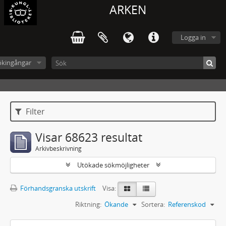
ARKEN
Logga in
ökingångar
Filter
Visar 68623 resultat
Arkivbeskrivning
Utökade sökmöjligheter
Förhandsgranska utskrift
Visa:
Riktning:
Ökande
Sortera:
Referenskod