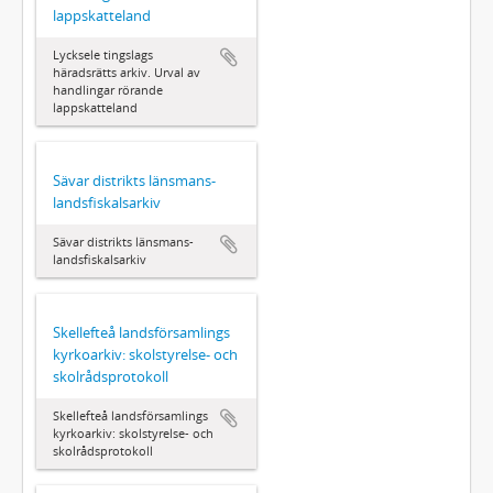
lappskatteland
Lycksele tingslags
häradsrätts arkiv. Urval av
handlingar rörande
lappskatteland
Sävar distrikts länsmans-
landsfiskalsarkiv
Sävar distrikts länsmans-
landsfiskalsarkiv
Skellefteå landsförsamlings
kyrkoarkiv: skolstyrelse- och
skolrådsprotokoll
Skellefteå landsförsamlings
kyrkoarkiv: skolstyrelse- och
skolrådsprotokoll