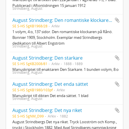
Publicerad i Aftontidningen 15 januari 1912
Strindberg, August
August Strindberg: Den romantiske klockaren på Rånö
SE S-HS SgKB1968/28
Arkiv
1 volym, 4:o, 137 sidor. Den romantiske klockaren på Rånö.
Bonnier 1909, Stockholm. Exemplar med Strindbergs
dedikation till Albert Engström
Strindberg, August
August Strindberg: Den starkare
SE S-HS SgKB2008/81
Arkiv
1888 - 1889
Manuskriptet till enaktaren Den Starkare. 1 bunden volym, 8:o
Strindberg, August
August Strindberg: Det enda sättet
SE S-HS SgKB1980/103pf
Arkiv
Manuskript till dikten Det enda sättet. 1 blad
Strindberg, August
August Strindberg: Det nya riket
SE S-HS SgNM_D99
Arkiv
1882
August Strindbergs Det nya riket. Tryck Looström och Komp.,
tryckt i Stockholm 1882. Med Axel Strindbergs namnteckning