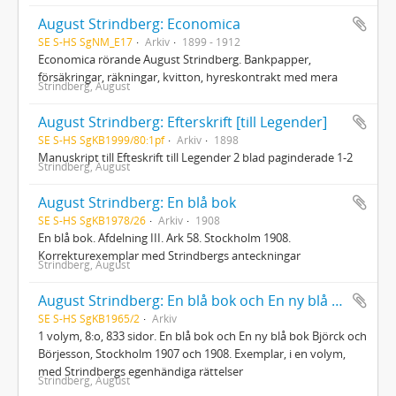
August Strindberg: Economica
SE S-HS SgNM_E17
Arkiv
1899 - 1912
Economica rörande August Strindberg. Bankpapper,
försäkringar, räkningar, kvitton, hyreskontrakt med mera
Strindberg, August
August Strindberg: Efterskrift [till Legender]
SE S-HS SgKB1999/80:1pf
Arkiv
1898
Manuskript till Efteskrift till Legender 2 blad paginderade 1-2
Strindberg, August
August Strindberg: En blå bok
SE S-HS SgKB1978/26
Arkiv
1908
En blå bok. Afdelning III. Ark 58. Stockholm 1908.
Korrekturexemplar med Strindbergs anteckningar
Strindberg, August
August Strindberg: En blå bok och En ny blå bok
SE S-HS SgKB1965/2
Arkiv
1 volym, 8:o, 833 sidor. En blå bok och En ny blå bok Björck och
Börjesson, Stockholm 1907 och 1908. Exemplar, i en volym,
med Strindbergs egenhändiga rättelser
Strindberg, August