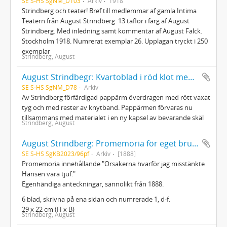
SE S-HS SgNM_D103
Arkiv
1918
Strindberg och teater! Bref till medlemmar af gamla Intima
Teatern från August Strindberg. 13 taflor i färg af August
Strindberg. Med inledning samt kommentar af August Falck.
Stockholm 1918. Numrerat exemplar 26. Upplagan tryckt i 250
exemplar
Strindberg, August
August Strindbegr: Kvartoblad i röd klot med band
SE S-HS SgNM_D78
Arkiv
Av Strindberg förfärdigad pappärm överdragen med rött vaxat
tyg och med rester av knytband. Pappärmen förvaras nu
tillsammans med materialet i en ny kapsel av bevarande skäl
Strindberg, August
August Strindberg: Promemoria för eget bruk, i koncept, ojusteradt
SE S-HS SgKB2023/96pf
Arkiv
[1888]
Promemoria innehållande "Orsakerna hvarför jag misstänkte
Hansen vara tjuf."
Egenhändiga anteckningar, sannolikt från 1888.
6 blad, skrivna på ena sidan och numrerade 1, d-f.
29 x 22 cm (H x B)
Strindberg, August