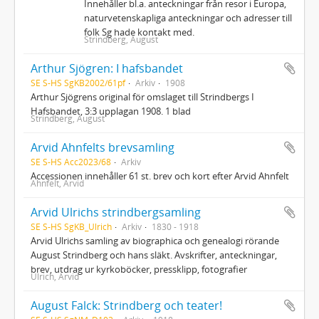
Innehåller bl.a. anteckningar från resor i Europa,
naturvetenskapliga anteckningar och adresser till
folk Sg hade kontakt med.
Strindberg, August
Arthur Sjögren: I hafsbandet
SE S-HS SgKB2002/61pf
Arkiv
1908
Arthur Sjögrens original för omslaget till Strindbergs I
Hafsbandet, 3:3 upplagan 1908. 1 blad
Strindberg, August
Arvid Ahnfelts brevsamling
SE S-HS Acc2023/68
Arkiv
Accessionen innehåller 61 st. brev och kort efter Arvid Ahnfelt
Ahnfelt, Arvid
Arvid Ulrichs strindbergsamling
SE S-HS SgKB_Ulrich
Arkiv
1830 - 1918
Arvid Ulrichs samling av biographica och genealogi rörande
August Strindberg och hans släkt. Avskrifter, anteckningar,
brev, utdrag ur kyrkoböcker, pressklipp, fotografier
Ulrich, Arvid
August Falck: Strindberg och teater!