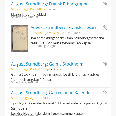
August Strindberg: Fransk Ethnographie
SE S-HS SgKB1978/88pf
Arkiv
Manuskirpt 1 folioblad
Strindberg, August
August Strindberg: Franska resan
SE S-HS SgNM_D74
Arkiv
1886
Två anteckningsböcker från Strindbergs franska
resa 1886. Böckerna förvaras i en kapsel
Strindberg, August
August Strindberg: Gamla Stockholm
SE S-HS SgKB1996/116:1pf
Arkiv
Gamla Stockholm. Tryck-manuskript till bröjan av kapitlet
"Barn och ungdom". 1 blad
Strindberg, August
August Strindberg: Gartenlaube Kalender
SE S-HS SgNM_D98
Arkiv
1909
Tysk tryckt kalender för året 1909 med anteckningar av August
Strindberg
Ett löst blad ur kalendern ligger i samma kapsel
Strindberg, August