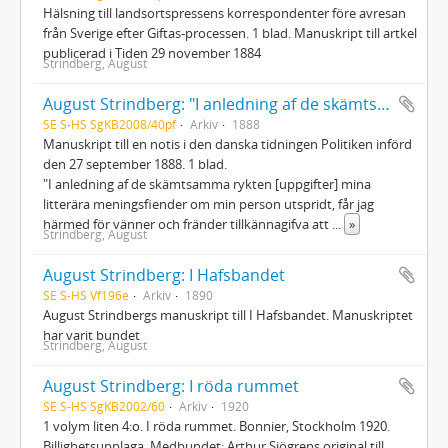
Hälsning till landsortspressens korrespondenter före avresan
från Sverige efter Giftas-processen. 1 blad. Manuskript till artkel
publicerad i Tiden 29 november 1884
Strindberg, August
August Strindberg: "I anledning af de skämtsamma..."
SE S-HS SgKB2008/40pf
Arkiv
1888
Manuskript till en notis i den danska tidningen Politiken införd
den 27 september 1888. 1 blad.
"I anledning af de skämtsamma rykten [uppgifter] mina
litterära meningsfiender om min person utspridt, får jag
härmed för vänner och fränder tillkännagifva att
...
»
Strindberg, August
August Strindberg: I Hafsbandet
SE S-HS Vf196e
Arkiv
1890
August Strindbergs manuskript till I Hafsbandet. Manuskriptet
har varit bundet
Strindberg, August
August Strindberg: I röda rummet
SE S-HS SgKB2002/60
Arkiv
1920
1 volym liten 4:o. I röda rummet. Bonnier, Stockholm 1920.
Billighetsupplaga. Medbundet: Arthur Sjögrens original till