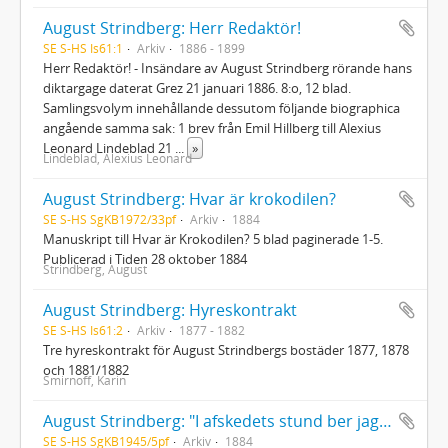
August Strindberg: Herr Redaktör!
SE S-HS Is61:1
Arkiv
1886 - 1899
Herr Redaktör! - Insändare av August Strindberg rörande hans
diktargage daterat Grez 21 januari 1886. 8:o, 12 blad.
Samlingsvolym innehållande dessutom följande biographica
angående samma sak: 1 brev från Emil Hillberg till Alexius
Leonard Lindeblad 21
...
»
Lindeblad, Alexius Leonard
August Strindberg: Hvar är krokodilen?
SE S-HS SgKB1972/33pf
Arkiv
1884
Manuskript till Hvar är Krokodilen? 5 blad paginerade 1-5.
Publicerad i Tiden 28 oktober 1884
Strindberg, August
August Strindberg: Hyreskontrakt
SE S-HS Is61:2
Arkiv
1877 - 1882
Tre hyreskontrakt för August Strindbergs bostäder 1877, 1878
och 1881/1882
Smirnoff, Karin
August Strindberg: "I afskedets stund ber jag få sända..."
SE S-HS SgKB1945/5pf
Arkiv
1884