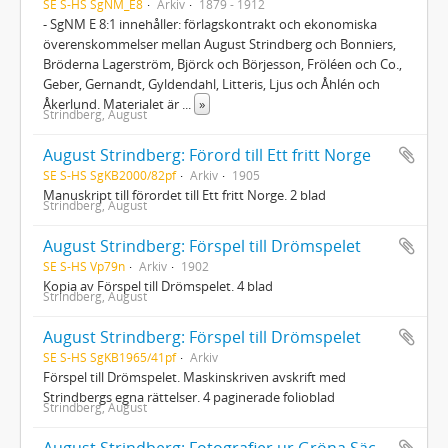
SE S-HS SgNM_E8
Arkiv
1879 - 1912
- SgNM E 8:1 innehåller: förlagskontrakt och ekonomiska
överenskommelser mellan August Strindberg och Bonniers,
Bröderna Lagerström, Björck och Börjesson, Fröléen och Co.,
Geber, Gernandt, Gyldendahl, Litteris, Ljus och Åhlén och
Åkerlund. Materialet är
...
»
Strindberg, August
August Strindberg: Förord till Ett fritt Norge
SE S-HS SgKB2000/82pf
Arkiv
1905
Manuskript till förordet till Ett fritt Norge. 2 blad
Strindberg, August
August Strindberg: Förspel till Drömspelet
SE S-HS Vp79n
Arkiv
1902
Kopia av Förspel till Drömspelet. 4 blad
Strindberg, August
August Strindberg: Förspel till Drömspelet
SE S-HS SgKB1965/41pf
Arkiv
Förspel till Drömspelet. Maskinskriven avskrift med
Strindbergs egna rättelser. 4 paginerade folioblad
Strindberg, August
August Strindberg: Fotografier ur Gröna Säcken