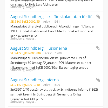
omslaget. Exlibris Lars A Lindgren
Strindberg, August
August Strindberg: Icke för skolan utan för lifvet
SE S-HS SgKB2002/55
Arkiv
1911
Manuskript till artikel publicerad i Aftontidningen 17 januari
1911. Bundet i halvfranskt band. Medbundet ett monterat
klipp av artikeln i AT
Strindberg, August
August Strindberg: Illusionerna
SE S-HS SgKB2000/80a
Arkiv
1909
Manuskript till Illusionerna. Artikel publicerad i DN på
Strindbergs 60-årsdag 22 januari 1909. Materialet bundet
tillsammans med SgKB 2000/80:b, Ett oantagligt anbud
Strindberg, August
August Strindberg: Inferno
SE S-HS SgKB2010/40
Arkiv
1899
SgKB2010/40 består av ett tryck av Strindbergs Inferno (1922)
samt ett brev från Strindberg till Gernandts förlag
Brevet är fört till Ep S 53
Strindberg, August