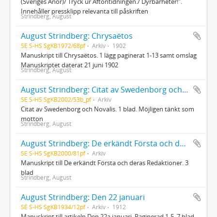
(Sveriges Anor)/ Tryck ur Aftontidningen./ Dyrbarheter!".
Innehåller pressklipp relevanta till påskriften
Strindberg, August
August Strindberg: Chrysaëtos
SE S-HS SgKB1972/68pf
Arkiv
1902
Manuskript till Chrysaëtos. 1 lägg paginerat 1-13 samt omslag
Manuskriptet daterat 21 juni 1902
Strindberg, August
August Strindberg: Citat av Swedenborg och Novalis
SE S-HS SgKB2002/53b_pf
Arkiv
Citat av Swedenborg och Novalis. 1 blad. Möjligen tänkt som
motton
Strindberg, August
August Strindberg: De erkändt Första och deras Redaktioner
SE S-HS SgKB2000/81pf
Arkiv
Manuskript till De erkändt Första och deras Redaktioner. 3
blad
Strindberg, August
August Strindberg: Den 22 januari
SE S-HS SgKB1934/12pf
Arkiv
1912
Manuskript till artikeln Den 22a januari. Paginerad 1-5, 7 blad.