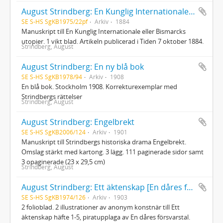
August Strindberg: En Kunglig Internationale eller Bismarcks utopier
SE S-HS SgKB1975/22pf
Arkiv
1884
Manuskript till En Kunglig Internationale eller Bismarcks
utopier. 1 vikt blad. Artikeln publicerad i Tiden 7 oktober 1884.
Strindberg, August
August Strindberg: En ny blå bok
SE S-HS SgKB1978/94
Arkiv
1908
En blå bok. Stockholm 1908. Korrekturexemplar med
Strindbergs rättelser
Strindberg, August
August Strindberg: Engelbrekt
SE S-HS SgKB2006/124
Arkiv
1901
Manuskript till Strindbergs historiska drama Engelbrekt.
Omslag stärkt med kartong. 3 lägg. 111 paginerade sidor samt
3 opaginerade (23 x 29,5 cm)
Strindberg, August
August Strindberg: Ett äktenskap [En dåres försvarstal]
SE S-HS SgKB1974/126
Arkiv
1903
2 folioblad. 2 illustrationer av anonym konstnär till Ett
äktenskap häfte 1-5, piratupplaga av En dåres försvarstal.