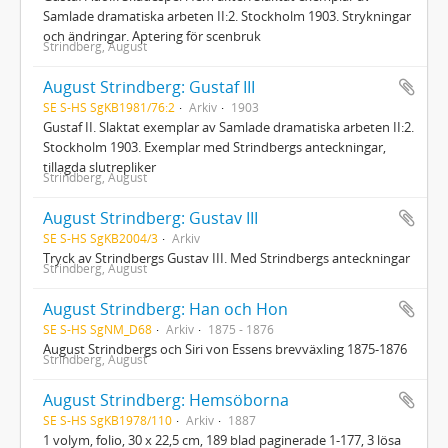
Samlade dramatiska arbeten II:2. Stockholm 1903. Strykningar
och ändringar. Aptering för scenbruk
Strindberg, August
August Strindberg: Gustaf III
SE S-HS SgKB1981/76:2
Arkiv
1903
Gustaf II. Slaktat exemplar av Samlade dramatiska arbeten II:2.
Stockholm 1903. Exemplar med Strindbergs anteckningar,
tillagda slutrepliker
Strindberg, August
August Strindberg: Gustav III
SE S-HS SgKB2004/3
Arkiv
Tryck av Strindbergs Gustav III. Med Strindbergs anteckningar
Strindberg, August
August Strindberg: Han och Hon
SE S-HS SgNM_D68
Arkiv
1875 - 1876
August Strindbergs och Siri von Essens brevväxling 1875-1876
Strindberg, August
August Strindberg: Hemsöborna
SE S-HS SgKB1978/110
Arkiv
1887
1 volym, folio, 30 x 22,5 cm, 189 blad paginerade 1-177, 3 lösa