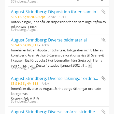
Strindberg, August
August Strindberg: Disposition för en samlingsutgåva [En Blå bok]
SE S-HS SgKB2002/52pf
Arkiv
1911
Anteckningar, Innehåll, en disposition för en samlingsutgåva av
Blå boken. 1 blad
Strindberg, August
August Strindberg: Diverse bildmaterial
SE S-HS SgNM_E11
Arkiv
Innehåller bilder klippta ur tidningar, fotografier och bilder av
konstverk. Även Arthur Sjögrens dekorationsskiss till Svanevit
I kapseln låg förut också två fotografier från Greta och Henry
von Philps hem. Dessa flyttades i januari 2002 till
...
»
Strindberg, August
August Strindberg: Diverse räkningar ordnade kategorivis
SE S-HS SgNM_E18
Arkiv
Innehåller diverse av August Strindbergs räkningar ordnade
kategorivis
Se även SgNM E19
Strindberg, August
August Strindberg: Diverse smärre strindbergsautografer