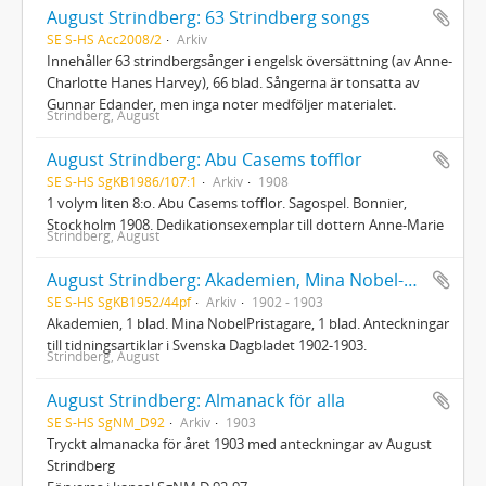
August Strindberg: 63 Strindberg songs
SE S-HS Acc2008/2
Arkiv
Innehåller 63 strindbergsånger i engelsk översättning (av Anne-
Charlotte Hanes Harvey), 66 blad. Sångerna är tonsatta av
Gunnar Edander, men inga noter medföljer materialet.
Strindberg, August
August Strindberg: Abu Casems tofflor
SE S-HS SgKB1986/107:1
Arkiv
1908
1 volym liten 8:o. Abu Casems tofflor. Sagospel. Bonnier,
Stockholm 1908. Dedikationsexemplar till dottern Anne-Marie
Strindberg, August
August Strindberg: Akademien, Mina Nobel-Pristagare
SE S-HS SgKB1952/44pf
Arkiv
1902 - 1903
Akademien, 1 blad. Mina NobelPristagare, 1 blad. Anteckningar
till tidningsartiklar i Svenska Dagbladet 1902-1903.
Strindberg, August
August Strindberg: Almanack för alla
SE S-HS SgNM_D92
Arkiv
1903
Tryckt almanacka för året 1903 med anteckningar av August
Strindberg