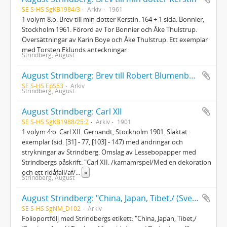
SE S-HS SgKB1984/3
Arkiv
1961
1 volym 8:o. Brev till min dotter Kerstin. 164 + 1 sida. Bonnier,
Stockholm 1961. Förord av Tor Bonnier och Åke Thulstrup.
Översättningar av Karin Boye och Åke Thulstrup. Ett exemplar
med Torsten Eklunds anteckningar
Strindberg, August
August Strindberg: Brev till Robert Blumenberg
SE S-HS EpS53
Arkiv
Strindberg, August
August Strindberg: Carl XII
SE S-HS SgKB1988/25:2
Arkiv
1901
1 volym 4:o. Carl XII. Gernandt, Stockholm 1901. Slaktat
exemplar (sid. [31] - 77, [103] - 147) med ändringar och
strykningar av Strindberg. Omslag av Lessebopapper med
Strindbergs påskrift: "Carl XII. /kamamrspel/Med en dekoration
och ett ridåfall/af/
...
»
Strindberg, August
August Strindberg: "China, Japan, Tibet,/ (Sveriges Anor)/ Tryck ur Aftontidningen./ Dyrbarheter!" Pressklipp
SE S-HS SgNM_D102
Arkiv
Folioportfölj med Strindbergs etikett: "China, Japan, Tibet,/