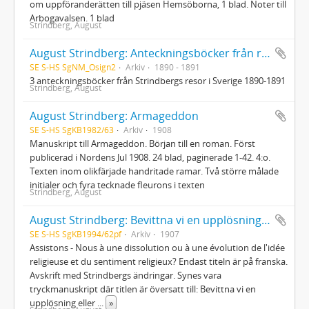
om uppföranderätten till pjäsen Hemsöborna, 1 blad. Noter till
Arbogavalsen. 1 blad
Strindberg, August
August Strindberg: Anteckningsböcker från resorna i Sverige
SE S-HS SgNM_Osign2
Arkiv
1890 - 1891
3 anteckningsböcker från Strindbergs resor i Sverige 1890-1891
Strindberg, August
August Strindberg: Armageddon
SE S-HS SgKB1982/63
Arkiv
1908
Manuskript till Armageddon. Början till en roman. Först
publicerad i Nordens Jul 1908. 24 blad, paginerade 1-42. 4:o.
Texten inom olikfärjade handritade ramar. Två större målade
initialer och fyra tecknade fleurons i texten
Strindberg, August
August Strindberg: Bevittna vi en upplösning eller en utveckling av den religiösa känslan?
SE S-HS SgKB1994/62pf
Arkiv
1907
Assistons - Nous à une dissolution ou à une évolution de l'idée
religieuse et du sentiment religieux? Endast titeln är på franska.
Avskrift med Strindbergs ändringar. Synes vara
tryckmanuskript där titlen är översatt till: Bevittna vi en
upplösning eller
...
»