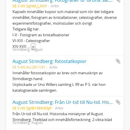
SE S-HS SgNM_I_XXVI
Arkiv
Kapseln innehåller kopior och material som rör det tidigare
innehållet; fotogram av kristallationer, celestografier, diverse
experimentfotografier, molnstudier och övrigt
Tidigare låg här:
I-V - Fotogram av kristallisationer
VI-XIII - Celestografier
XIV-XVII
...
»
Strindberg, August
August Strindberg: fotostatkopior
SE S-HS Acc2011/31
Arkiv
Innehåller fotostatkopior av brev och manuskript av
Strindbergs hand.
Urplockade ur Uno Willers samling L 99 av P.S. när hon
katalogiserade samlingen.
August Strindberg: Från Ur-tid till Nu-tid. Historiska miniatyrer
SE S-HS SgKB1989/63pf
Arkiv
Från Ur-tid till Nu-tid. Historiska miniatyrer af August
Strindberg. Titelblad och innehållsförteckning. 2 vikta blad
Strindberg, August