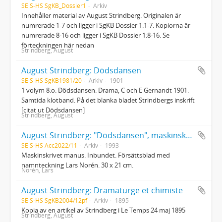
SE S-HS SgKB_Dossier1
Arkiv
Innehåller material av August Strindberg. Originalen är
numrerade 1-7 och ligger i SgKB Dossier 1:1-7. Kopiorna är
numrerade 8-16 och ligger i SgKB Dossier 1:8-16. Se
förteckningen här nedan
Strindberg, August
August Strindberg: Dödsdansen
SE S-HS SgKB1981/20
Arkiv
1901
1 volym 8:o. Dödsdansen. Drama, C och E Gernandt 1901.
Samtida klotband. På det blanka bladet Strindbergs inskrift
[citat ut Dödsdansen]
Strindberg, August
August Strindberg: "Dödsdansen", maskinskrivet manus för uppsättning regisserad av Lars Norén, Dramaten, 1993
SE S-HS Acc2022/11
Arkiv
1993
Maskinskrivet manus. Inbundet. Försättsblad med
namnteckning Lars Norén. 30 x 21 cm.
Norén, Lars
August Strindberg: Dramaturge et chimiste
SE S-HS SgKB2004/12pf
Arkiv
1895
Kopia av en artikel av Strindberg i Le Temps 24 maj 1895
Strindberg, August