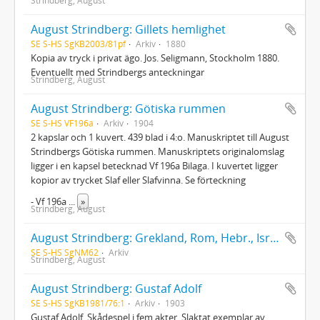
August Strindberg: Gillets hemlighet
SE S-HS SgKB2003/81pf
Arkiv
1880
Kopia av tryck i privat ägo. Jos. Seligmann, Stockholm 1880.
Eventuellt med Strindbergs anteckningar
Strindberg, August
August Strindberg: Götiska rummen
SE S-HS VF196a
Arkiv
1904
2 kapslar och 1 kuvert. 439 blad i 4:o. Manuskriptet till August
Strindbergs Götiska rummen. Manuskriptets originalomslag
ligger i en kapsel betecknad Vf 196a Bilaga. I kuvertet ligger
kopior av trycket Slaf eller Slafvinna. Se förteckning
- Vf 196a
...
»
Strindberg, August
August Strindberg: Grekland, Rom, Hebr., Israels stammar
SE S-HS SgNM62
Arkiv
Strindberg, August
August Strindberg: Gustaf Adolf
SE S-HS SgKB1981/76:1
Arkiv
1903
Gustaf Adolf. Skådespel i fem akter. Slaktat exemplar av