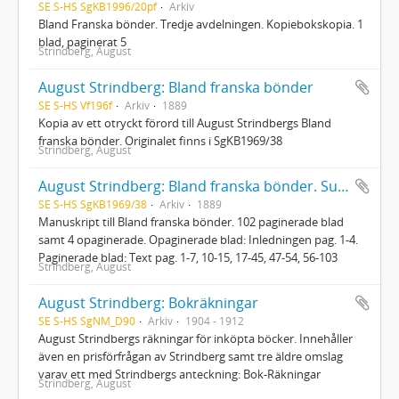
SE S-HS SgKB1996/20pf
Arkiv
Bland Franska bönder. Tredje avdelningen. Kopiebokskopia. 1
blad, paginerat 5
Strindberg, August
August Strindberg: Bland franska bönder
SE S-HS Vf196f
Arkiv
1889
Kopia av ett otryckt förord till August Strindbergs Bland
franska bönder. Originalet finns i SgKB1969/38
Strindberg, August
August Strindberg: Bland franska bönder. Subjektiva Reseskildringar
SE S-HS SgKB1969/38
Arkiv
1889
Manuskript till Bland franska bönder. 102 paginerade blad
samt 4 opaginerade. Opaginerade blad: Inledningen pag. 1-4.
Paginerade blad: Text pag. 1-7, 10-15, 17-45, 47-54, 56-103
Strindberg, August
August Strindberg: Bokräkningar
SE S-HS SgNM_D90
Arkiv
1904 - 1912
August Strindbergs räkningar för inköpta böcker. Innehåller
även en prisförfrågan av Strindberg samt tre äldre omslag
varav ett med Strindbergs anteckning: Bok-Räkningar
Strindberg, August