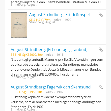
Anfangsvinjett till sidan 3 samt helsidesillustration till sidan 12
Strindberg, August
August Strindberg: Ett drömspel
SE S-HS Vp79m
Arkiv
1902
Strindberg, August
August Strindberg: [Ett oantagligt anbud]
SE S-HS SgKB2000/80b
Arkiv
1911
[Ett oantagligt anbud]. Manuskript tillställt Aftontidningen som
publicerade ett osignerat referat av Strindbergs manuskript
under ovanstående titel. Detta är bifogat manuskript. Bundet
tillsammans med SgKB 2000/80a, Illustionerna
Strindberg, August
August Strindberg: Fagervik och Skamsund
SE S-HS SgKB1956/10a
Arkiv
1902
Fullständig kopia av reviderat exemplar för omtryck av
verserna, som är omarbetade med egenhändiga ändringar av
Strindberg. Tryck 1902
Strindberg, August