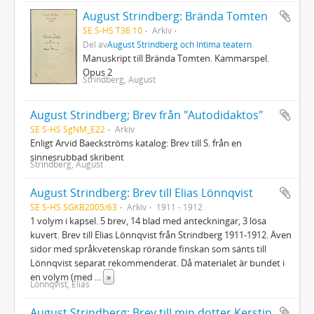
August Strindberg: Brända Tomten
SE S-HS T36:10
Arkiv
Del av
August Strindberg och Intima teatern
Manuskript till Brända Tomten. Kammarspel.
Opus 2
Strindberg, August
August Strindberg; Brev från "Autodidaktos"
SE S-HS SgNM_E22
Arkiv
Enligt Arvid Baeckströms katalog: Brev till S. från en
sinnesrubbad skribent
Strindberg, August
August Strindberg: Brev till Elias Lönnqvist
SE S-HS SGKB2005/63
Arkiv
1911 - 1912
1 volym i kapsel. 5 brev, 14 blad med anteckningar, 3 lösa
kuvert. Brev till Elias Lönnqvist från Strindberg 1911-1912. Även
sidor med språkvetenskap rörande finskan som sänts till
Lönnqvist separat rekommenderat. Då materialet är bundet i
en volym (med
...
»
Lönnqvist, Elias
August Strindberg: Brev till min dotter Kerstin