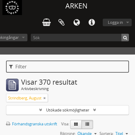
ARKEN
Logga in
ökingångar
Filter
Visar 370 resultat
Arkivbeskrivning
Strindberg, August
Utökade sökmöjligheter
Förhandsgranska utskrift
Visa:
Riktning:
Ökande
Sortera:
Titel