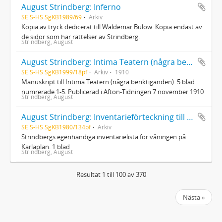
August Strindberg: Inferno
SE S-HS SgKB1989/69
Arkiv
Kopia av tryck dedicerat till Waldemar Bülow. Kopia endast av
de sidor som har rättelser av Strindberg.
Strindberg, August
August Strindberg: Intima Teatern (några beriktiganden)
SE S-HS SgKB1999/18pf
Arkiv
1910
Manuskript till Intima Teatern (några beriktiganden). 5 blad
numrerade 1-5. Publicerad i Afton-Tidningen 7 november 1910
Strindberg, August
August Strindberg: Inventarieförteckning till våningen på Karlaplan
SE S-HS SgKB1980/134pf
Arkiv
Strindbergs egenhändiga inventarielista för våningen på
Karlaplan. 1 blad
Strindberg, August
Resultat 1 till 100 av 370
Nästa »