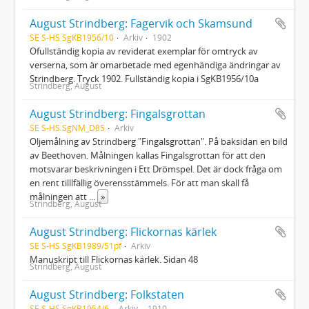
August Strindberg: Fagervik och Skamsund
SE S-HS SgKB1956/10
Arkiv
1902
Ofullständig kopia av reviderat exemplar för omtryck av
verserna, som är omarbetade med egenhändiga ändringar av
Strindberg. Tryck 1902. Fullständig kopia i SgKB1956/10a
Strindberg, August
August Strindberg: Fingalsgrottan
SE S-HS SgNM_D85
Arkiv
Oljemålning av Strindberg "Fingalsgrottan". På baksidan en bild
av Beethoven. Målningen kallas Fingalsgrottan för att den
motsvarar beskrivningen i Ett Drömspel. Det är dock fråga om
en rent tilllfällig överensstämmels. För att man skall få
målningen att
...
»
Strindberg, August
August Strindberg: Flickornas kärlek
SE S-HS SgKB1989/51pf
Arkiv
Manuskript till Flickornas kärlek. Sidan 48
Strindberg, August
August Strindberg: Folkstaten
SE S-HS SgKB1954/6
Arkiv
1910