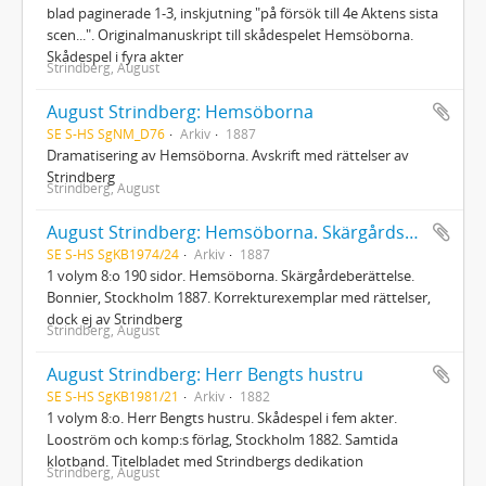
blad paginerade 1-3, inskjutning "på försök till 4e Aktens sista
scen...". Originalmanuskript till skådespelet Hemsöborna.
Skådespel i fyra akter
Strindberg, August
August Strindberg: Hemsöborna
SE S-HS SgNM_D76
Arkiv
1887
Dramatisering av Hemsöborna. Avskrift med rättelser av
Strindberg
Strindberg, August
August Strindberg: Hemsöborna. Skärgårdsberättelse
SE S-HS SgKB1974/24
Arkiv
1887
1 volym 8:o 190 sidor. Hemsöborna. Skärgårdeberättelse.
Bonnier, Stockholm 1887. Korrekturexemplar med rättelser,
dock ej av Strindberg
Strindberg, August
August Strindberg: Herr Bengts hustru
SE S-HS SgKB1981/21
Arkiv
1882
1 volym 8:o. Herr Bengts hustru. Skådespel i fem akter.
Looström och komp:s förlag, Stockholm 1882. Samtida
klotband. Titelbladet med Strindbergs dedikation
Strindberg, August