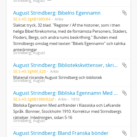
Strindberg, August
August Strindberg: Bibelns Egennamn
SE S-HS SgKB1995/64
Arkiv
Slaktat tryck, 32 blad. "Register / Af the historier, som i then
heliga Bibel förekomma; med de förnämsta Personers, Städers,
Floders, Bergs, och andra rums beskrifning." Bunden med
Strindbergs omslag med texten "Bibels Egennamn" och talrika
anteckningar
Strindberg, August
August Strindberg: Bibliotekskvittenser, skrivelser från och rörande bibliotek
SE S-HS SgNM_E20
Arkiv
Material rörande August Strindberg och bibliotek
Strindberg, August
August Strindberg: Bibliska Egennamn Med artfränder i Klassiska och Lefvande Språk
SE S-HS SgKB1989/62pf
Arkiv
1910
Bibliska Egennamn Med artfränder i Klassiska och Lefvande
Språk. Bonnier, Stockholm 1910. Korrektur med Strindbergs
rättelser. Inledningen, sidan 5-16
Strindberg, August
August Strindberg: Bland Franska bönder