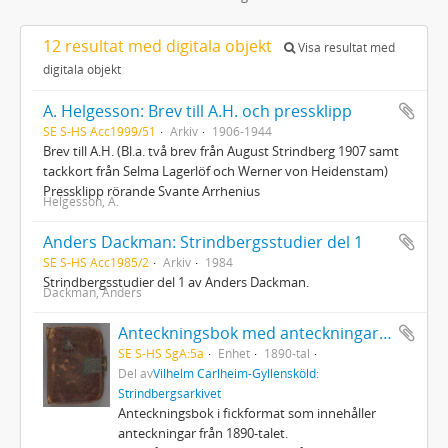
12 resultat med digitala objekt
Visa resultat med
digitala objekt
A. Helgesson: Brev till A.H. och pressklipp
SE S-HS Acc1999/51
Arkiv
1906-1944
Brev till A.H. (Bl.a. två brev från August Strindberg 1907 samt
tackkort från Selma Lagerlöf och Werner von Heidenstam)
Pressklipp rörande Svante Arrhenius
Helgesson, A.
Anders Dackman: Strindbergsstudier del 1
SE S-HS Acc1985/2
Arkiv
1984
Strindbergsstudier del 1 av Anders Dackman.
Dackman, Anders
Anteckningsbok med anteckningar av Strindberg
SE S-HS SgA:5a
Enhet
1890-tal
Del av
Vilhelm Carlheim-Gyllensköld:
Strindbergsarkivet
Anteckningsbok i fickformat som innehåller
anteckningar från 1890-talet.