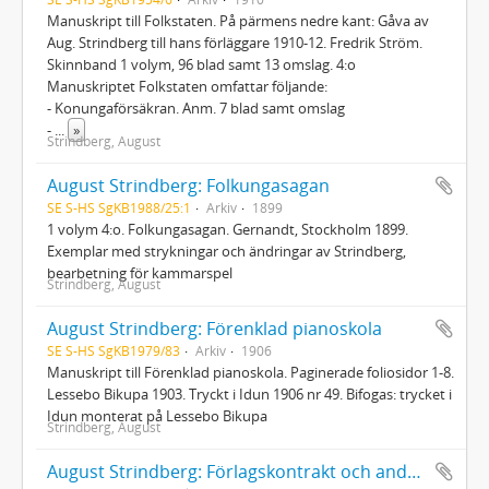
Manuskript till Folkstaten. På pärmens nedre kant: Gåva av
Aug. Strindberg till hans förläggare 1910-12. Fredrik Ström.
Skinnband 1 volym, 96 blad samt 13 omslag. 4:o
Manuskriptet Folkstaten omfattar följande:
- Konungaförsäkran. Anm. 7 blad samt omslag
-
...
»
Strindberg, August
August Strindberg: Folkungasagan
SE S-HS SgKB1988/25:1
Arkiv
1899
1 volym 4:o. Folkungasagan. Gernandt, Stockholm 1899.
Exemplar med strykningar och ändringar av Strindberg,
bearbetning för kammarspel
Strindberg, August
August Strindberg: Förenklad pianoskola
SE S-HS SgKB1979/83
Arkiv
1906
Manuskript till Förenklad pianoskola. Paginerade foliosidor 1-8.
Lessebo Bikupa 1903. Tryckt i Idun 1906 nr 49. Bifogas: trycket i
Idun monterat på Lessebo Bikupa
Strindberg, August
August Strindberg: Förlagskontrakt och andra ekonomica