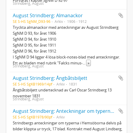
Förvaras i kapsel SgNM D 92-97
Strindberg, August
August Strindberg: Almanackor
SE S-HS SgNM_D93-96
Arkiv
1906 - 1912
Tryckta almanackor med anteckningar av August Strindberg
SgNM D 93, för året 1906
SgNM D 94, för året 1910
SgNM D 95, för året 1911
SgNM D 96, för året 1912
I SgNM D 94 ligger 4 lösa block-notes-blad med anteckningar.
Ett av bladen med rubrik "Falcks minus-
...
»
Strindberg, August
August Strindberg: Ångbåtsbiljett
SE S-HS SgKB1969/14pf
Arkiv
1831
Ångbåtsbiljett undertecknad av Carl Oscar Strindberg 13
november 1831
Strindberg, August
August Strindberg: Anteckningar om typerna i Hemsöborna, kontrakt om uppföranderätten till pjäsen och noter till Arbogavalsen
SE S-HS SgKB1978/90pf
Arkiv
Strindbergs anteckningar om typerna i Hemsöborna delvis på
bilder klippta ur tryck, 17 blad. Kontrakt med August Lindberg,