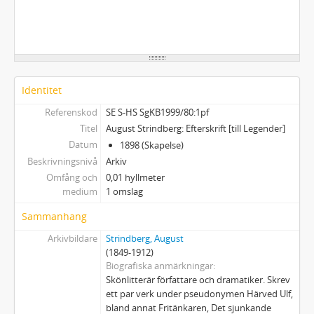
Identitet
Referenskod
SE S-HS SgKB1999/80:1pf
Titel
August Strindberg: Efterskrift [till Legender]
Datum
1898 (Skapelse)
Beskrivningsnivå
Arkiv
Omfång och
0,01 hyllmeter
medium
1 omslag
Sammanhang
Arkivbildare
Strindberg, August
(1849-1912)
Biografiska anmärkningar
Skönlitterär författare och dramatiker. Skrev
ett par verk under pseudonymen Härved Ulf,
bland annat Fritänkaren, Det sjunkande