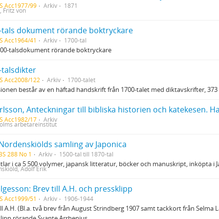
S Acc1977/99
Arkiv
1871
 Fritz von
-tals dokument rörande boktryckare
S Acc1964/41
Arkiv
1700-tal
700-talsdokument rörande boktryckare
talsdikter
S Acc2008/122
Arkiv
1700-talet
ionen består av en häftad handskrift från 1700-talet med diktavskrifter, 373 s
S Acc1982/17
Arkiv
olms arbetareinstitut
. Nordenskiölds samling av Japonica
BS 288 No 1
Arkiv
1500-tal till 1870-tal
itlar i ca 5 500 volymer, japansk litteratur, böcker och manuskript, inköpta
skiöld, Adolf Erik
lgesson: Brev till A.H. och pressklipp
S Acc1999/51
Arkiv
1906-1944
ill A.H. (Bl.a. två brev från August Strindberg 1907 samt tackkort från Selm
lipp rörande Svante Arrhenius