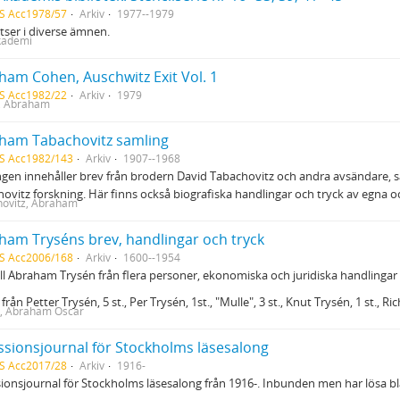
S Acc1978/57
Arkiv
1977--1979
ser i diverse ämnen.
kademi
ham Cohen, Auschwitz Exit Vol. 1
S Acc1982/22
Arkiv
1979
, Abraham
ham Tabachovitz samling
S Acc1982/143
Arkiv
1907--1968
gen innehåller brev från brodern David Tabachovitz och andra avsändare,
ovitz forskning. Här finns också biografiska handlingar och tryck av egna o
ovitz, Abraham
ham Tryséns brev, handlingar och tryck
S Acc2006/168
Arkiv
1600--1954
ill Abraham Trysén från flera personer, ekonomiska och juridiska handlingar
från Petter Trysén, 5 st., Per Trysén, 1st., "Mulle", 3 st., Knut Trysén, 1 st., Ri
, Abraham Oscar
ssionsjournal för Stockholms läsesalong
S Acc2017/28
Arkiv
1916-
ionsjournal för Stockholms läsesalong från 1916-. Inbunden men har lösa b