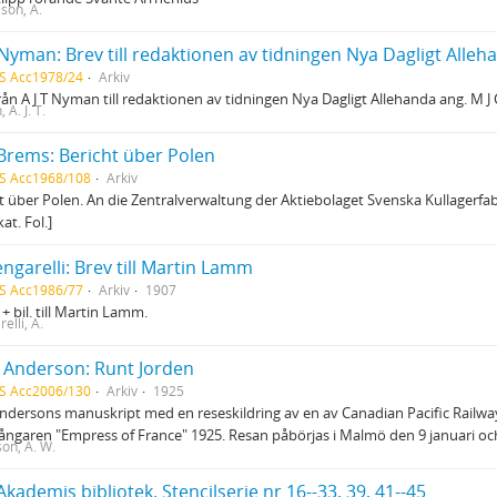
son, A.
 Nyman: Brev till redaktionen av tidningen Nya Dagligt Alleh
S Acc1978/24
Arkiv
rån A J T Nyman till redaktionen av tidningen Nya Dagligt Allehanda ang. M J
A. J. T.
 Brems: Bericht über Polen
S Acc1968/108
Arkiv
t über Polen. An die Zentralverwaltung der Aktiebolaget Svenska Kullagerfab
at. Fol.]
ngarelli: Brev till Martin Lamm
S Acc1986/77
Arkiv
1907
 + bil. till Martin Lamm.
elli, A.
. Anderson: Runt Jorden
S Acc2006/130
Arkiv
1925
ndersons manuskript med en reseskildring av en av Canadian Pacific Rail
ångaren "Empress of France" 1925. Resan påbörjas i Malmö den 9 januari och 
on, A. W.
kademis bibliotek. Stencilserie nr 16--33, 39, 41--45