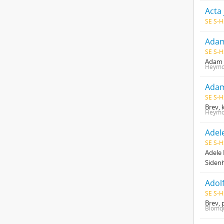
Acta
SE S-H
Adam
SE S-H
Adam 
Heymo
Adam
SE S-H
Brev, 
Heymo
Adel
SE S-H
Adele 
Sidenh
Adol
SE S-H
Brev, 
Blomqu