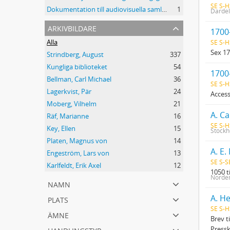
SE S-H
Dokumentation till audiovisuella samlingar - Kungliga biblioteket
1
Dardel,
arkivbildare
1700
Alla
SE S-H
Sex 1
Strindberg, August
337
Kungliga biblioteket
54
1700-
Bellman, Carl Michael
36
SE S-H
Lagerkvist, Pär
24
Access
Moberg, Vilhelm
21
Räf, Marianne
16
SE S-H
Key, Ellen
15
Stockh
Platen, Magnus von
14
A. E
Engeström, Lars von
13
SE S-S
Karlfeldt, Erik Axel
12
1050 t
Norden
namn
plats
A. He
SE S-H
ämne
Brev t
handlingstyp
Pressk