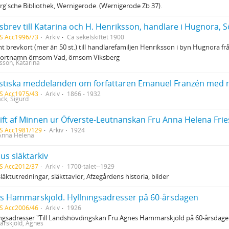
rg'sche Bibliothek, Wernigerode. (Wernigerode Zb 37).
sbrev till Katarina och H. Henriksson, handlare i Hugnora,
S Acc1996/73
Arkiv
Ca sekelskiftet 1900
t brevkort (mer än 50 st.) till handlarefamiljen Henriksson i byn Hugnora f
gt ortnamn ömsom Vad, ömsom Viksberg
sson, Katarina
istiska meddelanden om författaren Emanuel Franzén med m
S Acc1975/43
Arkiv
1866 - 1932
ck, Sigurd
S Acc1981/129
Arkiv
1924
 Anna Helena
ius släktarkiv
S Acc2012/37
Arkiv
1700-talet--1929
släktutredningar, släkttavlor, Afzegårdens historia, bilder
s Hammarskjöld. Hyllningsadresser på 60-årsdagen
S Acc2006/46
Arkiv
1926
ngsadresser "Till Landshövdingskan Fru Agnes Hammarskjöld på 60-årsdag
rskjöld, Agnes