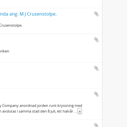
anda ang. M J Crusenstolpe.
 Crusenstolpe.
riken.
way Company anordnad jorden runt-kryssning med
avslutas i samma stad den 8 juli, ett halvår
...
»