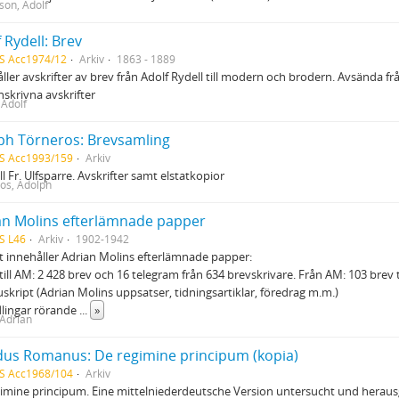
son, Adolf
 Rydell: Brev
S Acc1974/12
Arkiv
1863 - 1889
ller avskrifter av brev från Adolf Rydell till modern och brodern. Avsända fr
skrivna avskrifter
 Adolf
ph Törneros: Brevsamling
S Acc1993/159
Arkiv
ill Fr. Ulfsparre. Avskrifter samt elstatkopior
os, Adolph
an Molins efterlämnade papper
S L46
Arkiv
1902-1942
t innehåller Adrian Molins efterlämnade papper:
 till AM: 2 428 brev och 16 telegram från 634 brevskrivare. Från AM: 103 brev t
skript (Adrian Molins uppsatser, tidningsartiklar, föredrag m.m.)
dlingar rörande
...
»
 Adrian
dus Romanus: De regimine principum (kopia)
S Acc1968/104
Arkiv
imine principum. Eine mittelniederdeutsche Version untersucht und herausg