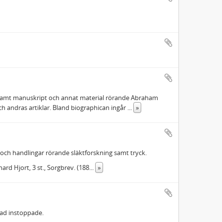
 samt manuskript och annat material rörande Abraham
ch andras artiklar. Bland biographican ingår
...
»
 och handlingar rörande släktforskning samt tryck.
chard Hjort, 3 st., Sorgbrev. (188
...
»
lad instoppade.