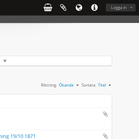
Logga in
r
Riktning:
Ökande
Sortera:
Titel
dning 19/10 1871