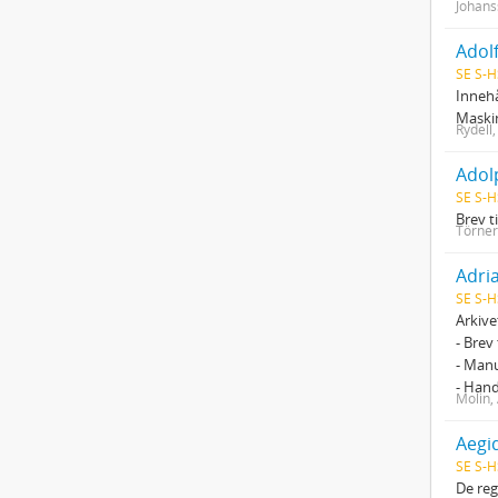
Johans
Adolf
SE S-H
Innehå
Maskin
Rydell,
Adol
SE S-H
Brev t
Törner
Adri
SE S-H
Arkive
- Brev
- Manu
- Han
Molin,
Aegi
SE S-H
De reg