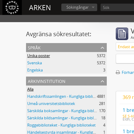
ARKEN
Sökingångar
V
Avgränsa sökresultatet:
A
språk
Unika poster
5372
Svenska
5372
Engelska
3
Förhan
arkivinstitution
Alla
Handskriftssamlingen - Kungliga biblioteket
4881
369 r
Umeå universitetsbibliotek
281
1 bre
Särskilda boksamlingar - Kungliga biblioteket
170
SE S-H
Särskilda bildsamlingar - Kungliga biblioteket
18
Eldh, C
Roggebiblioteket - Kungliga biblioteket
4
1 bre
Händelsestyrda insamlingar - Kungliga biblioteket
1