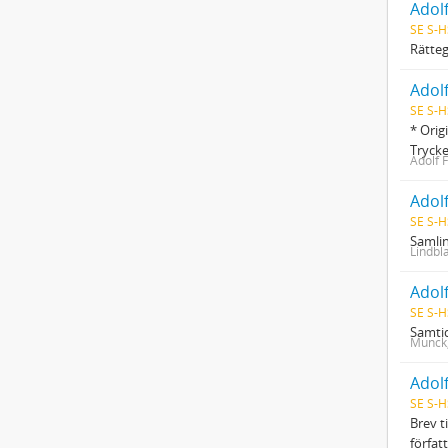
Adol
SE S-H
Rätteg
Adolf
SE S-H
* Orig
Trycke
Adolf 
Adol
SE S-H
Samlin
Lindbla
Adol
SE S-H
Samtid
Munck,
Adol
SE S-H
Brev t
förfat