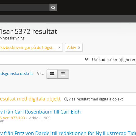
isar 5372 resultat
rkivbeskrivning
Endast arkivbeskrivningar på de högsta nivåerna
Arkiv
Utökade sökmöjlighete
dsgranska utskrift
Visa:
esultat med digitala objekt
Visa resultat med digitala objekt
v från Carl Rosenbaum till Carl Eldh
S Acc1977/103
Arkiv
1909
arl
v från Fritz von Dardel till redaktionen för Ny Illustrerad Ti