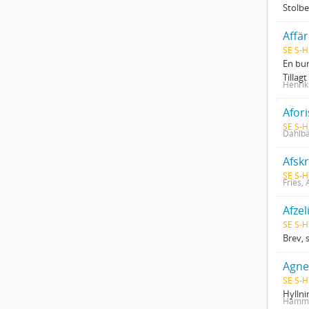
Stolbe
Affär
SE S-H
En bun
Tilla
Henrik
Afor
SE S-H
Dahlbä
SE S-H
Fries,
Afzel
SE S-H
Brev, 
Agne
SE S-H
Hyllni
Hamma