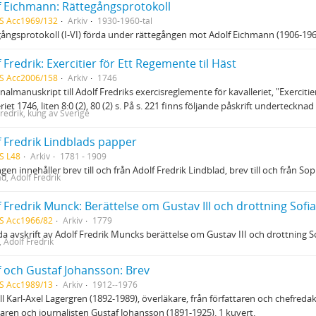
f Eichmann: Rättegångsprotokoll
S Acc1969/132
Arkiv
1930-1960-tal
ångsprotokoll (I-VI) förda under rättegången mot Adolf Eichmann (1906-1962) 
 Fredrik: Exercitier för Ett Regemente til Häst
S Acc2006/158
Arkiv
1746
inalmanuskript till Adolf Fredriks exercisreglemente för kavalleriet, "Exercitie
riet 1746, liten 8:0 (2), 80 (2) s. På s. 221 finns följande påskrift underteckn
Fredrik, kung av Sverige
f Fredrik Lindblads papper
S L48
Arkiv
1781 - 1909
gen innehåller brev till och från Adolf Fredrik Lindblad, brev till och från 
d, Adolf Fredrik
f Fredrik Munck: Berättelse om Gustav III och drottning Sof
S Acc1966/82
Arkiv
1779
a avskrift av Adolf Fredrik Muncks berättelse om Gustav III och drottning 
 Adolf Fredrik
f och Gustaf Johansson: Brev
S Acc1989/13
Arkiv
1912--1976
ill Karl-Axel Lagergren (1892-1989), överläkare, från författaren och chefreda
taren och journalisten Gustaf Johansson (1891-1925). 1 kuvert.