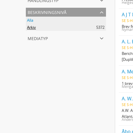
Helges
beskrivningsnivå
A J T
Alla
SE S-H
Brev f
Arkiv
5372
Nyman, 
mediatyp
A. L.
SE S-H
Berich
[Duplik
A. Me
SE S-H
1 brev
Mengar
A. W
SE S-H
A.W. A
Atlant
Anders
Åbo A