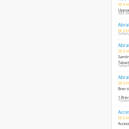
SE S-H
Uppsat
Åbo A
Abra
SE S-H
Cohen
Abra
SE S-H
Samlin
Tabach
Tabach
Abra
SE S-H
Brev t
1.Brev 
Trysén
Acce
SE S-H
Access