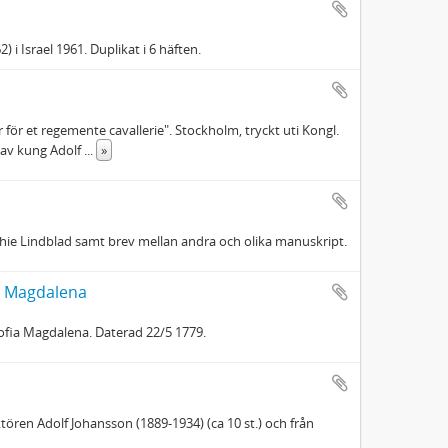
i Israel 1961. Duplikat i 6 häften.
r för et regemente cavallerie". Stockholm, tryckt uti Kongl.
ad av kung Adolf
...
»
Sophie Lindblad samt brev mellan andra och olika manuskript.
ia Magdalena
Sofia Magdalena. Daterad 22/5 1779.
ktören Adolf Johansson (1889-1934) (ca 10 st.) och från