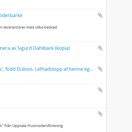
 Söderbärke
rån leverantörer med olika besked.
era av Sigurd Dahlbäck (kopia)
Afskrift af Minnen ur Öfverste-Leutnanskan Fru Anna Helena Fries', född Dubois, Lefnadslopp af henne egenhändigt sammanskrifne
en" från Uppsala Husmodersförening.