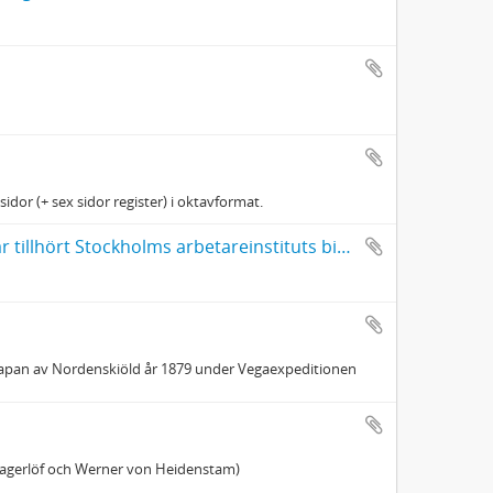
idor (+ sex sidor register) i oktavformat.
A. Carlsson, Anteckningar till bibliska historien och katekesen. Har tillhört Stockholms arbetareinstituts bibliotek
 i Japan av Nordenskiöld år 1879 under Vegaexpeditionen
a Lagerlöf och Werner von Heidenstam)