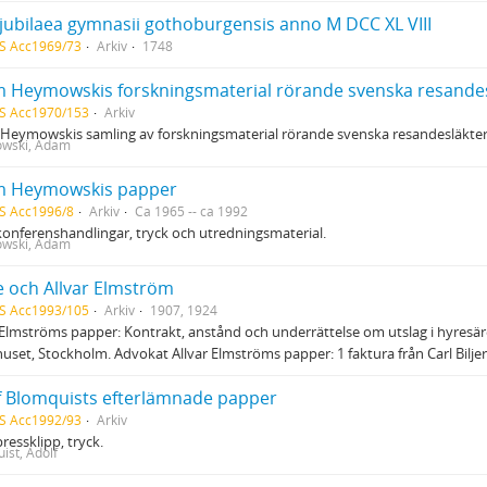
 jubilaea gymnasii gothoburgensis anno M DCC XL VIII
S Acc1969/73
Arkiv
1748
 Heymowskis forskningsmaterial rörande svenska resandes
S Acc1970/153
Arkiv
Heymowskis samling av forskningsmaterial rörande svenska resandesläkter
wski, Adam
 Heymowskis papper
S Acc1996/8
Arkiv
Ca 1965 -- ca 1992
konferenshandlingar, tryck och utredningsmaterial.
wski, Adam
e och Allvar Elmström
S Acc1993/105
Arkiv
1907, 1924
Elmströms papper: Kontrakt, anstånd och underrättelse om utslag i hyresär
uset, Stockholm. Advokat Allvar Elmströms papper: 1 faktura från Carl Bilje
f Blomquists efterlämnade papper
S Acc1992/93
Arkiv
pressklipp, tryck.
ist, Adolf