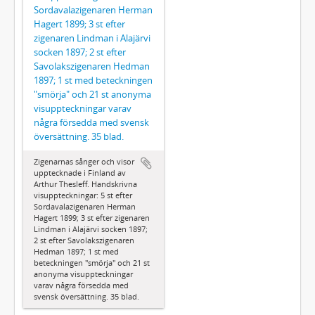
Sordavalazigenaren Herman
Hagert 1899; 3 st efter
zigenaren Lindman i Alajärvi
socken 1897; 2 st efter
Savolakszigenaren Hedman
1897; 1 st med beteckningen
"smörja" och 21 st anonyma
visuppteckningar varav
några försedda med svensk
översättning. 35 blad.
Zigenarnas sånger och visor
upptecknade i Finland av
Arthur Thesleff. Handskrivna
visuppteckningar: 5 st efter
Sordavalazigenaren Herman
Hagert 1899; 3 st efter zigenaren
Lindman i Alajärvi socken 1897;
2 st efter Savolakszigenaren
Hedman 1897; 1 st med
beteckningen "smörja" och 21 st
anonyma visuppteckningar
varav några försedda med
svensk översättning. 35 blad.