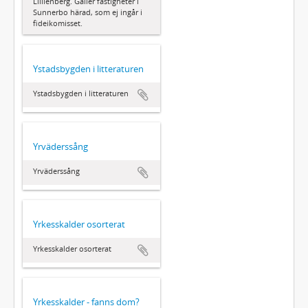
Lillienberg. Gäller fastigheter i
Sunnerbo härad, som ej ingår i
fideikomisset.
Ystadsbygden i litteraturen
Ystadsbygden i litteraturen
Yrväderssång
Yrväderssång
Yrkesskalder osorterat
Yrkesskalder osorterat
Yrkesskalder - fanns dom?