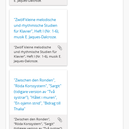
E. Jaques-Dalcroze.
"Zwölf kleine melodische
und rhythmische Studien
für Klavier", Heft I (Nr. 1-6),
musik E. Jaques-Dalcroze.
"Zwölf kleine melodische
und rhythmische Studien für
Klavier", Heft I (Nr. 1-6), musik E.
Jaques-Dalcroze.
"Zwischen den Ronden",
"Röda Korssystern", "Sargit"
(tidigare version av "Två
systrar"), "Hålet i muren",
"En ojämn strid", "Bidrag till
Thalia"
"Zwischen den Ronden",
"Röda Korssystern", "Sargit"
(tidigare version av "Två systrar"),