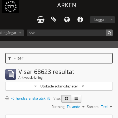
ARKEN
Logga in
ökingångar
Filter
Visar 68623 resultat
Arkivbeskrivning
Utökade sökmöjligheter
Förhandsgranska utskrift
Visa:
Riktning:
Fallande
Sortera:
Titel