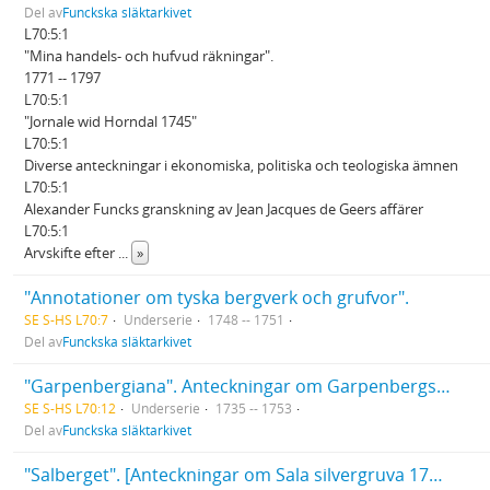
Del av
Funckska släktarkivet
L70:5:1
"Mina handels- och hufvud räkningar".
1771 -- 1797
L70:5:1
"Jornale wid Horndal 1745"
L70:5:1
Diverse anteckningar i ekonomiska, politiska och teologiska ämnen
L70:5:1
Alexander Funcks granskning av Jean Jacques de Geers affärer
L70:5:1
Arvskifte efter
...
»
"Annotationer om tyska bergverk och grufvor".
SE S-HS L70:7
Underserie
1748 -- 1751
Del av
Funckska släktarkivet
"Garpenbergiana". Anteckningar om Garpenbergs kopparverk.
SE S-HS L70:12
Underserie
1735 -- 1753
Del av
Funckska släktarkivet
"Salberget". [Anteckningar om Sala silvergruva 1740].