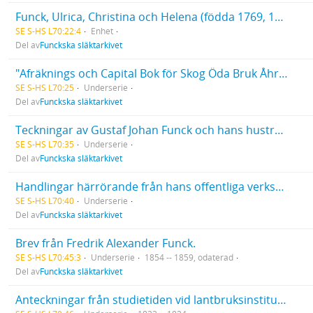
Funck, Ulrica, Christina och Helena (födda 1769, 1771 respektive 1772. Alla döda 1775), Diverse papper
SE S-HS L70:22:4
Enhet
Del av
Funckska släktarkivet
"Afräknings och Capital Bok för Skog Öda Bruk Åhr 1797". [Räkenskaper för ett fingerat bruk för övnings skull uppställda av Gustaf Johan Funck.]
SE S-HS L70:25
Underserie
Del av
Funckska släktarkivet
Teckningar av Gustaf Johan Funck och hans hustru Caroline Ehrenborg
SE S-HS L70:35
Underserie
Del av
Funckska släktarkivet
Handlingar härrörande från hans offentliga verksamhet: handlingar rörande Göta kanal. [Fredrik Alexander Funck var direktör för Östra distriktet 1863-1874.]
SE S-HS L70:40
Underserie
Del av
Funckska släktarkivet
Brev från Fredrik Alexander Funck.
SE S-HS L70:45:3
Underserie
1854 -- 1859, odaterad
Del av
Funckska släktarkivet
Anteckningar från studietiden vid lantbruksinstitutet i Möglin i Preussen.