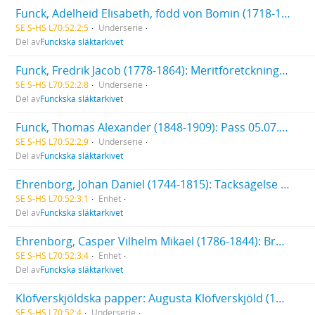
Funck, Adelheid Elisabeth, född von Bomin (1718-1778): Begravningsverser vid hennes jordfästning 1778
SE S-HS L70:52:2:5
Underserie
Del av
Funckska släktarkivet
Funck, Fredrik Jacob (1778-1864): Meritföretckning (1807). Brev (1858-1862) från och till Fredrik Jacob Funck.
SE S-HS L70:52:2:8
Underserie
Del av
Funckska släktarkivet
Funck, Thomas Alexander (1848-1909): Pass 05.07.1873. Brev, 1 st., 1880, till Th. A. Funck
SE S-HS L70:52:2:9
Underserie
Del av
Funckska släktarkivet
Ehrenborg, Johan Daniel (1744-1815): Tacksägelse 1815. Bouppteckning. Arvskifte
SE S-HS L70:52:3:1
Enhet
Del av
Funckska släktarkivet
Ehrenborg, Casper Vilhelm Mikael (1786-1844): Brev från Gustaf Ehrenborg (1795-1858), 1 st., 1845
SE S-HS L70:52:3:4
Enhet
Del av
Funckska släktarkivet
Klöfverskjöldska papper: Augusta Klöfverskjöld (1799-1814), Räkenskaper för tiden 1810-1814,, uppsatta av O. J. Risellschöld. - Carl Klöfverskjöld (1797-1879), 2 handlingar rörande kapten Carl Klöfverskjölds affärer [varav den ena uppsatt av Fredrik Aleander Funck].
SE S-HS L70:52:4
Underserie