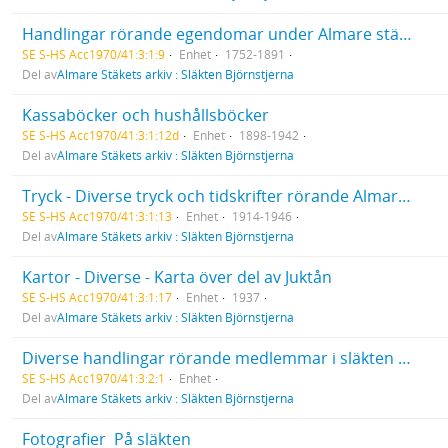
Handlingar rörande egendomar under Almare stäket  Diverse
SE S-HS Acc1970/41:3:1:9
Enhet
1752-1891
Del av
Almare Stäkets arkiv : Släkten Björnstjerna
Kassaböcker och hushållsböcker
SE S-HS Acc1970/41:3:1:12d
Enhet
1898-1942
Del av
Almare Stäkets arkiv : Släkten Björnstjerna
Tryck - Diverse tryck och tidskrifter rörande Almare Stäket
SE S-HS Acc1970/41:3:1:13
Enhet
1914-1946
Del av
Almare Stäkets arkiv : Släkten Björnstjerna
Kartor - Diverse - Karta över del av Juktån
SE S-HS Acc1970/41:3:1:17
Enhet
1937
Del av
Almare Stäkets arkiv : Släkten Björnstjerna
Diverse handlingar rörande medlemmar i släkten Björnstjerna  akter med personliga handlingar
SE S-HS Acc1970/41:3:2:1
Enhet
Del av
Almare Stäkets arkiv : Släkten Björnstjerna
Fotografier  På släkten