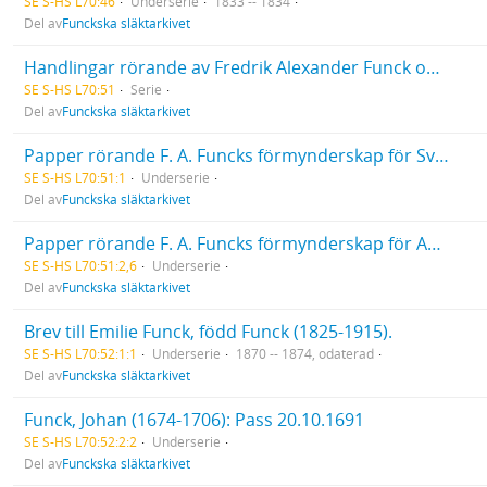
SE S-HS L70:46
Underserie
1833 -- 1834
Del av
Funckska släktarkivet
Handlingar rörande av Fredrik Alexander Funck omhänderhavda förmyndarskap: Svante Banér, Caroline Funck, Gustaf Otto Funck, August, Wilhelm och Emilie Thollander, Ella Nejdel, Hedda Gustafva von Yhlen
SE S-HS L70:51
Serie
Del av
Funckska släktarkivet
Papper rörande F. A. Funcks förmynderskap för Svante Banér
SE S-HS L70:51:1
Underserie
Del av
Funckska släktarkivet
Papper rörande F. A. Funcks förmynderskap för August Thollander (1841-1930)
SE S-HS L70:51:2,6
Underserie
Del av
Funckska släktarkivet
Brev till Emilie Funck, född Funck (1825-1915).
SE S-HS L70:52:1:1
Underserie
1870 -- 1874, odaterad
Del av
Funckska släktarkivet
Funck, Johan (1674-1706): Pass 20.10.1691
SE S-HS L70:52:2:2
Underserie
Del av
Funckska släktarkivet