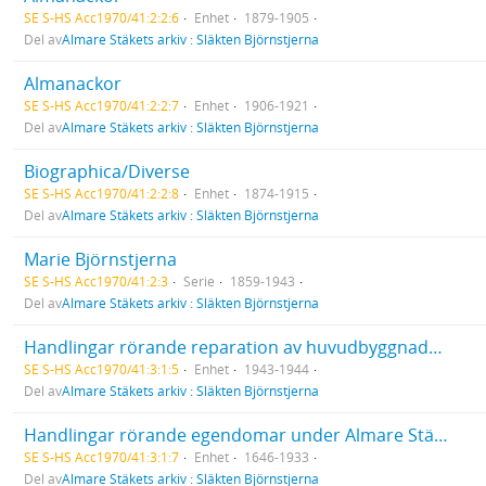
SE S-HS Acc1970/41:2:2:6
Enhet
1879-1905
Del av
Almare Stäkets arkiv : Släkten Björnstjerna
Almanackor
SE S-HS Acc1970/41:2:2:7
Enhet
1906-1921
Del av
Almare Stäkets arkiv : Släkten Björnstjerna
Biographica/Diverse
SE S-HS Acc1970/41:2:2:8
Enhet
1874-1915
Del av
Almare Stäkets arkiv : Släkten Björnstjerna
Marie Björnstjerna
SE S-HS Acc1970/41:2:3
Serie
1859-1943
Del av
Almare Stäkets arkiv : Släkten Björnstjerna
Handlingar rörande reparation av huvudbyggnaden
SE S-HS Acc1970/41:3:1:5
Enhet
1943-1944
Del av
Almare Stäkets arkiv : Släkten Björnstjerna
Handlingar rörande egendomar under Almare Stäket  Diverse
SE S-HS Acc1970/41:3:1:7
Enhet
1646-1933
Del av
Almare Stäkets arkiv : Släkten Björnstjerna