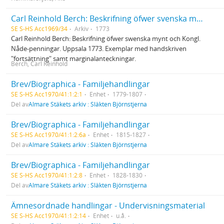
Carl Reinhold Berch: Beskrifning öfwer svenska mynt...
SE S-HS Acc1969/34
Arkiv
1773
Carl Reinhold Berch: Beskrifning öfwer swenska mynt och Kongl.
Nåde-penningar. Uppsala 1773. Exemplar med handskriven
"fortsättning" samt marginalanteckningar.
Berch, Carl Reinhold
Brev/Biographica - Familjehandlingar
SE S-HS Acc1970/41:1:2:1
Enhet
1779-1807
Del av
Almare Stäkets arkiv : Släkten Björnstjerna
Brev/Biographica - Familjehandlingar
SE S-HS Acc1970/41:1:2:6a
Enhet
1815-1827
Del av
Almare Stäkets arkiv : Släkten Björnstjerna
Brev/Biographica - Familjehandlingar
SE S-HS Acc1970/41:1:2:8
Enhet
1828-1830
Del av
Almare Stäkets arkiv : Släkten Björnstjerna
Ämnesordnade handlingar - Undervisningsmaterial
SE S-HS Acc1970/41:1:2:14
Enhet
u.å.