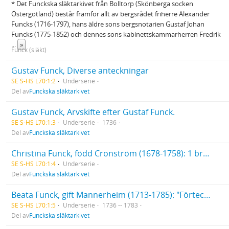
* Det Funckska släktarkivet från Bolltorp (Skönberga socken
Östergötland) består framför allt av bergsrådet friherre Alexander
Funcks (1716-1797), hans äldre sons bergsnotarien Gustaf Johan
Funcks (1775-1852) och dennes sons kabinettskammarherren Fredrik
...
»
Funck (släkt)
Gustav Funck, Diverse anteckningar
SE S-HS L70:1:2
Underserie
Del av
Funckska släktarkivet
Gustav Funck, Arvskifte efter Gustaf Funck.
SE S-HS L70:1:3
Underserie
1736
Del av
Funckska släktarkivet
Christina Funck, född Cronström (1678-1758): 1 brev till Christina Funck (1736). Testamente (1744). Diverse papper rörande Christina Funcks sterbhus
SE S-HS L70:1:4
Underserie
Del av
Funckska släktarkivet
Beata Funck, gift Mannerheim (1713-1785): "Förteckning på det doter Beata Funck hafwet bekommit till medgift utur huset d 1 Decemb. 1736". [Uppsatt av Christina Funck, född Cronström.]. Testamente (1775). Brev till Beata Funck, 6 st. (1783).
SE S-HS L70:1:5
Underserie
1736 -- 1783
Del av
Funckska släktarkivet