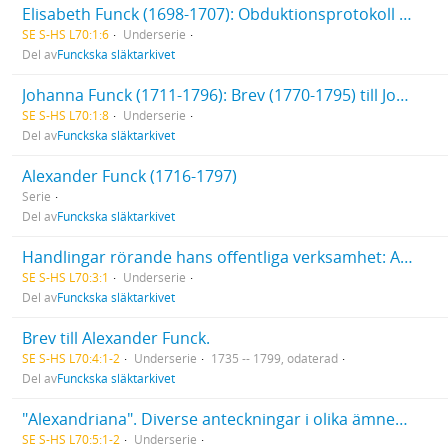
Elisabeth Funck (1698-1707): Obduktionsprotokoll av provinsialläkare Per Elfving
SE S-HS L70:1:6
Underserie
Del av
Funckska släktarkivet
Johanna Funck (1711-1796): Brev (1770-1795) till Johanna Funck. Franska skrivövningar av Johanna Funck. Fröken Johanna Funck, Räkenskaper, bouppteckning med mera
SE S-HS L70:1:8
Underserie
Del av
Funckska släktarkivet
Alexander Funck (1716-1797)
Serie
Del av
Funckska släktarkivet
Handlingar rörande hans offentliga verksamhet: Anteckningar om bergmästareförrättningar i Södermanland, Östergötland och Småland
SE S-HS L70:3:1
Underserie
Del av
Funckska släktarkivet
Brev till Alexander Funck.
SE S-HS L70:4:1-2
Underserie
1735 -- 1799, odaterad
Del av
Funckska släktarkivet
"Alexandriana". Diverse anteckningar i olika ämnen. Tom 1-2. 2 band
SE S-HS L70:5:1-2
Underserie