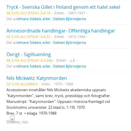
Tryck - Svenska Gillet i Finland genom ett halvt sekel
SE S-HS Acc1970/41:3:4:19
Enhet
1887-1937
Del av
Almare Stäkets arkiv : Släkten Björnstjerna
Ämnesordnade handlingar- Offentliga handlingar
SE S-HS Acc1970/41:3:4:22
Enhet
1815-1904
Del av
Almare Stäkets arkiv : Släkten Björnstjerna
Övrigt - Sigillsamling
SE S-HS Acc1970/41:3:4:24b
Enhet
u.å.
Del av
Almare Stäkets arkiv : Släkten Björnstjerna
Nils Mickwitz: Katynmorden
SE S-HS Acc2009/3
Arkiv
1970 - 1988
Accessionen innehåller Nils Mickwitz akademiska uppsats
"Katynmorden", samt brev, tryck, pressklipp och fotografier.
Manuskript: "Katynmorden". Uppsats i historia framlagd vid
Stockholms universitet. 22 blad (s. 1-19). 1970
Brev, 7 st. + bilaga. 1970-1988
...
»
Mickwitz, Nils