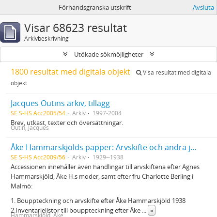
Förhandsgranska utskrift
Avsluta
Visar 68623 resultat
Arkivbeskrivning
Utökade sökmöjligheter
1800 resultat med digitala objekt
Visa resultat med digitala
objekt
Jacques Outins arkiv, tillägg
SE S-HS Acc2005/54
Arkiv
1997-2004
Brev, utkast, texter och översättningar.
Outin, Jacques
Åke Hammarskjölds papper: Arvskifte och andra juridiska handlingar
SE S-HS Acc2009/56
Arkiv
1929--1938
Accessionen innehåller även handlingar till arvskiftena efter Agnes
Hammarskjöld, Åke H:s moder, samt efter fru Charlotte Berling i
Malmö:
1. Bouppteckning och arvskifte efter Åke Hammarskjöld 1938
2.Inventarielistor till bouppteckning efter Åke
...
»
Hammarskjöld, Åke