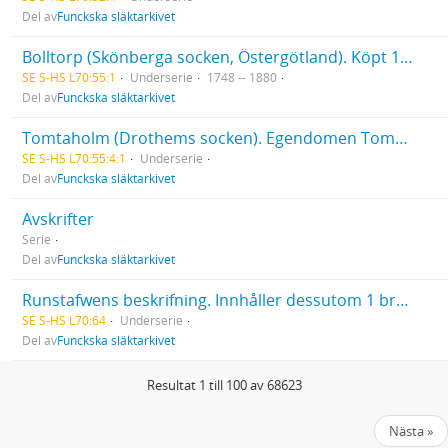
Del av
Funckska släktarkivet
Bolltorp (Skönberga socken, Östergötland). Köpt 1815 av Gustaf Johan Funck. Köpebrev, inteckningar.
SE S-HS L70:55:1
Underserie
1748 -- 1880
Del av
Funckska släktarkivet
Tomtaholm (Drothems socken). Egendomen Tomtaholm med underlydande gårdar köptes av bergsrådet Alexander Funck 1770. Den bundna volymen inleds med en historisk beskrivning av egendomen gjord av Gustaf Johan Funck. Nr 1 i samma volym är ett brev från Johan Banér (1596-1641) till översten Otto von Sack, 06.07.1637
SE S-HS L70:55:4:1
Underserie
Del av
Funckska släktarkivet
Avskrifter
Serie
Del av
Funckska släktarkivet
Runstafwens beskrifning. Innhåller dessutom 1 brev (1968) till Olof von Feilitzen.
SE S-HS L70:64
Underserie
Del av
Funckska släktarkivet
Resultat 1 till 100 av 68623
Nästa »