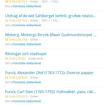
SE S-HS L70:15:1
Enhet
1631 -- 1742
Del av
Funckska släktarkivet
Utdrag af de wid Sahlberget befintl. grufwe relationer med register.
SE S-HS L70:15:2
Enhet
1631 -- 1742
Del av
Funckska släktarkivet
Moberg, Mobergs försök åfwan Gudmundstorpet på stadsens utmark
SE S-HS L70:15:9
Enhet
Del av
Funckska släktarkivet
Ritningar och stadsvyer
SE S-HS L70:20
Underserie
Del av
Funckska släktarkivet
Funck, Alexander Olof (1763-1772): Diverse papper
SE S-HS L70:22:2
Enhet
Del av
Funckska släktarkivet
Funck, Carl Sten (1765-1792): Fullmakter, pass, räkenskaper, dagboksanteckningar; fadern Alexander Funcks föreskrifter om hans studier och uppfostran med mera. Brev (1780-1785, odaterad) till och från Carl Sten Funck.
SE S-HS L70:22:3
Enhet
Del av
Funckska släktarkivet