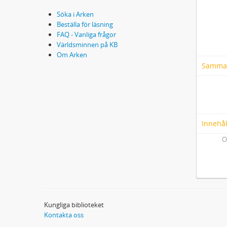
Söka i Arken
Beställa för läsning
FAQ - Vanliga frågor
Världsminnen på KB
Om Arken
Samma
Innehål
O
Kungliga biblioteket
Kontakta oss