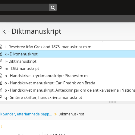
c - Almanackor m.m.
d - Resedagbok, 25 april - 16 juli 1864
e - Annotationsbok, med diverse anteckningar
f - Anteckningar
 k - Diktmanuskript
g - Utkast till skrivelser och protokoll m.m.
h - Berättelse över en utrikes resa som Letterstedsk stipendiat 1864-1865
i - Resebrev från Grekland 1875, manuskript m.m.
k - Diktmanuskript
l - Diktmanuskript
m - Diktmanuskript
n - Handskrivet tryckmanuskript: Piranesi m.m.
o - Handskrivet manuskript: Carl Fredrik von Breda
p - Handskrivet manuskript: Anteckningar om de antika vaserna i Nati
q - Smärre skrifter, handskrivna manuskript
Nils Fredrik Sander, efterlämnade papper
Diktmanuskript
et