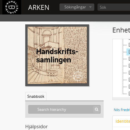
ARKEN
Sökingångar
Enhet
Snabbsök
Identit
Hjälpsidor