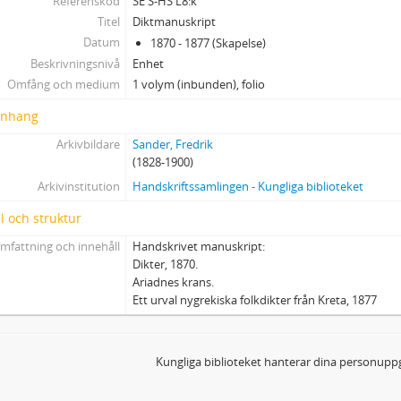
Referenskod
SE S-HS L8:k
Titel
Diktmanuskript
Datum
1870 - 1877 (Skapelse)
Beskrivningsnivå
Enhet
Omfång och medium
1 volym (inbunden), folio
nhang
Arkivbildare
Sander, Fredrik
(1828-1900)
Arkivinstitution
Handskriftssamlingen - Kungliga biblioteket
l och struktur
mfattning och innehåll
Handskrivet manuskript:
Dikter, 1870.
Ariadnes krans.
Ett urval nygrekiska folkdikter från Kreta, 1877
Kungliga biblioteket hanterar dina personuppg