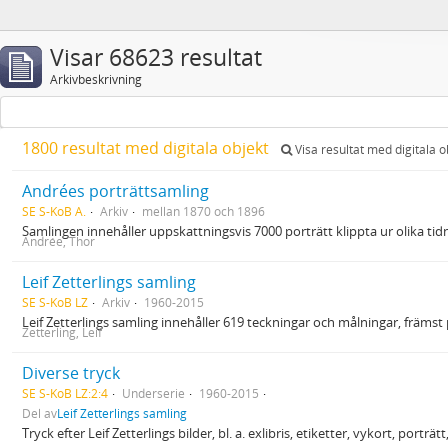
Visar 68623 resultat
Arkivbeskrivning
1800 resultat med digitala objekt
Visa resultat med digitala o
Andrées porträttsamling
SE S-KoB A.
Arkiv
mellan 1870 och 1896
Samlingen innehåller uppskattningsvis 7000 porträtt klippta ur olika ti
Andrée, Thor
Leif Zetterlings samling
SE S-KoB LZ
Arkiv
1960-2015
Leif Zetterlings samling innehåller 619 teckningar och målningar, främs
Zetterling, Leif
Diverse tryck
SE S-KoB LZ:2:4
Underserie
1960-2015
Del av
Leif Zetterlings samling
Tryck efter Leif Zetterlings bilder, bl. a. exlibris, etiketter, vykort, porträ