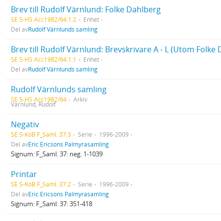
Brev till Rudolf Värnlund: Folke Dahlberg
SE S-HS Acc1982/94:1:2
Enhet
Del av
Rudolf Värnlunds samling
Brev till Rudolf Värnlund: Brevskrivare A - L (Utom Folke
SE S-HS Acc1982/94:1:1
Enhet
Del av
Rudolf Värnlunds samling
Rudolf Värnlunds samling
SE S-HS Acc1982/94
Arkiv
Värnlund, Rudolf
Negativ
SE S-KoB F_Saml. 37:3
Serie
1996-2009
Del av
Eric Ericsons Palmyrasamling
Signum: F_Saml. 37: neg. 1-1039
Printar
SE S-KoB F_Saml. 37:2
Serie
1996-2009
Del av
Eric Ericsons Palmyrasamling
Signum: F_Saml. 37: 351-418