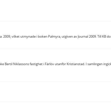
ca. 2009, vilket utmynade i boken Palmyra, utgiven av Journal 2009. Till KB
e Bertil Niklassons fastighet i Färlöv utanför Kristianstad. I samlingen ingi