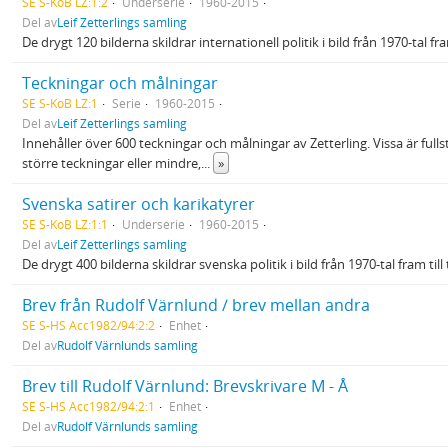
SE S-KoB LZ:1:2
Underserie
1960-2015
Del av
Leif Zetterlings samling
De drygt 120 bilderna skildrar internationell politik i bild från 1970-tal f
Teckningar och målningar
SE S-KoB LZ:1
Serie
1960-2015
Del av
Leif Zetterlings samling
Innehåller över 600 teckningar och målningar av Zetterling. Vissa är full
större teckningar eller mindre,
...
»
Svenska satirer och karikatyrer
SE S-KoB LZ:1:1
Underserie
1960-2015
Del av
Leif Zetterlings samling
De drygt 400 bilderna skildrar svenska politik i bild från 1970-tal fram ti
Brev från Rudolf Värnlund / brev mellan andra
SE S-HS Acc1982/94:2:2
Enhet
Del av
Rudolf Värnlunds samling
Brev till Rudolf Värnlund: Brevskrivare M - Å
SE S-HS Acc1982/94:2:1
Enhet
Del av
Rudolf Värnlunds samling