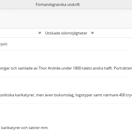
Förhandsgranska utskrift
Utökade sökmöjligheter
bjekt
dningar och samlade av Thor Andrée under 1800-talets andra hälft. Porträtten
t politiska karikatyrer, men även bokomslag, logotyper samt närmare 400 tryc
tt, karikatyrer och satirer mm.