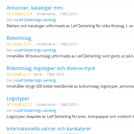
Annonser, kataloger mm.
SE S-KoB LZ:2:3
Underserie
1960-2015
Del av
Leif Zetterlings samling
Reklam och kataloger utformade av Leif Zetterling för olika företag, t. ex
Bokomslag
SE S-KoB LZ:2:1
Underserie
1960-2015
Del av
Leif Zetterlings samling
Innehåller 89 bokomslag utformade av Leif Zetterling, som givits ut på b
Bokomslag, logotyper och diverse tryck
SE S-KoB LZ:2
Serie
1960-2015
Del av
Leif Zetterlings samling
Innehåller drygt 500 bilder bestående av bokomslag, logotyper, annonse
Logotyper
SE S-KoB LZ:2:2
Underserie
1960-2015
Del av
Leif Zetterlings samling
Logotyper skapade av Leif Zetterling för brev, brevpapper och visitkort
Internationella satirer och karikatyrer