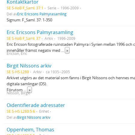
Kontaktkartor
SE S-KoB F_Saml. 37:1
Serie
1996-2009
Del av
Eric Ericsons Palmyrasamling
Signum: F_Saml. 37: 1-350
Eric Ericsons Palmyrasamling
SE S-KoB F_Saml. 37
Arkiv
1996-2009
Eric Ericson fotograferade ruinstaden Palmyra i Syrien mellan 1996 och 
innehåller främst negativ med
...
»
Ericson, Eric
Birgit Nilssons arkiv
SE S-HS L280
Arkiv
ca 1935--2005
Arkivet utgörs av det material som fanns i Birgit Nilssons och hennes mak
digitala samlingar (DS).
Förutom
...
»
Nilsson, Birgit
Oidentifierade adressater
SE S-HS L280:5:6
Enhet
Del av
Birgit Nilssons arkiv
Oppenheim, Thomas