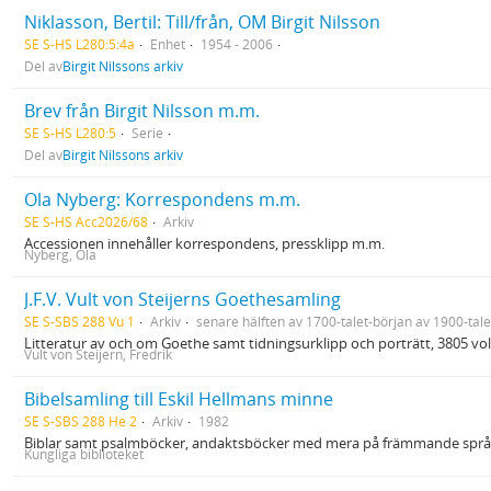
Niklasson, Bertil: Till/från, OM Birgit Nilsson
SE S-HS L280:5:4a
Enhet
1954 - 2006
Del av
Birgit Nilssons arkiv
Brev från Birgit Nilsson m.m.
SE S-HS L280:5
Serie
Del av
Birgit Nilssons arkiv
Ola Nyberg: Korrespondens m.m.
SE S-HS Acc2026/68
Arkiv
Accessionen innehåller korrespondens, pressklipp m.m.
Nyberg, Ola
J.F.V. Vult von Steijerns Goethesamling
SE S-SBS 288 Vu 1
Arkiv
senare hälften av 1700-talet-början av 1900-tale
Litteratur av och om Goethe samt tidningsurklipp och porträtt, 3805 v
Vult von Steijern, Fredrik
Bibelsamling till Eskil Hellmans minne
SE S-SBS 288 He 2
Arkiv
1982
Biblar samt psalmböcker, andaktsböcker med mera på främmande språk
Kungliga biblioteket