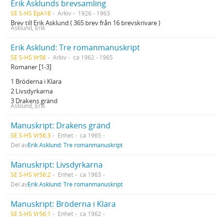
Erik Asklunds brevsamling
SE S-HS EpA18
Arkiv
1926 - 1963
Brev till Erik Asklund ( 365 brev från 16 brevskrivare )
Asklund, Erik
Erik Asklund: Tre romanmanuskript
SE S-HS Vr56
Arkiv
ca 1962 - 1965
Romaner [1-3]
1 Bröderna i Klara
2 Livsdyrkarna
3 Drakens gränd
Asklund, Erik
Manuskript: Drakens gränd
SE S-HS Vr56:3
Enhet
ca 1965
Del av
Erik Asklund: Tre romanmanuskript
Manuskript: Livsdyrkarna
SE S-HS Vr56:2
Enhet
ca 1963
Del av
Erik Asklund: Tre romanmanuskript
Manuskript: Bröderna i Klara
SE S-HS Vr56:1
Enhet
ca 1962