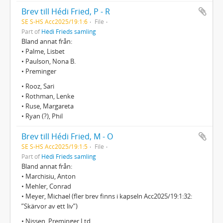
Brev till Hédi Fried, P - R
SE S-HS Acc2025/19:1:6
File
Part of
Hédi Frieds samling
Bland annat från:
• Palme, Lisbet
• Paulson, Nona B.
• Preminger
• Rooz, Sari
• Rothman, Lenke
• Ruse, Margareta
• Ryan (?), Phil
Brev till Hédi Fried, M - O
SE S-HS Acc2025/19:1:5
File
Part of
Hédi Frieds samling
Bland annat från:
• Marchisiu, Anton
• Mehler, Conrad
• Meyer, Michael (fler brev finns i kapseln Acc2025/19:1:32:
”Skärvor av ett liv”)
• Nissen, Preminger Ltd.