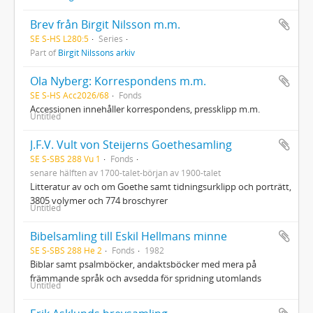
Brev från Birgit Nilsson m.m.
SE S-HS L280:5
Series
Part of
Birgit Nilssons arkiv
Ola Nyberg: Korrespondens m.m.
SE S-HS Acc2026/68
Fonds
Accessionen innehåller korrespondens, pressklipp m.m.
Untitled
J.F.V. Vult von Steijerns Goethesamling
SE S-SBS 288 Vu 1
Fonds
senare hälften av 1700-talet-början av 1900-talet
Litteratur av och om Goethe samt tidningsurklipp och porträtt,
3805 volymer och 774 broschyrer
Untitled
Bibelsamling till Eskil Hellmans minne
SE S-SBS 288 He 2
Fonds
1982
Biblar samt psalmböcker, andaktsböcker med mera på
främmande språk och avsedda för spridning utomlands
Untitled