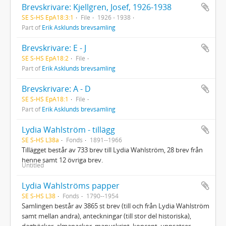
Brevskrivare: Kjellgren, Josef, 1926-1938
SE S-HS EpA18:3:1
File
1926 - 1938
Part of
Erik Asklunds brevsamling
Brevskrivare: E - J
SE S-HS EpA18:2
File
Part of
Erik Asklunds brevsamling
Brevskrivare: A - D
SE S-HS EpA18:1
File
Part of
Erik Asklunds brevsamling
Lydia Wahlström - tillägg
SE S-HS L38a
Fonds
1891--1966
Tillägget består av 733 brev till Lydia Wahlström, 28 brev från
henne samt 12 övriga brev.
Untitled
Lydia Wahlströms papper
SE S-HS L38
Fonds
1790--1954
Samlingen består av 3865 st brev (till och från Lydia Wahlström
samt mellan andra), anteckningar (till stor del historiska),
dagböcker, almanackor, manuskript, koncept, uppsatser,