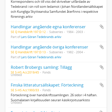
Korrespondens och till viss del skrivelser utfärdade av
Tedebrand i sin roll som ledamot i Johan Nordlandersällskapet
och Kungliga Skytteanska Samfundet återfinns i respektive
förenings arkiv
Handlingar angående egna konferenser
SE Q Handskrift 197:D:12
Subseries
1984 - 2003
Part of
Lars Göran Tedebrands arkiv
Handlingar angående övriga konferenser
SE Q Handskrift 197:D:13
Subseries
1982 - 2004
Part of
Lars Göran Tedebrands arkiv
Robert Brobergs samling: Tillägg
SE S-HS Acc2019/45
Fonds
Untitled
Finska litteratursällskapet: Förteckning
SE S-HS Acc1993/33
Fonds
Förteckning över handskriftssamlingen. 26 sidor i 4 häften.
Suomalaisen kirjallisuuden seuran käsikirjoitusarkisto
Untitled