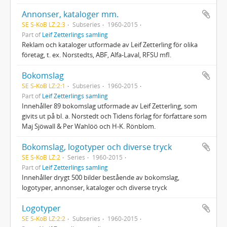
Annonser, kataloger mm.
SE S-KoB LZ:2:3
Subseries
1960-2015
Part of
Leif Zetterlings samling
Reklam och kataloger utformade av Leif Zetterling för olika
företag, t. ex. Norstedts, ABF, Alfa-Laval, RFSU mfl.
Bokomslag
SE S-KoB LZ:2:1
Subseries
1960-2015
Part of
Leif Zetterlings samling
Innehåller 89 bokomslag utformade av Leif Zetterling, som
givits ut på bl. a. Norstedt och Tidens förlag för författare som
Maj Sjöwall & Per Wahlöö och H-K. Rönblom.
Bokomslag, logotyper och diverse tryck
SE S-KoB LZ:2
Series
1960-2015
Part of
Leif Zetterlings samling
Innehåller drygt 500 bilder bestående av bokomslag,
logotyper, annonser, kataloger och diverse tryck
Logotyper
SE S-KoB LZ:2:2
Subseries
1960-2015