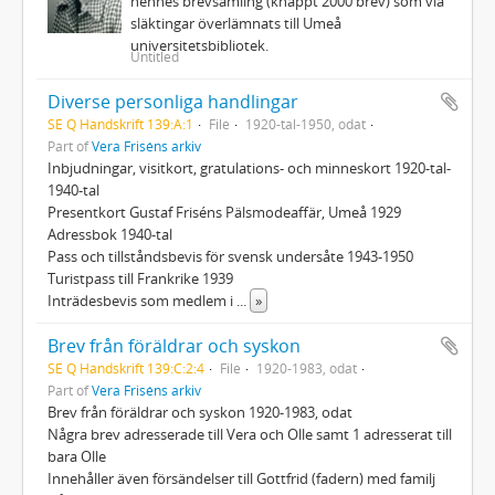
hennes brevsamling (knappt 2000 brev) som via
släktingar överlämnats till Umeå
universitetsbibliotek.
Untitled
Diverse personliga handlingar
SE Q Handskrift 139:A:1
File
1920-tal-1950, odat
Part of
Vera Friséns arkiv
Inbjudningar, visitkort, gratulations- och minneskort 1920-tal-
1940-tal
Presentkort Gustaf Friséns Pälsmodeaffär, Umeå 1929
Adressbok 1940-tal
Pass och tillståndsbevis för svensk undersåte 1943-1950
Turistpass till Frankrike 1939
Inträdesbevis som medlem i
...
»
Brev från föräldrar och syskon
SE Q Handskrift 139:C:2:4
File
1920-1983, odat
Part of
Vera Friséns arkiv
Brev från föräldrar och syskon 1920-1983, odat
Några brev adresserade till Vera och Olle samt 1 adresserat till
bara Olle
Innehåller även försändelser till Gottfrid (fadern) med familj