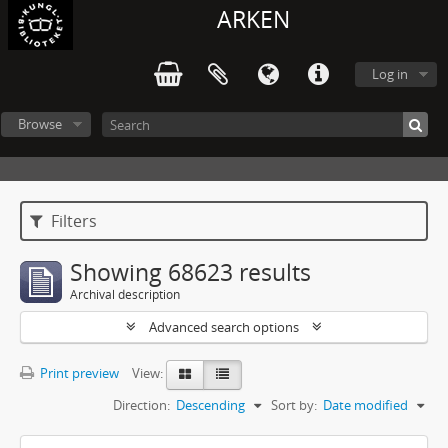
ARKEN
Log in
Browse
Filters
Showing 68623 results
Archival description
Advanced search options
Print preview
View:
Direction:
Descending
Sort by:
Date modified