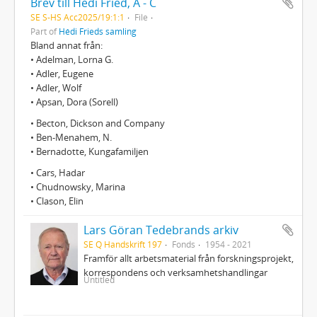
Brev till Hédi Fried, A - C
SE S-HS Acc2025/19:1:1
File
Part of
Hédi Frieds samling
Bland annat från:
• Adelman, Lorna G.
• Adler, Eugene
• Adler, Wolf
• Apsan, Dora (Sorell)
• Becton, Dickson and Company
• Ben-Menahem, N.
• Bernadotte, Kungafamiljen
• Cars, Hadar
• Chudnowsky, Marina
• Clason, Elin
Lars Göran Tedebrands arkiv
SE Q Handskrift 197
Fonds
1954 - 2021
Framför allt arbetsmaterial från forskningsprojekt,
korrespondens och verksamhetshandlingar
Untitled