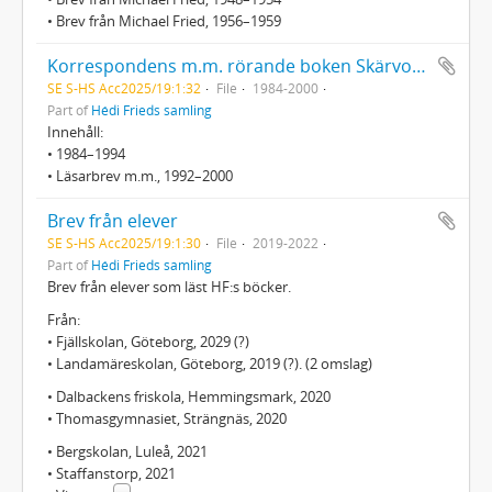
• Brev från Michael Fried, 1956–1959
Korrespondens m.m. rörande boken Skärvor av ett liv/Fragments of a Life
SE S-HS Acc2025/19:1:32
File
1984-2000
Part of
Hédi Frieds samling
Innehåll:
• 1984–1994
• Läsarbrev m.m., 1992–2000
Brev från elever
SE S-HS Acc2025/19:1:30
File
2019-2022
Part of
Hédi Frieds samling
Brev från elever som läst HF:s böcker.
Från:
• Fjällskolan, Göteborg, 2029 (?)
• Landamäreskolan, Göteborg, 2019 (?). (2 omslag)
• Dalbackens friskola, Hemmingsmark, 2020
• Thomasgymnasiet, Strängnäs, 2020
• Bergskolan, Luleå, 2021
• Staffanstorp, 2021