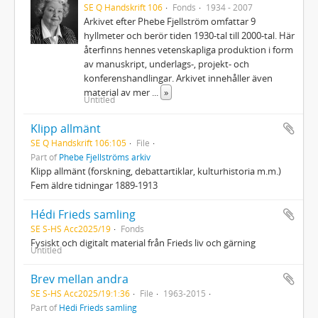
SE Q Handskrift 106
Fonds
1934 - 2007
Arkivet efter Phebe Fjellström omfattar 9
hyllmeter och berör tiden 1930‐tal till 2000‐tal. Här
återfinns hennes vetenskapliga produktion i form
av manuskript, underlags‐, projekt‐ och
konferenshandlingar. Arkivet innehåller även
material av mer
...
»
Untitled
Klipp allmänt
SE Q Handskrift 106:105
File
Part of
Phebe Fjellströms arkiv
Klipp allmänt (forskning, debattartiklar, kulturhistoria m.m.)
Fem äldre tidningar 1889-1913
Hédi Frieds samling
SE S-HS Acc2025/19
Fonds
Fysiskt och digitalt material från Frieds liv och gärning
Untitled
Brev mellan andra
SE S-HS Acc2025/19:1:36
File
1963-2015
Part of
Hédi Frieds samling