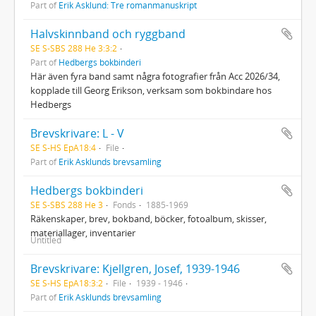
Part of
Erik Asklund: Tre romanmanuskript
Halvskinnband och ryggband
SE S-SBS 288 He 3:3:2
Part of
Hedbergs bokbinderi
Här även fyra band samt några fotografier från Acc 2026/34,
kopplade till Georg Erikson, verksam som bokbindare hos
Hedbergs
Brevskrivare: L - V
SE S-HS EpA18:4
File
Part of
Erik Asklunds brevsamling
Hedbergs bokbinderi
SE S-SBS 288 He 3
Fonds
1885-1969
Räkenskaper, brev, bokband, böcker, fotoalbum, skisser,
materiallager, inventarier
Untitled
Brevskrivare: Kjellgren, Josef, 1939-1946
SE S-HS EpA18:3:2
File
1939 - 1946
Part of
Erik Asklunds brevsamling