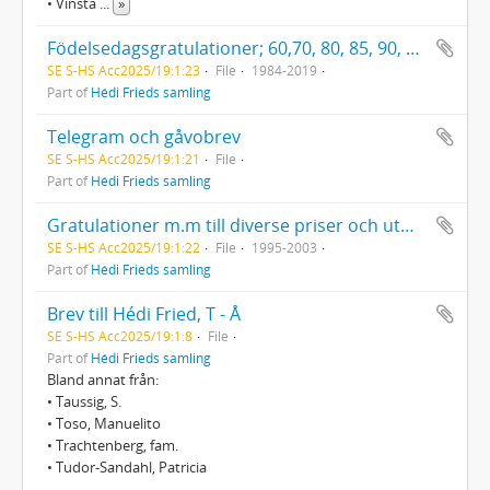
• Vinsta
...
»
Födelsedagsgratulationer; 60,70, 80, 85, 90, och 95 år
SE S-HS Acc2025/19:1:23
File
1984-2019
Part of
Hédi Frieds samling
Telegram och gåvobrev
SE S-HS Acc2025/19:1:21
File
Part of
Hédi Frieds samling
Gratulationer m.m till diverse priser och utmärkelser
SE S-HS Acc2025/19:1:22
File
1995-2003
Part of
Hédi Frieds samling
Brev till Hédi Fried, T - Å
SE S-HS Acc2025/19:1:8
File
Part of
Hédi Frieds samling
Bland annat från:
• Taussig, S.
• Toso, Manuelito
• Trachtenberg, fam.
• Tudor-Sandahl, Patricia