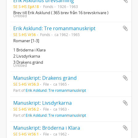
Erik Asklunds brevsamling
SE S-HS EpA18
Fonds
1926 - 1963
Brev till Erik Asklund ( 365 brev från 16 brevskrivare )
Untitled
Erik Asklund: Tre romanmanuskript
SE S-HS Vr56
Fonds
ca 1962 - 1965
Romaner [1-3]
1 Bröderna i Klara
2 Livsdyrkarna
3 Drakens gränd
Untitled
Manuskript: Drakens gränd
SE S-HS Vr56:3
File
ca 1965
Part of
Erik Asklund: Tre romanmanuskript
Manuskript: Livsdyrkarna
SE S-HS Vr56:2
File
ca 1963
Part of
Erik Asklund: Tre romanmanuskript
Manuskript: Bröderna i Klara
SE S-HS Vr56:1
File
ca 1962