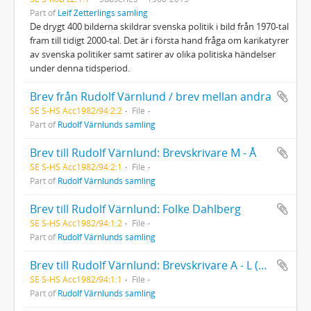
Part of
Leif Zetterlings samling
De drygt 400 bilderna skildrar svenska politik i bild från 1970-tal
fram till tidigt 2000-tal. Det är i första hand fråga om karikatyrer
av svenska politiker samt satirer av olika politiska händelser
under denna tidsperiod.
Brev från Rudolf Värnlund / brev mellan andra
SE S-HS Acc1982/94:2:2
File
Part of
Rudolf Värnlunds samling
Brev till Rudolf Värnlund: Brevskrivare M - Å
SE S-HS Acc1982/94:2:1
File
Part of
Rudolf Värnlunds samling
Brev till Rudolf Värnlund: Folke Dahlberg
SE S-HS Acc1982/94:1:2
File
Part of
Rudolf Värnlunds samling
Brev till Rudolf Värnlund: Brevskrivare A - L (Utom Folke Dahlberg)
SE S-HS Acc1982/94:1:1
File
Part of
Rudolf Värnlunds samling