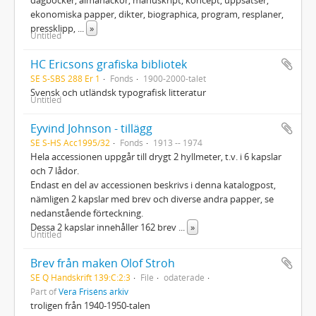
ekonomiska papper, dikter, biographica, program, resplaner,
pressklipp,
...
»
Untitled
HC Ericsons grafiska bibliotek
SE S-SBS 288 Er 1
Fonds
1900-2000-talet
Svensk och utländsk typografisk litteratur
Untitled
Eyvind Johnson - tillägg
SE S-HS Acc1995/32
Fonds
1913 -- 1974
Hela accessionen uppgår till drygt 2 hyllmeter, t.v. i 6 kapslar
och 7 lådor.
Endast en del av accessionen beskrivs i denna katalogpost,
nämligen 2 kapslar med brev och diverse andra papper, se
nedanstående förteckning.
Dessa 2 kapslar innehåller 162 brev
...
»
Untitled
Brev från maken Olof Stroh
SE Q Handskrift 139:C:2:3
File
odaterade
Part of
Vera Friséns arkiv
troligen från 1940-1950-talen