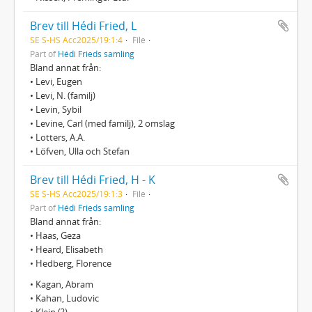
Brev till Hédi Fried, L
SE S-HS Acc2025/19:1:4
File
Part of
Hédi Frieds samling
Bland annat från:
• Levi, Eugen
• Levi, N. (familj)
• Levin, Sybil
• Levine, Carl (med familj), 2 omslag
• Lotters, A.A.
• Löfven, Ulla och Stefan
Brev till Hédi Fried, H - K
SE S-HS Acc2025/19:1:3
File
Part of
Hédi Frieds samling
Bland annat från:
• Haas, Geza
• Heard, Elisabeth
• Hedberg, Florence
• Kagan, Abram
• Kahan, Ludovic
• Klein (?)