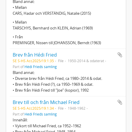
Bland annat:
• Mellan
CARS, Hadar och VERSTÄNDIG, Natalie (2015)
• Mellan
TARSCHYS, Bernhard och KLEIN, Adrian (1969)
• Från
PREMINGER, Nissen till JOHANSSON, Berndt (1963)
Brev från Hédi Fried
SE S-HS Acc2025/19:1:35
File
1950-2014 & odaterat
Part of
Hédi Frieds samling
Bland annat:
• Diverse brev från Hédi Fried, ca 1980–2014 & odat.
• Brev från Hédi Fried (?), ca 1950–1969 & odat.
• Brev från Hédi Fried till ”Joe” (kopior), 1992
Brev till och från Michael Fried
SE S-HS Acc2025/19:1:34
File
1948-1962
Part of
Hédi Frieds samling
Innehåll:
• Vykort till Michael Fried, ca 1952–1962
• Brev från Michael Fried, 1948–1954