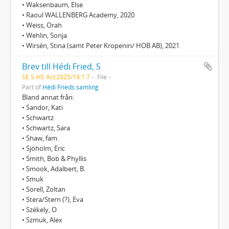
• Waksenbaum, Else
• Raoul WALLENBERG Academy, 2020
• Weiss, Orah
• Wehlin, Sonja
• Wirsén, Stina (samt Peter Kropenin/ HOB AB), 2021
Brev till Hédi Fried, S
SE S-HS Acc2025/19:1:7
File
Part of
Hédi Frieds samling
Bland annat från:
• Sandor, Kati
• Schwartz
• Schwartz, Sara
• Shaw, fam.
• Sjöholm, Eric
• Smith, Bob & Phyllis
• Smook, Adalbert, B.
• Smuk
• Sorell, Zoltan
• Stera/Stern (?), Eva
• Székely, O
• Szmuk, Alex