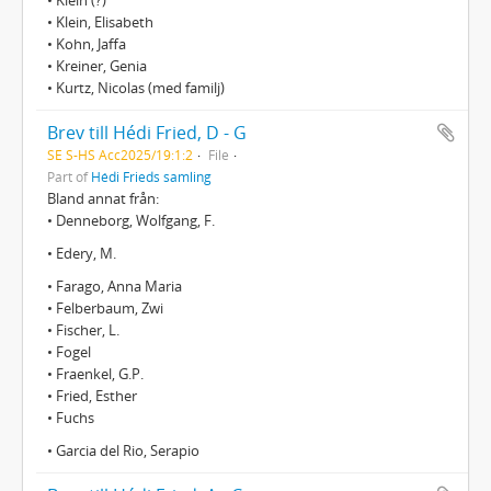
• Klein, Elisabeth
• Kohn, Jaffa
• Kreiner, Genia
• Kurtz, Nicolas (med familj)
Brev till Hédi Fried, D - G
SE S-HS Acc2025/19:1:2
File
Part of
Hédi Frieds samling
Bland annat från:
• Denneborg, Wolfgang, F.
• Edery, M.
• Farago, Anna Maria
• Felberbaum, Zwi
• Fischer, L.
• Fogel
• Fraenkel, G.P.
• Fried, Esther
• Fuchs
• Garcia del Rio, Serapio