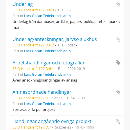
Underlag
SE Q Handskrift 197:D:6:3
File
-
Part of
Lars Göran Tedebrands arkiv
Underlag från databaser, artiklar, papers, bokkapitel, klipparkiv
m.m.
Underlag/anteckningar, Järvsö sjukhus
SE Q Handskrift 197:D:6:2
File
odat
Part of
Lars Göran Tedebrands arkiv
Arbetshandlingar och fotografier
SE Q Handskrift 197:D:6:1
File
2006-2019
Part of
Lars Göran Tedebrands arkiv
Även ansökningshandlingar av anslag
Ämnesordnade handlingar
SE Q Handskrift 197:D
Series
1954 - 2011
Part of
Lars Göran Tedebrands arkiv
Sorterade ffa per projekt
Handlingar angående övriga projekt
SE Q Handskrift 197:D:7
Subseries
1970 - 1999