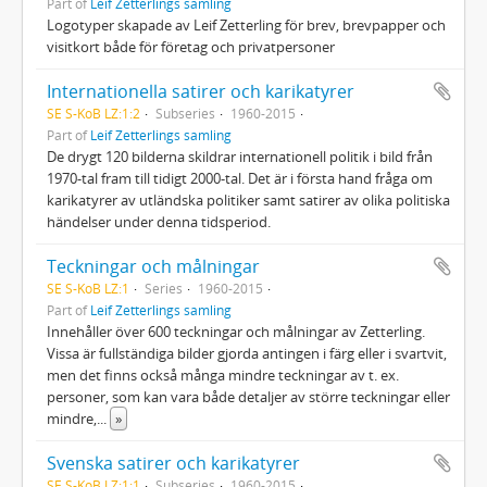
Part of
Leif Zetterlings samling
Logotyper skapade av Leif Zetterling för brev, brevpapper och
visitkort både för företag och privatpersoner
Internationella satirer och karikatyrer
SE S-KoB LZ:1:2
Subseries
1960-2015
Part of
Leif Zetterlings samling
De drygt 120 bilderna skildrar internationell politik i bild från
1970-tal fram till tidigt 2000-tal. Det är i första hand fråga om
karikatyrer av utländska politiker samt satirer av olika politiska
händelser under denna tidsperiod.
Teckningar och målningar
SE S-KoB LZ:1
Series
1960-2015
Part of
Leif Zetterlings samling
Innehåller över 600 teckningar och målningar av Zetterling.
Vissa är fullständiga bilder gjorda antingen i färg eller i svartvit,
men det finns också många mindre teckningar av t. ex.
personer, som kan vara både detaljer av större teckningar eller
mindre,
...
»
Svenska satirer och karikatyrer
SE S-KoB LZ:1:1
Subseries
1960-2015