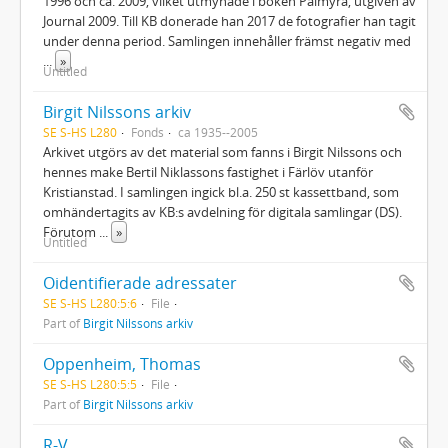
1996 och ca. 2009, vilket utmynade i boken Palmyra, utgiven av
Journal 2009. Till KB donerade han 2017 de fotografier han tagit
under denna period. Samlingen innehåller främst negativ med
...
»
Untitled
Birgit Nilssons arkiv
SE S-HS L280
Fonds
ca 1935--2005
Arkivet utgörs av det material som fanns i Birgit Nilssons och
hennes make Bertil Niklassons fastighet i Färlöv utanför
Kristianstad. I samlingen ingick bl.a. 250 st kassettband, som
omhändertagits av KB:s avdelning för digitala samlingar (DS).
Förutom
...
»
Untitled
Oidentifierade adressater
SE S-HS L280:5:6
File
Part of
Birgit Nilssons arkiv
Oppenheim, Thomas
SE S-HS L280:5:5
File
Part of
Birgit Nilssons arkiv
R-V