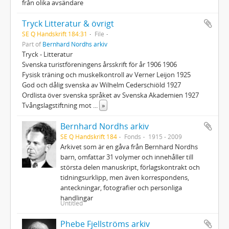
från olika avsändare
Tryck Litteratur & övrigt
SE Q Handskrift 184:31
File
Part of
Bernhard Nordhs arkiv
Tryck - Litteratur
Svenska turistföreningens årsskrift för år 1906 1906
Fysisk träning och muskelkontroll av Verner Leijon 1925
God och dålig svenska av Wilhelm Cederschiöld 1927
Ordlista över svenska språket av Svenska Akademien 1927
Tvångslagstiftning mot
...
»
Bernhard Nordhs arkiv
SE Q Handskrift 184
Fonds
1915 - 2009
Arkivet som är en gåva från Bernhard Nordhs
barn, omfattar 31 volymer och innehåller till
största delen manuskript, förlagskontrakt och
tidningsurklipp, men även korrespondens,
anteckningar, fotografier och personliga
handlingar
Untitled
Phebe Fjellströms arkiv