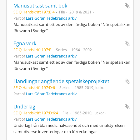
Manusutkast samt bok
SE Q Handskrift 197:B:4
File
2019 & 2021
Part of
Lars Göran Tedebrands arkiv
Manusutkast samt ett ex av den färdiga boken ”När spetälskan
försvann i Sverige”
Egna verk
SE Q Handskrift 197:B
Series
1964 - 2002
Part of
Lars Göran Tedebrands arkiv
Manusutkast samt ett ex av den färdiga boken ”När spetälskan
försvann i Sverige”
Handlingar angående spetälskeprojektet
SE Q Handskrift 197:D:6
Series
1985-2019, luckor
Part of
Lars Göran Tedebrands arkiv
Underlag
SE Q Handskrift 197:D:6:4
File
1985-2010, luckor
Part of
Lars Göran Tedebrands arkiv
Underlag från bla medicinalväsendet och medicinalstyrelsen
samt diverse inventeringar och förteckningar