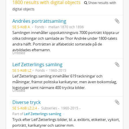
1800 results with digital objects
Show results with
digital objects
Andrées porträttsamling
SE S-KoB A.
Fonds
mellan 1870 och 1896
Samlingen innehåller uppskattningsvis 7000 porträtt klippta ur
olika tidningar och samlade av Thor Andrée under 1800-talets
andra hälft. Porträtten är alfabetiskt sorterade på de
avbildades efternamn.
Untitled
Leif Zetterlings samling
SE S-KoB LZ
Fonds
1960-2015
Leif Zetterlings samling innehåller 619 teckningar och
målningar, främst politiska karikatyrer, men även bokomslag,
logotyper samt närmare 400 tryckta bilder.
Untitled
Diverse tryck
SE S-KoB LZ:2:4
Subseries
1960-2015
Part of
Leif Zetterlings samling
Tryck efter Leif Zetterlings bilder, bl. a. exlibris, etiketter, vykort,
porträtt, karikatyrer och satirer mm.