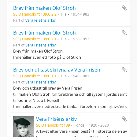
Brev från maken Olof Stroh
SE Q Handskrift 139:C:2:2
File
1954-1983
Part of
Vera Friséns arkiv
Brev från maken Olof Stroh
SE Q Handskrift 139:C:2:1
File
1938-1953
Part of
Vera Friséns arkiv
Brev från maken Olof Stroh
Innehåller även ett foto på Olof Stroh
Brev och utkast skrivna av Vera Frisén
SE Q Handskrift 139:C:1:1
File
1940-1981
Part of
Vera Friséns arkiv
Brev och utkast till brev av Vera Frisén
till maken Olof Stroh, till föräldrarna och till syster Hjördis samt
till Gunnel Nicou f. Forsell
Innehåller även nedtecknade tankar i brevform som ej avsänts
Vera Friséns arkiv
SE Q Handskrift 139
Fonds
1920 - 2020
Arkivet efter Vera Frisén består till största delen av