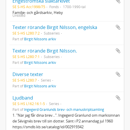
Engeströmska släktarkivet
SE S-HS Acc1998/75
Fonds
1700-1990-tal
Familje- och gårdsarkiv, Heby
Untitled
Texter rörande Birgit Nilsson, engelska
SE S-HS L280:7:2
Subseries
Part of
Birgit Nilssons arkiv
Texter rörande Birgit Nilsson.
SE S-HS L280:7:1
Subseries
Part of
Birgit Nilssons arkiv
Diverse texter
SE S-HS L280:7
Series
Part of
Birgit Nilssons arkiv
Ljudband
SE S-HS L162:16:1-5
Series
Part of
Ingegerd Granlunds brev- och manuskriptsamling
1. "När jag får dina brev...". Ingegerd Granlund om markisinnan
de Sévignés brev till sin dotter. Sänt i P2 annandag jul 1960
https://smdb.kb.se/catalog/id/002919342