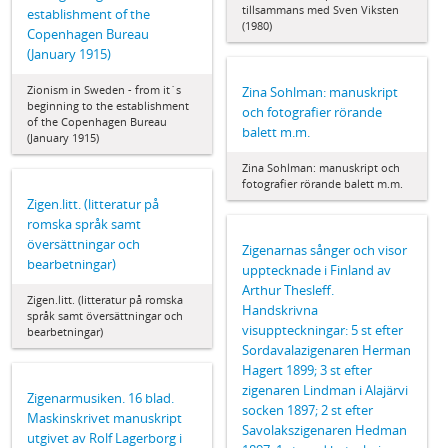
tillsammans med Sven Viksten
establishment of the
(1980)
Copenhagen Bureau
(January 1915)
Zionism in Sweden - from it´s
Zina Sohlman: manuskript
beginning to the establishment
och fotografier rörande
of the Copenhagen Bureau
balett m.m.
(January 1915)
Zina Sohlman: manuskript och
fotografier rörande balett m.m.
Zigen.litt. (litteratur på
romska språk samt
översättningar och
Zigenarnas sånger och visor
bearbetningar)
upptecknade i Finland av
Arthur Thesleff.
Zigen.litt. (litteratur på romska
Handskrivna
språk samt översättningar och
visuppteckningar: 5 st efter
bearbetningar)
Sordavalazigenaren Herman
Hagert 1899; 3 st efter
zigenaren Lindman i Alajärvi
Zigenarmusiken. 16 blad.
socken 1897; 2 st efter
Maskinskrivet manuskript
Savolakszigenaren Hedman
utgivet av Rolf Lagerborg i