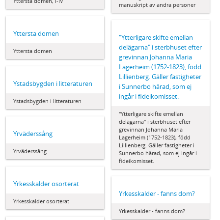
Yttersta domen, I-IV
manuskript av andra personer
Yttersta domen
"Ytterligare skifte emellan
delägarna" i sterbhuset efter
Yttersta domen
grevinnan Johanna Maria
Lagerheim (1752-1823), född
Lillienberg. Gäller fastigheter
Ystadsbygden i litteraturen
i Sunnerbo härad, som ej
ingår i fideikomisset.
Ystadsbygden i litteraturen
"Ytterligare skifte emellan
delägarna" i sterbhuset efter
grevinnan Johanna Maria
Yrväderssång
Lagerheim (1752-1823), född
Lillienberg. Gäller fastigheter i
Yrväderssång
Sunnerbo härad, som ej ingår i
fideikomisset.
Yrkesskalder osorterat
Yrkesskalder - fanns dom?
Yrkesskalder osorterat
Yrkesskalder - fanns dom?