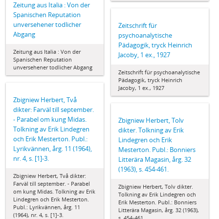
Zeitung aus Italia : Von der
Spanischen Reputation
unversehener todlicher
Zeitschrift für
Abgang
psychoanalytische
Pädagogik, tryck Heinrich
Zeitung aus Italia : Von der
Jacoby, 1 ex., 1927
Spanischen Reputation
unversehener todlicher Abgang
Zeitschrift für psychoanalytische
Pädagogik, tryck Heinrich
Jacoby, 1 ex., 1927
Zbigniew Herbert, Två
dikter: Farväl till september.
- Parabel om kung Midas.
Zbigniew Herbert, Tolv
Tolkning av Erik Lindegren
dikter. Tolkning av Erik
och Erik Mesterton. Publ.:
Lindegren och Erik
Lyrikvännen, årg. 11 (1964),
Mesterton. Publ.: Bonniers
nr. 4, s. [1]-3.
Litterära Magasin, årg. 32
(1963), s. 454-461.
Zbigniew Herbert, Två dikter:
Farväl till september. - Parabel
Zbigniew Herbert, Tolv dikter.
om kung Midas. Tolkning av Erik
Tolkning av Erik Lindegren och
Lindegren och Erik Mesterton.
Erik Mesterton. Publ.: Bonniers
Publ.: Lyrikvännen, årg. 11
Litterära Magasin, årg. 32 (1963),
(1964), nr. 4, s. [1]-3.
s. 454-461.