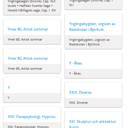
Ynglingasagan (Snorre), Cap. I 
Ynglingasagan (Snorre), Cap. XLII 
XLI
slutet + Halfdan Svartes Saga +
Harald Hårfagres saga, Cap. I  XIV
Ynglingabygden, utgiven av
Ymer 80, Artisk sommar
Realskolan i Björkvik.
Ymer 80, Artisk sommar
Ynglingabygden, utgiven av
Realskolan i Björkvik.
Ymer 80, Artisk sommar
Y - Åkes.
Ymer 80, Artisk sommar
Y - Åkes.
Y
XXIII. Diverse.
Y
XXIII. Diverse.
XXII. Parapsykologi. Hypnos.
XXI. Skulptur och arkitektur.
XXII. Parapsykologi. Hypnos.
Konst.