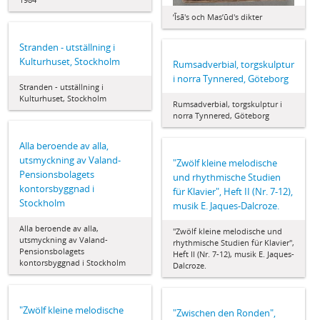
ʼĪsā's och Masʼūd's dikter
Stranden - utställning i
Kulturhuset, Stockholm
Rumsadverbial, torgskulptur
i norra Tynnered, Göteborg
Stranden - utställning i
Kulturhuset, Stockholm
Rumsadverbial, torgskulptur i
norra Tynnered, Göteborg
Alla beroende av alla,
utsmyckning av Valand-
"Zwölf kleine melodische
Pensionsbolagets
und rhythmische Studien
kontorsbyggnad i
für Klavier", Heft II (Nr. 7-12),
Stockholm
musik E. Jaques-Dalcroze.
Alla beroende av alla,
"Zwölf kleine melodische und
utsmyckning av Valand-
rhythmische Studien für Klavier",
Pensionsbolagets
Heft II (Nr. 7-12), musik E. Jaques-
kontorsbyggnad i Stockholm
Dalcroze.
"Zwölf kleine melodische
"Zwischen den Ronden",