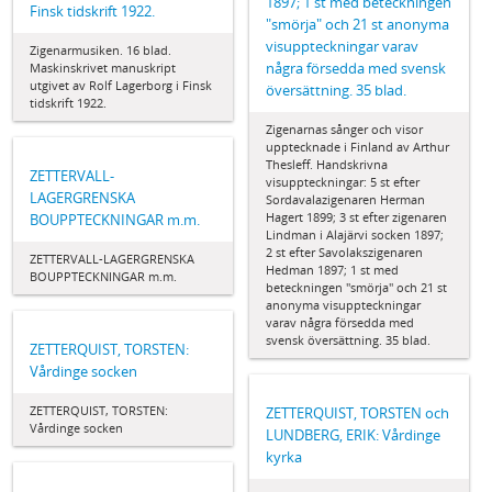
1897; 1 st med beteckningen
Finsk tidskrift 1922.
"smörja" och 21 st anonyma
visuppteckningar varav
Zigenarmusiken. 16 blad.
några försedda med svensk
Maskinskrivet manuskript
utgivet av Rolf Lagerborg i Finsk
översättning. 35 blad.
tidskrift 1922.
Zigenarnas sånger och visor
upptecknade i Finland av Arthur
Thesleff. Handskrivna
ZETTERVALL-
visuppteckningar: 5 st efter
LAGERGRENSKA
Sordavalazigenaren Herman
Hagert 1899; 3 st efter zigenaren
BOUPPTECKNINGAR m.m.
Lindman i Alajärvi socken 1897;
2 st efter Savolakszigenaren
ZETTERVALL-LAGERGRENSKA
Hedman 1897; 1 st med
BOUPPTECKNINGAR m.m.
beteckningen "smörja" och 21 st
anonyma visuppteckningar
varav några försedda med
svensk översättning. 35 blad.
ZETTERQUIST, TORSTEN:
Vårdinge socken
ZETTERQUIST, TORSTEN:
ZETTERQUIST, TORSTEN och
Vårdinge socken
LUNDBERG, ERIK: Vårdinge
kyrka