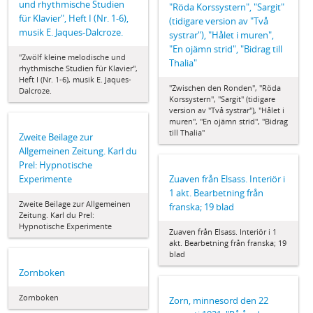
und rhythmische Studien
"Röda Korssystern", "Sargit"
für Klavier", Heft I (Nr. 1-6),
(tidigare version av "Två
musik E. Jaques-Dalcroze.
systrar"), "Hålet i muren",
"En ojämn strid", "Bidrag till
"Zwölf kleine melodische und
Thalia"
rhythmische Studien für Klavier",
Heft I (Nr. 1-6), musik E. Jaques-
"Zwischen den Ronden", "Röda
Dalcroze.
Korssystern", "Sargit" (tidigare
version av "Två systrar"), "Hålet i
muren", "En ojämn strid", "Bidrag
till Thalia"
Zweite Beilage zur
Allgemeinen Zeitung. Karl du
Prel: Hypnotische
Experimente
Zuaven från Elsass. Interiör i
1 akt. Bearbetning från
Zweite Beilage zur Allgemeinen
franska; 19 blad
Zeitung. Karl du Prel:
Hypnotische Experimente
Zuaven från Elsass. Interiör i 1
akt. Bearbetning från franska; 19
blad
Zornboken
Zornboken
Zorn, minnesord den 22