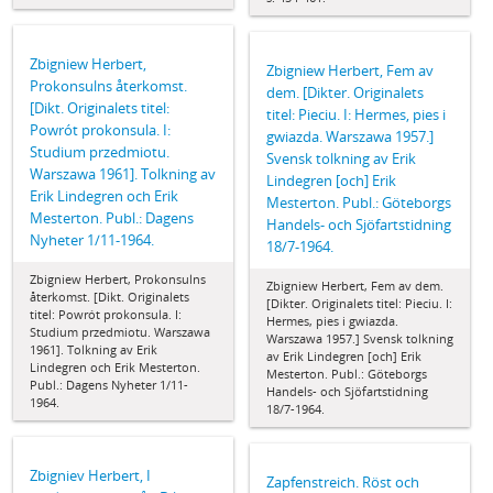
Zbigniew Herbert,
Zbigniew Herbert, Fem av
Prokonsulns återkomst.
dem. [Dikter. Originalets
[Dikt. Originalets titel:
titel: Pieciu. I: Hermes, pies i
Powrót prokonsula. I:
gwiazda. Warszawa 1957.]
Studium przedmiotu.
Svensk tolkning av Erik
Warszawa 1961]. Tolkning av
Lindegren [och] Erik
Erik Lindegren och Erik
Mesterton. Publ.: Göteborgs
Mesterton. Publ.: Dagens
Handels- och Sjöfartstidning
Nyheter 1/11-1964.
18/7-1964.
Zbigniew Herbert, Prokonsulns
Zbigniew Herbert, Fem av dem.
återkomst. [Dikt. Originalets
[Dikter. Originalets titel: Pieciu. I:
titel: Powrót prokonsula. I:
Hermes, pies i gwiazda.
Studium przedmiotu. Warszawa
Warszawa 1957.] Svensk tolkning
1961]. Tolkning av Erik
av Erik Lindegren [och] Erik
Lindegren och Erik Mesterton.
Mesterton. Publ.: Göteborgs
Publ.: Dagens Nyheter 1/11-
Handels- och Sjöfartstidning
1964.
18/7-1964.
Zbigniev Herbert, I
Zapfenstreich. Röst och