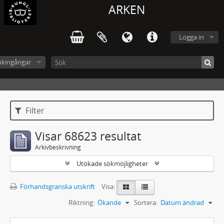
ARKEN
Logga in
ökingångar
Filter
Visar 68623 resultat
Arkivbeskrivning
Utökade sökmöjligheter
Förhandsgranska utskrift
Visa:
Riktning:
Ökande
Sortera:
Datum ändrad