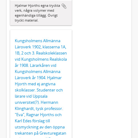
Hjalmar Hjorths egna tryckta
verk, några volymer med
egenhändiga tillägg. Övrigt
tryckt material.
Kungsholmens Allmänna
Läroverk 1902, klasserna 1A,
1B, 2 och 3. Realskoleklassen
vid Kungsholmens Realskola
år 1908. Lärarkåren vid
Kungsholmens Allmänna
Läroverk år 1904. Hjalmar
Hjorth med ej angivna
skolklasser. Studenter och
lärare vid Uppsala
universitet(?). Hermann
Klinghardt, tysk professor.
"Eva", Ragnar Hjorths och
Karl Edes förslag till
utsmyckning av den öppna
trekanten på Grevturegatan