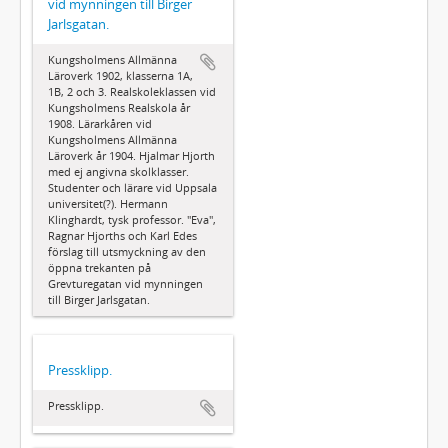
vid mynningen till Birger
Jarlsgatan.
Kungsholmens Allmänna
Läroverk 1902, klasserna 1A,
1B, 2 och 3. Realskoleklassen vid
Kungsholmens Realskola år
1908. Lärarkåren vid
Kungsholmens Allmänna
Läroverk år 1904. Hjalmar Hjorth
med ej angivna skolklasser.
Studenter och lärare vid Uppsala
universitet(?). Hermann
Klinghardt, tysk professor. "Eva",
Ragnar Hjorths och Karl Edes
förslag till utsmyckning av den
öppna trekanten på
Grevturegatan vid mynningen
till Birger Jarlsgatan.
Pressklipp.
Pressklipp.