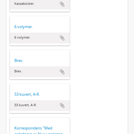
Kassaböcker.
6 volymer.
6 volymer.
Brev.
Brev.
53 kuvert, A-R.
53 kuvert, A-R.
Korrespondens "Med
anledning av Nya upplagan