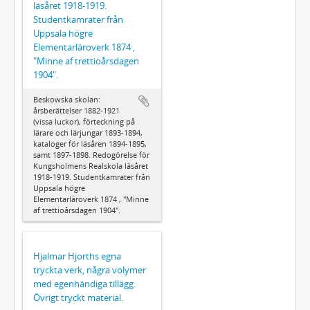
läsåret 1918-1919.
Studentkamrater från
Uppsala högre
Elementarläroverk 1874 ,
"Minne af trettioårsdagen
1904".
Beskowska skolan:
årsberättelser 1882-1921
(vissa luckor), förteckning på
lärare och lärjungar 1893-1894,
kataloger för läsåren 1894-1895,
samt 1897-1898. Redogörelse för
Kungsholmens Realskola läsåret
1918-1919. Studentkamrater från
Uppsala högre
Elementarläroverk 1874 , "Minne
af trettioårsdagen 1904".
Hjalmar Hjorths egna
tryckta verk, några volymer
med egenhändiga tillägg.
Övrigt tryckt material.