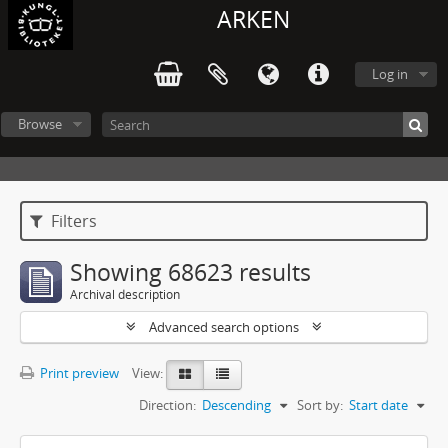
ARKEN
Log in
Browse
Filters
Showing 68623 results
Archival description
Advanced search options
Print preview
View:
Direction:
Descending
Sort by:
Start date