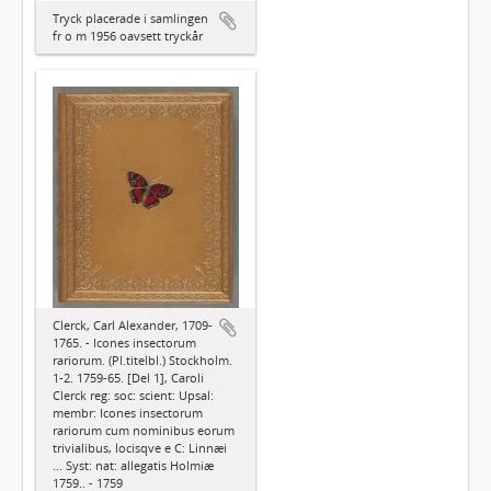
Tryck placerade i samlingen
fr o m 1956 oavsett tryckår
Clerck, Carl Alexander, 1709-
1765. - Icones insectorum
rariorum. (Pl.titelbl.) Stockholm.
1-2. 1759-65. [Del 1], Caroli
Clerck reg: soc: scient: Upsal:
membr: Icones insectorum
rariorum cum nominibus eorum
trivialibus, locisqve e C: Linnæi
... Syst: nat: allegatis Holmiæ
1759.. - 1759