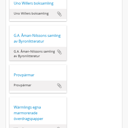
Uno Willers boksamling
Uno Willers boksamling
G.A. Åman-Nilssons samling
av Byronlitteratur
G.A. Åman-Nilssons samling
av Byronlitteratur
Provpärmar
Provpärmar
Wärmlings egna
marmorerade
överdragspapper