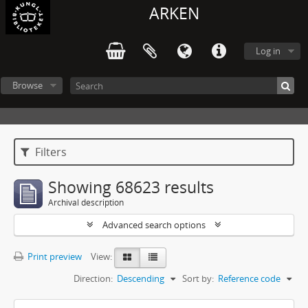
ARKEN
Log in
Browse
Filters
Showing 68623 results
Archival description
Advanced search options
Print preview
View:
Direction:
Descending
Sort by:
Reference code