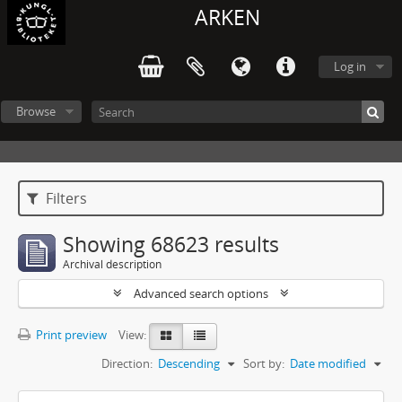
ARKEN
Log in
Browse
Filters
Showing 68623 results
Archival description
Advanced search options
Print preview
View:
Direction:
Descending
Sort by:
Date modified