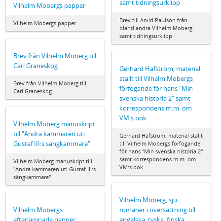
samt tidningsurklipp
Vilhelm Mobergs papper
Brev till Arvid Paulson från
Vilhelm Mobergs papper
bland andra Vilhelm Moberg
samt tidningsurklipp
Brev från Vilhelm Moberg till
Carl Graneskog
Gerhard Hafström, material
ställt till Vilhelm Mobergs
Brev från Vilhelm Moberg till
förfogande för hans "Min
Carl Graneskog
svenska historia 2" samt
korrespondens m.m. om
VM:s bok
Vilhelm Moberg manuskript
till "Andra kammaren uti
Gerhard Hafström, material ställt
Gustaf III:s sängkammare"
till Vilhelm Mobergs förfogande
för hans "Min svenska historia 2"
samt korrespondens m.m. om
Vilhelm Moberg manuskript till
VM:s bok
"Andra kammaren uti Gustaf III:s
sängkammare"
Vilhelm Moberg, sju
Vilhelm Mobergs
romaner i översättning till
efterlämnade papper
engelska, tyska, finska,