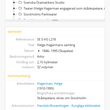
Svenska Dramatikers Studio
Teater (Helge Hagerman engagerad som skådespelare, regissör m.m.)
Stockholms Parkteater
Dockfilmer och filmer
Övriga ämnesordnade handlingar
Identitet
Referenskod
SE S-HS L218
Titel
Helge Hagermans samling
Datum
1846--1995 (Skapelse)
Beskrivningsnivå
Arkiv
Omfång och
2,15 hyllmeter
medium
32 volymer
Sammanhang
Arkivbildare
Hagerman, Helge
(1910-1995)
Biografiska anmärkningar
Skådspelare, skrev om Stockholm
Arkivinstitution
Handskriftssamlingen - Kungliga biblioteket