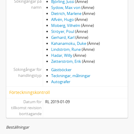
Sökingångar på
Björling, Jussi
(Ämne)
namn
Sydow, Max von
(Ämne)
Dietrich, Marlene
(Ämne)
Alfvén, Hugo
(Ämne)
Moberg, Vilhelm
(Ämne)
Ströyer, Poul
(Ämne)
Gerhard, Karl
(Ämne)
Kahanamoku, Duke
(Ämne)
Lindström, Rune
(Ämne)
Hadar, Willy
(Ämne)
Zetterström, Erik
(Ämne)
Sökingångar för
Gästböcker
handlingstyp
Teckningar, målningar
Autografer
Förteckningskontroll
Datum för
RL 2019-01-09
tillkomst revision
borttagande
Beställningar