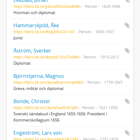
Ekeblad, Johan
https://libris.kb.se/gdsvvt9042bvp80#it
Person
1629-1696
Hovman och diplomat
Hammarskjöld, Åke
https://libris.kb.se/dbqt2t8x32v140l
Person
1893-1937
Jurist
Åström, Sverker
https://libris.kb.se/dbqstd7x3x27kl0#it
Person
1915-2012
Diplomat
Björnstjerna, Magnus
https://libris.kb.se/c9psw8zw1xmrpk6#it
Person
1779-1847
Greve, militär och diplomat
Bonde, Christer
https://libris.kb.se/c9prtk5w4frxk1j#it
Person
1621-1659
Svenskt sändebud i England 1655-1656. President i
Kommerskollegium 1656
Engeström, Lars von
https://libris.kb.se/c9prsplw3tz4t23#it
Person
1751-1826