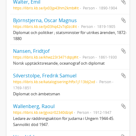
Walter, Emil
https://libris.kb.se/ljx03jp43hm2kmb#it
Person
1890-1904
Björnstjerna, Oscar Magnus
https://libris.kb.se/ljx03hq42v7q0zc#it
Person
1819-1905
Diplomat och politiker ; statsminister för utrikes ärenden, 1872-
1880
Nansen, Fridtjof
https://libris.kb.se/khwz23r3471dqsj#it
Person
1861-1930
Norsk upptäcktsresande, oceanograf och diplomat
Silverstolpe, Fredrik Samuel
https://libris.kb.se/katalogisering/hftx1j113blj2xd
Person
1769-1851
Diplomat och ämbetsman
Wallenberg, Raoul
https://libris.kb.se/jgvxzr02340dzq4
Person
1912-1947
Ledare av räddningsaktion för judarna i Ungern 1944-45.
Sannolikt död 1947.