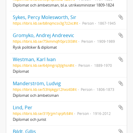
Diplomat och ämbetsman, bl.a. utrikesminister 1809-1824
Sykes, Percy Molesworth, Sir
https://libris.kb.se/b8nqmcsv3g7z2xc#it
Person
1867-1945
Gromyko, Andrej Andreevic
https://libris.kb.se/75kmmqfr0prz3l3#it
Person
1909-1989
Rysk politiker & diplomat
Westman, Karl Ivan
https://libris.kb.se/64jlmgrq3jlghsn#it
Person
1889-1970
Diplomat
Manderström, Ludvig
https://libris.kb.se/53hlpkgp12hxs40#it
Person
1806-1873
Diplomat och ämbetsman
Lind, Per
https://libris.kb.se/31fjrjjm1qrpfc6#it
Person
1916-2012
Diplomat och jurist
Bildt, Gillis