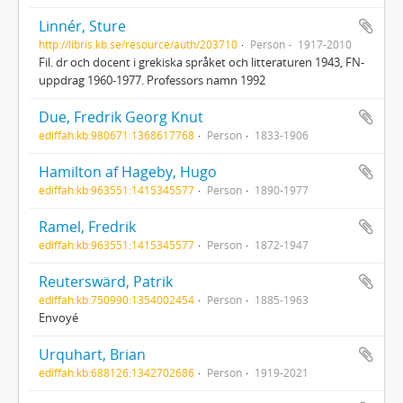
Linnér, Sture
http://libris.kb.se/resource/auth/203710
Person
1917-2010
Fil. dr och docent i grekiska språket och litteraturen 1943, FN-
uppdrag 1960-1977. Professors namn 1992
Due, Fredrik Georg Knut
ediffah:kb:980671:1368617768
Person
1833-1906
Hamilton af Hageby, Hugo
ediffah:kb:963551:1415345577
Person
1890-1977
Ramel, Fredrik
ediffah:kb:963551:1415345577
Person
1872-1947
Reuterswärd, Patrik
ediffah:kb:750990:1354002454
Person
1885-1963
Envoyé
Urquhart, Brian
ediffah:kb:688126:1342702686
Person
1919-2021