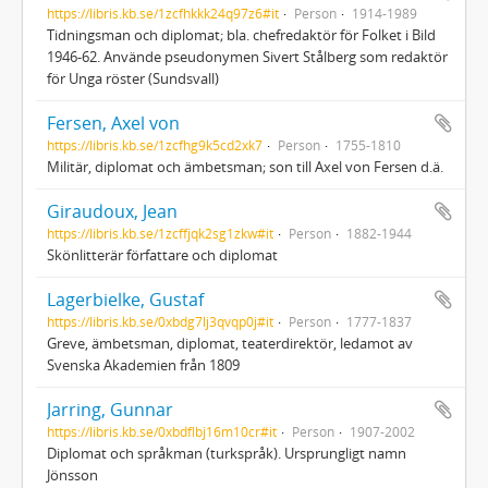
https://libris.kb.se/1zcfhkkk24q97z6#it
Person
1914-1989
Tidningsman och diplomat; bla. chefredaktör för Folket i Bild
1946-62. Använde pseudonymen Sivert Stålberg som redaktör
för Unga röster (Sundsvall)
Fersen, Axel von
https://libris.kb.se/1zcfhg9k5cd2xk7
Person
1755-1810
Militär, diplomat och ämbetsman; son till Axel von Fersen d.ä.
Giraudoux, Jean
https://libris.kb.se/1zcffjqk2sg1zkw#it
Person
1882-1944
Skönlitterär författare och diplomat
Lagerbielke, Gustaf
https://libris.kb.se/0xbdg7lj3qvqp0j#it
Person
1777-1837
Greve, ämbetsman, diplomat, teaterdirektör, ledamot av
Svenska Akademien från 1809
Jarring, Gunnar
https://libris.kb.se/0xbdflbj16m10cr#it
Person
1907-2002
Diplomat och språkman (turkspråk). Ursprungligt namn
Jönsson