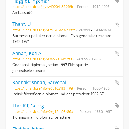
Hägglöf, Ingemar
https://libris.kb.se/jgvxz49204k630f#it
Person
1912-1995
Ambassadör
Thant, U
https://libris.kb.se/jgvxtm820k959b7#it
Person
1909-1974
Burmesisk politiker och diplomat, FN:s generalsekreterare
1962-1971
Annan, Kofi A
https://libris.kb.se/jgvx0sv22sl34x7#it
Person
1938-
Ghanansk diplomat, sedan 1997 FN:s sjunde
generalsekreterare.
Radhakrishnan, Sarvepalli
https://libris.kb.se/hftws6b10z1f3hr#it
Person
1888-1975
Indisk filosof och diplomat, Indiens president 1962-67
Theslöf, Georg
https://libris.kb.se/hftw0xg12m03r86#it
Person
1880-1957
Tidningsman, diplomat, författare