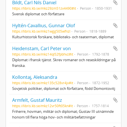
Bildt, Carl Nils Daniel
https://libris.kb.se/mkz29zm51zv4490#it
Person
1850-1931
Svensk diplomat och författare
Hyltén-Cavallius, Gunnar Olof
https://libris.kb.se/mkz1wgg505wfnzl
Person
1818-1889
Kulturhistorisk forskare, biblioteks- och teaterman, diplomat
Heidenstam, Carl Peter von
https://libris.kb.se/mkz14ql52fpbhvz#it
Person
1792-1878
Diplomat i fransk tjänst. Skrev romaner och reseskildringar på
franska.
Kollontaj, Aleksandra
https://libris.kb.se/mkz135c528vr4jv#it
Person
1872-1952
Sovjetisk politiker, diplomat och författare, född Domontovitj
Armfelt, Gustaf Mauritz
https://libris.kb.se/mkz12vr50ft05kn#it
Person
1757-1814
Friherre, hovman, militär och diplomat; Gustav III utnämnde
honom till flera höga hov- och militärbefattningar