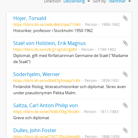
Direction:
Descending
Sort by:
Identifier
Höjer, Torvald
https://libris.kb.se/zw9cdkkh2qvp71h#it
Person
1906-1962
Historiker; professor i Stockholm 1950-1962
Staël von Holstein, Erik Magnus
https://libris.kb.se/xv8cg1xg5dzrgjl#it
Person
1749-1802
Diplomat; gift med författarinnan Germaine de Staël ("Madame
de Staël")
Söderhjelm, Werner
https://libris.kb.se/xv8bdt7g3mqqz1r#it
Person
1859-1931
Finländsk filolog, litteraturhistoriker och diplomat. Skrev även
under pseudonymen Pekka Malm.
Saltza, Carl Anton Philip von
https://libris.kb.se/wt79d8cf38g78sx#it
Person
1811-1883
Greve och diplomat
Dulles, John Foster
https://libris.kb.se/wt79971f0p2dnnq#it
Person
1888-1959