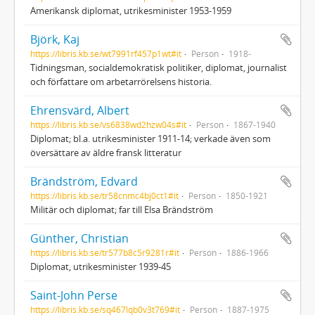
Amerikansk diplomat, utrikesminister 1953-1959
Björk, Kaj
https://libris.kb.se/wt7991rf457p1wt#it
Person
1918-
Tidningsman, socialdemokratisk politiker, diplomat, journalist
och författare om arbetarrörelsens historia.
Ehrensvärd, Albert
https://libris.kb.se/vs6838wd2hzw04s#it
Person
1867-1940
Diplomat; bl.a. utrikesminister 1911-14; verkade även som
översättare av äldre fransk litteratur
Brändström, Edvard
https://libris.kb.se/tr58cnmc4bj0ct1#it
Person
1850-1921
Militär och diplomat; far till Elsa Brändström
Günther, Christian
https://libris.kb.se/tr577b8c5r9281r#it
Person
1886-1966
Diplomat, utrikesminister 1939-45
Saint-John Perse
https://libris.kb.se/sq467lqb0v3t769#it
Person
1887-1975