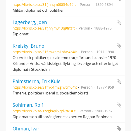
https://libris.kb.se/31fjnhqm08f54d4#it
Person
1820-1894
Militär, diplomat och politiker
Lagerberg, Joen
https://libris.kb.se/31fjnhjm313q9tn#it
Person
1888-1975
Diplomat
Kreisky, Bruno
https://libris.kb.se/31fjmwhm1pfwj4p#it
Person
1911-1990
Österrikisk politiker (socialdemokrat); förbundskansler 1970-
83; under Andra världskriget flykting i Sverige och efter kriget
diplomat i Stockholm
Palmstierna, Erik Kule
https://libris.kb.se/31fhkxfm2ghvcm0#it
Person
1877-1959
Friherre, politiker (liberal o. socialdemokrat)
Sohlman, Rolf
https://libris.kb.se/1zcgk4pk2qd7t61#it
Person
1900-1967
Diplomat; son till sprängämnesexperten Ragnar Sohlman
Öhman, Ivar