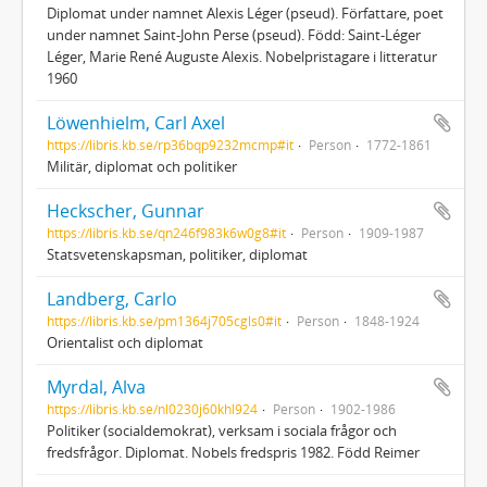
Diplomat under namnet Alexis Léger (pseud). Författare, poet
under namnet Saint-John Perse (pseud). Född: Saint-Léger
Léger, Marie René Auguste Alexis. Nobelpristagare i litteratur
1960
Löwenhielm, Carl Axel
https://libris.kb.se/rp36bqp9232mcmp#it
Person
1772-1861
Militär, diplomat och politiker
Heckscher, Gunnar
https://libris.kb.se/qn246f983k6w0g8#it
Person
1909-1987
Statsvetenskapsman, politiker, diplomat
Landberg, Carlo
https://libris.kb.se/pm1364j705cgls0#it
Person
1848-1924
Orientalist och diplomat
Myrdal, Alva
https://libris.kb.se/nl0230j60khl924
Person
1902-1986
Politiker (socialdemokrat), verksam i sociala frågor och
fredsfrågor. Diplomat. Nobels fredspris 1982. Född Reimer