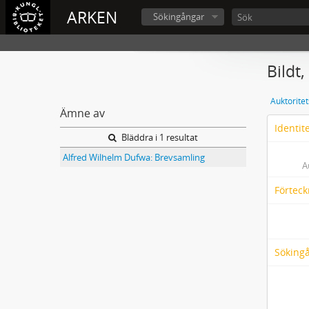
ARKEN
Sökingångar
Bildt, 
Auktorite
Ämne av
Identit
Bläddra i 1 resultat
Alfred Wilhelm Dufwa: Brevsamling
A
Förteck
Söking