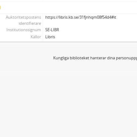
l
Auktoritetspostens
https://libris.kb.se/31fjnhqm08f54d4#it
identifierare
Institutionssignum
SE-LIBR
Källor
Libris
Kungliga biblioteket hanterar dina personuppg