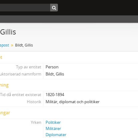
Gillis
tspost
Bildt, Gillis
et
Typ av entitet
Person
uktoriserad namnform
Bildt, Gillis
ning
Tid då entitet existerat
1820-1894
Historik
Militär, diplomat och politiker
ångar
Yrken
Politiker
Militärer
Diplomater