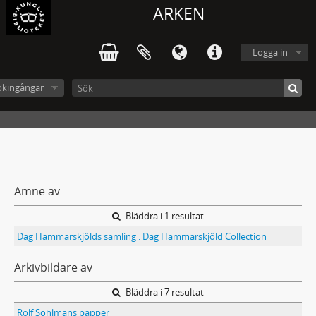
ARKEN
Logga in
ökingångar
Ämne av
Bläddra i 1 resultat
Dag Hammarskjölds samling : Dag Hammarskjöld Collection
Arkivbildare av
Bläddra i 7 resultat
Rolf Sohlmans papper