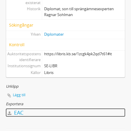
existerat
Historik
Diplomat; son till sprängämnesexperten
Ragnar Sohlman
Sökingångar
Yrken
Diplomater
Kontroll
Auktoritetspostens
https://libris.kb.se/1zcgk4pk2qd7t61#it
identifierare
Institutionssignum
SE-LIBR
Källor
Libris
Urklipp
Lägg till
Exportera
EAC