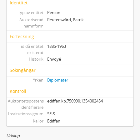
Identitet
Typ av entitet
Person
Auktoriserad
Reuterswärd, Patrik
namnform
Förteckning
Tid då entitet
1885-1963
existerat
Historik
Envoyé
Sökingångar
Yrken
Diplomater
Kontroll
Auktoritetspostens
ediffah:kb:750990:1354002454
identifierare
Institutionssignum
SE-S
Källor
Ediffah
Urklipp