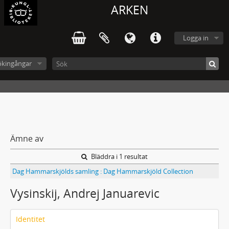
ARKEN
Logga in
ökingångar
Ämne av
Bläddra i 1 resultat
Dag Hammarskjölds samling : Dag Hammarskjöld Collection
Vysinskij, Andrej Januarevic
Identitet