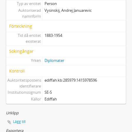
Typ av entitet
Person
Auktoriserad
Vysinskij, Andrej Januarevic
namnform
Förteckning
Tid då entitet
1883-1954
existerat
Sökingångar
Yrken
Diplomater
Kontroll
Auktoritetspostens
ediffah:kb:285979:1415978596
identifierare
Institutionssignum
SE-S
Källor
Ediffah
Urklipp
Lägg till
Exportera