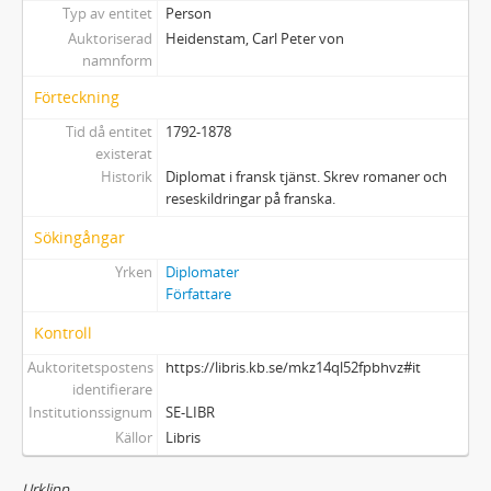
Typ av entitet
Person
Auktoriserad
Heidenstam, Carl Peter von
namnform
Förteckning
Tid då entitet
1792-1878
existerat
Historik
Diplomat i fransk tjänst. Skrev romaner och
reseskildringar på franska.
Sökingångar
Yrken
Diplomater
Författare
Kontroll
Auktoritetspostens
https://libris.kb.se/mkz14ql52fpbhvz#it
identifierare
Institutionssignum
SE-LIBR
Källor
Libris
Urklipp