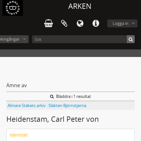
ARKEN
Logga in
ökingångar
Ämne av
Bläddra i 1 resultat
Almare Stäkets arkiv : Släkten Björnstjerna
Heidenstam, Carl Peter von
Identitet