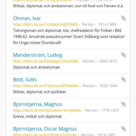
Militär, diplomat och ämbetsman; son till Axel von Fersen d.ä.
Öhman, Ivar
https://libris.kb.se/1zcfhkkk24q97z6#it
Person
1914-1989
Tidningsman och diplomat; bla. chefredaktör för Folket i Bild
1946-62. Använde pseudonymen Sivert Stålberg som redaktör
för Unga röster (Sundsvall)
Manderström, Ludvig
https://libris.kb.se/53hlpkgp12hxs40#it
Person
1806-1873
Diplomat och ämbetsman
Bildt, Gillis
https://libris.kb.se/31fjnhqm08f54d4#it
Person
1820-1894
Militär, diplomat och politiker
Björnstjerna, Magnus
https://libris.kb.se/c9psw8zw1xmrpk6#it
Person
1779-1847
Greve, militär och diplomat
Björnstjerna, Oscar Magnus
https://libris.kb.se/ljx03hq42v7q0zc#it
Person
1819-1905