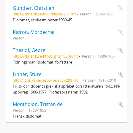
Günther, Christian
https://libris.kb.se/tr577b8c5r9281r#it
Person
1886-1966
Diplomat, utrikesminister 1939-45
Kidron, Mordechai
Person
Theslöf, Georg
https://libris.kb.se/hftw0xg12m03r86#it
Person
1880-1957
Tidningsman, diplomat, författare
Linnér, Sture
http://libris.kb.se/resource/auth/203710
Person
1917-2010
Fil. dr och docent i grekiska språket och litteraturen 1943, FN-
uppdrag 1960-1977. Professors namn 1992
Montholon, Tristan de
Person
1783-1853
Fransk diplomat