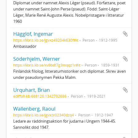
Diplomat under namnet Alexis Léger (pseud). Författare, poet
under namnet Saint-John Perse (pseud). Född: Saint-Léger
Léger, Marie René Auguste Alexis. Nobelpristagare i litteratur
1960
Hägglöf, Ingemar
https://libris.kb.se/jgvxz49204k630f#it
Person
1912-1995
Ambassadör
Söderhjelm, Werner
https://libris.kb.se/xv8bdt7g3mqqz1r#it
Person
1859-1931
Finländsk filolog, litteraturhistoriker och diplomat. Skrev även
under pseudonymen Pekka Malm.
Urquhart, Brian
ediffah:kb:688126:1342702686
Person
1919-2021
Wallenberg, Raoul
https://libris.kb.se/jgvxzr02340dzq4
Person
1912-1947
Ledare av räddningsaktion för judarna i Ungern 1944-45.
Sannolikt död 1947.