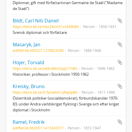
Diplomat; gift med författarinnan Germaine de Staël ("Madame
de Staël")
Bildt, Carl Nils Daniel
https://libris.kb.se/mkz29zm51zv4490#it
Person
1850-1931
Svensk diplomat och författare
Masaryk, Jan
ediffah:kb:495327:1270823290
Person
1886-1948
Höjer, Torvald
https://libris.kb.se/zw9cdkkh2qvp71h#it
Person
1906-1962
Historiker; professor i Stockholm 1950-1962
Kreisky, Bruno
https://libris.kb.se/31fjmwhm1pfwj4p#it
Person
1911-1990
Österrikisk politiker (socialdemokrat); förbundskansler 1970-
83; under Andra världskriget flykting i Sverige och efter kriget
diplomat i Stockholm
Ramel, Fredrik
ediffah:kb:963551:1415345577
Person
1872-1947