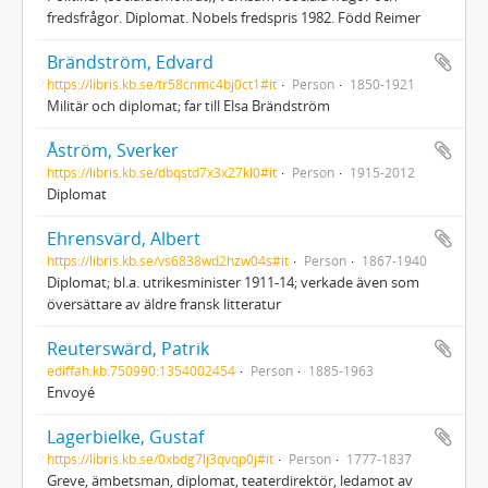
fredsfrågor. Diplomat. Nobels fredspris 1982. Född Reimer
Brändström, Edvard
https://libris.kb.se/tr58cnmc4bj0ct1#it
Person
1850-1921
Militär och diplomat; far till Elsa Brändström
Åström, Sverker
https://libris.kb.se/dbqstd7x3x27kl0#it
Person
1915-2012
Diplomat
Ehrensvärd, Albert
https://libris.kb.se/vs6838wd2hzw04s#it
Person
1867-1940
Diplomat; bl.a. utrikesminister 1911-14; verkade även som
översättare av äldre fransk litteratur
Reuterswärd, Patrik
ediffah:kb:750990:1354002454
Person
1885-1963
Envoyé
Lagerbielke, Gustaf
https://libris.kb.se/0xbdg7lj3qvqp0j#it
Person
1777-1837
Greve, ämbetsman, diplomat, teaterdirektör, ledamot av