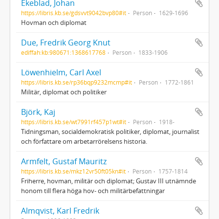
Ekeblad, Johan
https://libris.kb.se/gdsvvt9042bvp80#it
Person
1629-1696
Hovman och diplomat
Due, Fredrik Georg Knut
ediffah:kb:980671:1368617768
Person
1833-1906
Löwenhielm, Carl Axel
https://libris.kb.se/rp36bqp9232mcmp#it
Person
1772-1861
Militär, diplomat och politiker
Björk, Kaj
https://libris.kb.se/wt7991rf457p1wt#it
Person
1918-
Tidningsman, socialdemokratisk politiker, diplomat, journalist
och författare om arbetarrörelsens historia.
Armfelt, Gustaf Mauritz
https://libris.kb.se/mkz12vr50ft05kn#it
Person
1757-1814
Friherre, hovman, militär och diplomat; Gustav III utnämnde
honom till flera höga hov- och militärbefattningar
Almqvist, Karl Fredrik