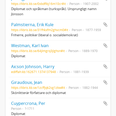
https://libris.kb.se/0xbdflbj16m10cr#it
Person
1907-2002
Diplomat och språkman (turkspråk). Ursprungligt namn
Jönsson
Palmstierna, Erik Kule
https://libris.kb.se/31fhkxfm2ghvcm0#it
Person
1877-1959
Friherre, politiker (liberal o. socialdemokrat)
Westman, Karl Ivan
https://libris.kb.se/64jlmgrq3jlghsn#it
Person
1889-1970
Diplomat
Ax:son Johnson, Harry
ediffah:kb:162671:1374137948
Person
1881-1939
Giraudoux, Jean
https://libris.kb.se/1zcffjqk2sg1zkw#it
Person
1882-1944
Skönlitterär författare och diplomat
Cuypercrona, Per
Person
?-1711
Diplomat