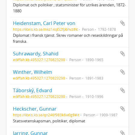
Diplomat och politiker ; statsminister för utrikes ärenden, 1872-
1880
Heidenstam, Carl Peter von
https://libris.kb.se/mkz14ql52fpbhvz#it
Person
1792-1878
Diplomat i fransk tjänst. Skrev romaner och reseskildringar på
franska.
Suhrawardy, Shahid
ediffah:kb:495327:1270823290
Person
1890-1965
Winther, Wilhelm
ediffah:kb:495327:1270823290
Person
1891-1983
Táborský, Edvard
ediffah:kb:495327:1270823290
Person
1910-1996
Heckscher, Gunnar
https://libris.kb.se/qn246f983k6w0g8#it
Person
1909-1987
Statsvetenskapsman, politiker, diplomat
Jarring, Gunnar