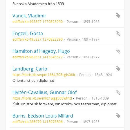
Svenska Akademien från 1809
Vanek, Vladimir
ediffah:kb:495327:1270823290
Person
1895-1965
Engzell, Gösta
ediffah:kb:495327:1270823290
Person
1897-1997
Hamilton af Hageby, Hugo
ediffah:kb:963551:1415345577
Person
1890-1977
Landberg, Carlo
https://libris.kb.se/pm1364j705cgls0#it
Person
1848-1924
Orientalist och diplomat
Hyltén-Cavallius, Gunnar Olof
https://libris.kb.se/mkz1wgg505wfnzl
Person
1818-1889
Kulturhistorisk forskare, biblioteks- och teaterman, diplomat
Burns, Eedson Louis Millard
ediffah:kb:285979:1415978596
Person
1897-1985