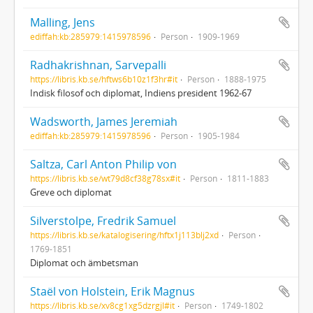
Malling, Jens
ediffah:kb:285979:1415978596
Person
1909-1969
Radhakrishnan, Sarvepalli
https://libris.kb.se/hftws6b10z1f3hr#it
Person
1888-1975
Indisk filosof och diplomat, Indiens president 1962-67
Wadsworth, James Jeremiah
ediffah:kb:285979:1415978596
Person
1905-1984
Saltza, Carl Anton Philip von
https://libris.kb.se/wt79d8cf38g78sx#it
Person
1811-1883
Greve och diplomat
Silverstolpe, Fredrik Samuel
https://libris.kb.se/katalogisering/hftx1j113blj2xd
Person
1769-1851
Diplomat och ämbetsman
Staël von Holstein, Erik Magnus
https://libris.kb.se/xv8cg1xg5dzrgjl#it
Person
1749-1802