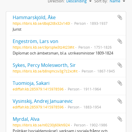
Direction:
Descending
Sort by:
Name
Hammarskjöld, Åke
https://libris.kb.se/dbqt2t8x32v140l
Person
1893-1937
Jurist
Engeström, Lars von
https://libris.kb.se/c9prsplw3tz4t23#it
Person
1751-1826
Diplomat och ämbetsman, bl.a. utrikesminister 1809-1824
Sykes, Percy Molesworth, Sir
https://libris.kb.se/b8nqmcsv3g7z2xc#it
Person
1867-1945
Tuomioja, Sakari
ediffah:kb:285979:1415978596
Person
1911-1964
Vysinskij, Andrej Januarevic
ediffah:kb:285979:1415978596
Person
1883-1954
Myrdal, Alva
https://libris.kb.se/nl0230j60khl924
Person
1902-1986
Politiker (socialdemokrat), verksam i sociala frågor och