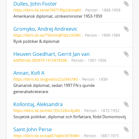
Dulles, John Foster
https://libris.kb.se/wt79971f0p2dnnq#it
Person
1888-1959
Amerikansk diplomat, utrikesminister 1953-1959
Gromyko, Andrej Andreevic
https://libris.kb.se/75kmmqfr0prz3l3#it
Person
1909-1989
Rysk politiker & diplomat
Heuven Goedhart, Gerrit Jan van
ediffah:kb:285979:1415978596
Person
1901-1956
Annan, Kofi A
https://libris.kb.se/jgvx0sv22sl34x7#it
Person
1938-
Ghanansk diplomat, sedan 1997 FN:s sjunde
generalsekreterare.
Kollontaj, Aleksandra
https://libris.kb.se/mkz135c528vr4jv#it
Person
1872-1952
Sovjetisk politiker, diplomat och författare, född Domontovitj
Saint-John Perse
https://libris.kb.se/sq467lqb0v3t769#it
Person
1887-1975