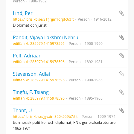
Person
1906-1982
Lind, Per
https://libris.kb.se/31fjrjjm1qrpfc6#it
Person
1916-2012
Diplomat och jurist
Pandit, Vijaya Lakshmi Nehru
ediffah:kb:285979:1415978596
Person
1900-1990
Pelt, Adriaan
ediffah:kb:285979:1415978596
Person
1892-1981
Stevenson, Adlai
ediffah:kb:285979:1415978596
Person
1900-1965
Tingfu, F. Tsiang
ediffah:kb:285979:1415978596
Person
1895-1965
Thant, U
https://libris.kb.se/jgvxtm820k959b7#it
Person
1909-1974
Burmesisk politiker och diplomat, FN:s generalsekreterare
1962-1971