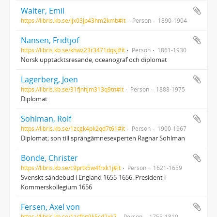
Walter, Emil
https://libris.kb.se/ljx03jp43hm2kmb#it
Person
1890-1904
Nansen, Fridtjof
https://libris.kb.se/khwz23r3471dqsj#it
Person
1861-1930
Norsk upptäcktsresande, oceanograf och diplomat
Lagerberg, Joen
https://libris.kb.se/31fjnhjm313q9tn#it
Person
1888-1975
Diplomat
Sohlman, Rolf
https://libris.kb.se/1zcgk4pk2qd7t61#it
Person
1900-1967
Diplomat; son till sprängämnesexperten Ragnar Sohlman
Bonde, Christer
https://libris.kb.se/c9prtk5w4frxk1j#it
Person
1621-1659
Svenskt sändebud i England 1655-1656. President i
Kommerskollegium 1656
Fersen, Axel von
https://libris.kb.se/1zcfhg9k5cd2xk7
Person
1755-1810