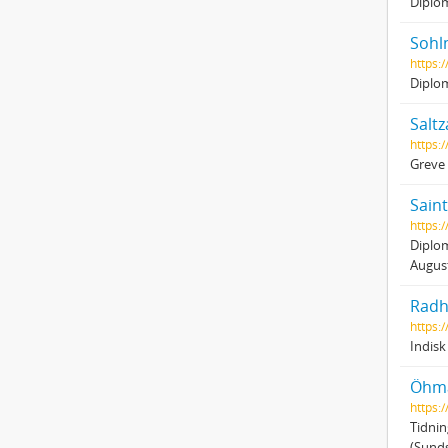
Diplom
Sohl
https:
Diplo
Saltz
https:
Greve
Sain
https:
Diplom
August
Radh
https:/
Indisk
Öhma
https:
Tidnin
(Sunds