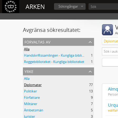
ARKEN
Sökingångar
V
Avgränsa sökresultatet:
A
förvaltas av
Diplomat
Alla
Handskriftssamlingen - Kungliga biblioteket
1
Roggebiblioteket - Kungliga biblioteket
1
yrke
Alla
Diplomater
77
Almqv
Politiker
13
Perso
Författare
9
Militärer
7
Urqu
Ämbetsmän
5
ediffa
Jurister
3