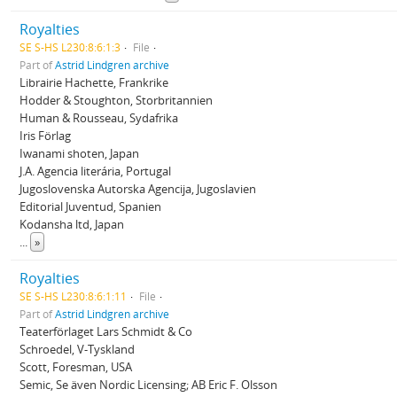
Royalties
SE S-HS L230:8:6:1:3
File
Part of
Astrid Lindgren archive
Librairie Hachette, Frankrike
Hodder & Stoughton, Storbritannien
Human & Rousseau, Sydafrika
Iris Förlag
Iwanami shoten, Japan
J.A. Agencia literária, Portugal
Jugoslovenska Autorska Agencija, Jugoslavien
Editorial Juventud, Spanien
Kodansha ltd, Japan
...
»
Royalties
SE S-HS L230:8:6:1:11
File
Part of
Astrid Lindgren archive
Teaterförlaget Lars Schmidt & Co
Schroedel, V-Tyskland
Scott, Foresman, USA
Semic, Se även Nordic Licensing; AB Eric F. Olsson