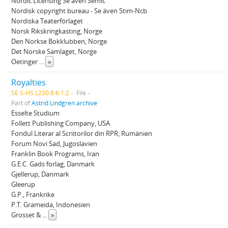
Nordic Licensing Se även Semic
Nordisk copyright bureau - Se även Stim-Ncb
Nordiska Teaterförlaget
Norsk Rikskringkasting, Norge
Den Norkse Bokklubben, Norge
Det Norske Samlaget, Norge
Oetinger
...
»
Royalties
SE S-HS L230:8:6:1:2
File
Part of
Astrid Lindgren archive
Esselte Studium
Follett Publishing Company, USA
Fondul Literar al Scriitorilor din RPR, Rumänien
Forum Novi Sad, Jugoslavien
Franklin Book Programs, Iran
G.E.C. Gads forlag, Danmark
Gjellerup, Danmark
Gleerup
G.P., Frankrike
P.T. Grameida, Indonesien
Grosset &
...
»