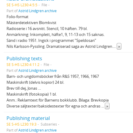
SE S-HS L230:4:5:5
File
Part of
Astrid Lindgren archive
Folio-format
Mästerdetektiven Blomkvist
Radioserie i 16 avsnitt. Stencil, 10 häften. 79 bl.
Anmärkning: Inkomplett, häfte1, 9, 11-13 och 15 saknas.
Sänd i radio 1951. Ingick i programmet ”Speldosan”
Nils Karlsson-Pyssling. Dramatiserad saga av Astrid Lindgren.
...
»
Publishing texts
SE S-HS L230:4:11:2
File
Part of
Astrid Lindgren archive
Barn- och ungdomsböcker från R&S 1957, 1966, 1967
Maskinskrift (delvis kopior) 24 bl.
Brev till dej, Jonas …
Maskinskrift (fotokopia) 1 bl.
Anm.: Reklamtext för Barnens bokklubb. Bilaga: Brevkopia
Diverse säljtexter/baksidestexter för egna och andras
...
»
Publishing material
SE S-HS L230:19:3
Subseries
Part of
Astrid Lindgren archive