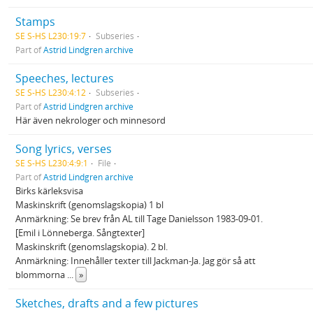
Stamps
SE S-HS L230:19:7
Subseries
Part of
Astrid Lindgren archive
Speeches, lectures
SE S-HS L230:4:12
Subseries
Part of
Astrid Lindgren archive
Här även nekrologer och minnesord
Song lyrics, verses
SE S-HS L230:4:9:1
File
Part of
Astrid Lindgren archive
Birks kärleksvisa
Maskinskrift (genomslagskopia) 1 bl
Anmärkning: Se brev från AL till Tage Danielsson 1983-09-01.
[Emil i Lönneberga. Sångtexter]
Maskinskrift (genomslagskopia). 2 bl.
Anmärkning: Innehåller texter till Jackman-Ja. Jag gör så att
blommorna
...
»
Sketches, drafts and a few pictures