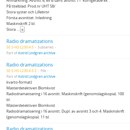
Anmärkning: Avsnitt 6, ex B samt avsnitt 7 i ”korrigerade ex”.
På titelblad: Prod.nr UHT 58/
Stora syster och Lillebror
Första avsnittet. Inledning
Maskinskrift 2 bl.
Stora
...
»
Radio dramatizations
SE S-HS L230:4:5
Subseries
Part of
Astrid Lindgren archive
Radio dramatizations
SE S-HS L230:4:5:2
File
Part of
Astrid Lindgren archive
kvarto-format)
Mästerdetektiven Blomkvist
Radiodramatisering i 16 avsnitt. Maskinskrift (genomslagskopia). 100
bl.
Mästerdetektiven Blomkvist
Radiodramatisering i 16 avsnitt. Dupl. av avsnitt 3 och 4. Maskinskrift
(genomslagskopia). 11 bl.
Radio dramatizations