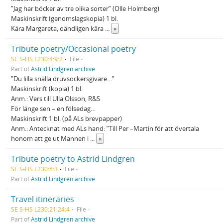
”Jag har böcker av tre olika sorter” (Olle Holmberg)
Maskinskrift (genomslagskopia) 1 bl.
Kära Margareta, oändligen kära
...
»
Tribute poetry/Occasional poetry
SE S-HS L230:4:9:2
File
Part of
Astrid Lindgren archive
”Du lilla snälla druvsockersgivare…”
Maskinskrift (kopia) 1 bl.
Anm.: Vers till Ulla Olsson, R&S
För länge sen – en fölsedag…
Maskinskrift 1 bl. (på ALs brevpapper)
Anm.: Antecknat med ALs hand: ”Till Per –Martin för att övertala
honom att ge ut Mannen i
...
»
Tribute poetry to Astrid Lindgren
SE S-HS L230:8:3
File
Part of
Astrid Lindgren archive
Travel itineraries
SE S-HS L230:21:24:4
File
Part of
Astrid Lindgren archive