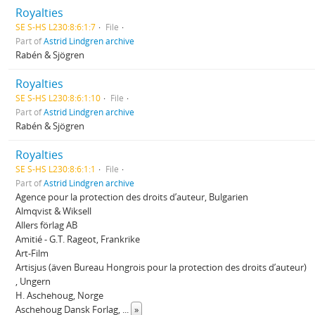
Royalties
SE S-HS L230:8:6:1:7
File
Part of
Astrid Lindgren archive
Rabén & Sjögren
Royalties
SE S-HS L230:8:6:1:10
File
Part of
Astrid Lindgren archive
Rabén & Sjögren
Royalties
SE S-HS L230:8:6:1:1
File
Part of
Astrid Lindgren archive
Agence pour la protection des droits d’auteur, Bulgarien
Almqvist & Wiksell
Allers förlag AB
Amitié - G.T. Rageot, Frankrike
Art-Film
Artisjus (även Bureau Hongrois pour la protection des droits d’auteur)
, Ungern
H. Aschehoug, Norge
Aschehoug Dansk Forlag,
...
»