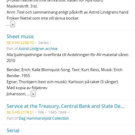
[Fröken Nettel vill inte skriva bok. Kåseri för Nya Idun]
Maskinskrift. 3 bl.
Anm: Titel och sammanhang enligt påskrift av Astrid Lindgrens hand
Fröken Nettel som inte vill skriva böcker.
...
»
Sheet music
SE S-HS L230:12
Series
Part of
Astrid Lindgren archive
Alla ljudinspelningar överförda till Avdelningen för AV-material våren
2010
Bender, Erich: Kalle Blomquist-Song. Text: Kurt Reiss, Musik: Erich
Bender. 1955
Egner, Thorbjørn (text och musik): Karlsson på taket (5 sånger).
Med kopia av följebrev
Johansson,
...
»
Service at the Treasury, Central Bank and State Departement - Official pappers collected by D.H. (Chronological)
SE S-HS L179:21
File
1945-1949
Part of
Dag Hammarskjöld Collection
Serial