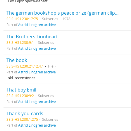
”Lex Lejonhjärta-debatt”
The german bookshop's peace prize (german clippings)
SE S-HS L230:17:75
Subseries
1978
Part of
Astrid Lindgren archive
The Brothers Lionheart
SE S-HS L230:9:1
Subseries
Part of
Astrid Lindgren archive
The book
SE S-HS L230:21:12:4:1
File
Part of
Astrid Lindgren archive
Inkl. recensioner
That boy Emil
SE S-HS L230:9:2
Subseries
Part of
Astrid Lindgren archive
Thank-you-cards
SE S-HS L230:1:275
Subseries
Part of
Astrid Lindgren archive