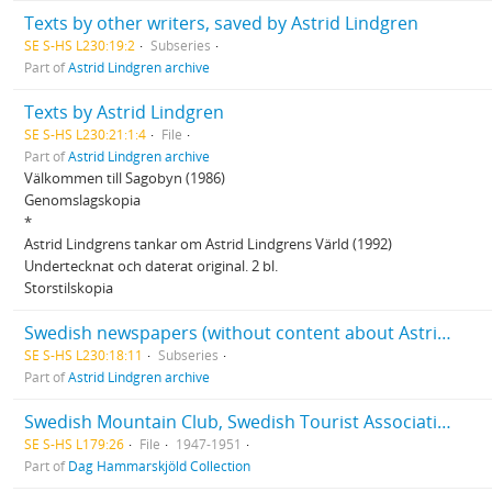
Texts by other writers, saved by Astrid Lindgren
SE S-HS L230:19:2
Subseries
Part of
Astrid Lindgren archive
Texts by Astrid Lindgren
SE S-HS L230:21:1:4
File
Part of
Astrid Lindgren archive
Välkommen till Sagobyn (1986)
Genomslagskopia
*
Astrid Lindgrens tankar om Astrid Lindgrens Värld (1992)
Undertecknat och daterat original. 2 bl.
Storstilskopia
Swedish newspapers (without content about Astrid Lindgren)
SE S-HS L230:18:11
Subseries
Part of
Astrid Lindgren archive
Swedish Mountain Club, Swedish Tourist Association
SE S-HS L179:26
File
1947-1951
Part of
Dag Hammarskjöld Collection