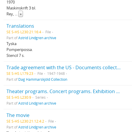
1970
Maskinskrift 3 bl.
Rey,
...
»
Translations
SE S-HS L230:21:16:4
File
Part of
Astrid Lindgren archive
Tyska
Pomperipossa.
Stencil 7 s.
Trade agreement with the US - Documents collected by D.H.
SE S-HS L179:23
File
1947-1948
Part of
Dag Hammarskjöld Collection
Theater programs. Concert programs. Exhibition programs
SE S-HS L230:9
Series
Part of
Astrid Lindgren archive
The movie
SE S-HS L230:21:12:4:2
File
Part of
Astrid Lindgren archive