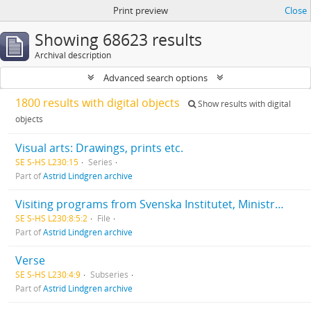
Print preview
Close
Showing 68623 results
Archival description
Advanced search options
1800 results with digital objects
Show results with digital
objects
Visual arts: Drawings, prints etc.
SE S-HS L230:15
Series
Part of
Astrid Lindgren archive
Visiting programs from Svenska Institutet, Ministry of foreign affairs press office, tourist organizations - for journalists, scholarship holders etc. who have visited Astrid Lindgren
SE S-HS L230:8:5:2
File
Part of
Astrid Lindgren archive
Verse
SE S-HS L230:4:9
Subseries
Part of
Astrid Lindgren archive