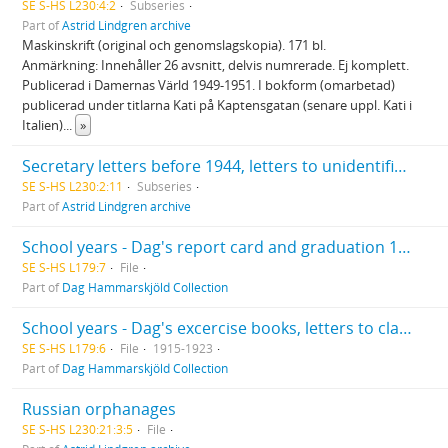
SE S-HS L230:4:2
Subseries
Part of
Astrid Lindgren archive
Maskinskrift (original och genomslagskopia). 171 bl.
Anmärkning: Innehåller 26 avsnitt, delvis numrerade. Ej komplett.
Publicerad i Damernas Värld 1949-1951. I bokform (omarbetad)
publicerad under titlarna Kati på Kaptensgatan (senare uppl. Kati i
Italien)
...
»
Secretary letters before 1944, letters to unidentified recipients, returned letters and printed standardized replies
SE S-HS L230:2:11
Subseries
Part of
Astrid Lindgren archive
School years - Dag's report card and graduation 1923
SE S-HS L179:7
File
Part of
Dag Hammarskjöld Collection
School years - Dag's excercise books, letters to classmates
SE S-HS L179:6
File
1915-1923
Part of
Dag Hammarskjöld Collection
Russian orphanages
SE S-HS L230:21:3:5
File