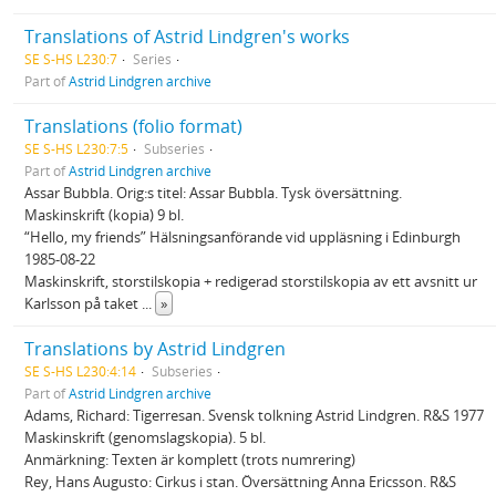
Translations of Astrid Lindgren's works
SE S-HS L230:7
Series
Part of
Astrid Lindgren archive
Translations (folio format)
SE S-HS L230:7:5
Subseries
Part of
Astrid Lindgren archive
Assar Bubbla. Orig:s titel: Assar Bubbla. Tysk översättning.
Maskinskrift (kopia) 9 bl.
“Hello, my friends” Hälsningsanförande vid uppläsning i Edinburgh
1985-08-22
Maskinskrift, storstilskopia + redigerad storstilskopia av ett avsnitt ur
Karlsson på taket
...
»
Translations by Astrid Lindgren
SE S-HS L230:4:14
Subseries
Part of
Astrid Lindgren archive
Adams, Richard: Tigerresan. Svensk tolkning Astrid Lindgren. R&S 1977
Maskinskrift (genomslagskopia). 5 bl.
Anmärkning: Texten är komplett (trots numrering)
Rey, Hans Augusto: Cirkus i stan. Översättning Anna Ericsson. R&S