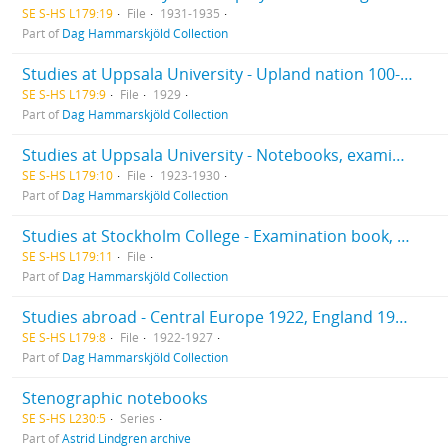
SE S-HS L179:19
File
1931-1935
Part of
Dag Hammarskjöld Collection
Studies at Uppsala University - Upland nation 100-year anniversary
SE S-HS L179:9
File
1929
Part of
Dag Hammarskjöld Collection
Studies at Uppsala University - Notebooks, examination books, grades, diploma
SE S-HS L179:10
File
1923-1930
Part of
Dag Hammarskjöld Collection
Studies at Stockholm College - Examination book, grades, dissertation 1933
SE S-HS L179:11
File
Part of
Dag Hammarskjöld Collection
Studies abroad - Central Europe 1922, England 1923. Economic studies.
SE S-HS L179:8
File
1922-1927
Part of
Dag Hammarskjöld Collection
Stenographic notebooks
SE S-HS L230:5
Series
Part of
Astrid Lindgren archive