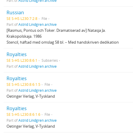
Part of
Astrid Lindgren archive
Russian
SE S-HS L230:7:2:8
File
Part of
Astrid Lindgren archive
[Rasmus, Pontus och Toker. Dramatiserad av] Natasja Ja.
Krakopolskaja. 1986
Stencil, häftad med omslag 58 bl. – Med handskriven dedikation
Royalties
SE S-HS L230:8:6:1
Subseries
Part of
Astrid Lindgren archive
Royalties
SE S-HS L230:8:6:1:5
File
Part of
Astrid Lindgren archive
Oetinger Verlag, V-Tyskland
Royalties
SE S-HS L230:8:6:1:6
File
Part of
Astrid Lindgren archive
Oetinger Verlag, V-Tyskland