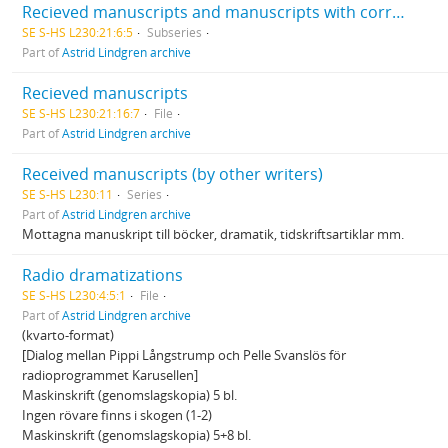
Recieved manuscripts and manuscripts with corrections
SE S-HS L230:21:6:5
Subseries
Part of
Astrid Lindgren archive
Recieved manuscripts
SE S-HS L230:21:16:7
File
Part of
Astrid Lindgren archive
Received manuscripts (by other writers)
SE S-HS L230:11
Series
Part of
Astrid Lindgren archive
Mottagna manuskript till böcker, dramatik, tidskriftsartiklar mm.
Radio dramatizations
SE S-HS L230:4:5:1
File
Part of
Astrid Lindgren archive
(kvarto-format)
[Dialog mellan Pippi Långstrump och Pelle Svanslös för
radioprogrammet Karusellen]
Maskinskrift (genomslagskopia) 5 bl.
Ingen rövare finns i skogen (1-2)
Maskinskrift (genomslagskopia) 5+8 bl.