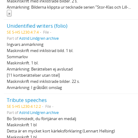
Maskinskrift med inklistrade bilder. 2 s.
Anmärkning: Bilderna klippta ur tecknade serien ”Stor-Klas och Lill-
...
»
Unidentified writers (folio)
SE S-HS L230:4:7:4
File
Part of
Astrid Lindgren archive
Ingvars anmärkning
Maskinskrift med inklistrad bild. 1 bl.
Sommarlov
Maskinskrift. 1 bl.
Anmärkning: Berättelsen ej avslutad
[11 kortberättelser utan titel]
Maskinskrift med inklistrade bilder. 22 s.
Anmärkning: I gråblått omslag
Tribute speeches
SE S-HS L230:4:12:2
File
Part of
Astrid Lindgren archive
Bo Strömstedt, du förtjänar en medalj
Maskinskrift 1 bl
Detta är en mycket kort kärleksförklaring (Lennart Hellsing)
Maskinskrift 1 bl.