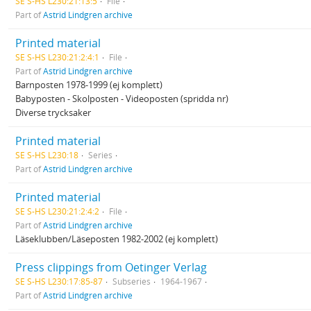
SE S-HS L230:21:13:5
File
Part of
Astrid Lindgren archive
Printed material
SE S-HS L230:21:2:4:1
File
Part of
Astrid Lindgren archive
Barnposten 1978-1999 (ej komplett)
Babyposten - Skolposten - Videoposten (spridda nr)
Diverse trycksaker
Printed material
SE S-HS L230:18
Series
Part of
Astrid Lindgren archive
Printed material
SE S-HS L230:21:2:4:2
File
Part of
Astrid Lindgren archive
Läseklubben/Läseposten 1982-2002 (ej komplett)
Press clippings from Oetinger Verlag
SE S-HS L230:17:85-87
Subseries
1964-1967
Part of
Astrid Lindgren archive