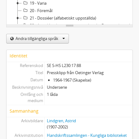
19 - Varia
20 - Föremål
21 - Dossiéer (alfabetiskt uppställda)
22 - Astrid Lindgrens privata bibliotek - Furusundssamlingen
Andra tillgängliga språk
Identitet
Referenskod
SE S-HS L230:17:88
Titel
Pressklipp från Oetinger Verlag
Datum
1964-1967 (Skapelse)
Beskrivningsnivå
Underserie
Omfång och
1 låda
medium
Sammanhang
Arkivbildare
Lindgren, Astrid
(1907-2002)
Arkivinstitution
Handskriftssamlingen - Kungliga biblioteket