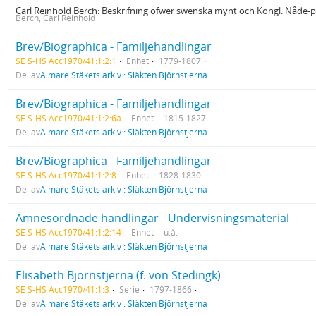
Carl Reinhold Berch: Beskrifning öfwer swenska mynt och Kongl. Nåde-
Berch, Carl Reinhold
Brev/Biographica - Familjehandlingar
SE S-HS Acc1970/41:1:2:1
Enhet
1779-1807
Del av
Almare Stäkets arkiv : Släkten Björnstjerna
Brev/Biographica - Familjehandlingar
SE S-HS Acc1970/41:1:2:6a
Enhet
1815-1827
Del av
Almare Stäkets arkiv : Släkten Björnstjerna
Brev/Biographica - Familjehandlingar
SE S-HS Acc1970/41:1:2:8
Enhet
1828-1830
Del av
Almare Stäkets arkiv : Släkten Björnstjerna
Ämnesordnade handlingar - Undervisningsmaterial
SE S-HS Acc1970/41:1:2:14
Enhet
u.å.
Del av
Almare Stäkets arkiv : Släkten Björnstjerna
Elisabeth Björnstjerna (f. von Stedingk)
SE S-HS Acc1970/41:1:3
Serie
1797-1866
Del av
Almare Stäkets arkiv : Släkten Björnstjerna