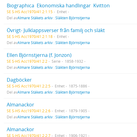
Biographica  Ekonomiska handlingar  Kvitton
SE S-HS Acc1970/41:2:1:15
Enhet
Del av
Almare Stäkets arkiv : Släkten Björnstjerna
Övrigt- Julklappsverser från familj och släkt
SE S-HS Acc1970/41:2:1:18
Enhet
Del av
Almare Stäkets arkiv : Släkten Björnstjerna
Ellen Björnstjerna (f. Jonzon)
SE S-HS Acc1970/41:2:2
Serie
1858-1932
Del av
Almare Stäkets arkiv : Släkten Björnstjerna
Dagböcker
SE S-HS Acc1970/41:2:2:5
Enhet
1875-1886
Del av
Almare Stäkets arkiv : Släkten Björnstjerna
Almanackor
SE S-HS Acc1970/41:2:2:6
Enhet
1879-1905
Del av
Almare Stäkets arkiv : Släkten Björnstjerna
Almanackor
SE S-HS Acc1970/41:2:2:7
Enhet
1906-1921