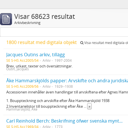
Visar 68623 resultat
Arkivbeskrivning
1800 resultat med digitala objekt
Visa resultat med digitala o
Jacques Outins arkiv, tillägg
SE S-HS Acc2005/54
Arkiv
1997-2004
Brev, utkast, texter och översättningar.
Outin, Jacques
Åke Hammarskjölds papper: Arvskifte och andra juridisk
SE S-HS Acc2009/56
Arkiv
1929--1938
Accessionen innehåller även handlingar till arvskiftena efter Agnes Ham
1. Bouppteckning och arvskifte efter Åke Hammarskjöld 1938
2.Inventarielistor till bouppteckning efter Åke
...
»
Hammarskjöld, Åke
Carl Reinhold Berch: Beskrifning öfwer svenska mynt...
SE S-HS Acc1969/34
Arkiv
1773