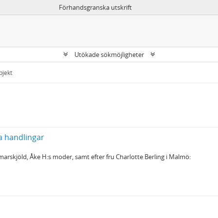
Förhandsgranska utskrift
Utökade sökmöjligheter
bjekt
a handlingar
marskjöld, Åke H:s moder, samt efter fru Charlotte Berling i Malmö: