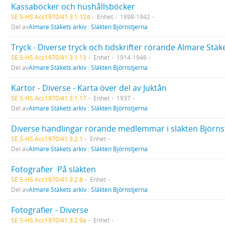
Kassaböcker och hushållsböcker
SE S-HS Acc1970/41:3:1:12d
Enhet
1898-1942
Del av
Almare Stäkets arkiv : Släkten Björnstjerna
Tryck - Diverse tryck och tidskrifter rörande Almare Stäk
SE S-HS Acc1970/41:3:1:13
Enhet
1914-1946
Del av
Almare Stäkets arkiv : Släkten Björnstjerna
Kartor - Diverse - Karta över del av Juktån
SE S-HS Acc1970/41:3:1:17
Enhet
1937
Del av
Almare Stäkets arkiv : Släkten Björnstjerna
Diverse handlingar rörande medlemmar i släkten Björnst
SE S-HS Acc1970/41:3:2:1
Enhet
Del av
Almare Stäkets arkiv : Släkten Björnstjerna
Fotografier  På släkten
SE S-HS Acc1970/41:3:2:8
Enhet
Del av
Almare Stäkets arkiv : Släkten Björnstjerna
Fotografier - Diverse
SE S-HS Acc1970/41:3:2:9a
Enhet