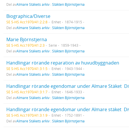
Del av
Almare Stäkets arkiv : Släkten Björnstjerna
Biographica/Diverse
SE S-HS Acc1970/41:2:2:8
Enhet
1874-1915
Del av
Almare Stäkets arkiv : Släkten Björnstjerna
Marie Björnstjerna
SE S-HS Acc1970/41:2:3
Serie
1859-1943
Del av
Almare Stäkets arkiv : Släkten Björnstjerna
Handlingar rörande reparation av huvudbyggnaden
SE S-HS Acc1970/41:3:1:5
Enhet
1943-1944
Del av
Almare Stäkets arkiv : Släkten Björnstjerna
Handlingar rörande egendomar under Almare Stäket  Di
SE S-HS Acc1970/41:3:1:7
Enhet
1646-1933
Del av
Almare Stäkets arkiv : Släkten Björnstjerna
Handlingar rörande egendomar under Almare stäket  Di
SE S-HS Acc1970/41:3:1:9
Enhet
1752-1891
Del av
Almare Stäkets arkiv : Släkten Björnstjerna