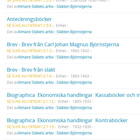
SE S-HS Acc1970/41:1:5:2
Enhet
Charlotta 1836-1840
Del av
Almare Stäkets arkiv : Släkten Björnstjerna
Anteckningsböcker
SE S-HS Acc1970/41:1:5:5
Enhet
Del av
Almare Stäkets arkiv : Släkten Björnstjerna
Brev - Brev från Carl Johan Magnus Björnstjerna
SE S-HS Acc1970/41:2:1:2
Enhet
1892-1942
Del av
Almare Stäkets arkiv : Släkten Björnstjerna
Brev - Brev från släkt
SE S-HS Acc1970/41:2:1:4
Enhet
1863-1943
Del av
Almare Stäkets arkiv : Släkten Björnstjerna
Biographica  Ekonomiska handlingar  Kassaböcker och 
SE S-HS Acc1970/41:2:1:12
Enhet
1895-1933
Del av
Almare Stäkets arkiv : Släkten Björnstjerna
Biographica  Ekonomiska handlingar  Kontraböcker
SE S-HS Acc1970/41:2:1:13
Enhet
1932-1936
Del av
Almare Stäkets arkiv : Släkten Björnstjerna