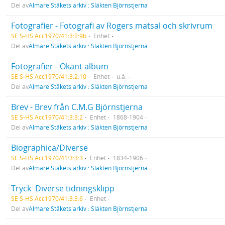
Del av
Almare Stäkets arkiv : Släkten Björnstjerna
Fotografier - Fotografi av Rogers matsal och skrivrum
SE S-HS Acc1970/41:3:2:9b
Enhet
Del av
Almare Stäkets arkiv : Släkten Björnstjerna
Fotografier - Okänt album
SE S-HS Acc1970/41:3:2:10
Enhet
u.å.
Del av
Almare Stäkets arkiv : Släkten Björnstjerna
Brev - Brev från C.M.G Björnstjerna
SE S-HS Acc1970/41:3:3:2
Enhet
1868-1904
Del av
Almare Stäkets arkiv : Släkten Björnstjerna
Biographica/Diverse
SE S-HS Acc1970/41:3:3:3
Enhet
1834-1906
Del av
Almare Stäkets arkiv : Släkten Björnstjerna
Tryck  Diverse tidningsklipp
SE S-HS Acc1970/41:3:3:6
Enhet
Del av
Almare Stäkets arkiv : Släkten Björnstjerna