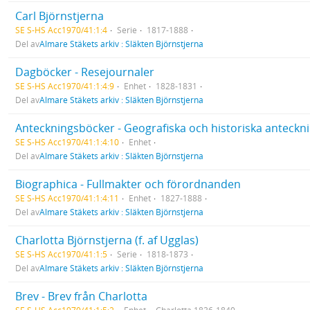
Carl Björnstjerna
SE S-HS Acc1970/41:1:4
Serie
1817-1888
Del av
Almare Stäkets arkiv : Släkten Björnstjerna
Dagböcker - Resejournaler
SE S-HS Acc1970/41:1:4:9
Enhet
1828-1831
Del av
Almare Stäkets arkiv : Släkten Björnstjerna
Anteckningsböcker - Geografiska och historiska anteckn
SE S-HS Acc1970/41:1:4:10
Enhet
Del av
Almare Stäkets arkiv : Släkten Björnstjerna
Biographica - Fullmakter och förordnanden
SE S-HS Acc1970/41:1:4:11
Enhet
1827-1888
Del av
Almare Stäkets arkiv : Släkten Björnstjerna
Charlotta Björnstjerna (f. af Ugglas)
SE S-HS Acc1970/41:1:5
Serie
1818-1873
Del av
Almare Stäkets arkiv : Släkten Björnstjerna
Brev - Brev från Charlotta