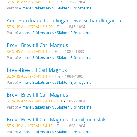
SE S-HS Acc1970/41:3:3:16
File
1798-1904
Part of
Almare Stäkets arkiv : Släkten Björnstjerna
Ämnesordnade handlingar  Diverse handlingar rörande Inrikespolitisk verksamhet  Övrigt
SE S-HS Acc1970/41:3:3:20
File
1845-1894
Part of
Almare Stäkets arkiv : Släkten Björnstjerna
Brev - Brev till Carl Magnus
SE S-HS Acc1970/41:3:4:5
File
1881- 1883
Part of
Almare Stäkets arkiv : Släkten Björnstjerna
Brev -Brev till Carl Magnus
SE S-HS Acc1970/41:3:4:7
File
1884-1885
Part of
Almare Stäkets arkiv : Släkten Björnstjerna
Brev - Brev till Carl Magnus
SE S-HS Acc1970/41:3:4:11
File
1897-1904
Part of
Almare Stäkets arkiv : Släkten Björnstjerna
Brev - Brev till Carl Magnus - Familj och släkt
SE S-HS Acc1970/41:3:4:12
File
1898-1904
Part of
Almare Stäkets arkiv : Släkten Björnstjerna