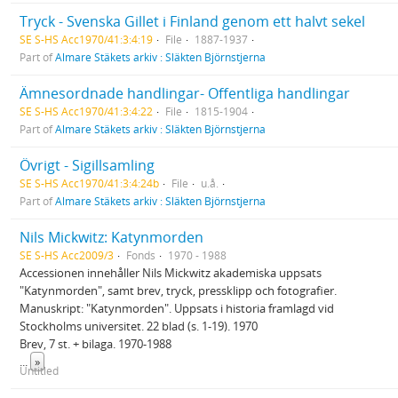
Tryck - Svenska Gillet i Finland genom ett halvt sekel
SE S-HS Acc1970/41:3:4:19
File
1887-1937
Part of
Almare Stäkets arkiv : Släkten Björnstjerna
Ämnesordnade handlingar- Offentliga handlingar
SE S-HS Acc1970/41:3:4:22
File
1815-1904
Part of
Almare Stäkets arkiv : Släkten Björnstjerna
Övrigt - Sigillsamling
SE S-HS Acc1970/41:3:4:24b
File
u.å.
Part of
Almare Stäkets arkiv : Släkten Björnstjerna
Nils Mickwitz: Katynmorden
SE S-HS Acc2009/3
Fonds
1970 - 1988
Accessionen innehåller Nils Mickwitz akademiska uppsats
"Katynmorden", samt brev, tryck, pressklipp och fotografier.
Manuskript: "Katynmorden". Uppsats i historia framlagd vid
Stockholms universitet. 22 blad (s. 1-19). 1970
Brev, 7 st. + bilaga. 1970-1988
...
»
Untitled