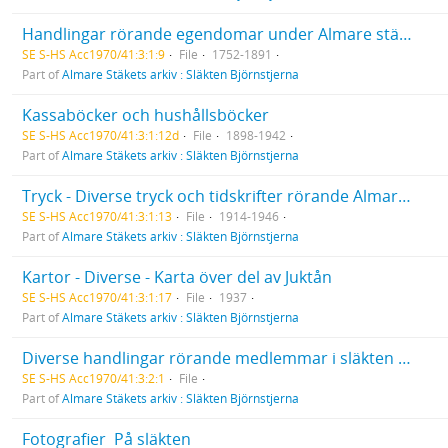
Handlingar rörande egendomar under Almare stäket  Diverse
SE S-HS Acc1970/41:3:1:9
File
1752-1891
Part of
Almare Stäkets arkiv : Släkten Björnstjerna
Kassaböcker och hushållsböcker
SE S-HS Acc1970/41:3:1:12d
File
1898-1942
Part of
Almare Stäkets arkiv : Släkten Björnstjerna
Tryck - Diverse tryck och tidskrifter rörande Almare Stäket
SE S-HS Acc1970/41:3:1:13
File
1914-1946
Part of
Almare Stäkets arkiv : Släkten Björnstjerna
Kartor - Diverse - Karta över del av Juktån
SE S-HS Acc1970/41:3:1:17
File
1937
Part of
Almare Stäkets arkiv : Släkten Björnstjerna
Diverse handlingar rörande medlemmar i släkten Björnstjerna  akter med personliga handlingar
SE S-HS Acc1970/41:3:2:1
File
Part of
Almare Stäkets arkiv : Släkten Björnstjerna
Fotografier  På släkten