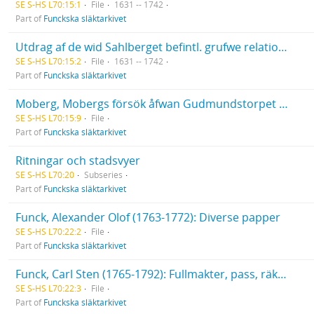
SE S-HS L70:15:1
File
1631 -- 1742
Part of
Funckska släktarkivet
Utdrag af de wid Sahlberget befintl. grufwe relationer med register.
SE S-HS L70:15:2
File
1631 -- 1742
Part of
Funckska släktarkivet
Moberg, Mobergs försök åfwan Gudmundstorpet på stadsens utmark
SE S-HS L70:15:9
File
Part of
Funckska släktarkivet
Ritningar och stadsvyer
SE S-HS L70:20
Subseries
Part of
Funckska släktarkivet
Funck, Alexander Olof (1763-1772): Diverse papper
SE S-HS L70:22:2
File
Part of
Funckska släktarkivet
Funck, Carl Sten (1765-1792): Fullmakter, pass, räkenskaper, dagboksanteckningar; fadern Alexander Funcks föreskrifter om hans studier och uppfostran med mera. Brev (1780-1785, odaterad) till och från Carl Sten Funck.
SE S-HS L70:22:3
File
Part of
Funckska släktarkivet