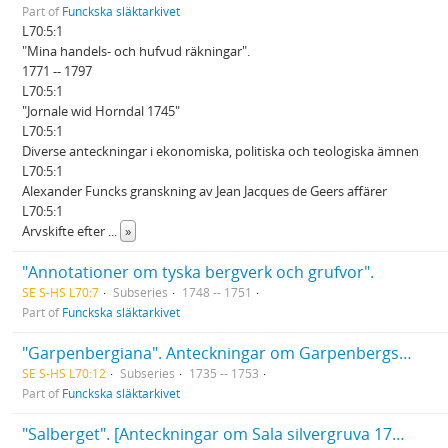
Part of
Funckska släktarkivet
L70:5:1
"Mina handels- och hufvud räkningar".
1771 -- 1797
L70:5:1
"Jornale wid Horndal 1745"
L70:5:1
Diverse anteckningar i ekonomiska, politiska och teologiska ämnen
L70:5:1
Alexander Funcks granskning av Jean Jacques de Geers affärer
L70:5:1
Arvskifte efter
...
»
"Annotationer om tyska bergverk och grufvor".
SE S-HS L70:7
Subseries
1748 -- 1751
Part of
Funckska släktarkivet
"Garpenbergiana". Anteckningar om Garpenbergs kopparverk.
SE S-HS L70:12
Subseries
1735 -- 1753
Part of
Funckska släktarkivet
"Salberget". [Anteckningar om Sala silvergruva 1740].