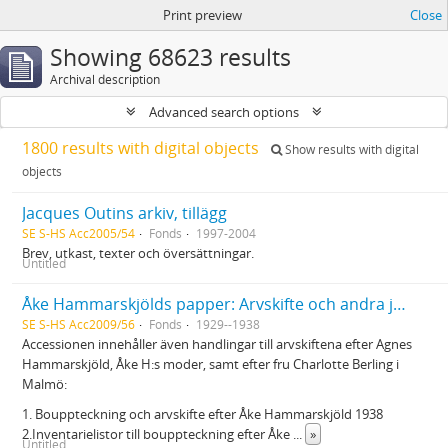
Print preview
Close
Showing 68623 results
Archival description
Advanced search options
1800 results with digital objects
Show results with digital
objects
Jacques Outins arkiv, tillägg
SE S-HS Acc2005/54
Fonds
1997-2004
Brev, utkast, texter och översättningar.
Untitled
Åke Hammarskjölds papper: Arvskifte och andra juridiska handlingar
SE S-HS Acc2009/56
Fonds
1929--1938
Accessionen innehåller även handlingar till arvskiftena efter Agnes
Hammarskjöld, Åke H:s moder, samt efter fru Charlotte Berling i
Malmö:
1. Bouppteckning och arvskifte efter Åke Hammarskjöld 1938
2.Inventarielistor till bouppteckning efter Åke
...
»
Untitled