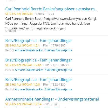
Carl Reinhold Berch: Beskrifning öfwer svenska mynt...
SE S-HS Acc1969/34
Fonds
1773
Carl Reinhold Berch: Beskrifning öfwer swenska mynt och Kongl.
Nåde-penningar. Uppsala 1773. Exemplar med handskriven
"fortsättning" samt marginalanteckningar.
Untitled
Brev/Biographica - Familjehandlingar
SE S-HS Acc1970/41:1:2:1
File
1779-1807
Part of
Almare Stäkets arkiv : Släkten Björnstjerna
Brev/Biographica - Familjehandlingar
SE S-HS Acc1970/41:1:2:6a
File
1815-1827
Part of
Almare Stäkets arkiv : Släkten Björnstjerna
Brev/Biographica - Familjehandlingar
SE S-HS Acc1970/41:1:2:8
File
1828-1830
Part of
Almare Stäkets arkiv : Släkten Björnstjerna
Ämnesordnade handlingar - Undervisningsmaterial
SE S-HS Acc1970/41:1:2:14
File
u.å.