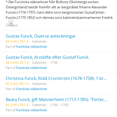
* Det Funckska släktarkivet från Bolltorp (Skönberga socken
Östergötland) består framför allt av bergsrådet friherre Alexander
Funcks (1716-1797), hans äldre sons bergsnotarien Gustaf Johan
Funcks (1775-1852) och dennes sons kabinettskammarherren Fredrik
...
»
Untitled
Gustav Funck, Diverse anteckningar
SE S-HS L70:1:2
Subseries
Part of
Funckska släktarkivet
Gustav Funck, Arvskifte efter Gustaf Funck.
SE S-HS L70:1:3
Subseries
1736
Part of
Funckska släktarkivet
Christina Funck, född Cronström (1678-1758): 1 brev till Christina Funck (1736). Testamente (1744). Diverse papper rörande Christina Funcks sterbhus
SE S-HS L70:1:4
Subseries
Part of
Funckska släktarkivet
Beata Funck, gift Mannerheim (1713-1785): "Förteckning på det doter Beata Funck hafwet bekommit till medgift utur huset d 1 Decemb. 1736". [Uppsatt av Christina Funck, född Cronström.]. Testamente (1775). Brev till Beata Funck, 6 st. (1783).
SE S-HS L70:1:5
Subseries
1736 -- 1783
Part of
Funckska släktarkivet