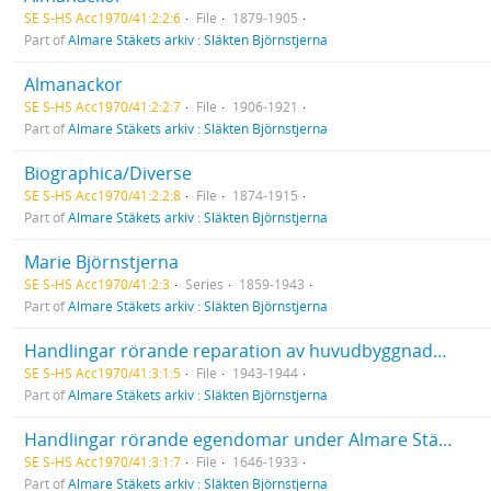
SE S-HS Acc1970/41:2:2:6
File
1879-1905
Part of
Almare Stäkets arkiv : Släkten Björnstjerna
Almanackor
SE S-HS Acc1970/41:2:2:7
File
1906-1921
Part of
Almare Stäkets arkiv : Släkten Björnstjerna
Biographica/Diverse
SE S-HS Acc1970/41:2:2:8
File
1874-1915
Part of
Almare Stäkets arkiv : Släkten Björnstjerna
Marie Björnstjerna
SE S-HS Acc1970/41:2:3
Series
1859-1943
Part of
Almare Stäkets arkiv : Släkten Björnstjerna
Handlingar rörande reparation av huvudbyggnaden
SE S-HS Acc1970/41:3:1:5
File
1943-1944
Part of
Almare Stäkets arkiv : Släkten Björnstjerna
Handlingar rörande egendomar under Almare Stäket  Diverse
SE S-HS Acc1970/41:3:1:7
File
1646-1933
Part of
Almare Stäkets arkiv : Släkten Björnstjerna