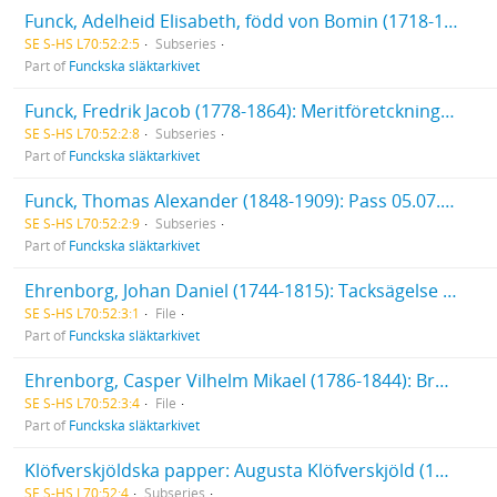
Funck, Adelheid Elisabeth, född von Bomin (1718-1778): Begravningsverser vid hennes jordfästning 1778
SE S-HS L70:52:2:5
Subseries
Part of
Funckska släktarkivet
Funck, Fredrik Jacob (1778-1864): Meritföretckning (1807). Brev (1858-1862) från och till Fredrik Jacob Funck.
SE S-HS L70:52:2:8
Subseries
Part of
Funckska släktarkivet
Funck, Thomas Alexander (1848-1909): Pass 05.07.1873. Brev, 1 st., 1880, till Th. A. Funck
SE S-HS L70:52:2:9
Subseries
Part of
Funckska släktarkivet
Ehrenborg, Johan Daniel (1744-1815): Tacksägelse 1815. Bouppteckning. Arvskifte
SE S-HS L70:52:3:1
File
Part of
Funckska släktarkivet
Ehrenborg, Casper Vilhelm Mikael (1786-1844): Brev från Gustaf Ehrenborg (1795-1858), 1 st., 1845
SE S-HS L70:52:3:4
File
Part of
Funckska släktarkivet
Klöfverskjöldska papper: Augusta Klöfverskjöld (1799-1814), Räkenskaper för tiden 1810-1814,, uppsatta av O. J. Risellschöld. - Carl Klöfverskjöld (1797-1879), 2 handlingar rörande kapten Carl Klöfverskjölds affärer [varav den ena uppsatt av Fredrik Aleander Funck].
SE S-HS L70:52:4
Subseries