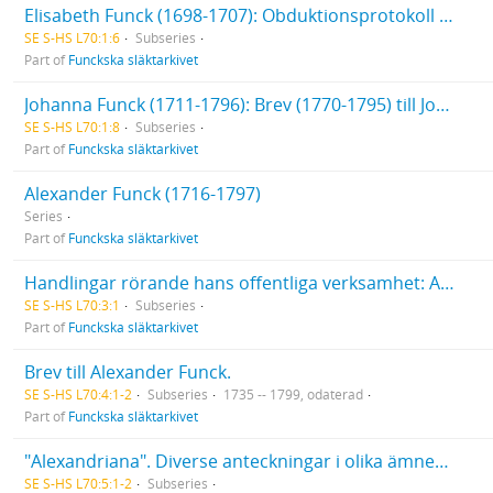
Elisabeth Funck (1698-1707): Obduktionsprotokoll av provinsialläkare Per Elfving
SE S-HS L70:1:6
Subseries
Part of
Funckska släktarkivet
Johanna Funck (1711-1796): Brev (1770-1795) till Johanna Funck. Franska skrivövningar av Johanna Funck. Fröken Johanna Funck, Räkenskaper, bouppteckning med mera
SE S-HS L70:1:8
Subseries
Part of
Funckska släktarkivet
Alexander Funck (1716-1797)
Series
Part of
Funckska släktarkivet
Handlingar rörande hans offentliga verksamhet: Anteckningar om bergmästareförrättningar i Södermanland, Östergötland och Småland
SE S-HS L70:3:1
Subseries
Part of
Funckska släktarkivet
Brev till Alexander Funck.
SE S-HS L70:4:1-2
Subseries
1735 -- 1799, odaterad
Part of
Funckska släktarkivet
"Alexandriana". Diverse anteckningar i olika ämnen. Tom 1-2. 2 band
SE S-HS L70:5:1-2
Subseries