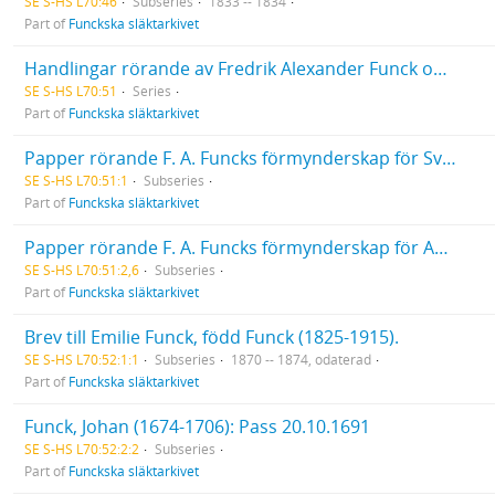
SE S-HS L70:46
Subseries
1833 -- 1834
Part of
Funckska släktarkivet
Handlingar rörande av Fredrik Alexander Funck omhänderhavda förmyndarskap: Svante Banér, Caroline Funck, Gustaf Otto Funck, August, Wilhelm och Emilie Thollander, Ella Nejdel, Hedda Gustafva von Yhlen
SE S-HS L70:51
Series
Part of
Funckska släktarkivet
Papper rörande F. A. Funcks förmynderskap för Svante Banér
SE S-HS L70:51:1
Subseries
Part of
Funckska släktarkivet
Papper rörande F. A. Funcks förmynderskap för August Thollander (1841-1930)
SE S-HS L70:51:2,6
Subseries
Part of
Funckska släktarkivet
Brev till Emilie Funck, född Funck (1825-1915).
SE S-HS L70:52:1:1
Subseries
1870 -- 1874, odaterad
Part of
Funckska släktarkivet
Funck, Johan (1674-1706): Pass 20.10.1691
SE S-HS L70:52:2:2
Subseries
Part of
Funckska släktarkivet