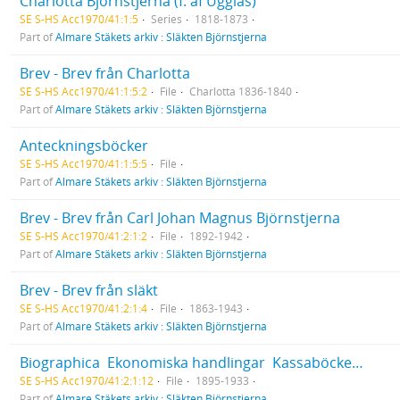
Charlotta Björnstjerna (f. af Ugglas)
SE S-HS Acc1970/41:1:5
Series
1818-1873
Part of
Almare Stäkets arkiv : Släkten Björnstjerna
Brev - Brev från Charlotta
SE S-HS Acc1970/41:1:5:2
File
Charlotta 1836-1840
Part of
Almare Stäkets arkiv : Släkten Björnstjerna
Anteckningsböcker
SE S-HS Acc1970/41:1:5:5
File
Part of
Almare Stäkets arkiv : Släkten Björnstjerna
Brev - Brev från Carl Johan Magnus Björnstjerna
SE S-HS Acc1970/41:2:1:2
File
1892-1942
Part of
Almare Stäkets arkiv : Släkten Björnstjerna
Brev - Brev från släkt
SE S-HS Acc1970/41:2:1:4
File
1863-1943
Part of
Almare Stäkets arkiv : Släkten Björnstjerna
Biographica  Ekonomiska handlingar  Kassaböcker och inkomst/utgiftsböcker
SE S-HS Acc1970/41:2:1:12
File
1895-1933
Part of
Almare Stäkets arkiv : Släkten Björnstjerna