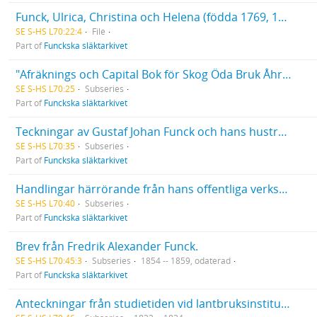
Funck, Ulrica, Christina och Helena (födda 1769, 1771 respektive 1772. Alla döda 1775), Diverse papper
SE S-HS L70:22:4
File
Part of
Funckska släktarkivet
"Afräknings och Capital Bok för Skog Öda Bruk Åhr 1797". [Räkenskaper för ett fingerat bruk för övnings skull uppställda av Gustaf Johan Funck.]
SE S-HS L70:25
Subseries
Part of
Funckska släktarkivet
Teckningar av Gustaf Johan Funck och hans hustru Caroline Ehrenborg
SE S-HS L70:35
Subseries
Part of
Funckska släktarkivet
Handlingar härrörande från hans offentliga verksamhet: handlingar rörande Göta kanal. [Fredrik Alexander Funck var direktör för Östra distriktet 1863-1874.]
SE S-HS L70:40
Subseries
Part of
Funckska släktarkivet
Brev från Fredrik Alexander Funck.
SE S-HS L70:45:3
Subseries
1854 -- 1859, odaterad
Part of
Funckska släktarkivet
Anteckningar från studietiden vid lantbruksinstitutet i Möglin i Preussen.