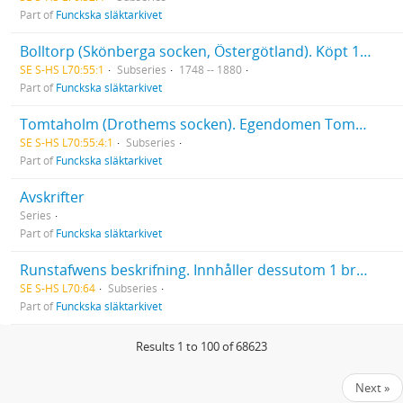
Part of
Funckska släktarkivet
Bolltorp (Skönberga socken, Östergötland). Köpt 1815 av Gustaf Johan Funck. Köpebrev, inteckningar.
SE S-HS L70:55:1
Subseries
1748 -- 1880
Part of
Funckska släktarkivet
Tomtaholm (Drothems socken). Egendomen Tomtaholm med underlydande gårdar köptes av bergsrådet Alexander Funck 1770. Den bundna volymen inleds med en historisk beskrivning av egendomen gjord av Gustaf Johan Funck. Nr 1 i samma volym är ett brev från Johan Banér (1596-1641) till översten Otto von Sack, 06.07.1637
SE S-HS L70:55:4:1
Subseries
Part of
Funckska släktarkivet
Avskrifter
Series
Part of
Funckska släktarkivet
Runstafwens beskrifning. Innhåller dessutom 1 brev (1968) till Olof von Feilitzen.
SE S-HS L70:64
Subseries
Part of
Funckska släktarkivet
Results 1 to 100 of 68623
Next »