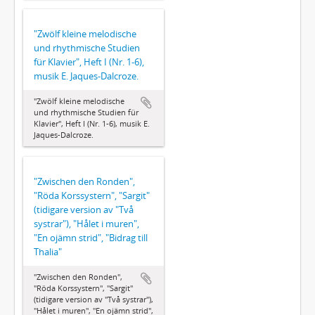
"Zwölf kleine melodische
und rhythmische Studien
für Klavier", Heft I (Nr. 1-6),
musik E. Jaques-Dalcroze.
"Zwölf kleine melodische
und rhythmische Studien für
Klavier", Heft I (Nr. 1-6), musik E.
Jaques-Dalcroze.
"Zwischen den Ronden",
"Röda Korssystern", "Sargit"
(tidigare version av "Två
systrar"), "Hålet i muren",
"En ojämn strid", "Bidrag till
Thalia"
"Zwischen den Ronden",
"Röda Korssystern", "Sargit"
(tidigare version av "Två systrar"),
"Hålet i muren", "En ojämn strid",