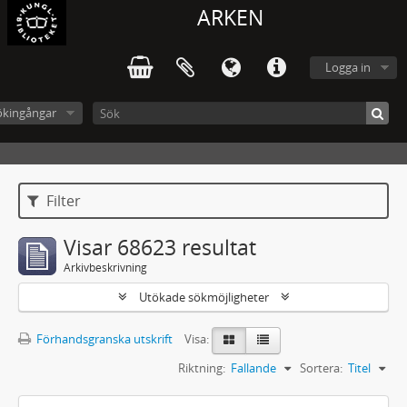
ARKEN
Logga in
ökingångar
Filter
Visar 68623 resultat
Arkivbeskrivning
Utökade sökmöjligheter
Förhandsgranska utskrift
Visa:
Riktning:
Fallande
Sortera:
Titel