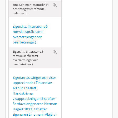
Zina Sohlman: manuskript
och fotografier rörande
balett m.m.
Zigen.litt. (litteratur på
romska språk samt
översättningar och
bearbetningar)
Zigen.litt. (litteratur på
romska språk samt
översättningar och
bearbetningar)
Zigenarnas sånger och visor
upptecknade i Finland av
Arthur Thesleff.
Handskrivna
visuppteckningar: 5 st efter
Sordavalazigenaren Herman
Hagert 1899; 3 st efter
zigenaren Lindman i Alajärvi