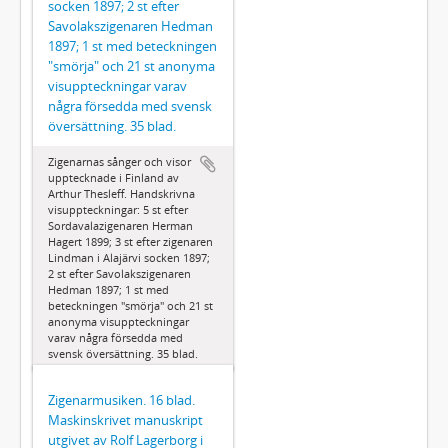
socken 1897; 2 st efter
Savolakszigenaren Hedman
1897; 1 st med beteckningen
"smörja" och 21 st anonyma
visuppteckningar varav
några försedda med svensk
översättning. 35 blad.
Zigenarnas sånger och visor
upptecknade i Finland av
Arthur Thesleff. Handskrivna
visuppteckningar: 5 st efter
Sordavalazigenaren Herman
Hagert 1899; 3 st efter zigenaren
Lindman i Alajärvi socken 1897;
2 st efter Savolakszigenaren
Hedman 1897; 1 st med
beteckningen "smörja" och 21 st
anonyma visuppteckningar
varav några försedda med
svensk översättning. 35 blad.
Zigenarmusiken. 16 blad.
Maskinskrivet manuskript
utgivet av Rolf Lagerborg i